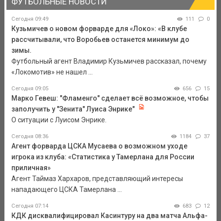
ФУТБОЛЬНЫЕ НОВОСТИ
Сегодня 09:49
111
0
Кузьмичев о новом форварде для «Локо»: «В клубе
рассчитывали, что Воробьев останется минимум до
зимы.
Футбольный агент Владимир Кузьмичев рассказал, почему
«Локомотив» не нашел ...
Сегодня 09:05
656
15
Марко Гевеш: "Фламенго" сделает всё возможное, чтобы
заполучить у "Зенита" Луиса Энрике"
О ситуации с Луисом Энрике.
Сегодня 08:36
1184
37
Агент форварда ЦСКА Мусаева о возможном уходе
игрока из клуба: «Статистика у Тамерлана для России
приличная»
Агент Таймаз Хархаров, представляющий интересы
нападающего ЦСКА Тамерлана ...
Сегодня 07:14
683
12
КДК дисквалифицировал Касинтуру на два матча Альфа-