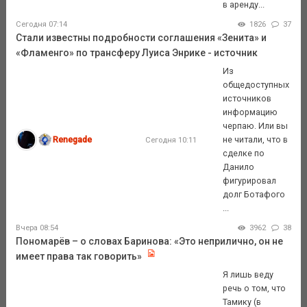
в аренду...
Сегодня 07:14
1826
37
Стали известны подробности соглашения «Зенита» и
«Фламенго» по трансферу Луиса Энрике - источник
Из
общедоступных
источников
информацию
черпаю. Или вы
Renegade
не читали, что в
Сегодня 10:11
сделке по
Данило
фигурировал
долг Ботафого
...
Вчера 08:54
3962
38
Пономарёв – о словах Баринова: «Это неприлично, он не
имеет права так говорить»
Я лишь веду
речь о том, что
Тамику (в