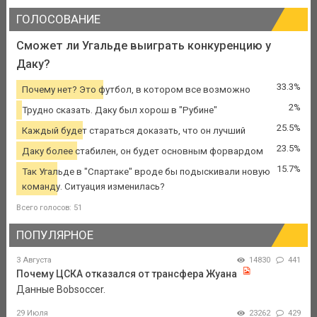
ГОЛОСОВАНИЕ
Сможет ли Угальде выиграть конкуренцию у
Даку?
33.3%
Почему нет? Это футбол, в котором все возможно
2%
Трудно сказать. Даку был хорош в "Рубине"
25.5%
Каждый будет стараться доказать, что он лучший
23.5%
Даку более стабилен, он будет основным форвардом
15.7%
Так Угальде в "Спартаке" вроде бы подыскивали новую
команду. Ситуация изменилась?
Всего голосов: 51
ПОПУЛЯРНОЕ
3 Августа
14830
441
Почему ЦСКА отказался от трансфера Жуана
Данные Bobsoccer.
29 Июля
23262
429