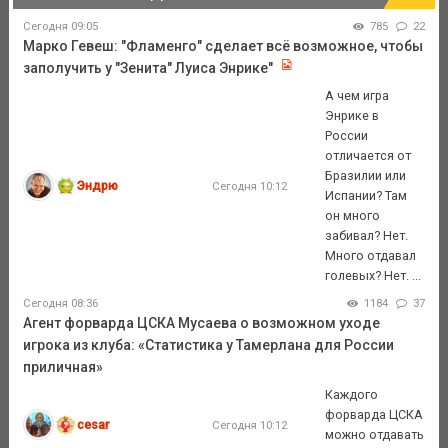
Сегодня 09:05
785
22
Марко Гевеш: "Фламенго" сделает всё возможное, чтобы
заполучить у "Зенита" Луиса Энрике"
А чем игра
Энрике в
России
отличается от
Бразилии или
Эндрю
Сегодня 10:12
Испании? Там
он много
забивал? Нет.
Много отдавал
голевых? Нет. ...
Сегодня 08:36
1184
37
Агент форварда ЦСКА Мусаева о возможном уходе
игрока из клуба: «Статистика у Тамерлана для России
приличная»
Каждого
форварда ЦСКА
cesar
Сегодня 10:12
можно отдавать