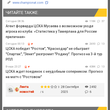
www.championat.com
ЧИТАЙТЕ ТАКЖЕ:
Сегодня 08:36
1184
37
Агент форварда ЦСКА Мусаева о возможном уходе
игрока из клуба: «Статистика у Тамерлана для России
приличная»
Сегодня 00:13
2693
13
ЦСКА победит "Ростов", "Краснодар" не обыграет
"Спартак", "Зенит" разгромит "Родину". Прогноз на 3-й тур
РПЛ
Вчера 23:27
4384
13
ЦСКА ждет поединок с неудобным соперником. Прогноз
на матч с "Ростовом"
Лента
28 Сентября
2492
3
новостей
2025
6
/ 6