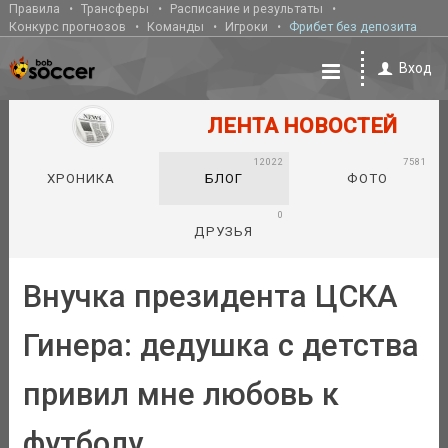
Правила
Трансферы
Расписание и результаты
Конкурс прогнозов
Команды
Игроки
Фрибет без депозита
Вход
ЛЕНТА НОВОСТЕЙ
12022
7581
ХРОНИКА
БЛОГ
ФОТО
0
ДРУЗЬЯ
Внучка президента ЦСКА
Гинера: дедушка с детства
привил мне любовь к
футболу