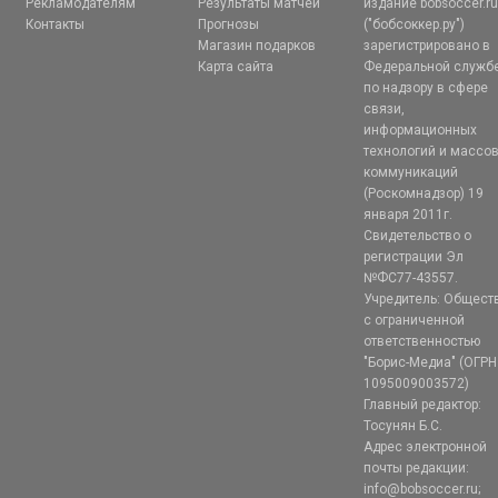
Рекламодателям
Результаты матчей
издание bobsoccer.r
Контакты
Прогнозы
("бобсоккер.ру")
Магазин подарков
зарегистрировано в
Карта сайта
Федеральной служб
по надзору в сфере
связи,
информационных
технологий и массо
коммуникаций
(Роскомнадзор) 19
января 2011г.
Свидетельство о
регистрации Эл
№ФС77-43557.
Учредитель: Общест
с ограниченной
ответственностью
"Борис-Медиа" (ОГРН
1095009003572)
Главный редактор:
Тосунян Б.С.
Адрес электронной
почты редакции:
info@bobsoccer.ru;