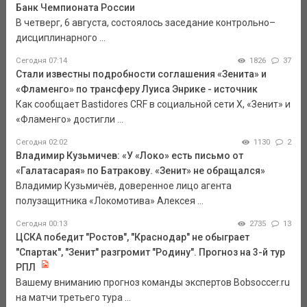
Банк Чемпионата России
В четверг, 6 августа, состоялось заседание контрольно–
дисциплинарного ...
Сегодня 07:14
1826
37
Стали известны подробности соглашения «Зенита» и
«Фламенго» по трансферу Луиса Энрике - источник
Как сообщает Bastidores CRF в социальной сети Х, «Зенит» и
«Фламенго» достигли ...
Сегодня 02:02
1130
2
Владимир Кузьмичев: «У «Локо» есть письмо от
«Галатасарая» по Батракову. «Зенит» не обращался»
Владимир Кузьмичёв, доверенное лицо агента
полузащитника «Локомотива» Алексея ...
Сегодня 00:13
2735
13
ЦСКА победит "Ростов", "Краснодар" не обыграет
"Спартак", "Зенит" разгромит "Родину". Прогноз на 3-й тур
РПЛ
Вашему вниманию прогноз команды экспертов Bobsoccer.ru
на матчи третьего тура ...