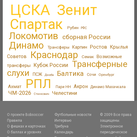
ЦСКА
Зенит
Спартак
Рубин
РФС
Локомотив
сборная России
Динамо
Ростов
Крылья
Трансферы
Карпин
Краснодар
Советов
Возможные
Семак
Трансферные
Кубок России
трансферы
слухи
Балтика
ПСЖ
Сочи
Оренбург
Дзюба
РПЛ
Акрон
Ахмат
Пари НН
Динамо Махачкала
ЧМ-2026
Челестини
Станкович
О проекте Bobsoccer
Футбольные новости
© 2009 Все права
Правила
Интервью
защищены.
О фишках и карточках
Трибуна
Электронное
О баллах и уровнях
Календарь
периодическое