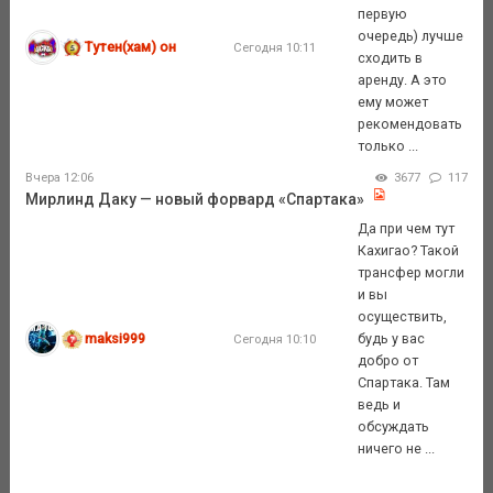
первую
очередь) лучше
Тутен(хам) он
Сегодня 10:11
сходить в
аренду. А это
ему может
рекомендовать
только ...
Вчера 12:06
3677
117
Мирлинд Даку — новый форвард «Спартака»
Да при чем тут
Кахигао? Такой
трансфер могли
и вы
осуществить,
maksi999
будь у вас
Сегодня 10:10
добро от
Спартака. Там
ведь и
обсуждать
ничего не ...