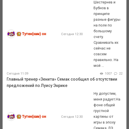
Шестернев и
Бубнов в
принципе
разные фигуры
на поле по
большому
Тутен(хам) он
Сегодня 12:30
счету.
Сравнивать их
сейчас не
совсем
правильно. На
мой ...
Сегодня 11:09
1007
22
Главный тренер «Зенита» Семак сообщил об отсутствии
предложений по Луису Энрике
Ну допустим,
меня радует.На
фоне общей
грустной
Тутен(хам) он
картины от
Сегодня 12:30
игры в эпоху
Семака, ЛЭ