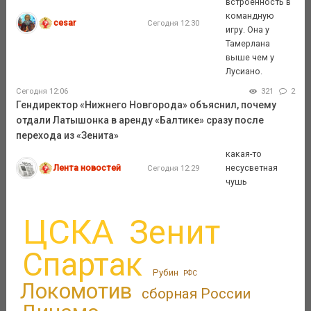
встроенность в
командную
cesar
Сегодня 12:30
игру. Она у
Тамерлана
выше чем у
Лусиано.
Сегодня 12:06
321
2
Гендиректор «Нижнего Новгорода» объяснил, почему
отдали Латышонка в аренду «Балтике» сразу после
перехода из «Зенита»
какая-то
Лента новостей
несусветная
Сегодня 12:29
чушь
ЦСКА
Зенит
Спартак
Рубин
РФС
Локомотив
сборная России