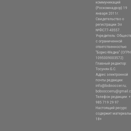
коммуникаций
(Роскомнадзор) 19
января 2011г.
Свидетельство о
регистрации Эл
№ФС77-43557.
Учредитель: Общест
с ограниченной
ответственностью
"Борис-Медиа" (ОГРН
1095009003572)
Главный редактор:
Тосунян Б.С.
Адрес электронной
почты редакции:
info@bobsoccer.ru;
bobsoccerru@gmail.
Телефон редакции: +
985 719 29 97
Настоящий ресурс
содержит материал
18+