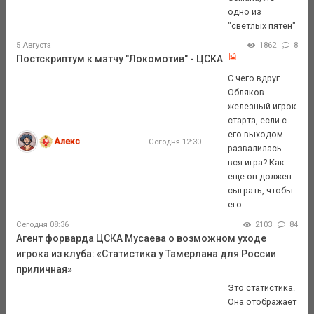
одно из
"светлых пятен"
5 Августа
1862
8
Постскриптум к матчу "Локомотив" - ЦСКА
С чего вдруг
Обляков -
железный игрок
старта, если с
его выходом
Алекс
Сегодня 12:30
развалилась
вся игра? Как
еще он должен
сыграть, чтобы
его ...
Сегодня 08:36
2103
84
Агент форварда ЦСКА Мусаева о возможном уходе
игрока из клуба: «Статистика у Тамерлана для России
приличная»
Это статистика.
Она отображает