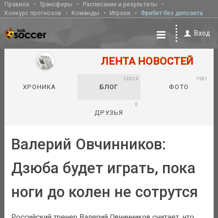
Правила
Трансферы
Расписание и результаты
Конкурс прогнозов
Команды
Игроки
Фрибет без депозита
Вход
ЛЕНТА НОВОСТЕЙ
12023
7581
ХРОНИКА
БЛОГ
ФОТО
0
ДРУЗЬЯ
Валерий Овчинников:
Дзюба будет играть, пока
ноги до колен не сотрутся
Российский тренер Валерий Овчинников считает, что