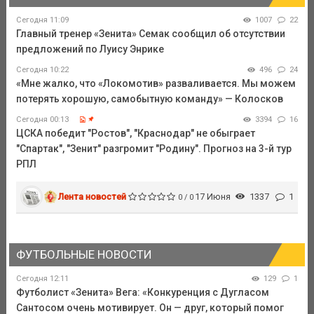
Сегодня 11:09
1007
22
Главный тренер «Зенита» Семак сообщил об отсутствии
предложений по Луису Энрике
Сегодня 10:22
496
24
«Мне жалко, что «Локомотив» разваливается. Мы можем
потерять хорошую, самобытную команду» — Колосков
Сегодня 00:13
3394
16
ЦСКА победит "Ростов", "Краснодар" не обыграет
"Спартак", "Зенит" разгромит "Родину". Прогноз на 3-й тур
РПЛ
Лента новостей
17 Июня
1337
1
0 / 0
ФУТБОЛЬНЫЕ НОВОСТИ
Сегодня 12:11
129
1
Футболист «Зенита» Вега: «Конкуренция с Дугласом
Сантосом очень мотивирует. Он — друг, который помог