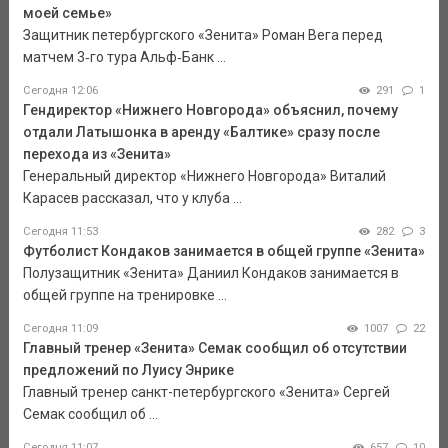
моей семье»
Защитник петербургского «Зенита» Роман Вега перед
матчем 3‑го тура Альф‑Банк ...
Сегодня 12:06
291
1
Гендиректор «Нижнего Новгорода» объяснил, почему
отдали Латышонка в аренду «Балтике» сразу после
перехода из «Зенита»
Генеральный директор «Нижнего Новгорода» Виталий
Карасев рассказал, что у клуба ...
Сегодня 11:53
282
3
Футболист Кондаков занимается в общей группе «Зенита»
Полузащитник «Зенита» Даниил Кондаков занимается в
общей группе на тренировке ...
Сегодня 11:09
1007
22
Главный тренер «Зенита» Семак сообщил об отсутствии
предложений по Луису Энрике
Главный тренер санкт-петербургского «Зенита» Сергей
Семак сообщил об ...
Сегодня 11:07
657
10