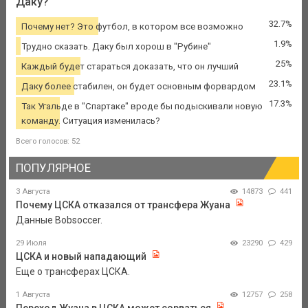
Даку?
32.7%
Почему нет? Это футбол, в котором все возможно
1.9%
Трудно сказать. Даку был хорош в "Рубине"
25%
Каждый будет стараться доказать, что он лучший
23.1%
Даку более стабилен, он будет основным форвардом
17.3%
Так Угальде в "Спартаке" вроде бы подыскивали новую
команду. Ситуация изменилась?
Всего голосов: 52
ПОПУЛЯРНОЕ
3 Августа
14873
441
Почему ЦСКА отказался от трансфера Жуана
Данные Bobsoccer.
29 Июля
23290
429
ЦСКА и новый нападающий
Еще о трансферах ЦСКА.
1 Августа
12757
258