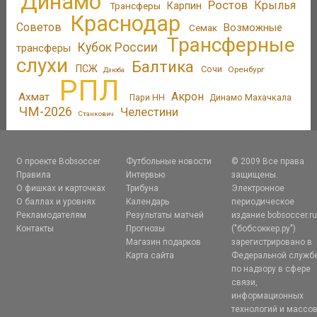
Динамо
Ростов
Крылья
Трансферы
Карпин
Краснодар
Советов
Возможные
Семак
Трансферные
Кубок России
трансферы
слухи
Балтика
ПСЖ
Сочи
Оренбург
Дзюба
РПЛ
Акрон
Ахмат
Пари НН
Динамо Махачкала
ЧМ-2026
Челестини
Станкович
О проекте Bobsoccer
Футбольные новости
© 2009 Все права
Правила
Интервью
защищены.
О фишках и карточках
Трибуна
Электронное
О баллах и уровнях
Календарь
периодическое
Рекламодателям
Результаты матчей
издание bobsoccer.r
Контакты
Прогнозы
("бобсоккер.ру")
Магазин подарков
зарегистрировано в
Карта сайта
Федеральной служб
по надзору в сфере
связи,
информационных
технологий и массо