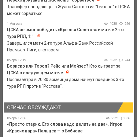
Переход Жуана в ЦСКА может сорваться
Трансфер нападающего Жуана Сантоса из "Гезтепе" в ЦСКА
может сорваться.
1 Августа
4038
246
ЦСКА не смог победить «Крылья Советов» в матче 2-го
тура РПЛ, 1:1
Завершился матч 2-го тура Альфа-Банк Российской
Премьер-Лиги, в котором ...
Вчера 12:19
8032
244
Бориско или Тороп? Рейс или Мойзес? Кто сыграет за
ЦСКА в следующем матче
Послезавтра в 20.30 армейцы дома начнут поединок 3-го
тура РПЛ против "Ростова".
СЕЙЧАС ОБСУЖДАЮТ
Вчера 12:06
2121
36
«Просто старик. Его слова надо делить на два». Игрок
«Краснодара» Пальцев — о Бубнове