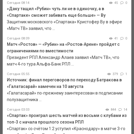
Сегодня 08:14
45
0
«Даку тащил «Рубин» чуть ли не в одиночку, а в
«Спартаке» сможет забивать еще больше» — Ву
Защитник московского «Спартака» Кристофер Ву в эфире
«Матч ТВ» заявил, что ...
Сегодня 08:09
41
0
Матч «Ростов» — «Рубин» на «Ростов‑Арене» пройдет с
ограничениями по вместимости
Президент РПЛ Александр Алаев заявил «Матч ТВ», что
матч 4‑го тура Альфа‑Банк РПЛ ...
Сегодня 05:55
379
1
Источник: финал переговоров по переходу Батракова в
«Галатасарай» намечен на 10 августа
«Галатасарай» по-прежнему заинтересован в подписании
полузащитника ...
Сегодня 03:03
844
14
«Спартак» проиграл шесть матчей из восьми с клубами из
топ-3 с начала прошлого сезона РПЛ
«Спартак» со счётом 1:2 уступил «Краснодару» в матче 3-го