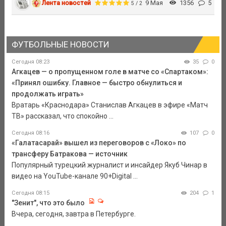
Лента новостей
9 Мая
1356
5
5 / 2
ФУТБОЛЬНЫЕ НОВОСТИ
Сегодня 08:23
35
0
Агкацев — о пропущенном голе в матче со «Спартаком»:
«Принял ошибку. Главное — быстро обнулиться и
продолжать играть»
Вратарь «Краснодара» Станислав Агкацев в эфире «Матч
ТВ» рассказал, что спокойно ...
Сегодня 08:16
107
0
«Галатасарай» вышел из переговоров с «Локо» по
трансферу Батракова — источник
Популярный турецкий журналист и инсайдер Якуб Чинар в
видео на YouTube-канале 90+Digital ...
Сегодня 08:15
204
1
"Зенит", что это было
Вчера, сегодня, завтра в Петербурге.