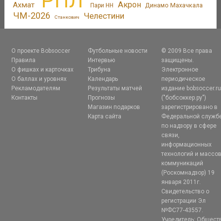
РПЛ
Акрон
Ахмат
Динамо Махачкала
Пари НН
ЧМ-2026
Челестини
Станкович
О проекте Bobsoccer
Футбольные новости
© 2009 Все права
Правила
Интервью
защищены.
О фишках и карточках
Трибуна
Электронное
О баллах и уровнях
Календарь
периодическое
Рекламодателям
Результаты матчей
издание bobsoccer.r
Контакты
Прогнозы
("бобсоккер.ру")
Магазин подарков
зарегистрировано в
Карта сайта
Федеральной служб
по надзору в сфере
связи,
информационных
технологий и массо
коммуникаций
(Роскомнадзор) 19
января 2011г.
Свидетельство о
регистрации Эл
№ФС77-43557.
Учредитель: Общест