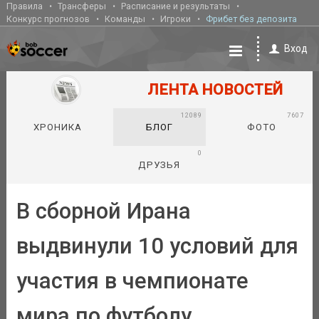
Правила
Трансферы
Расписание и результаты
Конкурс прогнозов
Команды
Игроки
Фрибет без депозита
Вход
ЛЕНТА НОВОСТЕЙ
12089
7607
ХРОНИКА
БЛОГ
ФОТО
0
ДРУЗЬЯ
В сборной Ирана
выдвинули 10 условий для
участия в чемпионате
мира по футболу