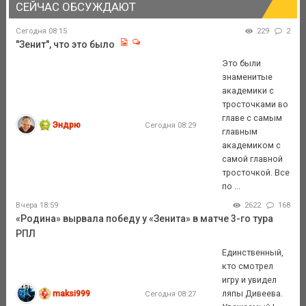
СЕЙЧАС ОБСУЖДАЮТ
Сегодня 08:15
229
2
"Зенит", что это было
Это были
знаменитые
академики с
тросточками во
главе с самым
Эндрю
Сегодня 08:29
главным
академиком с
самой главной
тросточкой. Все
по ...
Вчера 18:59
2622
168
«Родина» вырвала победу у «Зенита» в матче 3-го тура
РПЛ
Единственный,
кто смотрел
игру и увидел
maksi999
ляпы Дивеева.
Сегодня 08:27