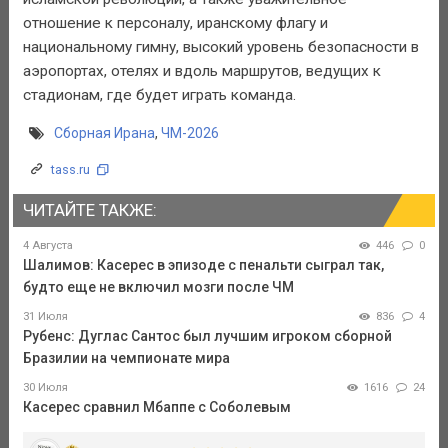
отношение к персоналу, иранскому флагу и
национальному гимну, высокий уровень безопасности в
аэропортах, отелях и вдоль маршрутов, ведущих к
стадионам, где будет играть команда.
Сборная Ирана
,
ЧМ-2026
tass.ru
ЧИТАЙТЕ ТАКЖЕ:
4 Августа
446
0
Шалимов: Касерес в эпизоде с пенальти сыграл так,
будто еще не включил мозги после ЧМ
31 Июля
836
4
Рубенс: Дуглас Сантос был лучшим игроком сборной
Бразилии на чемпионате мира
30 Июля
1616
24
Касерес сравнил Мбаппе с Соболевым