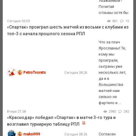
Уважаемый !
Почитай
отзывы хотя бы
Сегодня 03:03
861
15
«Спартак» проиграл шесть матчей из восьми с клубами из
топ-3 с начала прошлого сезона РПЛ
Что за плач
Ярославны! Те,
кому мы
проиграли,
сыграны уже
PetroTvorets
несколько лет,
Сегодня 08:26
да и в
большинстве
матчей нам
сильно не
фартило и ...
Вчера 21:58
2985
242
«Краснодар» победил «Спартак» в матче 3-го тура и
возглавил турнирную таблицу РПЛ
maksi999
Согласен
Сегодня 08:26