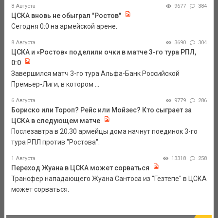
8 Августа
9677
384
ЦСКА вновь не обыграл "Ростов"
Сегодня 0:0 на армейской арене.
8 Августа
3690
304
ЦСКА и «Ростов» поделили очки в матче 3-го тура РПЛ,
0:0
Завершился матч 3-го тура Альфа-Банк Российской
Премьер-Лиги, в котором ...
6 Августа
9779
286
Бориско или Тороп? Рейс или Мойзес? Кто сыграет за
ЦСКА в следующем матче
Послезавтра в 20.30 армейцы дома начнут поединок 3-го
тура РПЛ против "Ростова".
1 Августа
13318
258
Переход Жуана в ЦСКА может сорваться
Трансфер нападающего Жуана Сантоса из "Гезтепе" в ЦСКА
может сорваться.