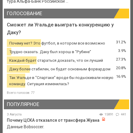
тура Альфа-Банк Российской ...
ГОЛОСОВАНИЕ
Сможет ли Угальде выиграть конкуренцию у
Даку?
31.2%
Почему нет? Это футбол, в котором все возможно
3.9%
Трудно сказать. Даку был хорош в "Рубине"
27.3%
Каждый будет стараться доказать, что он лучший
20.8%
Даку более стабилен, он будет основным форвардом
16.9%
Так Угальде в "Спартаке" вроде бы подыскивали новую
команду. Ситуация изменилась?
Всего голосов: 77
ПОПУЛЯРНОЕ
3 Августа
15891
441
Почему ЦСКА отказался от трансфера Жуана
Данные Bobsoccer.