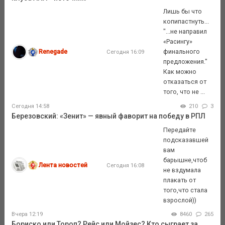
Лишь бы что
копипастнуть...
"...не направил
«Расингу»
Renegade
финального
Сегодня 16:09
предложения."
Как можно
отказаться от
того, что не ...
Сегодня 14:58
210
3
Березовский: «Зенит» — явный фаворит на победу в РПЛ
Передайте
подсказавшей
вам
барышне,чтоб
Лента новостей
Сегодня 16:08
не вздумала
плакать от
того,что стала
взрослой))
Вчера 12:19
8460
265
Бориско или Тороп? Рейс или Мойзес? Кто сыграет за