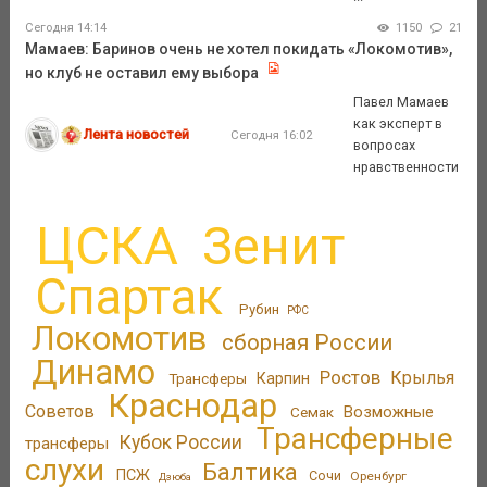
Сегодня 14:14
1150
21
Мамаев: Баринов очень не хотел покидать «Локомотив»,
но клуб не оставил ему выбора
Павел Мамаев
как эксперт в
Лента новостей
Сегодня 16:02
вопросах
нравственности
ЦСКА
Зенит
Спартак
Рубин
РФС
Локомотив
сборная России
Динамо
Ростов
Крылья
Трансферы
Карпин
Краснодар
Советов
Возможные
Семак
Трансферные
Кубок России
трансферы
слухи
Балтика
ПСЖ
Сочи
Оренбург
Дзюба