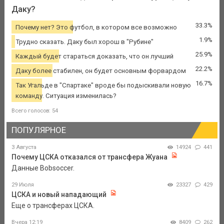
Даку?
33.3%
Почему нет? Это футбол, в котором все возможно
1.9%
Трудно сказать. Даку был хорош в "Рубине"
25.9%
Каждый будет стараться доказать, что он лучший
22.2%
Даку более стабилен, он будет основным форвардом
16.7%
Так Угальде в "Спартаке" вроде бы подыскивали новую
команду. Ситуация изменилась?
Всего голосов: 54
ПОПУЛЯРНОЕ
3 Августа
14924
441
Почему ЦСКА отказался от трансфера Жуана
Данные Bobsoccer.
29 Июля
23327
429
ЦСКА и новый нападающий
Еще о трансферах ЦСКА.
Вчера 12:19
8409
262