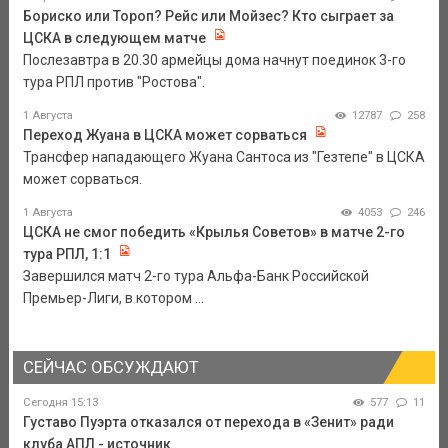
Бориско или Тороп? Рейс или Мойзес? Кто сыграет за
ЦСКА в следующем матче
Послезавтра в 20.30 армейцы дома начнут поединок 3-го
тура РПЛ против "Ростова".
1 Августа
12787
258
Переход Жуана в ЦСКА может сорваться
Трансфер нападающего Жуана Сантоса из "Гезтепе" в ЦСКА
может сорваться.
1 Августа
4053
246
ЦСКА не смог победить «Крылья Советов» в матче 2-го
тура РПЛ, 1:1
Завершился матч 2-го тура Альфа-Банк Российской
Премьер-Лиги, в котором ...
СЕЙЧАС ОБСУЖДАЮТ
Сегодня 15:13
577
11
Густаво Пуэрта отказался от перехода в «Зенит» ради
клуба АПЛ - источник