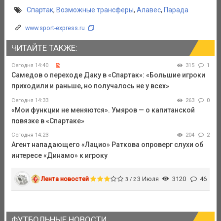
Спартак
,
Возможные трансферы
,
Алавес
,
Парада
www.sport-express.ru
ЧИТАЙТЕ ТАКЖЕ:
Сегодня 14:40
315
1
Самедов о переходе Даку в «Спартак»: «Большие игроки
приходили и раньше, но получалось не у всех»
Сегодня 14:33
263
0
«Мои функции не меняются». Умяров — о капитанской
повязке в «Спартаке»
Сегодня 14:23
204
2
Агент нападающего «Лацио» Раткова опроверг слухи об
интересе «Динамо» к игроку
Лента новостей
3 Июля
3120
46
3 / 2
ФУТБОЛЬНЫЕ НОВОСТИ