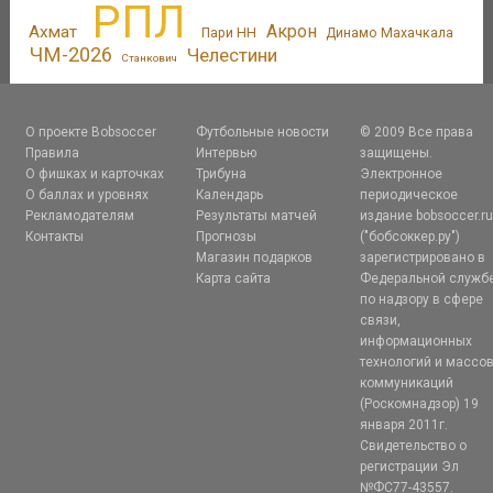
РПЛ
Акрон
Ахмат
Пари НН
Динамо Махачкала
ЧМ-2026
Челестини
Станкович
О проекте Bobsoccer
Футбольные новости
© 2009 Все права
Правила
Интервью
защищены.
О фишках и карточках
Трибуна
Электронное
О баллах и уровнях
Календарь
периодическое
Рекламодателям
Результаты матчей
издание bobsoccer.r
Контакты
Прогнозы
("бобсоккер.ру")
Магазин подарков
зарегистрировано в
Карта сайта
Федеральной служб
по надзору в сфере
связи,
информационных
технологий и массо
коммуникаций
(Роскомнадзор) 19
января 2011г.
Свидетельство о
регистрации Эл
№ФС77-43557.