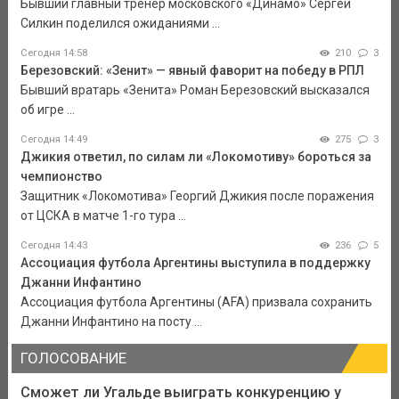
Бывший главный тренер московского «Динамо» Сергей
Силкин поделился ожиданиями ...
Сегодня 14:58
210
3
Березовский: «Зенит» — явный фаворит на победу в РПЛ
Бывший вратарь «Зенита» Роман Березовский высказался
об игре ...
Сегодня 14:49
275
3
Джикия ответил, по силам ли «Локомотиву» бороться за
чемпионство
Защитник «Локомотива» Георгий Джикия после поражения
от ЦСКА в матче 1-го тура ...
Сегодня 14:43
236
5
Ассоциация футбола Аргентины выступила в поддержку
Джанни Инфантино
Ассоциация футбола Аргентины (AFA) призвала сохранить
Джанни Инфантино на посту ...
ГОЛОСОВАНИЕ
Сможет ли Угальде выиграть конкуренцию у