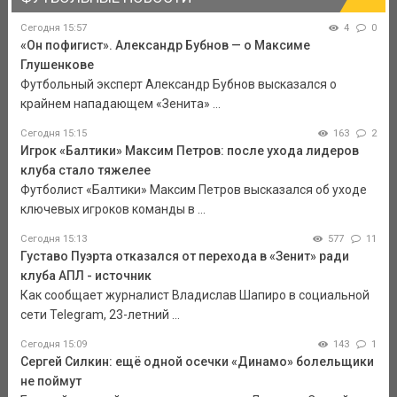
Сегодня 15:57
4
0
«Он пофигист». Александр Бубнов — о Максиме
Глушенкове
Футбольный эксперт Александр Бубнов высказался о
крайнем нападающем «Зенита» ...
Сегодня 15:15
163
2
Игрок «Балтики» Максим Петров: после ухода лидеров
клуба стало тяжелее
Футболист «Балтики» Максим Петров высказался об уходе
ключевых игроков команды в ...
Сегодня 15:13
577
11
Густаво Пуэрта отказался от перехода в «Зенит» ради
клуба АПЛ - источник
Как сообщает журналист Владислав Шапиро в социальной
сети Telegram, 23-летний ...
Сегодня 15:09
143
1
Сергей Силкин: ещё одной осечки «Динамо» болельщики
не поймут