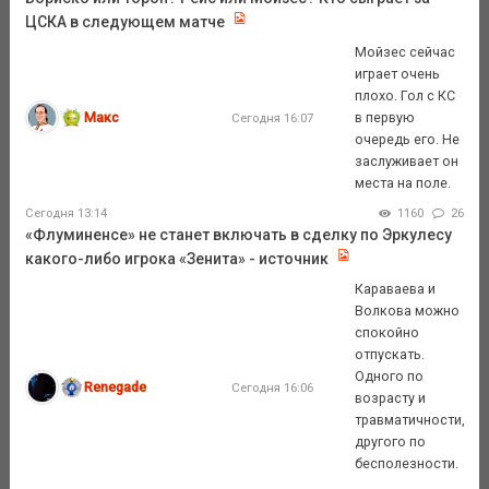
ЦСКА в следующем матче
Мойзес сейчас
играет очень
плохо. Гол с КС
Макс
в первую
Сегодня 16:07
очередь его. Не
заслуживает он
места на поле.
Сегодня 13:14
1160
26
«Флуминенсе» не станет включать в сделку по Эркулесу
какого-либо игрока «Зенита» - источник
Караваева и
Волкова можно
спокойно
отпускать.
Одного по
Renegade
Сегодня 16:06
возрасту и
травматичности,
другого по
бесполезности.
...