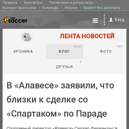
Правила
Трансферы
Расписание и результаты
Конкурс прогнозов
Команды
Игроки
Фрибет без депозита
Вход
ЛЕНТА НОВОСТЕЙ
12040
7587
ХРОНИКА
БЛОГ
ФОТО
0
ДРУЗЬЯ
В «Алавесе» заявили, что
близки к сделке со
«Спартаком» по Параде
Спортивный директор «Алавеса» Серхио Фернандес в