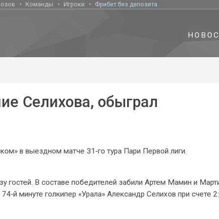
нозов
Команды
Игроки
Фрибет без депозита
НОВО
ние Селихова, обыграл
ком» в выездном матче 31‑го тура Пари Первой лиги.
зу гостей. В составе победителей забили Артем Мамин и Март
а 74‑й минуте голкипер «Урала» Александр Селихов при счете 2