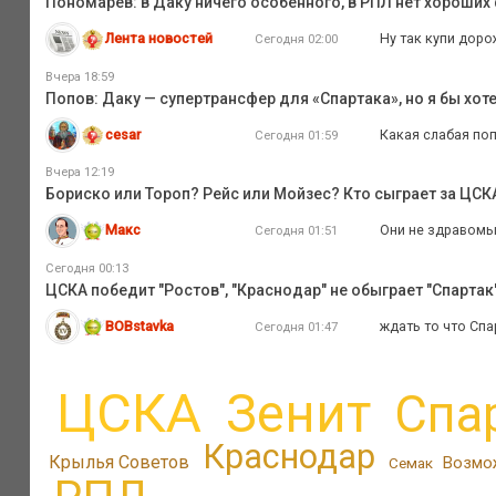
Пономарёв: в Даку ничего особенного, в РПЛ нет хороши
Лента новостей
Ну так купи доро
Сегодня 02:00
Вчера 18:59
Попов: Даку — супертрансфер для «Спартака», но я бы хот
cesar
Какая слабая по
Сегодня 01:59
Вчера 12:19
Бориско или Тороп? Рейс или Мойзес? Кто сыграет за ЦС
Макс
Они не здравомыс
Сегодня 01:51
Сегодня 00:13
ЦСКА победит "Ростов", "Краснодар" не обыграет "Спартак",
BOBstavka
ждать то что Спа
Сегодня 01:47
ЦСКА
Зенит
Спа
Краснодар
Крылья Советов
Возмо
Семак