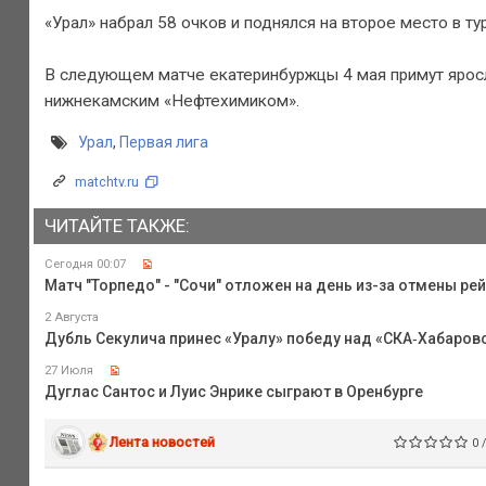
«Урал» набрал 58 очков и поднялся на второе место в ту
В следующем матче екатеринбуржцы 4 мая примут яросл
нижнекамским «Нефтехимиком».
Урал
,
Первая лига
matchtv.ru
ЧИТАЙТЕ ТАКЖЕ:
Сегодня 00:07
Матч "Торпедо" - "Сочи" отложен на день из-за отмены ре
2 Августа
Дубль Секулича принес «Уралу» победу над «СКА‑Хабаров
27 Июля
Дуглас Сантос и Луис Энрике сыграют в Оренбурге
Лента новостей
0 