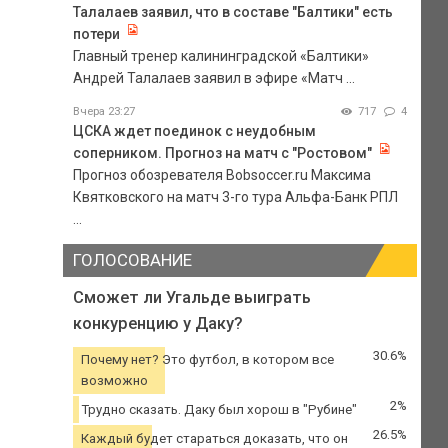
Талалаев заявил, что в составе "Балтики" есть
потери
Главный тренер калининградской «Балтики»
Андрей Талалаев заявил в эфире «Матч ...
Вчера 23:27
717
4
ЦСКА ждет поединок с неудобным
соперником. Прогноз на матч с "Ростовом"
Прогноз обозревателя Bobsoccer.ru Максима
Квятковского на матч 3-го тура Альфа-Банк РПЛ
...
ГОЛОСОВАНИЕ
Сможет ли Угальде выиграть
конкуренцию у Даку?
30.6%
Почему нет? Это футбол, в котором все
возможно
2%
Трудно сказать. Даку был хорош в "Рубине"
26.5%
Каждый будет стараться доказать, что он