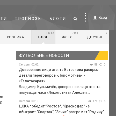
Вход
СТИ
ПРОГНОЗЫ
БЛОГИ
12063
7581
0
ХРОНИКА
БЛОГ
ФОТО
ДРУЗЬЯ
ФУТБОЛЬНЫЕ НОВОСТИ
Сегодня 02:02
58
0
Доверенное лицо агента Батракова раскрыл
детали переговоров «Локомотива» и
«Галатасарая»
Владимир Кузьмичёв, доверенное лицо агента
полузащитника «Локомотива» Алексея ...
ин
Сегодня 00:13
471
5
:0
ЦСКА победит "Ростов", "Краснодар" не
обыграет "Спартак", "Зенит" разгромит "Родину".