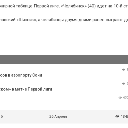
рнирной таблице Первой лиге, «Челябинск» (40) идет на 10‑й ст
авский «Шинник», а челябинцы двумя днями ранее сыграют д
йсов в аэропорту Сочи
ском» в матче Первой лиги
63
26 Апреля
134
/ 0