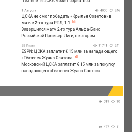
"Гезтепе" в ЦСКА может сорваться.
1 Августа
4005
246
ЦСКА не смог победить «Крылья Советов» в
матче 2-го тура РПЛ, 1:1
Завершился матч 2-го тура Альфа-Банк
Российской Премьер-Лиги, в котором ...
28 Июля
11741
241
ESPN: ЦСКА заплатит € 15 млн за нападающего
«Гёзтепе» Жуана Сантоса
Московский ЦСКА заплатит € 15 млн за покупку
нападающего «Гёзтепе» Жуана Сантоса.
319
10
477
11