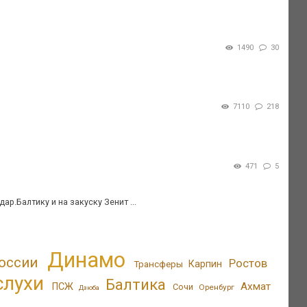
1490
30
7110
218
471
5
р.Балтику и на закуску Зенит ...
Динамо
оссии
Ростов
Трансферы
Карпин
слухи
Балтика
Ахмат
ПСЖ
Сочи
Оренбург
Дзюба