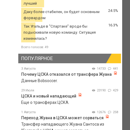
лучший
24.5%
Даку более стабилен, он будет основным
форвардом
16.3%
Так Угальде в "Спартаке" вроде бы
подыскивали новую команду. Ситуация
изменилась?
Всего голосов: 49
ПОПУЛЯРНОЕ
3 Августа
14733
441
Почему ЦСКА отказался от трансфера Жуана
Данные Bobsoccer.
29 Июля
23190
429
ЦСКА и новый нападающий
Еще о трансферах ЦСКА.
1 Августа
12676
258
Переход Жуана в ЦСКА может сорваться
Трансфер нападающего Жуана Сантоса из