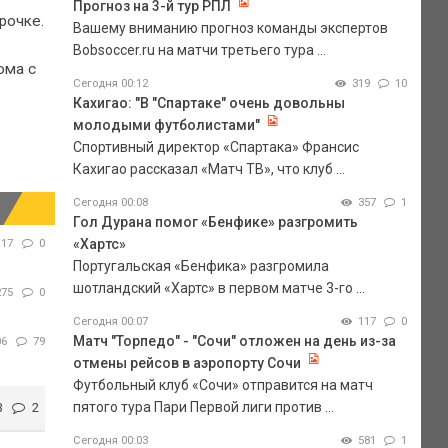
Прогноз на 3-й тур РПЛ
рочке.
Вашему вниманию прогноз команды экспертов
Bobsoccer.ru на матчи третьего тура ...
ома с
Сегодня 00:12
319
10
Кахигао: "В "Спартаке" очень довольны
молодыми футболистами"
Спортивный директор «Спартака» Франсис
Кахигао рассказал «Матч ТВ», что клуб ...
Сегодня 00:08
357
1
Гол Дурана помог «Бенфике» разгромить
«Хартс»
117
0
Португальская «Бенфика» разгромила
шотландский «Хартс» в первом матче 3-го ...
275
0
Сегодня 00:07
117
0
Матч "Торпедо" - "Сочи" отложен на день из-за
06
79
отмены рейсов в аэропорту Сочи
Футбольный клуб «Сочи» отправится на матч
пятого тура Пари Первой лиги против ...
3
2
Сегодня 00:03
581
1