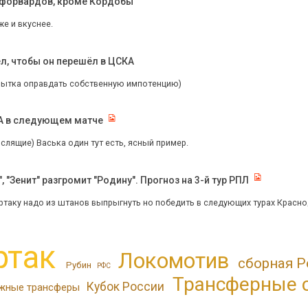
х форвардов, кроме Кордобы
же и вкуснее.
ел, чтобы он перешёл в ЦСКА
пытка оправдать собственную импотенцию)
КА в следующем матче
лящие) Васька один тут есть, ясный пример.
 "Зенит" разгромит "Родину". Прогноз на 3-й тур РПЛ
ртаку надо из штанов выпрыгнуть но победить в следующих турах Краснода
ртак
Локомотив
сборная Р
Рубин
РФС
Трансферные 
Кубок России
жные трансферы