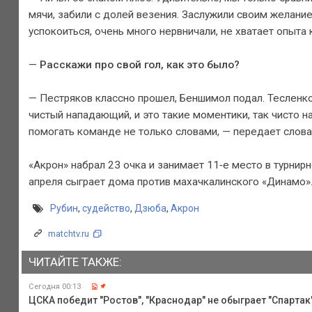
мячи, забили с долей везения. Заслужили своим желание
успокоиться, очень много нервничали, не хватает опыта
—
Расскажи про свой гол, как это было?
— Пестряков классно прошел, Беншимол подал. Тесленко 
чистый нападающий, и это такие моментики, так чисто на
помогать команде не только словами, — передает слов
«Акрон» набрал 23 очка и занимает 11‑е место в турни
апреля сыграет дома против махачкалинского «Динамо»
Рубин
,
судейство
,
Дзюба
,
Акрон
matchtv.ru
ЧИТАЙТЕ ТАКЖЕ:
Сегодня 00:13
ЦСКА победит "Ростов", "Краснодар" не обыграет "Спартак",