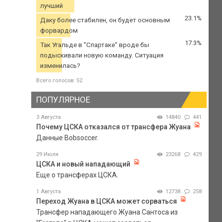
лучший
23.1%
Даку более стабилен, он будет основным
форвардом
17.3%
Так Угальде в "Спартаке" вроде бы
подыскивали новую команду. Ситуация
изменилась?
Всего голосов: 52
ПОПУЛЯРНОЕ
3 Августа
14840
441
Почему ЦСКА отказался от трансфера Жуана
Данные Bobsoccer.
29 Июля
23268
429
ЦСКА и новый нападающий
Еще о трансферах ЦСКА.
1 Августа
12738
258
Переход Жуана в ЦСКА может сорваться
Трансфер нападающего Жуана Сантоса из