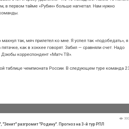
м, в первом тайме «Рубин» больше нагнетал. Нам нужно
 команды.
махнул так, мяч прилетел ко мне. Я успел так «подобедать», я
 пятачке, как в хоккее говорят. Забил — сравняли счет. Надо
а Дзюбы корреспондент «Матч ТВ».
рной таблице чемпионата России. В следующем туре команда 2
.
30
 "Зенит" разгромит "Родину". Прогноз на 3-й тур РПЛ