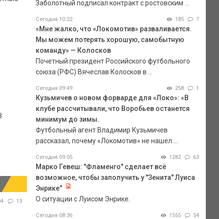
Заболотный подписал контракт с ростовским ...
Сегодня 10:22
185
7
«Мне жалко, что «Локомотив» разваливается.
Мы можем потерять хорошую, самобытную
команду» — Колосков
Почетный президент Российского футбольного
союза (РФС) Вячеслав Колосков в ...
Сегодня 09:49
258
1
Кузьмичев о новом форварде для «Локо»: «В
клубе рассчитывали, что Воробьев останется
3
минимум до зимы.
Футбольный агент Владимир Кузьмичев
рассказал, почему «Локомотив» не нашел ...
Сегодня 09:05
1282
63
Марко Гевеш: "Фламенго" сделает всё
возможное, чтобы заполучить у "Зенита" Луиса
Энрике"
О ситуации с Луисом Энрике.
04
13
Сегодня 08:36
1555
54