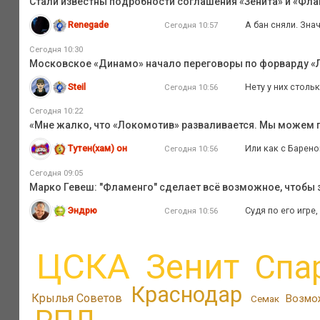
Стали известны подробности соглашения «Зенита» и «Флам
Renegade
А бан сняли. Зна
Сегодня 10:57
Сегодня 10:30
Московское «Динамо» начало переговоры по форварду «
Steil
Нету у них стольк
Сегодня 10:56
Сегодня 10:22
«Мне жалко, что «Локомотив» разваливается. Мы можем
Тутен(хам) он
Или как с Барено
Сегодня 10:56
Сегодня 09:05
Марко Гевеш: "Фламенго" сделает всё возможное, чтобы з
Эндрю
Судя по его игре
Сегодня 10:56
ЦСКА
Зенит
Спа
Краснодар
Крылья Советов
Возмо
Семак