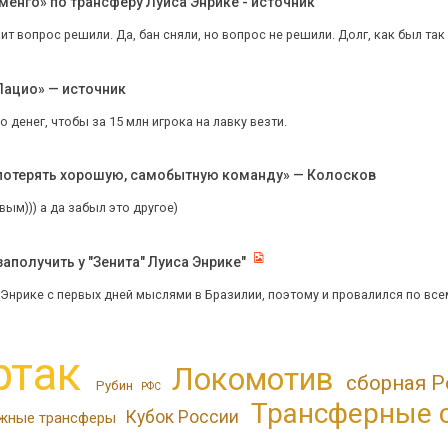
енго» по трансферу Луиса Энрике - источник
чит вопрос решили. Да, бан сняли, но вопрос не решили. Долг, как был та
Лацио» — источник
о денег, чтобы за 15 млн игрока на лавку везти.
 потерять хорошую, самобытную команду» — Колосков
вым))) а да забыл это другое)
аполучить у "Зенита" Луиса Энрике"
, Энрике с первых дней мыслями в Бразилии, поэтому и провалился по вс
ртак
Локомотив
сборная Р
Рубин
РФС
Трансферные 
Кубок России
жные трансферы