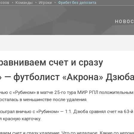
нозов
Команды
Игроки
Фрибет без депозита
НОВО
равниваем счет и сразу
» — футболист «Акрона» Дзюб
чью с «Рубином» в матче 25‑го тура МИР РПЛ положительным
 осталась в меньшинстве после удаления.
сыграл вничью с «Рубином» — 1:1. Дзюба сравнял счет на 63‑й
л красную карточку.
ваем счет и сразу удаление. Что‑то неладное. Какие‑то непон