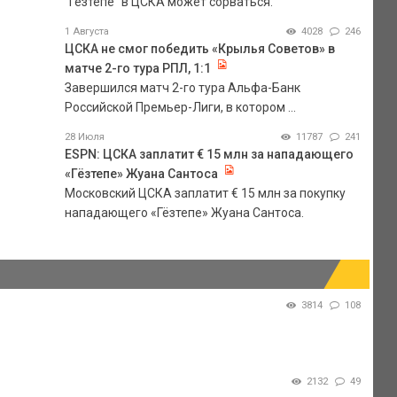
"Гезтепе" в ЦСКА может сорваться.
1 Августа
4028
246
ЦСКА не смог победить «Крылья Советов» в
матче 2-го тура РПЛ, 1:1
Завершился матч 2-го тура Альфа-Банк
Российской Премьер-Лиги, в котором ...
28 Июля
11787
241
ESPN: ЦСКА заплатит € 15 млн за нападающего
«Гёзтепе» Жуана Сантоса
Московский ЦСКА заплатит € 15 млн за покупку
нападающего «Гёзтепе» Жуана Сантоса.
3814
108
2132
49