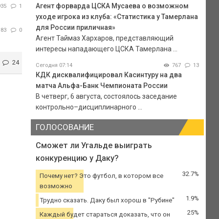
Агент форварда ЦСКА Мусаева о возможном
935
1
уходе игрока из клуба: «Статистика у Тамерлана
для России приличная»
183
0
Агент Таймаз Хархаров, представляющий
интересы нападающего ЦСКА Тамерлана ...
24
Сегодня 07:14
767
13
КДК дисквалифицировал Касинтуру на два
матча Альфа-Банк Чемпионата России
В четверг, 6 августа, состоялось заседание
контрольно–дисциплинарного ...
ГОЛОСОВАНИЕ
Сможет ли Угальде выиграть
конкуренцию у Даку?
32.7%
Почему нет? Это футбол, в котором все
возможно
1.9%
Трудно сказать. Даку был хорош в "Рубине"
25%
Каждый будет стараться доказать, что он