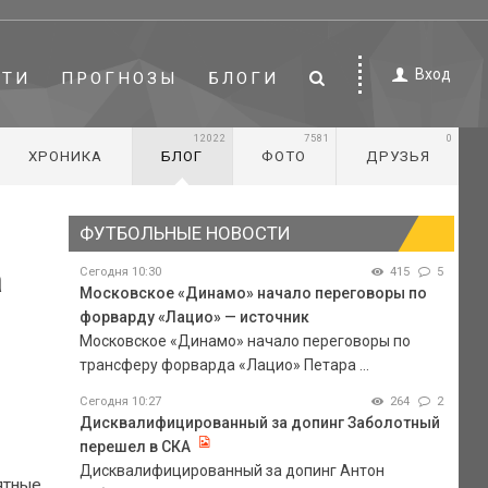
Вход
СТИ
ПРОГНОЗЫ
БЛОГИ
12022
7581
0
ХРОНИКА
БЛОГ
ФОТО
ДРУЗЬЯ
ФУТБОЛЬНЫЕ НОВОСТИ
а
Сегодня 10:30
415
5
Московское «Динамо» начало переговоры по
форварду «Лацио» — источник
Московское «Динамо» начало переговоры по
трансферу форварда «Лацио» Петара ...
Сегодня 10:27
264
2
Дисквалифицированный за допинг Заболотный
перешел в СКА
Дисквалифицированный за допинг Антон
ятные