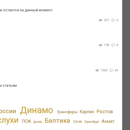
к и остается на данный момент.
457
6
198
8
1304
64
ем статьям
Динамо
оссии
Ростов
Трансферы
Карпин
слухи
Балтика
Ахмат
ПСЖ
Сочи
Оренбург
Дзюба