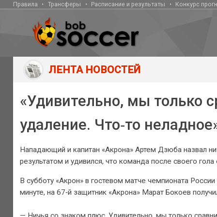
Правила
Трансферы
Расписание и результаты
Конкурс прог
ЛЕНТА НОВОСТЕЙ
«Удивительно, мы только с
удаление. Что‑то неладное
Нападающий и капитан «Акрона» Артем Дзюба назвал ни
результатом и удивился, что команда после своего гола
В субботу «Акрон» в гостевом матче чемпионата России 
минуте, на 67‑й защитник «Акрона» Марат Бокоев получи
— Ничья со знаком плюс. Удивительно, мы только сравни