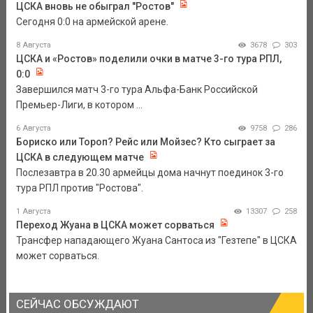
ЦСКА вновь не обыграл "Ростов"
Сегодня 0:0 на армейской арене.
8 Августа
3678
303
ЦСКА и «Ростов» поделили очки в матче 3-го тура РПЛ,
0:0
Завершился матч 3-го тура Альфа-Банк Российской
Премьер-Лиги, в котором ...
6 Августа
9758
286
Бориско или Тороп? Рейс или Мойзес? Кто сыграет за
ЦСКА в следующем матче
Послезавтра в 20.30 армейцы дома начнут поединок 3-го
тура РПЛ против "Ростова".
1 Августа
13307
258
Переход Жуана в ЦСКА может сорваться
Трансфер нападающего Жуана Сантоса из "Гезтепе" в ЦСКА
может сорваться.
СЕЙЧАС ОБСУЖДАЮТ