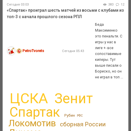
Сегодня 03:03
383
12
«Спартак» проиграл шесть матчей из восьми с клубами из
топ-3 с начала прошлого сезона РПЛ
Беда
Максименко
это пенальти. С
игры у нас в
лиге +- все
PetroTvorets
Сегодня 05:43
сопоставимые
киперы. Тут
выше писали о
Бориско, но он
не играл в топ ...
ЦСКА
Зенит
Спартак
Рубин
РФС
Локомотив
сборная России