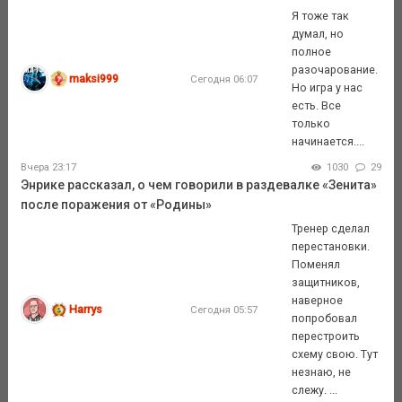
Я тоже так
думал, но
полное
разочарование.
maksi999
Сегодня 06:07
Но игра у нас
есть. Все
только
начинается....
Вчера 23:17
1030
29
Энрике рассказал, о чем говорили в раздевалке «Зенита»
после поражения от «Родины»
Тренер сделал
перестановки.
Поменял
защитников,
наверное
Harrys
Сегодня 05:57
попробовал
перестроить
схему свою. Тут
незнаю, не
слежу. ...