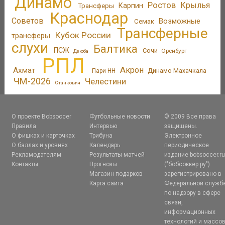
Динамо
Ростов
Крылья
Трансферы
Карпин
Краснодар
Советов
Возможные
Семак
Трансферные
Кубок России
трансферы
слухи
Балтика
ПСЖ
Сочи
Оренбург
Дзюба
РПЛ
Акрон
Ахмат
Динамо Махачкала
Пари НН
ЧМ-2026
Челестини
Станкович
О проекте Bobsoccer
Футбольные новости
© 2009 Все права
Правила
Интервью
защищены.
О фишках и карточках
Трибуна
Электронное
О баллах и уровнях
Календарь
периодическое
Рекламодателям
Результаты матчей
издание bobsoccer.r
Контакты
Прогнозы
("бобсоккер.ру")
Магазин подарков
зарегистрировано в
Карта сайта
Федеральной служб
по надзору в сфере
связи,
информационных
технологий и массо