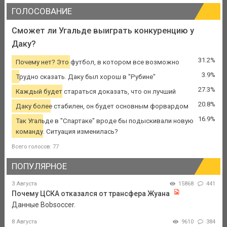
ГОЛОСОВАНИЕ
Сможет ли Угальде выиграть конкуренцию у
Даку?
31.2%
Почему нет? Это футбол, в котором все возможно
3.9%
Трудно сказать. Даку был хорош в "Рубине"
27.3%
Каждый будет стараться доказать, что он лучший
20.8%
Даку более стабилен, он будет основным форвардом
16.9%
Так Угальде в "Спартаке" вроде бы подыскивали новую
команду. Ситуация изменилась?
Всего голосов: 77
ПОПУЛЯРНОЕ
3 Августа
15868
441
Почему ЦСКА отказался от трансфера Жуана
Данные Bobsoccer.
8 Августа
9610
384