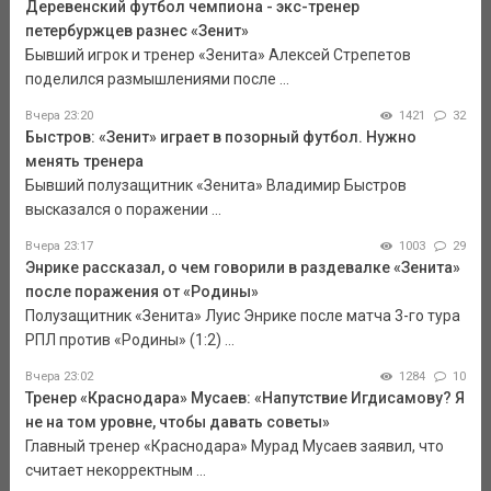
Деревенский футбол чемпиона - экс-тренер
петербуржцев разнес «Зенит»
Бывший игрок и тренер «Зенита» Алексей Стрепетов
поделился размышлениями после ...
Вчера 23:20
1421
32
Быстров: «Зенит» играет в позорный футбол. Нужно
менять тренера
Бывший полузащитник «Зенита» Владимир Быстров
высказался о поражении ...
Вчера 23:17
1003
29
Энрике рассказал, о чем говорили в раздевалке «Зенита»
после поражения от «Родины»
Полузащитник «Зенита» Луис Энрике после матча 3-го тура
РПЛ против «Родины» (1:2) ...
Вчера 23:02
1284
10
Тренер «Краснодара» Мусаев: «Напутствие Игдисамову? Я
не на том уровне, чтобы давать советы»
Главный тренер «Краснодара» Мурад Мусаев заявил, что
считает некорректным ...