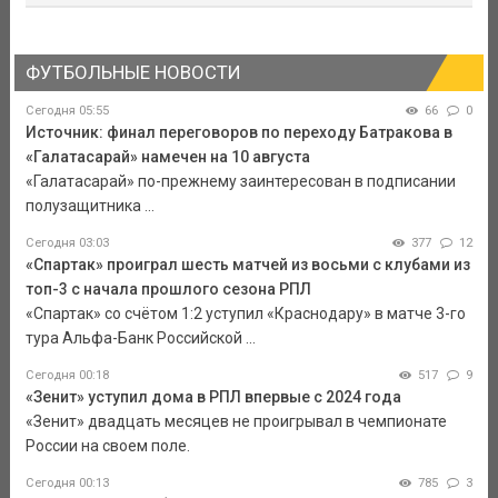
ФУТБОЛЬНЫЕ НОВОСТИ
Сегодня 05:55
66
0
Источник: финал переговоров по переходу Батракова в
«Галатасарай» намечен на 10 августа
«Галатасарай» по-прежнему заинтересован в подписании
полузащитника ...
Сегодня 03:03
377
12
«Спартак» проиграл шесть матчей из восьми с клубами из
топ-3 с начала прошлого сезона РПЛ
«Спартак» со счётом 1:2 уступил «Краснодару» в матче 3-го
тура Альфа-Банк Российской ...
Сегодня 00:18
517
9
«Зенит» уступил дома в РПЛ впервые с 2024 года
«Зенит» двадцать месяцев не проигрывал в чемпионате
России на своем поле.
Сегодня 00:13
785
3