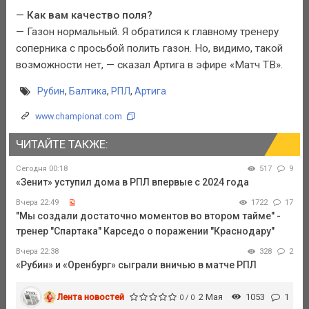
—
Как вам качество поля?
— Газон нормальный. Я обратился к главному тренеру
соперника с просьбой полить газон. Но, видимо, такой
возможности нет, — сказал Артига в эфире «Матч ТВ».
Рубин
,
Балтика
,
РПЛ
,
Артига
www.championat.com
ЧИТАЙТЕ ТАКЖЕ:
Сегодня 00:18
517
9
«Зенит» уступил дома в РПЛ впервые с 2024 года
Вчера 22:49
1722
17
"Мы создали достаточно моментов во втором тайме" -
тренер "Спартака" Карседо о поражении "Краснодару"
Вчера 22:38
328
2
«Рубин» и «Оренбург» сыграли вничью в матче РПЛ
Лента новостей
2 Мая
1053
1
0 / 0