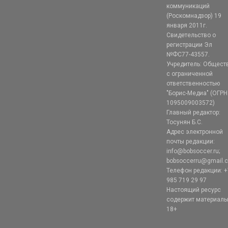
коммуникаций
(Роскомнадзор) 19
января 2011г.
Свидетельство о
регистрации Эл
№ФС77-43557.
Учредитель: Общест
с ограниченной
ответственностью
"Борис-Медиа" (ОГРН
1095009003572)
Главный редактор:
Тосунян Б.С.
Адрес электронной
почты редакции:
info@bobsoccer.ru;
bobsoccerru@gmail.
Телефон редакции: +
985 719 29 97
Настоящий ресурс
содержит материал
18+