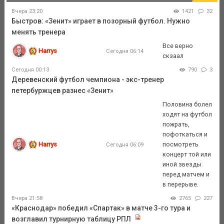
Вчера 23:20
1421
32
Быстров: «Зенит» играет в позорный футбол. Нужно
менять тренера
Все верно
Harrys
Сегодня 06:14
скзаал
Сегодня 00:13
790
3
Деревенский футбол чемпиона - экс-тренер
петербуржцев разнес «Зенит»
Половина болел
ходят на футбол
пожрать,
пофоткаться и
Harrys
посмотреть
Сегодня 06:09
концерт той или
иной звезды
перед матчем и
в перерыве.
Вчера 21:58
2765
227
«Краснодар» победил «Спартак» в матче 3-го тура и
возглавил турнирную таблицу РПЛ