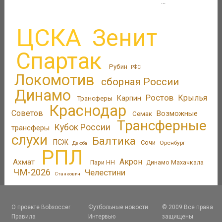
...
ЦСКА
Зенит
Спартак
Рубин
РФС
Локомотив
сборная России
Динамо
Ростов
Крылья
Трансферы
Карпин
Краснодар
Советов
Возможные
Семак
Трансферные
Кубок России
трансферы
слухи
Балтика
ПСЖ
Сочи
Оренбург
Дзюба
РПЛ
Акрон
Ахмат
Пари НН
Динамо Махачкала
ЧМ-2026
Челестини
Станкович
О проекте Bobsoccer
Футбольные новости
© 2009 Все права
Правила
Интервью
защищены.