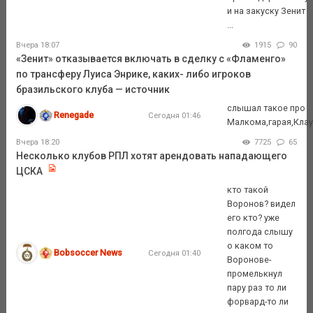
и на закуску Зенит
...
Вчера 18:07
1915
90
«Зенит» отказывается включать в сделку с «Фламенго»
по трансферу Луиса Энрике, каких- либо игроков
бразильского клуба — источник
слышал такое про
Renegade
Сегодня 01:46
Малкома,гарая,Кла
Вчера 18:20
7725
65
Несколько клубов РПЛ хотят арендовать нападающего
ЦСКА
кто такой
Воронов? видел
его кто? уже
полгода слышу
о каком то
Bobsoccer News
Сегодня 01:40
Воронове-
промелькнул
пару раз то ли
форвард-то ли