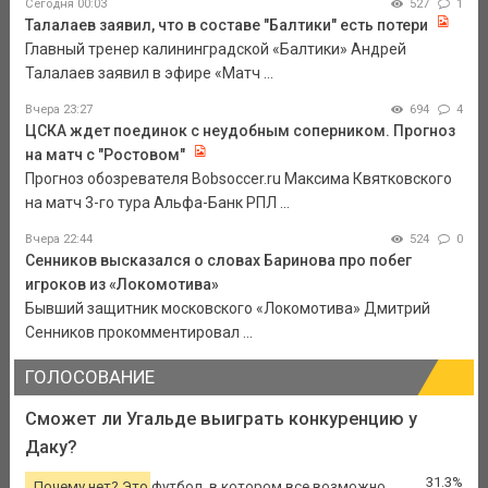
Сегодня 00:03
527
1
Талалаев заявил, что в составе "Балтики" есть потери
Главный тренер калининградской «Балтики» Андрей
Талалаев заявил в эфире «Матч ...
Вчера 23:27
694
4
ЦСКА ждет поединок с неудобным соперником. Прогноз
на матч с "Ростовом"
Прогноз обозревателя Bobsoccer.ru Максима Квятковского
на матч 3-го тура Альфа-Банк РПЛ ...
Вчера 22:44
524
0
Сенников высказался о словах Баринова про побег
игроков из «Локомотива»
Бывший защитник московского «Локомотива» Дмитрий
Сенников прокомментировал ...
ГОЛОСОВАНИЕ
Сможет ли Угальде выиграть конкуренцию у
Даку?
31.3%
Почему нет? Это футбол, в котором все возможно