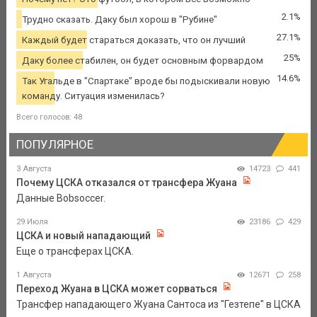
2.1%
Трудно сказать. Даку был хорош в "Рубине"
27.1%
Каждый будет стараться доказать, что он лучший
25%
Даку более стабилен, он будет основным форвардом
14.6%
Так Угальде в "Спартаке" вроде бы подыскивали новую
команду. Ситуация изменилась?
Всего голосов: 48
ПОПУЛЯРНОЕ
3 Августа
14723
441
Почему ЦСКА отказался от трансфера Жуана
Данные Bobsoccer.
29 Июля
23186
429
ЦСКА и новый нападающий
Еще о трансферах ЦСКА.
1 Августа
12671
258
Переход Жуана в ЦСКА может сорваться
Трансфер нападающего Жуана Сантоса из "Гезтепе" в ЦСКА