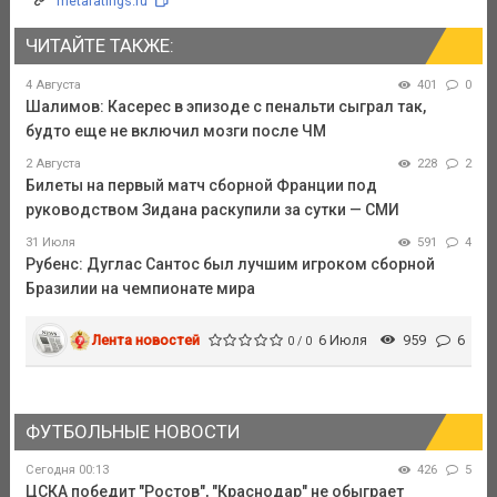
metaratings.ru
ЧИТАЙТЕ ТАКЖЕ:
4 Августа
401
0
Шалимов: Касерес в эпизоде с пенальти сыграл так,
будто еще не включил мозги после ЧМ
2 Августа
228
2
Билеты на первый матч сборной Франции под
руководством Зидана раскупили за сутки — СМИ
31 Июля
591
4
Рубенс: Дуглас Сантос был лучшим игроком сборной
Бразилии на чемпионате мира
Лента новостей
6 Июля
959
6
0 / 0
ФУТБОЛЬНЫЕ НОВОСТИ
Сегодня 00:13
426
5
ЦСКА победит "Ростов", "Краснодар" не обыграет