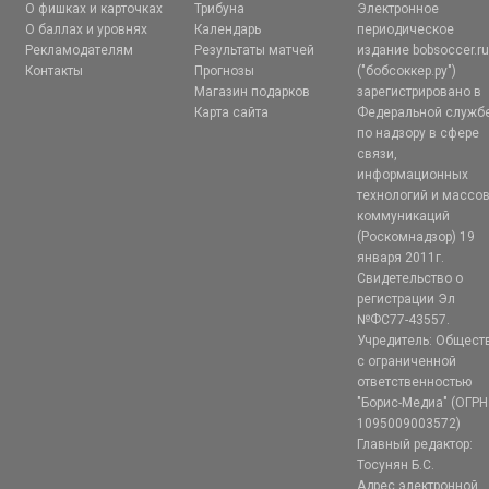
О фишках и карточках
Трибуна
Электронное
О баллах и уровнях
Календарь
периодическое
Рекламодателям
Результаты матчей
издание bobsoccer.r
Контакты
Прогнозы
("бобсоккер.ру")
Магазин подарков
зарегистрировано в
Карта сайта
Федеральной служб
по надзору в сфере
связи,
информационных
технологий и массо
коммуникаций
(Роскомнадзор) 19
января 2011г.
Свидетельство о
регистрации Эл
№ФС77-43557.
Учредитель: Общест
с ограниченной
ответственностью
"Борис-Медиа" (ОГРН
1095009003572)
Главный редактор:
Тосунян Б.С.
Адрес электронной