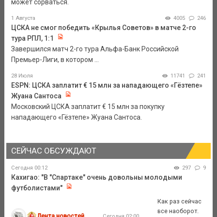
может сорваться.
1 Августа
4005
246
ЦСКА не смог победить «Крылья Советов» в матче 2-го
тура РПЛ, 1:1
Завершился матч 2-го тура Альфа-Банк Российской
Премьер-Лиги, в котором ...
28 Июля
11741
241
ESPN: ЦСКА заплатит € 15 млн за нападающего «Гёзтепе»
Жуана Сантоса
Московский ЦСКА заплатит € 15 млн за покупку
нападающего «Гёзтепе» Жуана Сантоса.
СЕЙЧАС ОБСУЖДАЮТ
Сегодня 00:12
297
9
Кахигао: "В "Спартаке" очень довольны молодыми
футболистами"
Как раз сейчас
все наоборот.
Лента новостей
Сегодня 02:00