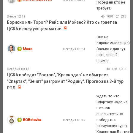
Побед ни кто не
требует.
Вчера 12:19
7091
218
Бориско или Тороп? Рейс или Мойзес? Кто сыграет за
ЦСКА в следующем матче
Они не
здравомыслящие)
Макс
Васька один тут
Сегодня 01:51
есть, ясный
пример.
Сегодня 00:13
438
5
ЦСКА победит "Ростов", "Краснодар" не обыграет
"Спартак", "Зенит" разгромит "Родину". Прогноз на 3-й тур
РПЛ
ждать то что
Спартаку надо из
штанов
выпрыгнуть но
BOBstavka
победить в
Сегодня 01:47
следующих турах
Краснодар.Балтику