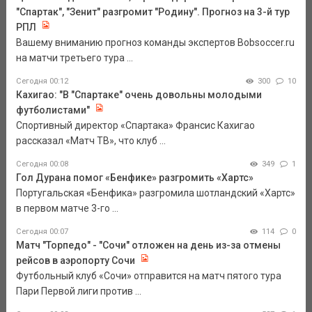
"Спартак", "Зенит" разгромит "Родину". Прогноз на 3-й тур
РПЛ
Вашему вниманию прогноз команды экспертов Bobsoccer.ru
на матчи третьего тура ...
Сегодня 00:12
300
10
Кахигао: "В "Спартаке" очень довольны молодыми
футболистами"
Спортивный директор «Спартака» Франсис Кахигао
рассказал «Матч ТВ», что клуб ...
Сегодня 00:08
349
1
Гол Дурана помог «Бенфике» разгромить «Хартс»
Португальская «Бенфика» разгромила шотландский «Хартс»
в первом матче 3-го ...
Сегодня 00:07
114
0
Матч "Торпедо" - "Сочи" отложен на день из-за отмены
рейсов в аэропорту Сочи
Футбольный клуб «Сочи» отправится на матч пятого тура
Пари Первой лиги против ...