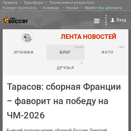
Правила
Трансферы
Расписание и результаты
Конкурс прогнозов
Команды
Игроки
Фрибет без депозита
Вход
ЛЕНТА НОВОСТЕЙ
12063
7581
ХРОНИКА
БЛОГ
ФОТО
0
ДРУЗЬЯ
Тарасов: сборная Франции
– фаворит на победу на
ЧМ-2026
Бывший полузащитник сборной России Дмитрий