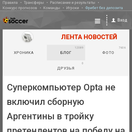
Правила
Трансферы
Расписание и результаты
Конкурс прогнозов
Команды
Игроки
Фрибет без депозита
Вход
ЛЕНТА НОВОСТЕЙ
12089
7606
ХРОНИКА
БЛОГ
ФОТО
0
ДРУЗЬЯ
Суперкомпьютер Opta не
включил сборную
Аргентины в тройку
претендентов на победу на