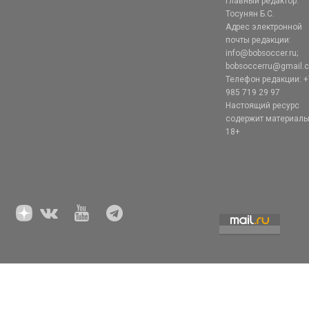
Главный редактор:
Тосунян Б.С.
Адрес электронной
почты редакции:
info@bobsoccer.ru;
bobsoccerru@gmail.
Телефон редакции: +
985 719 29 97
Настоящий ресурс
содержит материал
18+