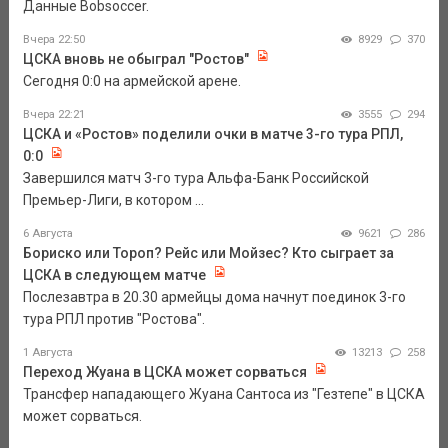
Данные Bobsoccer.
Вчера 22:50
8929
370
ЦСКА вновь не обыграл "Ростов"
Сегодня 0:0 на армейской арене.
Вчера 22:21
3555
294
ЦСКА и «Ростов» поделили очки в матче 3-го тура РПЛ,
0:0
Завершился матч 3-го тура Альфа-Банк Российской
Премьер-Лиги, в котором ...
6 Августа
9621
286
Бориско или Тороп? Рейс или Мойзес? Кто сыграет за
ЦСКА в следующем матче
Послезавтра в 20.30 армейцы дома начнут поединок 3-го
тура РПЛ против "Ростова".
1 Августа
13213
258
Переход Жуана в ЦСКА может сорваться
Трансфер нападающего Жуана Сантоса из "Гезтепе" в ЦСКА
может сорваться.