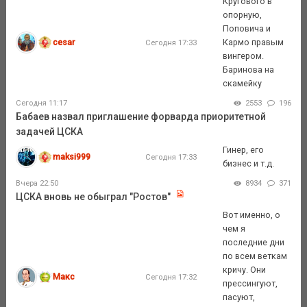
Кругового в
опорную,
Поповича и
cesar
Кармо правым
Сегодня 17:33
вингером.
Баринова на
скамейку
Сегодня 11:17
2553
196
Бабаев назвал приглашение форварда приоритетной
задачей ЦСКА
Гинер, его
maksi999
Сегодня 17:33
бизнес и т.д.
Вчера 22:50
8934
371
ЦСКА вновь не обыграл "Ростов"
Вот именно, о
чем я
последние дни
по всем веткам
кричу. Они
Макс
Сегодня 17:32
прессингуют,
пасуют,