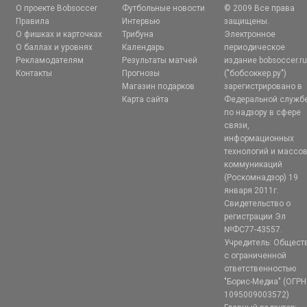
О проекте Bobsoccer
Футбольные новости
© 2009 Все права
Правила
Интервью
защищены.
О фишках и карточках
Трибуна
Электронное
О баллах и уровнях
Календарь
периодическое
Рекламодателям
Результаты матчей
издание bobsoccer.r
Контакты
Прогнозы
("бобсоккер.ру")
Магазин подарков
зарегистрировано в
Карта сайта
Федеральной служб
по надзору в сфере
связи,
информационных
технологий и массо
коммуникаций
(Роскомнадзор) 19
января 2011г.
Свидетельство о
регистрации Эл
№ФС77-43557.
Учредитель: Общест
с ограниченной
ответственностью
"Борис-Медиа" (ОГРН
1095009003572)