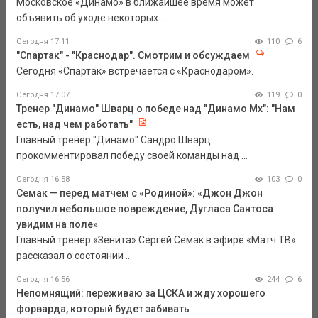
Московское «Динамо» в ближайшее время может
объявить об уходе некоторых ...
Сегодня 17:11
110
6
"Спартак" - "Краснодар". Смотрим и обсуждаем
Сегодня «Спартак» встречается с «Краснодаром».
Сегодня 17:07
119
0
Тренер "Динамо" Шварц о победе над "Динамо Мх": "Нам
есть, над чем работать"
Главный тренер "Динамо" Сандро Шварц
прокомментировал победу своей команды над ...
Сегодня 16:58
103
0
Семак — перед матчем с «Родиной»: «Джон Джон
получил небольшое повреждение, Дугласа Сантоса
увидим на поле»
Главный тренер «Зенита» Сергей Семак в эфире «Матч ТВ»
рассказал о состоянии ...
Сегодня 16:56
244
6
Непомнящий: переживаю за ЦСКА и жду хорошего
форварда, который будет забивать