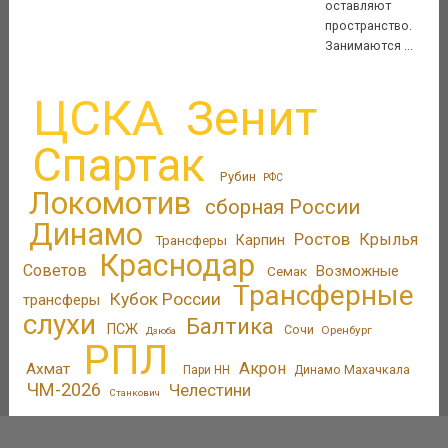
оставляют
пространство.
Занимаются ...
ЦСКА
Зенит
Спартак
Рубин
РФС
Локомотив
сборная России
Динамо
Ростов
Крылья
Трансферы
Карпин
Краснодар
Советов
Возможные
Семак
Трансферные
Кубок России
трансферы
слухи
Балтика
ПСЖ
Сочи
Оренбург
Дзюба
РПЛ
Акрон
Ахмат
Пари НН
Динамо Махачкала
ЧМ-2026
Челестини
Станкович