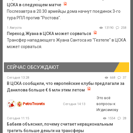
ЦСКА в следующем матче
Послезавтра в 20.30 армейцы дома начнут поединок 3-го
тура РПЛ против "Ростова".
1 Августа
13190
258
Переход Жуана в ЦСКА может сорваться
Трансфер нападающего Жуана Сантоса из "Гезтепе" в ЦСКА
может сорваться.
СЕЙЧАС ОБСУЖДАЮТ
Сегодня 13:28
668
37
В ЦСКА сообщили, что европейские клубы предлагали за
Данилова больше € 6 млн этим летом
Это всё
PetroTvorets
вопросы к
Сегодня 14:13
Игдисамову
Сегодня 11:15
1554
28
Бабаев объяснил, почему считает нерациональным
тратить больше деньги на трансферы