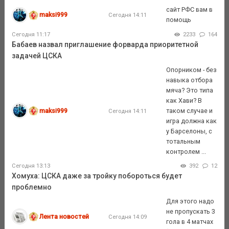
сайт РФС вам в
maksi999
Сегодня 14:11
помощь
Сегодня 11:17
2233
164
Бабаев назвал приглашение форварда приоритетной
задачей ЦСКА
Опорником - без
навыка отбора
мяча? Это типа
как Хави? В
maksi999
таком случае и
Сегодня 14:11
игра должна как
у Барселоны, с
тотальным
контролем ...
Сегодня 13:13
392
12
Хомуха: ЦСКА даже за тройку побороться будет
проблемно
Для этого надо
не пропускать 3
Лента новостей
Сегодня 14:09
гола в 4 матчах