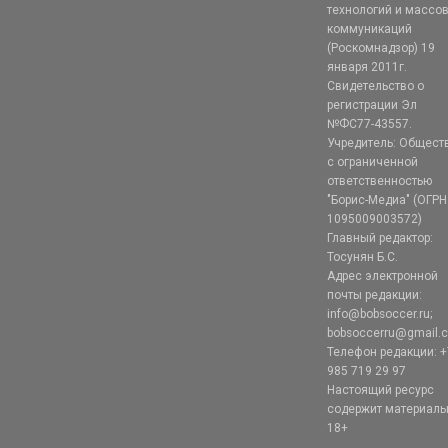
технологий и массо
коммуникаций
(Роскомнадзор) 19
января 2011г.
Свидетельство о
регистрации Эл
№ФС77-43557.
Учредитель: Общест
с ограниченной
ответственностью
"Борис-Медиа" (ОГРН
1095009003572)
Главный редактор:
Тосунян Б.С.
Адрес электронной
почты редакции:
info@bobsoccer.ru;
bobsoccerru@gmail.
Телефон редакции: +
985 719 29 97
Настоящий ресурс
содержит материал
18+