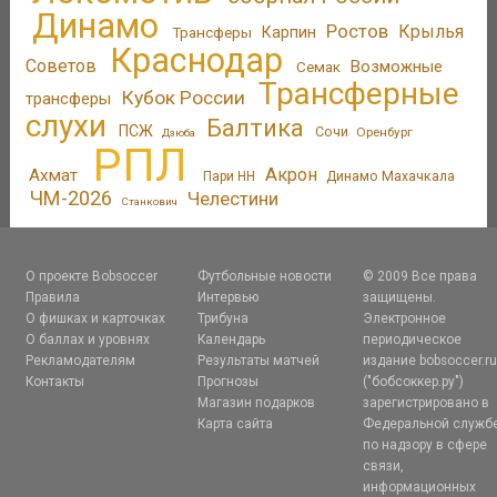
Динамо
Ростов
Крылья
Трансферы
Карпин
Краснодар
Советов
Возможные
Семак
Трансферные
Кубок России
трансферы
слухи
Балтика
ПСЖ
Сочи
Оренбург
Дзюба
РПЛ
Акрон
Ахмат
Пари НН
Динамо Махачкала
ЧМ-2026
Челестини
Станкович
О проекте Bobsoccer
Футбольные новости
© 2009 Все права
Правила
Интервью
защищены.
О фишках и карточках
Трибуна
Электронное
О баллах и уровнях
Календарь
периодическое
Рекламодателям
Результаты матчей
издание bobsoccer.r
Контакты
Прогнозы
("бобсоккер.ру")
Магазин подарков
зарегистрировано в
Карта сайта
Федеральной служб
по надзору в сфере
связи,
информационных