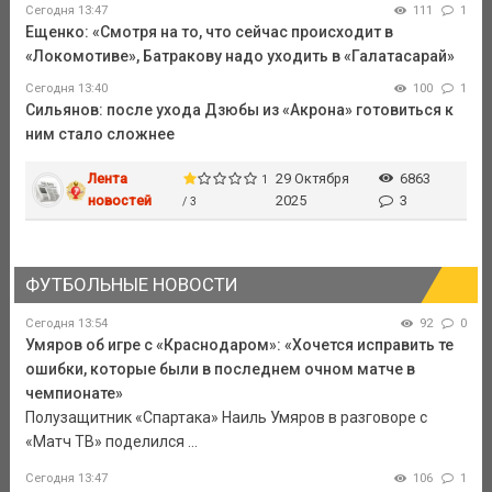
Сегодня 13:47
111
1
Ещенко: «Смотря на то, что сейчас происходит в
«Локомотиве», Батракову надо уходить в «Галатасарай»
Сегодня 13:40
100
1
Сильянов: после ухода Дзюбы из «Акрона» готовиться к
ним стало сложнее
Лента
29 Октября
6863
1
новостей
2025
3
/ 3
ФУТБОЛЬНЫЕ НОВОСТИ
Сегодня 13:54
92
0
Умяров об игре с «Краснодаром»: «Хочется исправить те
ошибки, которые были в последнем очном матче в
чемпионате»
Полузащитник «Спартака» Наиль Умяров в разговоре с
«Матч ТВ» поделился ...
Сегодня 13:47
106
1