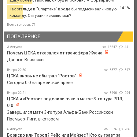
Даку более стабилен, он будет основным форвардом
14.1%
Так Угальде в "Спартаке" вроде бы подыскивали новую
команду. Ситуация изменилась?
Всего голосов: 71
ПОПУЛЯРНОЕ
3 Августа
15647
441
Почему ЦСКА отказался от трансфера Жуана
Данные Bobsoccer.
Вчера 22:50
8377
347
ЦСКА вновь не обыграл "Ростов"
Сегодня 0:0 на армейской арене.
Вчера 22:21
3490
294
ЦСКА и «Ростов» поделили очки в матче 3-го тура РПЛ,
0:0
Завершился матч 3-го тура Альфа-Банк Российской
Премьер-Лиги, в котором ...
6 Августа
9576
286
Бориско или Тороп? Рейс или Мойзес? Кто сыграет за