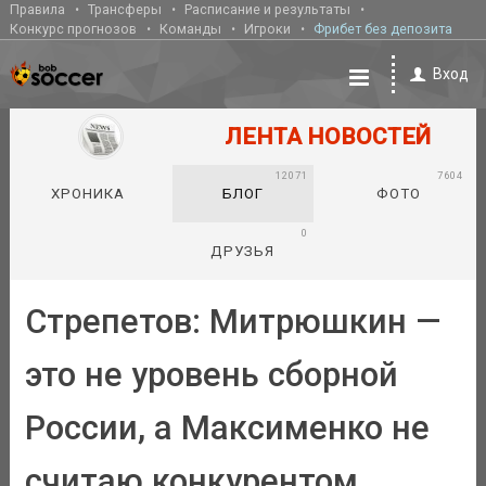
Правила
Трансферы
Расписание и результаты
Конкурс прогнозов
Команды
Игроки
Фрибет без депозита
Вход
ЛЕНТА НОВОСТЕЙ
12071
7604
ХРОНИКА
БЛОГ
ФОТО
0
ДРУЗЬЯ
Стрепетов: Митрюшкин —
это не уровень сборной
России, а Максименко не
считаю конкурентом