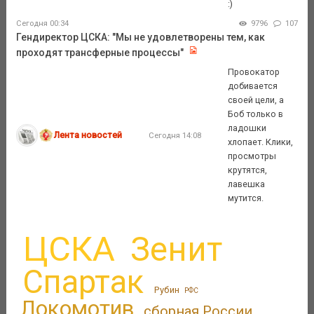
:)
Сегодня 00:34
9796
107
Гендиректор ЦСКА: "Мы не удовлетворены тем, как
проходят трансферные процессы"
Провокатор
добивается
своей цели, а
Боб только в
ладошки
Лента новостей
Сегодня 14:08
хлопает. Клики,
просмотры
крутятся,
лавешка
мутится.
ЦСКА
Зенит
Спартак
Рубин
РФС
Локомотив
сборная России