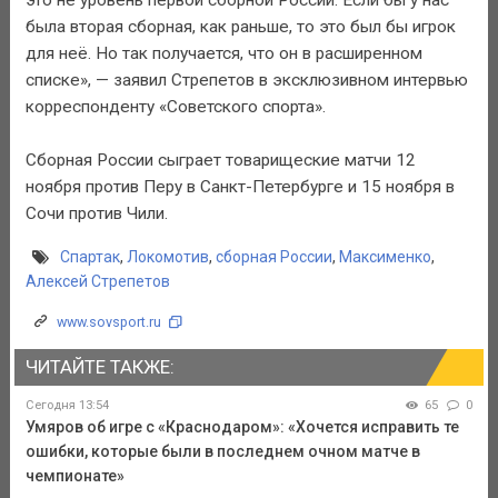
это не уровень первой сборной России. Если бы у нас
была вторая сборная, как раньше, то это был бы игрок
для неё. Но так получается, что он в расширенном
списке», — заявил Стрепетов в эксклюзивном интервью
корреспонденту «Советского спорта».
Сборная России сыграет товарищеские матчи 12
ноября против Перу в Санкт-Петербурге и 15 ноября в
Сочи против Чили.
Спартак
,
Локомотив
,
сборная России
,
Максименко
,
Алексей Стрепетов
www.sovsport.ru
ЧИТАЙТЕ ТАКЖЕ:
Сегодня 13:54
65
0
Умяров об игре с «Краснодаром»: «Хочется исправить те
ошибки, которые были в последнем очном матче в
чемпионате»