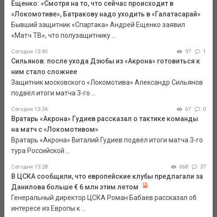
Ещенко: «Смотря на то, что сейчас происходит в
«Локомотиве», Батракову надо уходить в «Галатасарай»
Бывший защитник «Спартака» Андрей Ещенко заявил
«Матч ТВ», что полузащитнику ...
Сегодня 13:40
97
1
Сильянов: после ухода Дзюбы из «Акрона» готовиться к
ним стало сложнее
Защитник московского «Локомотива» Александр Сильянов
подвёл итоги матча 3-го ...
Сегодня 13:34
67
0
Вратарь «Акрона» Гудиев рассказал о тактике команды
на матч с «Локомотивом»
Вратарь «Акрона» Виталий Гудиев подвёл итоги матча 3-го
тура Российской ...
Сегодня 13:28
668
37
В ЦСКА сообщили, что европейские клубы предлагали за
Данилова больше € 6 млн этим летом
Генеральный директор ЦСКА Роман Бабаев рассказал об
интересе из Европы к ...