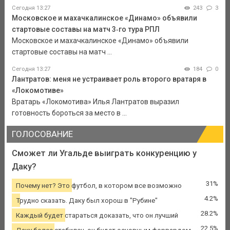
Сегодня 13:27
243
3
Московское и махачкалинское «Динамо» объявили
стартовые составы на матч 3‑го тура РПЛ
Московское и махачкалинское «Динамо» объявили
стартовые составы на матч ...
Сегодня 13:27
184
0
Лантратов: меня не устраивает роль второго вратаря в
«Локомотиве»
Вратарь «Локомотива» Илья Лантратов выразил
готовность бороться за место в ...
ГОЛОСОВАНИЕ
Сможет ли Угальде выиграть конкуренцию у
Даку?
31%
Почему нет? Это футбол, в котором все возможно
4.2%
Трудно сказать. Даку был хорош в "Рубине"
28.2%
Каждый будет стараться доказать, что он лучший
22.5%