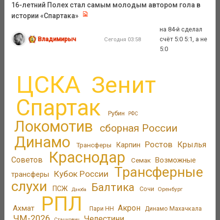
16-летний Полех стал самым молодым автором гола в
истории «Спартака»
на 84-й сделал
Владимирыч
счёт 5:0 5:1, а не
Сегодня 03:58
5:0
ЦСКА
Зенит
Спартак
Рубин
РФС
Локомотив
сборная России
Динамо
Ростов
Крылья
Трансферы
Карпин
Краснодар
Советов
Возможные
Семак
Трансферные
Кубок России
трансферы
слухи
Балтика
ПСЖ
Сочи
Оренбург
Дзюба
РПЛ
Акрон
Ахмат
Пари НН
Динамо Махачкала
ЧМ-2026
Челестини
Станкович