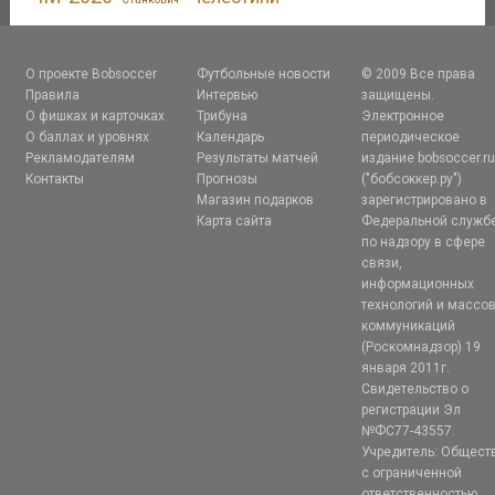
О проекте Bobsoccer
Футбольные новости
© 2009 Все права
Правила
Интервью
защищены.
О фишках и карточках
Трибуна
Электронное
О баллах и уровнях
Календарь
периодическое
Рекламодателям
Результаты матчей
издание bobsoccer.r
Контакты
Прогнозы
("бобсоккер.ру")
Магазин подарков
зарегистрировано в
Карта сайта
Федеральной служб
по надзору в сфере
связи,
информационных
технологий и массо
коммуникаций
(Роскомнадзор) 19
января 2011г.
Свидетельство о
регистрации Эл
№ФС77-43557.
Учредитель: Общест
с ограниченной
ответственностью