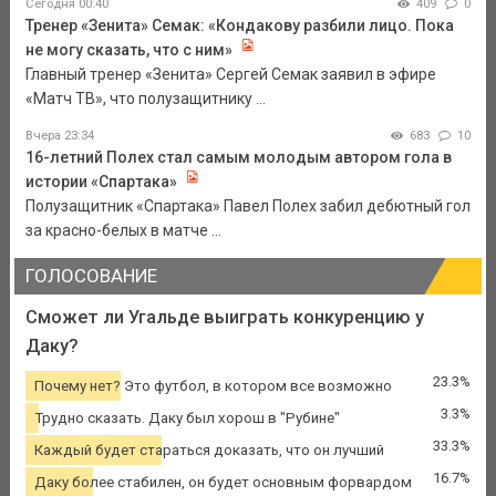
Сегодня 00:40
409
0
Тренер «Зенита» Семак: «Кондакову разбили лицо. Пока
не могу сказать, что с ним»
Главный тренер «Зенита» Сергей Семак заявил в эфире
«Матч ТВ», что полузащитнику ...
Вчера 23:34
683
10
16-летний Полех стал самым молодым автором гола в
истории «Спартака»
Полузащитник «Спартака» Павел Полех забил дебютный гол
за красно-белых в матче ...
ГОЛОСОВАНИЕ
Сможет ли Угальде выиграть конкуренцию у
Даку?
23.3%
Почему нет? Это футбол, в котором все возможно
3.3%
Трудно сказать. Даку был хорош в "Рубине"
33.3%
Каждый будет стараться доказать, что он лучший
16.7%
Даку более стабилен, он будет основным форвардом