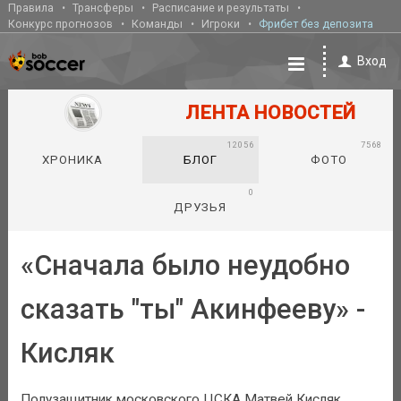
Правила
Трансферы
Расписание и результаты
Конкурс прогнозов
Команды
Игроки
Фрибет без депозита
Вход
ЛЕНТА НОВОСТЕЙ
12056
7568
ХРОНИКА
БЛОГ
ФОТО
0
ДРУЗЬЯ
«Сначала было неудобно
сказать "ты" Акинфееву» -
Кисляк
Полузащитник московского ЦСКА Матвей Кисляк