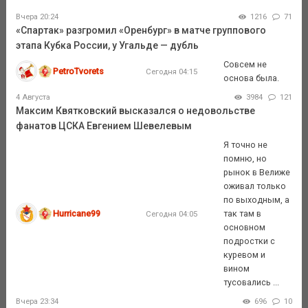
Вчера 20:24
1216
71
«Спартак» разгромил «Оренбург» в матче группового
этапа Кубка России, у Угальде — дубль
Совсем не
PetroTvorets
Сегодня 04:15
основа была.
4 Августа
3984
121
Максим Квятковский высказался о недовольстве
фанатов ЦСКА Евгением Шевелевым
Я точно не
помню, но
рынок в Велиже
оживал только
по выходным, а
Hurricane99
так там в
Сегодня 04:05
основном
подростки с
куревом и
вином
тусовались ...
Вчера 23:34
696
10