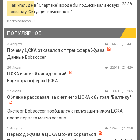
23.3%
Так Угальде в "Спартаке" вроде бы подыскивали новую
команду. Ситуация изменилась?
Всего голосов: 30
ПОПУЛЯРНОЕ
3 Августа
14406
441
Почему ЦСКА отказался от трансфера Жуана
Данные Bobsoccer.
29 Июля
22918
429
ЦСКА и новый нападающий
Еще о трансферах ЦСКА.
27 Июля
13071
265
Обляков рассказал, за счет чего ЦСКА обыграл "Балтику"
Эксперт Bobsoccer пообщался с полузащитником ЦСКА
после первого матча сезона.
1 Августа
12470
258
Переход Жуана в ЦСКА может сорваться