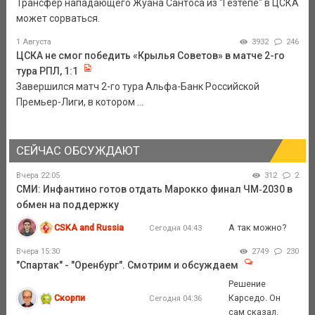
Трансфер нападающего Жуана Сантоса из "Гезтепе" в ЦСКА
может сорваться.
1 Августа
3932
246
ЦСКА не смог победить «Крылья Советов» в матче 2-го
тура РПЛ, 1:1
Завершился матч 2-го тура Альфа-Банк Российской
Премьер-Лиги, в котором ...
СЕЙЧАС ОБСУЖДАЮТ
Вчера 22:05
312
2
СМИ: Инфантино готов отдать Марокко финал ЧМ‑2030 в
обмен на поддержку
CSKA and Russia
А так можно?
Сегодня 04:43
Вчера 15:30
2749
230
"Спартак" - "Оренбург". Смотрим и обсуждаем
Решение
Скорпи
Карседо. Он
Сегодня 04:36
сам сказал.