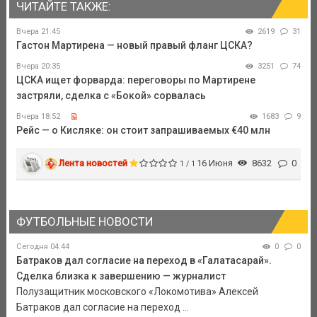
ЧИТАЙТЕ ТАКЖЕ:
Вчера 21:45
2619
31
Гастон Мартирена — новый правый фланг ЦСКА?
Вчера 20:35
3251
74
ЦСКА ищет форварда: переговоры по Мартирене
застряли, сделка с «Бокой» сорвалась
Вчера 18:52
1683
9
Рейс — о Кисляке: он стоит запрашиваемых €40 млн
Лента новостей
16 Июня
8632
0
1 / 1
ФУТБОЛЬНЫЕ НОВОСТИ
Сегодня 04:44
0
0
Батраков дал согласие на переход в «Галатасарай».
Сделка близка к завершению — журналист
Полузащитник московского «Локомотива» Алексей
Батраков дал согласие на переход ...