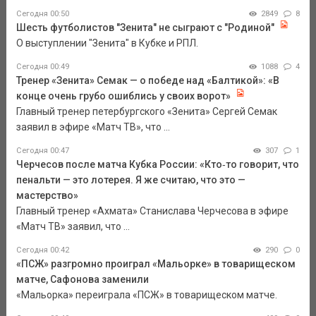
Сегодня 00:50
2849
8
Шесть футболистов "Зенита" не сыграют с "Родиной"
О выступлении "Зенита" в Кубке и РПЛ.
Сегодня 00:49
1088
4
Тренер «Зенита» Семак — о победе над «Балтикой»: «В
конце очень грубо ошиблись у своих ворот»
Главный тренер петербургского «Зенита» Сергей Семак
заявил в эфире «Матч ТВ», что ...
Сегодня 00:47
307
1
Черчесов после матча Кубка России: «Кто‑то говорит, что
пенальти — это лотерея. Я же считаю, что это —
мастерство»
Главный тренер «Ахмата» Станислава Черчесова в эфире
«Матч ТВ» заявил, что ...
Сегодня 00:42
290
0
«ПСЖ» разгромно проиграл «Мальорке» в товарищеском
матче, Сафонова заменили
«Мальорка» переиграла «ПСЖ» в товарищеском матче.