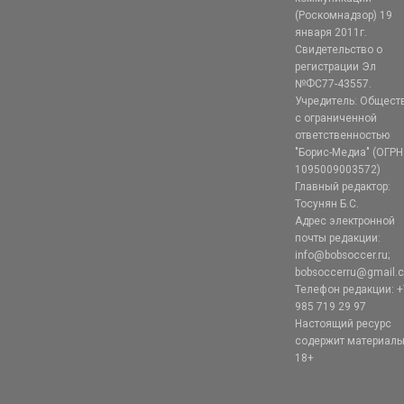
(Роскомнадзор) 19
января 2011г.
Свидетельство о
регистрации Эл
№ФС77-43557.
Учредитель: Общест
с ограниченной
ответственностью
"Борис-Медиа" (ОГРН
1095009003572)
Главный редактор:
Тосунян Б.С.
Адрес электронной
почты редакции:
info@bobsoccer.ru;
bobsoccerru@gmail.
Телефон редакции: +
985 719 29 97
Настоящий ресурс
содержит материал
18+