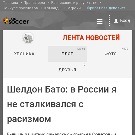
Правила
Трансферы
Расписание и результаты
Конкурс прогнозов
Команды
Игроки
Фрибет без депозита
Вход
ЛЕНТА НОВОСТЕЙ
12061
7602
ХРОНИКА
БЛОГ
ФОТО
0
ДРУЗЬЯ
Шелдон Бато: в России я
не сталкивался с
расизмом
Бывший защитник самарских «Крыльев Советов» и