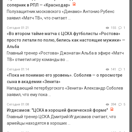
соперник в РПЛ — «Краснодар»
Полузащитник московского «Динамо» Антонио Рубенс
заявил «Матч ТВ», что считает ...
Сегодня 01:21
155
1
«Во втором тайме матча с ЦСКА футболисты «Ростова»
просто летали по полю, бились как настоящие мужики» —
Альба
Главный тренер «Ростова» Джонатан Альба в эфире «Матч
ТВ» отметил игру команды во ...
Сегодня 01:14
141
1
«Пока не понимаю его уровень». Соболев — о просмотре
сына в академии «Зенита»
Нападающий петербургского «Зенита» Александр Соболев
заявил, что ему пока ...
Сегодня 01:08
394
5
Игдисамов: "ЦСКА в хорошей физической форме"
Главный тренер ЦСКА Дмитрий Игдисамов считает, что
армейцы находятся в хороших ...