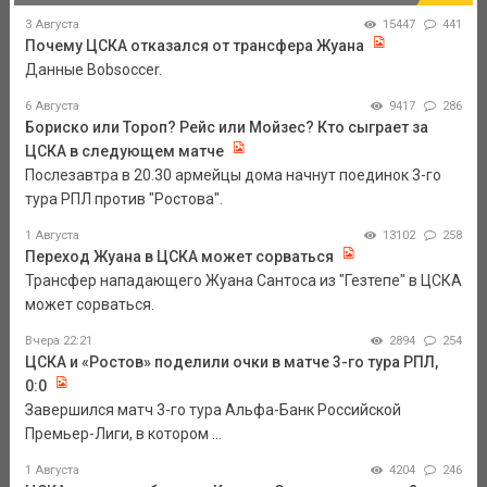
3 Августа
15447
441
Почему ЦСКА отказался от трансфера Жуана
Данные Bobsoccer.
6 Августа
9417
286
Бориско или Тороп? Рейс или Мойзес? Кто сыграет за
ЦСКА в следующем матче
Послезавтра в 20.30 армейцы дома начнут поединок 3-го
тура РПЛ против "Ростова".
1 Августа
13102
258
Переход Жуана в ЦСКА может сорваться
Трансфер нападающего Жуана Сантоса из "Гезтепе" в ЦСКА
может сорваться.
Вчера 22:21
2894
254
ЦСКА и «Ростов» поделили очки в матче 3-го тура РПЛ,
0:0
Завершился матч 3-го тура Альфа-Банк Российской
Премьер-Лиги, в котором ...
1 Августа
4204
246