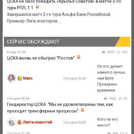
ЦСКА не смог победить «Крылья Советов» в матче 2-го
тура РПЛ, 1:1
Завершился матч 2-го тура Альфа-Банк Российской
Премьер-Лиги, в котором ...
СЕЙЧАС ОБСУЖДАЮТ
Вчера 22:50
3379
210
ЦСКА вновь не обыграл "Ростов"
Он это делает
намного лучше,
Макс
чем Витя.
Сегодня 02:43
Проверено
временем
Сегодня 00:34
1023
25
Гендиректор ЦСКА: "Мы не удовлетворены тем, как
проходят трансферные процессы"
Кого на его
Лента новостей
Сегодня 02:43
место?
Сегодня 01:39
364
0