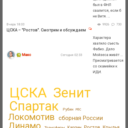
был в ФНЛ
свалится, если б
не Витя. ...
Вчера 18:03
9926
730
ЦСКА – "Ростов". Смотрим и обсуждаем
Характера
хватило съесть
Фабио. Дело
Макс
Мойзеса живёт ...
Сегодня 02:33
Присматривается
со скамейки к
ИДИ.
ЦСКА
Зенит
Спартак
Рубин
РФС
Локомотив
сборная России
Динамо
Ростов
Крылья
Трансферы
Карпин