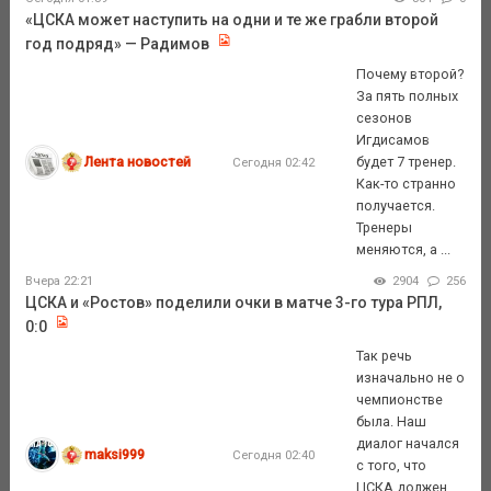
«ЦСКА может наступить на одни и те же грабли второй
год подряд» — Радимов
Почему второй?
За пять полных
сезонов
Игдисамов
Лента новостей
будет 7 тренер.
Сегодня 02:42
Как-то странно
получается.
Тренеры
меняются, а ...
Вчера 22:21
2904
256
ЦСКА и «Ростов» поделили очки в матче 3-го тура РПЛ,
0:0
Так речь
изначально не о
чемпионстве
была. Наш
диалог начался
maksi999
Сегодня 02:40
с того, что
ЦСКА должен