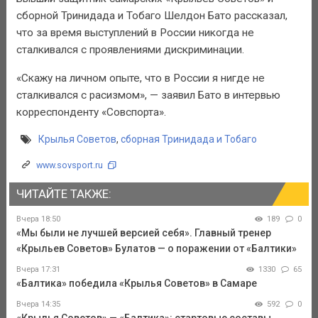
сборной Тринидада и Тобаго Шелдон Бато рассказал,
что за время выступлений в России никогда не
сталкивался с проявлениями дискриминации.
«Скажу на личном опыте, что в России я нигде не
сталкивался с расизмом», — заявил Бато в интервью
корреспонденту «Совспорта».
Крылья Советов
,
сборная Тринидада и Тобаго
www.sovsport.ru
ЧИТАЙТЕ ТАКЖЕ:
Вчера 18:50
189
0
«Мы были не лучшей версией себя». Главный тренер
«Крыльев Советов» Булатов — о поражении от «Балтики»
Вчера 17:31
1330
65
«Балтика» победила «Крылья Советов» в Самаре
Вчера 14:35
592
0
«Крылья Советов» — «Балтика»: стартовые составы