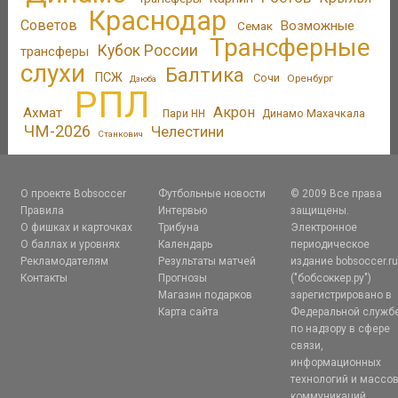
Краснодар
Советов
Возможные
Семак
Трансферные
Кубок России
трансферы
слухи
Балтика
ПСЖ
Сочи
Оренбург
Дзюба
РПЛ
Акрон
Ахмат
Пари НН
Динамо Махачкала
ЧМ-2026
Челестини
Станкович
О проекте Bobsoccer
Футбольные новости
© 2009 Все права
Правила
Интервью
защищены.
О фишках и карточках
Трибуна
Электронное
О баллах и уровнях
Календарь
периодическое
Рекламодателям
Результаты матчей
издание bobsoccer.r
Контакты
Прогнозы
("бобсоккер.ру")
Магазин подарков
зарегистрировано в
Карта сайта
Федеральной служб
по надзору в сфере
связи,
информационных
технологий и массо
коммуникаций