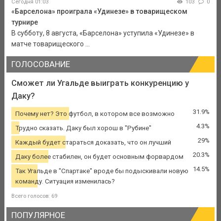
Сегодня 01:03
103
0
«Барселона» проиграла «Удинезе» в товарищеском
турнире
В субботу, 8 августа, «Барселона» уступила «Удинезе» в
матче товарищеского ...
ГОЛОСОВАНИЕ
Сможет ли Угальде выиграть конкуренцию у
Даку?
31.9%
Почему нет? Это футбол, в котором все возможно
4.3%
Трудно сказать. Даку был хорош в "Рубине"
29%
Каждый будет стараться доказать, что он лучший
20.3%
Даку более стабилен, он будет основным форвардом
14.5%
Так Угальде в "Спартаке" вроде бы подыскивали новую
команду. Ситуация изменилась?
Всего голосов: 69
ПОПУЛЯРНОЕ