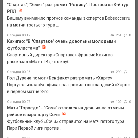
"Спартак", "Зенит" разгромит "Родину". Прогноз на 3-й тур
РПЛ
Вашему вниманию прогноз команды экспертов Bobsoccer.ru
на матчи третьего тура ...
Сегодня 00:12
251
8
Кахигао: "В "Спартаке" очень довольны молодыми
футболистами"
Спортивный директор «Спартака» Франсис Кахигао
рассказал «Матч ТВ», что клуб ...
Сегодня 00:08
299
1
Гол Дурана помог «Бенфике» разгромить «Хартс»
Португальская «Бенфика» разгромила шотландский «Хартс»
в первом матче 3-го ...
Сегодня 00:07
109
0
Матч "Торпедо" - "Сочи" отложен на день из-за отмены
рейсов в аэропорту Сочи
Футбольный клуб «Сочи» отправится на матч пятого тура
Пари Первой лиги против ...