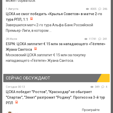
может сорваться.
1 Августа
4005
246
ЦСКА не смог победить «Крылья Советов» в матче 2-го
тура РПЛ, 1:1
Завершился матч 2-го тура Альфа-Банк Российской
Премьер-Лиги, в котором ...
28 Июля
11741
241
ESPN: ЦСКА заплатит € 15 млн за нападающего «Гёзтепе»
Жуана Сантоса
Московский ЦСКА заплатит € 15 млн за покупку
нападающего «Гёзтепе» Жуана Сантоса.
СЕЙЧАС ОБСУЖДАЮТ
Сегодня 00:13
349
4
ЦСКА победит "Ростов", "Краснодар" не обыграет
"Спартак", "Зенит" разгромит "Родину". Прогноз на 3-й тур
РПЛ
Проиграйте