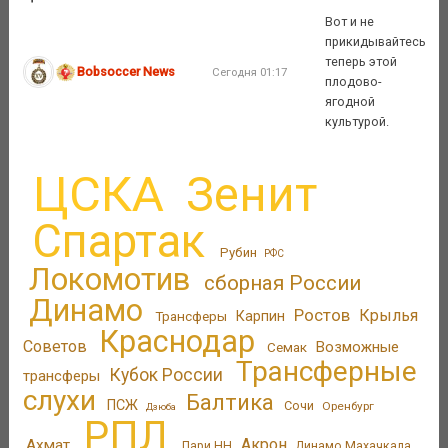
Вот и не
прикидывайтесь
теперь этой
Bobsoccer News
Сегодня 01:17
плодово-
ягодной
культурой.
ЦСКА
Зенит
Спартак
Рубин
РФС
Локомотив
сборная России
Динамо
Ростов
Крылья
Трансферы
Карпин
Краснодар
Советов
Возможные
Семак
Трансферные
Кубок России
трансферы
слухи
Балтика
ПСЖ
Сочи
Оренбург
Дзюба
РПЛ
Акрон
Ахмат
Пари НН
Динамо Махачкала