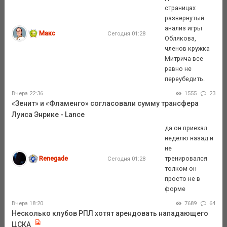
страницах
развернутый
анализ игры
Макс
Сегодня 01:28
Облякова,
членов кружка
Митрича все
равно не
переубедить.
Вчера 22:36
1555
23
«Зенит» и «Фламенго» согласовали сумму трансфера
Луиса Энрике - Lance
да он приехал
неделю назад и
не
Renegade
тренировался
Сегодня 01:28
толком он
просто не в
форме
Вчера 18:20
7689
64
Несколько клубов РПЛ хотят арендовать нападающего
ЦСКА