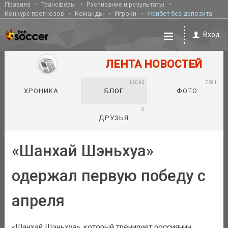
Правила
Трансферы
Расписание и результаты
Конкурс прогнозов
Команды
Игроки
Фрибет без депозита
Вход
ЛЕНТА НОВОСТЕЙ
12063
7581
ХРОНИКА
БЛОГ
ФОТО
0
ДРУЗЬЯ
«Шанхай Шэньхуа»
одержал первую победу с
апреля
«Шанхай Шэньхуа», который тренирует россиянин