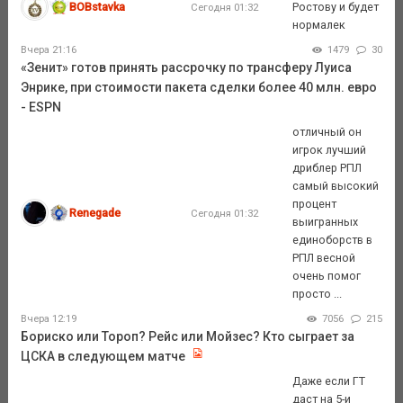
BOBstavka
Ростову и будет
Сегодня 01:32
нормалек
Вчера 21:16
1479
30
«Зенит» готов принять рассрочку по трансферу Луиса
Энрике, при стоимости пакета сделки более 40 млн. евро
- ESPN
отличный он
игрок лучший
дриблер РПЛ
самый высокий
процент
Renegade
Сегодня 01:32
выигранных
единоборств в
РПЛ весной
очень помог
просто ...
Вчера 12:19
7056
215
Бориско или Тороп? Рейс или Мойзес? Кто сыграет за
ЦСКА в следующем матче
Даже если ГТ
даст на 5-и