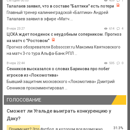
Сегодня 00:03
459
1
Талалаев заявил, что в составе "Балтики" есть потери
Главный тренер калининградской «Балтики» Андрей
Талалаев заявил в эфире «Матч ...
Вчера 23:27
614
4
ЦСКА ждет поединок с неудобным соперником. Прогноз
на матч с "Ростовом"
Прогноз обозревателя Bobsoccer.ru Максима Квятковского
на матч 3-го тура Альфа-Банк РПЛ ...
Вчера 22:44
505
0
Сенников высказался о словах Баринова про побег
игроков из «Локомотива»
Бывший защитник московского «Локомотива» Дмитрий
Сенников прокомментировал ...
ГОЛОСОВАНИЕ
Сможет ли Угальде выиграть конкуренцию у
Даку?
31.3%
Почему нет? Это футбол, в котором все возможно