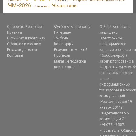
ЧМ-2026
Челестини
Станкович
О проекте Bobsoccer
Футбольные новости
© 2009 Все права
Правила
Интервью
защищены.
О фишках и карточках
Трибуна
Электронное
О баллах и уровнях
Календарь
периодическое
Рекламодателям
Результаты матчей
издание bobsoccer.r
Контакты
Прогнозы
("бобсоккер.ру")
Магазин подарков
зарегистрировано в
Карта сайта
Федеральной служб
по надзору в сфере
связи,
информационных
технологий и массо
коммуникаций
(Роскомнадзор) 19
января 2011г.
Свидетельство о
регистрации Эл
№ФС77-43557.
Учредитель: Общест