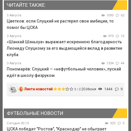
ЧИТАЙТЕ ТАКЖЕ:
5 Августа
1093
62
Цветков: если Слуцкий не растерял свои амбиции, то
помог бы ЦСКА
3 Августа
979
10
«Шанхай Шэньхуа» выражает искреннюю благодарность
Леониду Слуцкому за его выдающийся вклад в развитие
клуба
3 Августа
1334
44
Пономарёв: Слуцкий — «нефутбольный человек», пускай
идёт в школу физруком
Лента новостей
20 Июня
1444
9
3 / 2
ФУТБОЛЬНЫЕ НОВОСТИ
Сегодня 00:13
329
3
ЦСКА победит "Ростов", "Краснодар" не обыграет