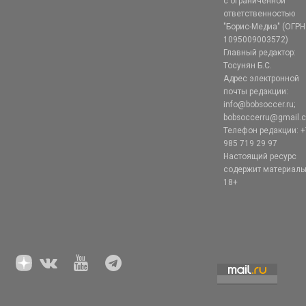
с ограниченной
ответственностью
"Борис-Медиа" (ОГРН
1095009003572)
Главный редактор:
Тосунян Б.С.
Адрес электронной
почты редакции:
info@bobsoccer.ru;
bobsoccerru@gmail.
Телефон редакции: +
985 719 29 97
Настоящий ресурс
содержит материал
18+