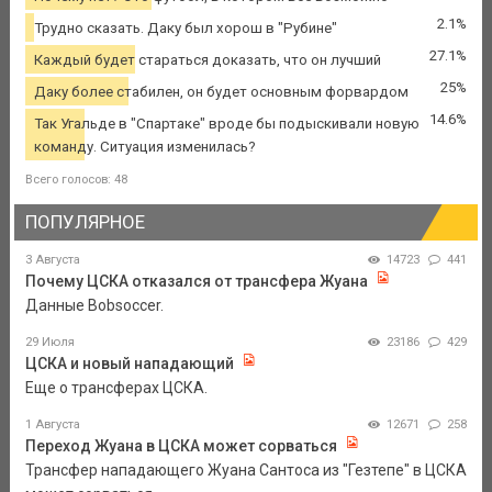
2.1%
Трудно сказать. Даку был хорош в "Рубине"
27.1%
Каждый будет стараться доказать, что он лучший
25%
Даку более стабилен, он будет основным форвардом
14.6%
Так Угальде в "Спартаке" вроде бы подыскивали новую
команду. Ситуация изменилась?
Всего голосов: 48
ПОПУЛЯРНОЕ
3 Августа
14723
441
Почему ЦСКА отказался от трансфера Жуана
Данные Bobsoccer.
29 Июля
23186
429
ЦСКА и новый нападающий
Еще о трансферах ЦСКА.
1 Августа
12671
258
Переход Жуана в ЦСКА может сорваться
Трансфер нападающего Жуана Сантоса из "Гезтепе" в ЦСКА