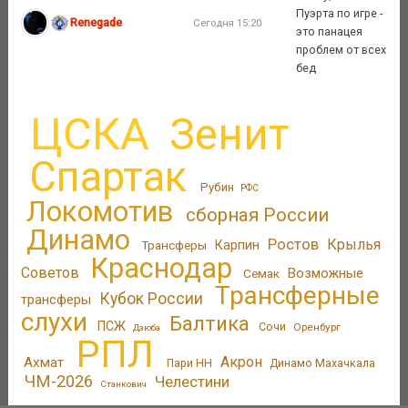
Пуэрта по игре -
Renegade
Сегодня 15:20
это панацея
проблем от всех
бед
ЦСКА
Зенит
Спартак
Рубин
РФС
Локомотив
сборная России
Динамо
Ростов
Крылья
Трансферы
Карпин
Краснодар
Советов
Возможные
Семак
Трансферные
Кубок России
трансферы
слухи
Балтика
ПСЖ
Сочи
Оренбург
Дзюба
РПЛ
Акрон
Ахмат
Пари НН
Динамо Махачкала
ЧМ-2026
Челестини
Станкович