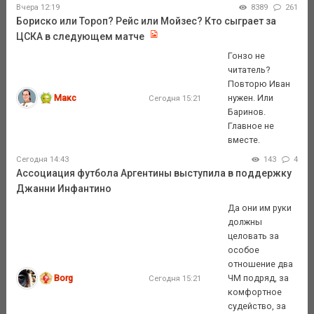
Вчера 12:19
8389
261
Бориско или Тороп? Рейс или Мойзес? Кто сыграет за
ЦСКА в следующем матче
Гонзо не
читатель?
Повторю Иван
Макс
нужен. Или
Сегодня 15:21
Баринов.
Главное не
вместе.
Сегодня 14:43
143
4
Ассоциация футбола Аргентины выступила в поддержку
Джанни Инфантино
Да они им руки
должны
целовать за
особое
отношение два
Borg
ЧМ подряд, за
Сегодня 15:21
комфортное
судейство, за