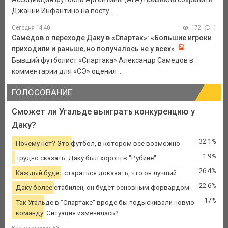
Джанни Инфантино на посту ...
Сегодня 14:40
172
1
Самедов о переходе Даку в «Спартак»: «Большие игроки
приходили и раньше, но получалось не у всех»
Бывший футболист «Спартака» Александр Самедов в
комментарии для «СЭ» оценил ...
ГОЛОСОВАНИЕ
Сможет ли Угальде выиграть конкуренцию у
Даку?
32.1%
Почему нет? Это футбол, в котором все возможно
1.9%
Трудно сказать. Даку был хорош в "Рубине"
26.4%
Каждый будет стараться доказать, что он лучший
22.6%
Даку более стабилен, он будет основным форвардом
17%
Так Угальде в "Спартаке" вроде бы подыскивали новую
команду. Ситуация изменилась?