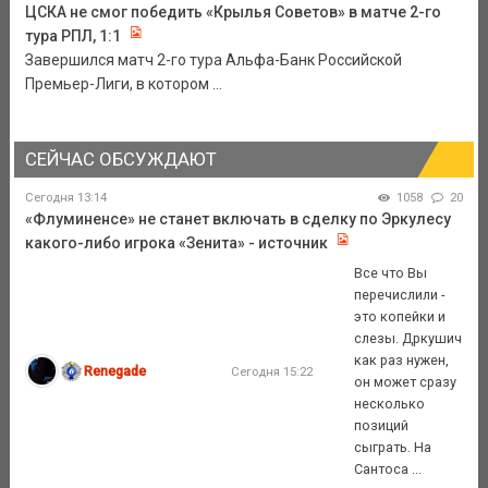
ЦСКА не смог победить «Крылья Советов» в матче 2-го
тура РПЛ, 1:1
Завершился матч 2-го тура Альфа-Банк Российской
Премьер-Лиги, в котором ...
СЕЙЧАС ОБСУЖДАЮТ
Сегодня 13:14
1058
20
«Флуминенсе» не станет включать в сделку по Эркулесу
какого-либо игрока «Зенита» - источник
Все что Вы
перечислили -
это копейки и
слезы. Дркушич
как раз нужен,
Renegade
Сегодня 15:22
он может сразу
несколько
позиций
сыграть. На
Сантоса ...