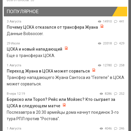
Всего голосов: 53
ПОПУЛЯРНОЕ
3 Августа
14910
441
Почему ЦСКА отказался от трансфера Жуана
Данные Bobsoccer.
29 Июля
23318
429
ЦСКА и новый нападающий
Еще о трансферах ЦСКА.
1 Августа
12780
258
Переход Жуана в ЦСКА может сорваться
Трансфер нападающего Жуана Сантоса из "Гезтепе" в ЦСКА
может сорваться.
Вчера 12:19
8286
252
Бориско или Тороп? Рейс или Мойзес? Кто сыграет за
ЦСКА в следующем матче
Послезавтра в 20.30 армейцы дома начнут поединок 3-го
тура РПЛ против "Ростова".
1 Августа
4046
246