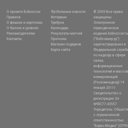
О проекте Bobsoccer
Футбольные новости
© 2009 Все права
Правила
Интервью
защищены.
О фишках и карточках
Трибуна
Электронное
О баллах и уровнях
Календарь
периодическое
Рекламодателям
Результаты матчей
издание bobsoccer.r
Контакты
Прогнозы
("бобсоккер.ру")
Магазин подарков
зарегистрировано в
Карта сайта
Федеральной служб
по надзору в сфере
связи,
информационных
технологий и массо
коммуникаций
(Роскомнадзор) 19
января 2011г.
Свидетельство о
регистрации Эл
№ФС77-43557.
Учредитель: Общест
с ограниченной
ответственностью
"Борис-Медиа" (ОГРН