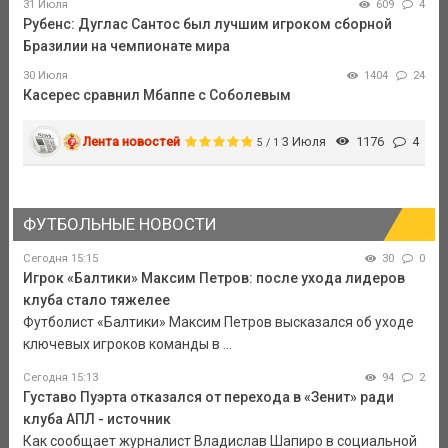
31 Июля
609
4
Рубенс: Дуглас Сантос был лучшим игроком сборной
Бразилии на чемпионате мира
30 Июля
1404
24
Касерес сравнил Мбаппе с Соболевым
Лента новостей
3 Июля
1176
4
5 / 1
ФУТБОЛЬНЫЕ НОВОСТИ
Сегодня 15:15
30
0
Игрок «Балтики» Максим Петров: после ухода лидеров
клуба стало тяжелее
Футболист «Балтики» Максим Петров высказался об уходе
ключевых игроков команды в ...
Сегодня 15:13
94
2
Густаво Пуэрта отказался от перехода в «Зенит» ради
клуба АПЛ - источник
Как сообщает журналист Владислав Шапиро в социальной