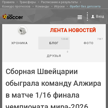
Правила
Трансферы
Расписание и результаты
Конкурс прогнозов
Команды
Игроки
Фрибет без депозита
Вход
ЛЕНТА НОВОСТЕЙ
12040
7587
ХРОНИКА
БЛОГ
ФОТО
0
ДРУЗЬЯ
Сборная Швейцарии
обыграла команду Алжира
в матче 1/16 финала
чемпионата мира‑2026