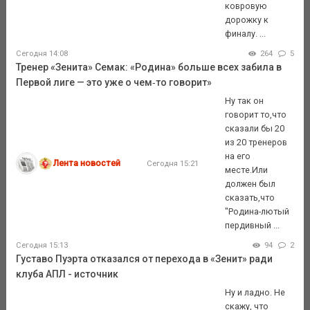
ковровую
дорожку к
финалу. ...
Сегодня 14:08
264
5
Тренер «Зенита» Семак: «Родина» больше всех забила в
Первой лиге — это уже о чем‑то говорит»
Ну так он
говорит то,что
сказали бы 20
из 20 тренеров
на его
Лента новостей
Сегодня 15:21
месте.Или
должен был
сказать,что
"Родина-лютый
пердивный ...
Сегодня 15:13
94
2
Густаво Пуэрта отказался от перехода в «Зенит» ради
клуба АПЛ - источник
Ну и ладно. Не
скажу, что