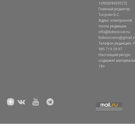
1095009003572)
Главный редактор:
Тосунян Б.С.
Адрес электронной
почты редакции:
info@bobsoccer.ru;
bobsoccerru@gmail.
Телефон редакции: +
985 719 29 97
Настоящий ресурс
содержит материал
18+