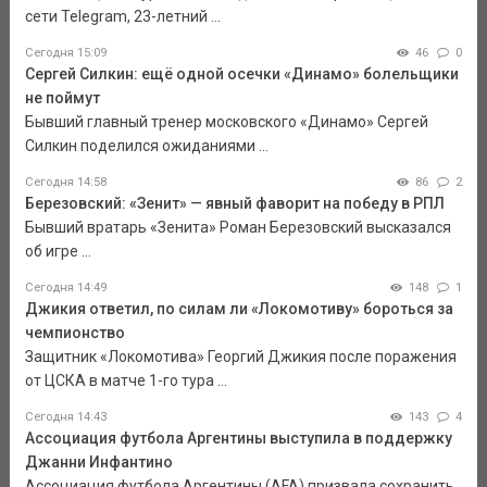
сети Telegram, 23-летний ...
Сегодня 15:09
46
0
Сергей Силкин: ещё одной осечки «Динамо» болельщики
не поймут
Бывший главный тренер московского «Динамо» Сергей
Силкин поделился ожиданиями ...
Сегодня 14:58
86
2
Березовский: «Зенит» — явный фаворит на победу в РПЛ
Бывший вратарь «Зенита» Роман Березовский высказался
об игре ...
Сегодня 14:49
148
1
Джикия ответил, по силам ли «Локомотиву» бороться за
чемпионство
Защитник «Локомотива» Георгий Джикия после поражения
от ЦСКА в матче 1-го тура ...
Сегодня 14:43
143
4
Ассоциация футбола Аргентины выступила в поддержку
Джанни Инфантино
Ассоциация футбола Аргентины (AFA) призвала сохранить