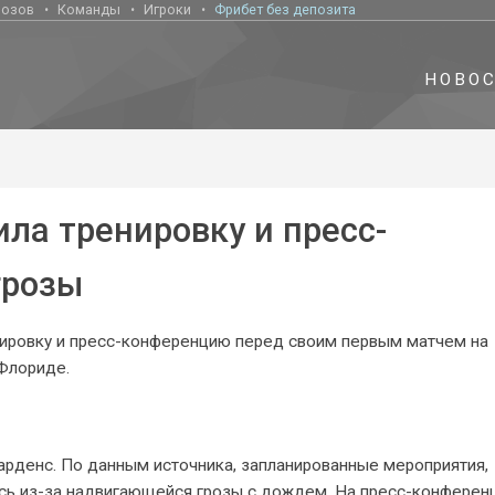
нозов
Команды
Игроки
Фрибет без депозита
НОВО
ла тренировку и пресс-
грозы
нировку и пресс-конференцию перед своим первым матчем на
 Флориде.
арденс. По данным источника, запланированные мероприятия,
сь из-за надвигающейся грозы с дождем. На пресс-конферен