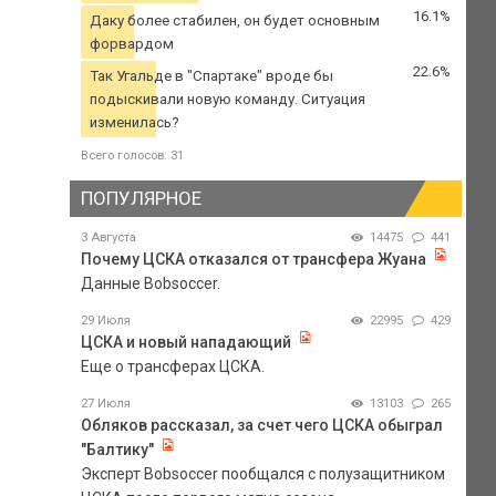
16.1%
Даку более стабилен, он будет основным
форвардом
22.6%
Так Угальде в "Спартаке" вроде бы
подыскивали новую команду. Ситуация
изменилась?
Всего голосов: 31
ПОПУЛЯРНОЕ
3 Августа
14475
441
Почему ЦСКА отказался от трансфера Жуана
Данные Bobsoccer.
29 Июля
22995
429
ЦСКА и новый нападающий
Еще о трансферах ЦСКА.
27 Июля
13103
265
Обляков рассказал, за счет чего ЦСКА обыграл
"Балтику"
Эксперт Bobsoccer пообщался с полузащитником