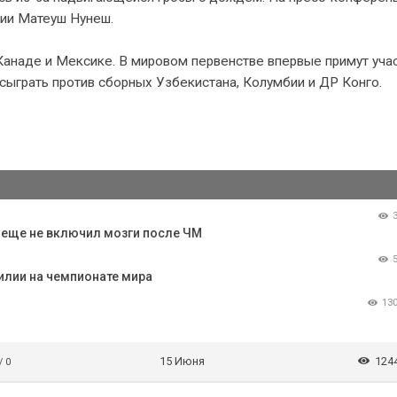
лии Матеуш Нунеш.
Канаде и Мексике. В мировом первенстве впервые примут уча
 сыграть против сборных Узбекистана, Колумбии и ДР Конго.
о еще не включил мозги после ЧМ
илии на чемпионате мира
13
15 Июня
124
/ 0