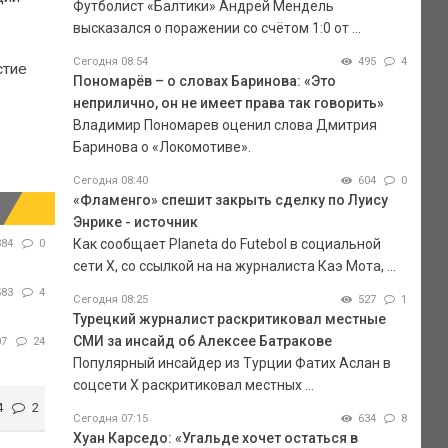
Футболист «Балтики» Андрей Мендель
высказался о поражении со счётом 1:0 от ...
Сегодня 08:54
495
4
стие
Пономарёв – о словах Баринова: «Это
неприлично, он не имеет права так говорить»
Владимир Пономарев оценил слова Дмитрия
Баринова о «Локомотиве».
Сегодня 08:40
604
0
«Фламенго» спешит закрыть сделку по Луису
Энрике - источник
Как сообщает Planeta do Futebol в социальной
384
0
сети Х, со ссылкой на на журналиста Каэ Мота, ...
583
4
Сегодня 08:25
527
1
Турецкий журналист раскритиковал местные
СМИ за инсайд об Алексее Батракове
07
24
Популярный инсайдер из Турции Фатих Аслан в
соцсети X раскритиковал местных ...
4
2
Сегодня 07:15
634
8
Хуан Карседо: «Угальде хочет остаться в