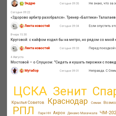
Эндрю
Не знаю, что за 
Сегодня 09:35
Сегодня 09:22
«Здорово арбитр разобрался». Тренер «Балтики» Талалаев 
Лента новостей
Если опустить эт
Сегодня 09:34
Вчера 15:30
Круговой: с кайфом ездил бы на метро, но рядом со мной 
Лента новостей
Перед поездкой в
Сегодня 09:33
4 Августа
Мостовой — о Слуцком: "Сидеть и кушать пирожки с пов
Мутабор
Неправда. С Олимп
Сегодня 09:31
ЦСКА
Зенит
Спа
Краснодар
Крылья Советов
Возмо
Семак
РПЛ
ЧМ-20
Акрон
Пари НН
Динамо Махачкала