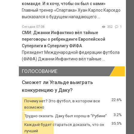
команде. И я хочу, чтобы он был с нами»
Главный тренер «Спартака» Хуан Карлос Карседо
высказался о будущем нападающего ...
Сегодня 07:08
352
1
СМИ: Джанни Инфантино вёл тайные
переговоры о ребрендинге Европейской
Суперлиги в Суперлигу ФИФА
Президент Международной федерации футбола
(ФИФА) Джанни Инфантино вёл тайные ...
ГОЛОСОВАНИЕ
Сможет ли Угальде выиграть
конкуренцию у Даку?
22.6%
Почему нет? Это футбол, в котором все
возможно
3.2%
Трудно сказать. Даку был хорош в "Рубине"
35.5%
Каждый будет стараться доказать, что он
лучший