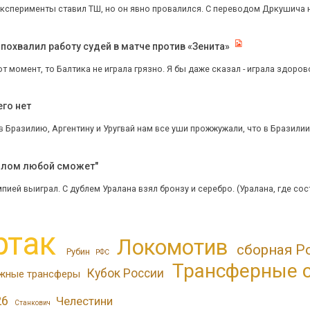
эксперименты ставил ТШ, но он явно провалился. С переводом Дркушича на
похвалил работу судей в матче против «Зенита»
от момент, то Балтика не играла грязно. Я бы даже сказал - играла здоров
его нет
 Бразилию, Аргентину и Уругвай нам все уши прожжужали, что в Бразилии 
идлом любой сможет"
ией выиграл. С дублем Уралана взял бронзу и серебро. (Уралана, где соста
ртак
Локомотив
сборная Р
Рубин
РФС
Трансферные 
Кубок России
жные трансферы
26
Челестини
Станкович