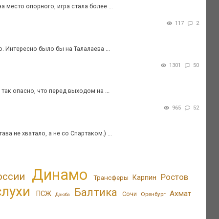
 место опорного, игра стала более ...
117
2
о. Интересно было бы на Талалаева ...
1301
50
так опасно, что перед выходом на ...
965
52
ва не хватало, а не со Спартаком.) ...
Динамо
оссии
Ростов
Трансферы
Карпин
слухи
Балтика
Ахмат
ПСЖ
Сочи
Оренбург
Дзюба