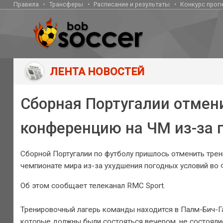
Правила
Трансферы
Расписание и результаты
Конкурс прог
ЛЕНТА НОВОСТЕЙ
Сборная Португалии отмени
конференцию на ЧМ из-за 
Сборной Португалии по футболу пришлось отменить тре
чемпионате мира из-за ухудшения погодных условий во
Об этом сообщает телеканал RMC Sport.
Тренировочный лагерь команды находится в Палм-Бич-Г
которые должны были состояться вечером, не состояли