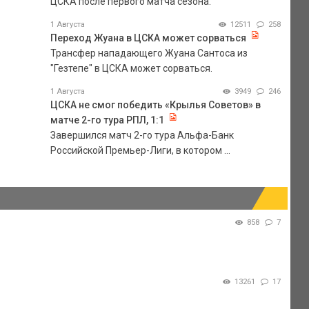
ЦСКА после первого матча сезона.
1 Августа
12511
258
Переход Жуана в ЦСКА может сорваться
Трансфер нападающего Жуана Сантоса из
"Гезтепе" в ЦСКА может сорваться.
1 Августа
3949
246
ЦСКА не смог победить «Крылья Советов» в
матче 2-го тура РПЛ, 1:1
Завершился матч 2-го тура Альфа-Банк
Российской Премьер-Лиги, в котором ...
858
7
13261
17