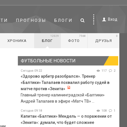
Вход
СТИ
ПРОГНОЗЫ
БЛОГИ
12029
7568
0
ХРОНИКА
БЛОГ
ФОТО
ДРУЗЬЯ
ФУТБОЛЬНЫЕ НОВОСТИ
Сегодня 09:22
117
2
«Здорово арбитр разобрался». Тренер
«Балтики» Талалаев похвалил работу судей в
матче против «Зенита»
Главный тренер калининградской «Балтики»
Андрей Талалаев в эфире «Матч ТВ» ...
Сегодня 09:18
108
1
Капитан «Балтики» Мендель — о поражении от
«Зенита»: думали, что будет сложнее
ции