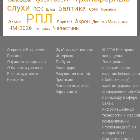
слухи
Балтика
ПСЖ
Сочи
Оренбург
Дзюба
РПЛ
Акрон
Ахмат
Пари НН
Динамо Махачкала
ЧМ-2026
Челестини
Станкович
О проекте Bobsoccer
Футбольные новости
© 2009 Все права
Правила
Интервью
защищены.
О фишках и карточках
Трибуна
Электронное
О баллах и уровнях
Календарь
периодическое
Рекламодателям
Результаты матчей
издание bobsoccer.r
Контакты
Прогнозы
("бобсоккер.ру")
Магазин подарков
зарегистрировано в
Карта сайта
Федеральной служб
по надзору в сфере
связи,
информационных
технологий и массо
коммуникаций
(Роскомнадзор) 19
января 2011г.
Свидетельство о