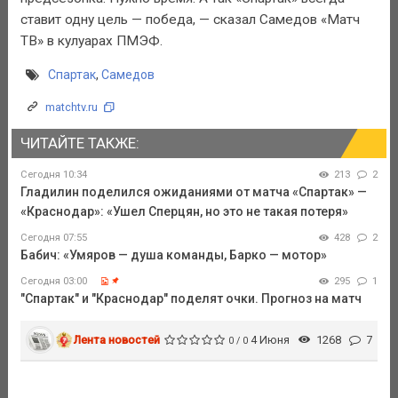
ставит одну цель — победа, — сказал Самедов «Матч
ТВ» в кулуарах ПМЭФ.
Спартак
,
Самедов
matchtv.ru
ЧИТАЙТЕ ТАКЖЕ:
Сегодня 10:34
213
2
Гладилин поделился ожиданиями от матча «Спартак» —
«Краснодар»: «Ушел Сперцян, но это не такая потеря»
Сегодня 07:55
428
2
Бабич: «Умяров — душа команды, Барко — мотор»
Сегодня 03:00
295
1
"Спартак" и "Краснодар" поделят очки. Прогноз на матч
Лента новостей
4 Июня
1268
7
0 / 0