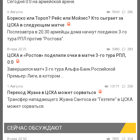
Сегодня 0:0 на армейской арене.
6 Августа
9543
286
Бориско или Тороп? Рейс или Мойзес? Кто сыграет за
ЦСКА в следующем матче
Послезавтра в 20.30 армейцы дома начнут поединок 3-го
тура РПЛ против "Ростова".
Вчера 22:21
3380
283
ЦСКА и «Ростов» поделили очки в матче 3-го тура РПЛ,
0:0
Завершился матч 3-го тура Альфа-Банк Российской
Премьер-Лиги, в котором ...
1 Августа
13171
258
Переход Жуана в ЦСКА может сорваться
Трансфер нападающего Жуана Сантоса из "Гезтепе" в ЦСКА
может сорваться.
СЕЙЧАС ОБСУЖДАЮТ
Вчера 22:50
7891
314