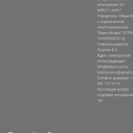
регистрации Эл
№ФС77-43557.
Учредитель: Общест
с ограниченной
ответственностью
"Борис-Медиа" (ОГРН
1095009003572)
Главный редактор:
Тосунян Б.С.
Адрес электронной
почты редакции:
info@bobsoccer.ru;
bobsoccerru@gmail.
Телефон редакции: +
985 719 29 97
Настоящий ресурс
содержит материал
18+