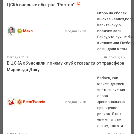
ЦСКА вновь не обыграл "Ростов"
Игорь на сборах
высказывался,когд
капитанскую
Макс
повязку дали
Сегодня 12:23
Рейсу,что лучше бы
Кисляку или Глебов
её выдали в том ...
Сегодня 11:05
1621
25
В ЦСКА объяснили, почему клуб отказался от трансфера
Мирлинда Даку
Бабаев, как
юрист, должен
знать значения
слова
PetroTvorets
«рациональны»
Сегодня 12:18
при оценке
рисков. Я вот
уже много лет
слижу, как эти ...