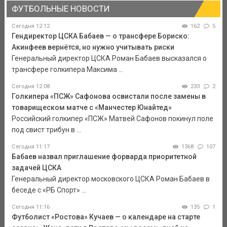
ФУТБОЛЬНЫЕ НОВОСТИ
Сегодня 12:12
162
5
Гендиректор ЦСКА Бабаев — о трансфере Бориско:
Акинфеев вернётся, но нужно учитывать риски
Генеральный директор ЦСКА Роман Бабаев высказался о
трансфере голкипера Максима ...
Сегодня 12:08
233
2
Голкипера «ПСЖ» Сафонова освистали после замены в
товарищеском матче с «Манчестер Юнайтед»
Российский голкипер «ПСЖ» Матвей Сафонов покинул поле
под свист трибун в ...
Сегодня 11:17
1368
107
Бабаев назвал приглашение форварда приоритетной
задачей ЦСКА
Генеральный директор московского ЦСКА Роман Бабаев в
беседе с «РБ Спорт» ...
Сегодня 11:16
135
1
Футболист «Ростова» Кучаев — о календаре на старте