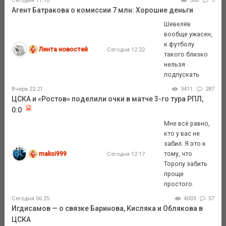
Сегодня 11:10
506
5
Агент Батракова о комиссии 7 млн: Хорошие деньги
Шевелёв
вообще ужасен,
к футболу
Лента новостей
Сегодня 12:22
такого близко
нельзя
подпускать
Вчера 22:21
3411
287
ЦСКА и «Ростов» поделили очки в матче 3-го тура РПЛ,
0:0
Мне всё равно,
кто у вас не
забил. Я это к
maksi999
тому, что
Сегодня 12:17
Торопу забить
проще
простого.
Сегодня 06:25
4003
57
Игдисамов — о связке Баринова, Кисляка и Облякова в
ЦСКА