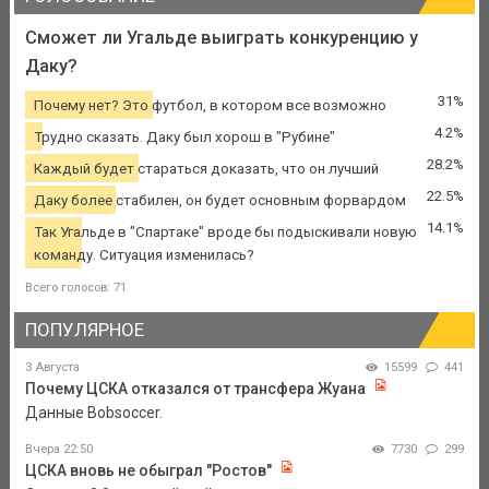
Сможет ли Угальде выиграть конкуренцию у
Даку?
31%
Почему нет? Это футбол, в котором все возможно
4.2%
Трудно сказать. Даку был хорош в "Рубине"
28.2%
Каждый будет стараться доказать, что он лучший
22.5%
Даку более стабилен, он будет основным форвардом
14.1%
Так Угальде в "Спартаке" вроде бы подыскивали новую
команду. Ситуация изменилась?
Всего голосов: 71
ПОПУЛЯРНОЕ
3 Августа
15599
441
Почему ЦСКА отказался от трансфера Жуана
Данные Bobsoccer.
Вчера 22:50
7730
299
ЦСКА вновь не обыграл "Ростов"