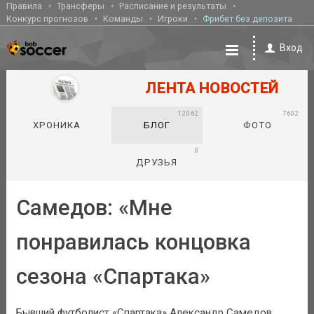
Правила
Трансферы
Расписание и результаты
Конкурс прогнозов
Команды
Игроки
Фрибет без депозита
Вход
ЛЕНТА НОВОСТЕЙ
12062
7602
ХРОНИКА
БЛОГ
ФОТО
0
ДРУЗЬЯ
Самедов: «Мне
понравилась концовка
сезона «Спартака»
Бывший футболист «Спартака» Александр Самедов