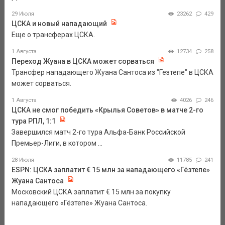
29 Июля
23262
429
ЦСКА и новый нападающий
Еще о трансферах ЦСКА.
1 Августа
12734
258
Переход Жуана в ЦСКА может сорваться
Трансфер нападающего Жуана Сантоса из "Гезтепе" в ЦСКА
может сорваться.
1 Августа
4026
246
ЦСКА не смог победить «Крылья Советов» в матче 2-го
тура РПЛ, 1:1
Завершился матч 2-го тура Альфа-Банк Российской
Премьер-Лиги, в котором ...
28 Июля
11785
241
ESPN: ЦСКА заплатит € 15 млн за нападающего «Гёзтепе»
Жуана Сантоса
Московский ЦСКА заплатит € 15 млн за покупку
нападающего «Гёзтепе» Жуана Сантоса.