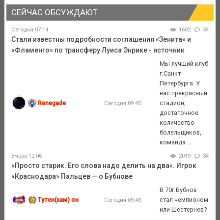
СЕЙЧАС ОБСУЖДАЮТ
Сегодня 07:14
1602
34
Стали известны подробности соглашения «Зенита» и
«Фламенго» по трансферу Луиса Энрике - источник
Мы лучший клуб
г.Санкт-
Петербурга. У
нас прекрасный
Renegade
стадион,
Сегодня 09:45
достаточное
количество
болельщиков,
команда ...
Вчера 12:06
2019
34
«Просто старик. Его слова надо делить на два». Игрок
«Краснодара» Пальцев — о Бубнове
В 70г Бубнов
Тутен(хам) он
стал чемпионом
Сегодня 09:43
или Шестернев?