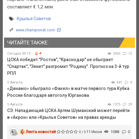
составляет € 1,2 млн.
Крылья Советов
www.championat.com
ЧИТАЙТЕ ТАКЖЕ:
Сегодня 00:13
2565
12
ЦСКА победит "Ростов", "Краснодар" не обыграет
"Спартак", "Зенит" разгромит "Родину". Прогноз на 3-й тур
РПЛ
5 Августа
641
4
«Динамо» обыграло «Факел» в матче первого тура Кубка
России благодаря автоголу Юрганова
5 Августа
1375
29
СЭ: Нападающий ЦСКА Артем Шуманский может перейти
в «Акрон» или «Крылья Советов» на правах аренды
Лента новостей
11 Июня
1088
0
0 / 0