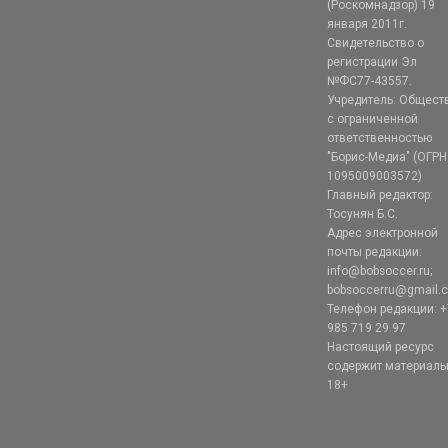
(Роскомнадзор) 19
января 2011г.
Свидетельство о
регистрации Эл
№ФС77-43557.
Учредитель: Общест
с ограниченной
ответственностью
"Борис-Медиа" (ОГРН
1095009003572)
Главный редактор:
Тосунян Б.С.
Адрес электронной
почты редакции:
info@bobsoccer.ru;
bobsoccerru@gmail.
Телефон редакции: +
985 719 29 97
Настоящий ресурс
содержит материал
18+