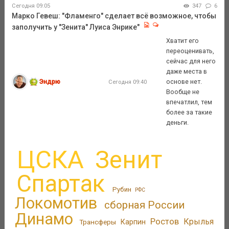
Сегодня 09:05
347
6
Марко Гевеш: "Фламенго" сделает всё возможное, чтобы
заполучить у "Зенита" Луиса Энрике"
Хватит его
переоценивать,
сейчас для него
даже места в
Эндрю
основе нет.
Сегодня 09:40
Вообще не
впечатлил, тем
более за такие
деньги.
ЦСКА
Зенит
Спартак
Рубин
РФС
Локомотив
сборная России
Динамо
Ростов
Крылья
Трансферы
Карпин