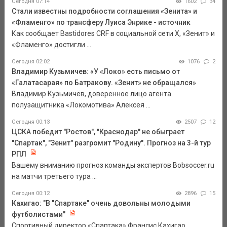
Сегодня 07:14
1602
34
Стали известны подробности соглашения «Зенита» и
«Фламенго» по трансферу Луиса Энрике - источник
Как сообщает Bastidores CRF в социальной сети Х, «Зенит» и
«Фламенго» достигли ...
Сегодня 02:02
1076
2
Владимир Кузьмичев: «У «Локо» есть письмо от
«Галатасарая» по Батракову. «Зенит» не обращался»
Владимир Кузьмичёв, доверенное лицо агента
полузащитника «Локомотива» Алексея ...
Сегодня 00:13
2507
12
ЦСКА победит "Ростов", "Краснодар" не обыграет
"Спартак", "Зенит" разгромит "Родину". Прогноз на 3-й тур
РПЛ
Вашему вниманию прогноз команды экспертов Bobsoccer.ru
на матчи третьего тура ...
Сегодня 00:12
2896
15
Кахигао: "В "Спартаке" очень довольны молодыми
футболистами"
Спортивный директор «Спартака» Франсис Кахигао