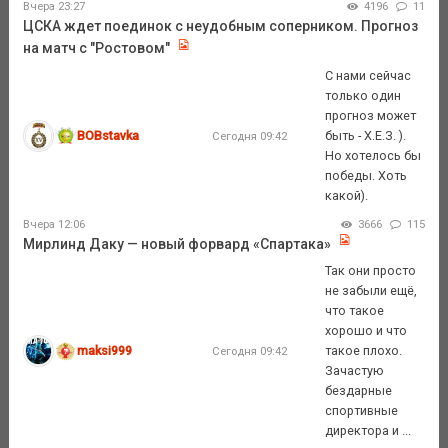
Вчера 23:27
4196
11
ЦСКА ждет поединок с неудобным соперником. Прогноз
на матч с "Ростовом"
С нами сейчас
только один
прогноз может
BOBstavka
быть - Х.Е.З. ).
Сегодня 09:42
Но хотелось бы
победы. Хоть
какой).
Вчера 12:06
3666
115
Мирлинд Даку — новый форвард «Спартака»
Так они просто
не забыли ещё,
что такое
хорошо и что
maksi999
такое плохо.
Сегодня 09:42
Зачастую
бездарные
спортивные
директора и ...