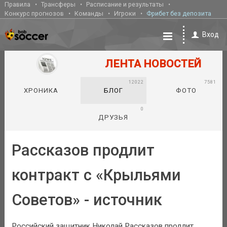
Правила
Трансферы
Расписание и результаты
Конкурс прогнозов
Команды
Игроки
Фрибет без депозита
Вход
ЛЕНТА НОВОСТЕЙ
12022
7581
ХРОНИКА
БЛОГ
ФОТО
0
ДРУЗЬЯ
Рассказов продлит
контракт с «Крыльями
Советов» - источник
Российский защитник Николай Рассказов продлит