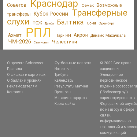
Краснодар
Советов
Возможные
Семак
Трансферные
Кубок России
трансферы
слухи
Балтика
ПСЖ
Сочи
Оренбург
Дзюба
РПЛ
Акрон
Ахмат
Пари НН
Динамо Махачкала
ЧМ-2026
Челестини
Станкович
О проекте Bobsoccer
Футбольные новости
© 2009 Все права
Правила
Интервью
защищены.
О фишках и карточках
Трибуна
Электронное
О баллах и уровнях
Календарь
периодическое
Рекламодателям
Результаты матчей
издание bobsoccer.r
Контакты
Прогнозы
("бобсоккер.ру")
Магазин подарков
зарегистрировано в
Карта сайта
Федеральной служб
по надзору в сфере
связи,
информационных
технологий и массо
коммуникаций