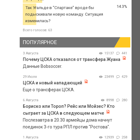
14.3%
Так Угальде в "Спартаке" вроде бы
подыскивали новую команду. Ситуация
изменилась?
Всего голосов: 63
ПОПУЛЯРНОЕ
3 Августа
15137
441
Почему ЦСКА отказался от трансфера Жуана
Данные Bobsoccer.
29 Июля
23499
429
ЦСКА и новый нападающий
Еще о трансферах ЦСКА.
6 Августа
8998
280
Бориско или Тороп? Рейс или Мойзес? Кто
сыграет за ЦСКА в следующем матче
Послезавтра в 20.30 армейцы дома начнут
поединок 3-го тура РПЛ против "Ростова".
1 Августа
12939
258