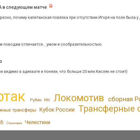
КА в следующем матче
есно, почему капитанская повязка при отсутствии Игоря на поле была у д
им поводам отличается... умом и сообразительностью.
o
 видимо в адеквате и поняли, что больше 20 млн.Кисляк не стоит)
ртак
Локомотив
сборная Р
Рубин
РФС
Трансферные 
Кубок России
жные трансферы
26
Челестини
Станкович