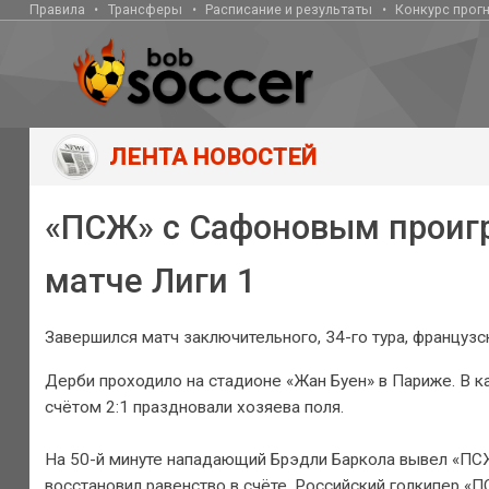
Правила
Трансферы
Расписание и результаты
Конкурс прог
ЛЕНТА НОВОСТЕЙ
«ПСЖ» с Сафоновым проиг
матче Лиги 1
Завершился матч заключительного, 34-го тура, француз
Дерби проходило на стадионе «Жан Буен» в Париже. В к
счётом 2:1 праздновали хозяева поля.
На 50-й минуте нападающий Брэдли Баркола вывел «ПСЖ
восстановил равенство в счёте. Российский голкипер «