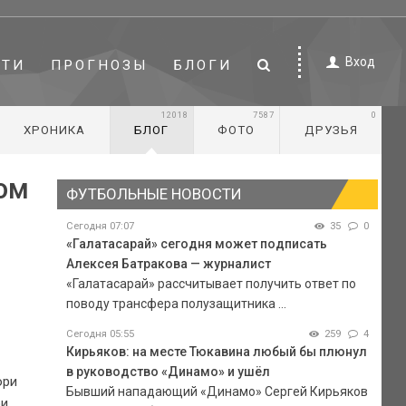
Вход
СТИ
ПРОГНОЗЫ
БЛОГИ
12018
7587
0
ХРОНИКА
БЛОГ
ФОТО
ДРУЗЬЯ
ом
ФУТБОЛЬНЫЕ НОВОСТИ
Сегодня 07:07
35
0
«Галатасарай» сегодня может подписать
Алексея Батракова — журналист
«Галатасарай» рассчитывает получить ответ по
поводу трансфера полузащитника ...
Сегодня 05:55
259
4
Кирьяков: на месте Тюкавина любый бы плюнул
в руководство «Динамо» и ушёл
ори
Бывший нападающий «Динамо» Сергей Кирьяков
ри