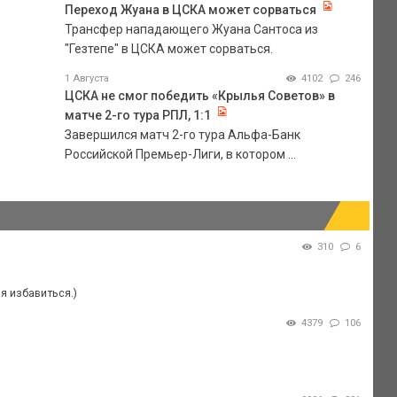
Переход Жуана в ЦСКА может сорваться
Трансфер нападающего Жуана Сантоса из
"Гезтепе" в ЦСКА может сорваться.
1 Августа
4102
246
ЦСКА не смог победить «Крылья Советов» в
матче 2-го тура РПЛ, 1:1
Завершился матч 2-го тура Альфа-Банк
Российской Премьер-Лиги, в котором ...
310
6
ия избавиться.)
4379
106