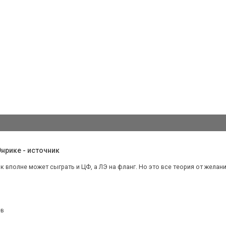
нрике - источник
алк вполне может сыграть и ЦФ, а ЛЭ на фланг. Но это все теория от желан
ев