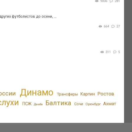
9006
281
ругих футболистов до осени, ...
664
27
311
5
Динамо
оссии
Ростов
Трансферы
Карпин
слухи
Балтика
Ахмат
ПСЖ
Сочи
Оренбург
Дзюба