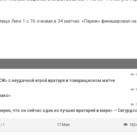
ице Лиги 1 с 76 очками в 34 матчах. «Париж» финишировал на
Ж» с неудачной игрой вратаря в товарищеском матче
нако»
рен, что он сейчас один из лучших вратарей в мире» — Сигурдс
17 Мая
162
 / 1