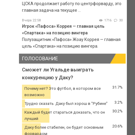
ЦСКА продолжает работу по центрфорварду, это
главная задача на текущее ...
Вчера 22:58
1716
30
Игрок «Пафоса» Коррея — главная цель
«Спартака» на позицию вингера
Полузащитник «Пафоса» Жоау Коррея — главная
цель «Спартака» на позицию вингера.
ГОЛОСОВАНИЕ
Сможет ли Угальде выиграть
конкуренцию у Даку?
31.7%
Почему нет? Это футбол, в котором все
возможно
3.2%
Трудно сказать. Даку был хорош в "Рубине"
30.2%
Каждый будет стараться доказать, что он
лучший
20.6%
Даку более стабилен, он будет основным
форвардом