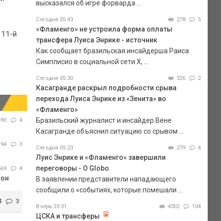
высказался об игре форварда ...
Сегодня 05:43
278
5
«Фламенго» не устроила форма оплаты
 11-й
трансфера Луиса Энрике - источник
Как сообщает бразильская инсайдерша Раиса
Симплисио в социальной сети Х, ...
Сегодня 05:30
326
2
Касагранде раскрыл подробности срыва
перехода Луиса Энрике из «Зенита» во
«Фламенго»
Бразильский журналист и инсайдер Вене
690
4
Касагранде объяснил ситуацию со срывом ...
494
3
Сегодня 05:23
279
4
Луис Энрике и «Фламенго» завершили
переговоры - O Globo
569
4
сон
В заявлении представители нападающего
сообщили о «событиях, которые помешали ...
4
3
Вчера 23:31
4302
104
ЦСКА и трансферы