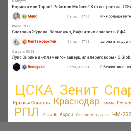
6 Августа
Бориско или Тороп? Рейс или Мойзес? Кто сыграет за ЦС
Макс
Мне больше интер
Сегодня 07:13
Вчера 19:17
Светлана Журова: Возможно, Инфантино спасает ФИФА
Лента новостей
да она и по друг
Сегодня 07:11
Сегодня 05:23
Луис Энрике и «Фламенго» завершили переговоры - O Glob
Renegade
В Бешикташе тоже
Сегодня 07:11
ЦСКА
Зенит
Спа
Краснодар
Крылья Советов
Возмо
Семак
РПЛ
ЧМ-20
Акрон
Пари НН
Динамо Махачкала