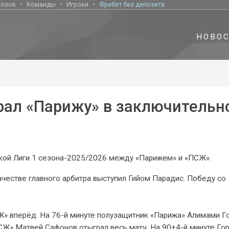
нозов
Команды
Игроки
Фрибет без депозита
НОВО
рал «Парижу» в заключительн
ской Лиги 1 сезона-2025/2026 между «Парижем» и «ПСЖ».
ачестве главного арбитра выступил Гийом Парадис. Победу со
» вперёд. На 76-й минуте полузащитник «Парижа» Алимами Г
ПСЖ» Матвей Сафонов отыграл весь матч. На 90+4-й минуте Го