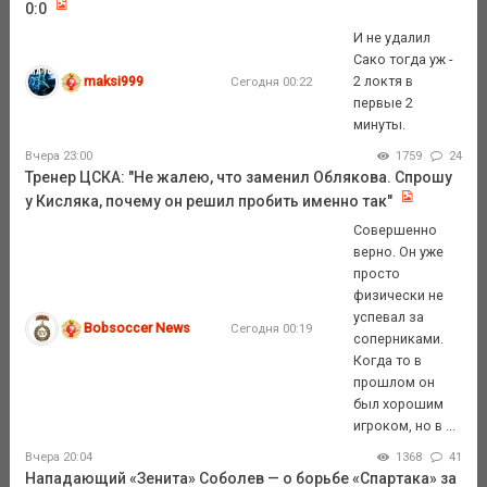
0:0
И не удалил
Сако тогда уж -
maksi999
2 локтя в
Сегодня 00:22
первые 2
минуты.
Вчера 23:00
1759
24
Тренер ЦСКА: "Не жалею, что заменил Облякова. Спрошу
у Кисляка, почему он решил пробить именно так"
Совершенно
верно. Он уже
просто
физически не
успевал за
Bobsoccer News
Сегодня 00:19
соперниками.
Когда то в
прошлом он
был хорошим
игроком, но в ...
Вчера 20:04
1368
41
Нападающий «Зенита» Соболев — о борьбе «Спартака» за