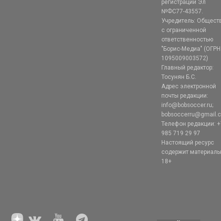
регистрации Эл
№ФС77-43557.
Учредитель: Общест
с ограниченной
ответственностью
"Борис-Медиа" (ОГРН
1095009003572)
Главный редактор:
Тосунян Б.С.
Адрес электронной
почты редакции:
info@bobsoccer.ru;
bobsoccerru@gmail.
Телефон редакции: +
985 719 29 97
Настоящий ресурс
содержит материал
18+