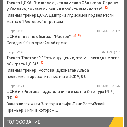
Тренер ЦСКА: "Не жалею, что заменил Облякова. Спрошу
у Кисляка, почему он решил пробить именно так"
Главный тренер ЦСКА Дмитрий Игдисамов подвел итоги
матча с "Ростовом" в третьем ...
Вчера 22:50
2332
174
ЦСКА вновь не обыграл "Ростов"
Сегодня 0:0 на армейской арене.
Вчера 22:48
459
9
Тренер "Ростова": "Есть ощущение, что мы сегодня могли
обыграть ЦСКА"
Главный тренер "Ростова" Джонатан Альба
прокомментировал итог матча с ЦСКА, 0:0.
Вчера 22:21
2684
232
ЦСКА и «Ростов» поделили очки в матче 3-го тура РПЛ,
0:0
Завершился матч 3-го тура Альфа-Банк Российской
Премьер-Лиги, в котором ...
ГОЛОСОВАНИЕ