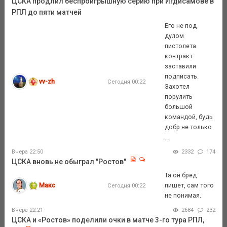
ЦСКА продлил беспроигрышную серию при Игдисамове в
РПЛ до пяти матчей
Его не под
дулом
пистолета
контракт
заставили
подписать.
vv-zh
Сегодня 00:22
Захотел
порулить
большой
командой, будь
добр не только
...
Вчера 22:50
2332
174
ЦСКА вновь не обыграл "Ростов"
Та он бред
Макс
пишет, сам того
Сегодня 00:22
не понимая.
Вчера 22:21
2684
232
ЦСКА и «Ростов» поделили очки в матче 3-го тура РПЛ,