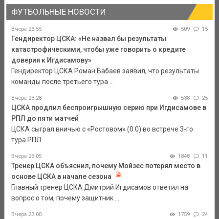
ФУТБОЛЬНЫЕ НОВОСТИ
Вчера 23:55
509
15
Гендиректор ЦСКА: «Не назвал бы результаты
катастрофическими, чтобы уже говорить о кредите
доверия к Игдисамову»
Гендиректор ЦСКА Роман Бабаев заявил, что результаты
команды после третьего тура ...
Вчера 23:28
538
25
ЦСКА продлил беспроигрышную серию при Игдисамове в
РПЛ до пяти матчей
ЦСКА сыграл вничью с «Ростовом» (0:0) во встрече 3-го
тура РПЛ.
Вчера 23:05
1848
11
Тренер ЦСКА объяснил, почему Мойзес потерял место в
основе ЦСКА в начале сезона
Главный тренер ЦСКА Дмитрий Игдисамов ответил на
вопрос о том, почему защитник ...
Вчера 23:00
1759
24