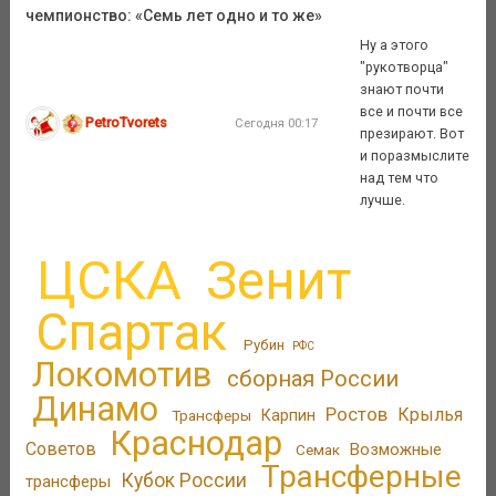
чемпионство: «Семь лет одно и то же»
Ну а этого
"рукотворца"
знают почти
все и почти все
PetroTvorets
Сегодня 00:17
презирают. Вот
и поразмыслите
над тем что
лучше.
ЦСКА
Зенит
Спартак
Рубин
РФС
Локомотив
сборная России
Динамо
Ростов
Крылья
Трансферы
Карпин
Краснодар
Советов
Возможные
Семак
Трансферные
Кубок России
трансферы