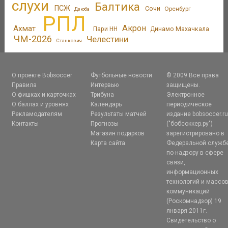
слухи
Балтика
ПСЖ
Сочи
Оренбург
Дзюба
РПЛ
Акрон
Ахмат
Пари НН
Динамо Махачкала
ЧМ-2026
Челестини
Станкович
О проекте Bobsoccer
Футбольные новости
© 2009 Все права
Правила
Интервью
защищены.
О фишках и карточках
Трибуна
Электронное
О баллах и уровнях
Календарь
периодическое
Рекламодателям
Результаты матчей
издание bobsoccer.r
Контакты
Прогнозы
("бобсоккер.ру")
Магазин подарков
зарегистрировано в
Карта сайта
Федеральной служб
по надзору в сфере
связи,
информационных
технологий и массо
коммуникаций
(Роскомнадзор) 19
января 2011г.
Свидетельство о