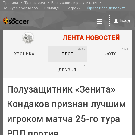
Правила
Трансферы
Расписание и результаты
Конкурс прогнозов
Команды
Игроки
Фрибет без депозита
Вход
ЛЕНТА НОВОСТЕЙ
12050
7595
ХРОНИКА
БЛОГ
ФОТО
0
ДРУЗЬЯ
Полузащитник «Зенита»
Кондаков признан лучшим
игроком матча 25‑го тура
РПЛ против