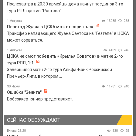
Послезавтра в 20.30 армейцы дома начнут поединок 3-го
тура РПЛ против "Ростова".
1 Августа
13085
258
Переход Жуана в ЦСКА может сорваться
Трансфер нападающего Жуана Сантоса из "Гезтепе" в ЦСКА
может сорваться.
1 Августа
4189
246
ЦСКА не смог победить «Крылья Советов» в матче 2-го
тура РПЛ, 1:1
Завершился матч 2-го тура Альфа-Банк Российской
Премьер-Лиги, в котором ...
30 Июля
11781
240
Ошибка "Зенита"
Бобсоккер-юниор представляет.
СЕЙЧАС ОБСУЖДАЮТ
Вчера 23:28
538
25