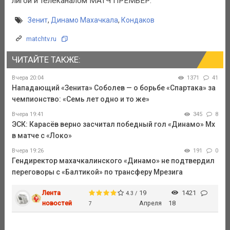
лигой и телеканалом МАТЧ ПРЕМЬЕР.
Зенит
,
Динамо Махачкала
,
Кондаков
matchtv.ru
ЧИТАЙТЕ ТАКЖЕ:
Вчера 20:04
1371
41
Нападающий «Зенита» Соболев — о борьбе «Спартака» за
чемпионство: «Семь лет одно и то же»
Вчера 19:41
345
8
ЭСК: Карасёв верно засчитал победный гол «Динамо» Мх
в матче с «Локо»
Вчера 19:26
191
0
Гендиректор махачкалинского «Динамо» не подтвердил
переговоры с «Балтикой» по трансферу Мрезига
Лента
19
1421
4.3 /
новостей
Апреля
18
7