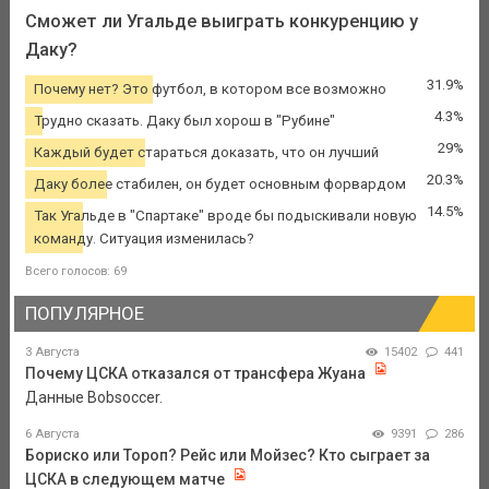
Сможет ли Угальде выиграть конкуренцию у
Даку?
31.9%
Почему нет? Это футбол, в котором все возможно
4.3%
Трудно сказать. Даку был хорош в "Рубине"
29%
Каждый будет стараться доказать, что он лучший
20.3%
Даку более стабилен, он будет основным форвардом
14.5%
Так Угальде в "Спартаке" вроде бы подыскивали новую
команду. Ситуация изменилась?
Всего голосов: 69
ПОПУЛЯРНОЕ
3 Августа
15402
441
Почему ЦСКА отказался от трансфера Жуана
Данные Bobsoccer.
6 Августа
9391
286
Бориско или Тороп? Рейс или Мойзес? Кто сыграет за
ЦСКА в следующем матче