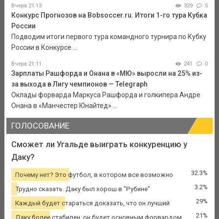
Вчера 21:13
329
5
Конкурс Прогнозов на Bobsoccer.ru. Итоги 1-го тура Кубка
России
Подводим итоги первого тура командного турнира по Кубку
России в Конкурсе ...
Вчера 21:11
241
0
Зарплаты Рашфорда и Онана в «МЮ» выросли на 25% из-
за выхода в Лигу чемпионов — Telegraph
Оклады форварда Маркуса Рашфорда и голкипера Андре
Онана в «Манчестер Юнайтед» ...
ГОЛОСОВАНИЕ
Сможет ли Угальде выиграть конкуренцию у
Даку?
32.3%
Почему нет? Это футбол, в котором все возможно
3.2%
Трудно сказать. Даку был хорош в "Рубине"
29%
Каждый будет стараться доказать, что он лучший
21%
Даку более стабилен, он будет основным форвардом