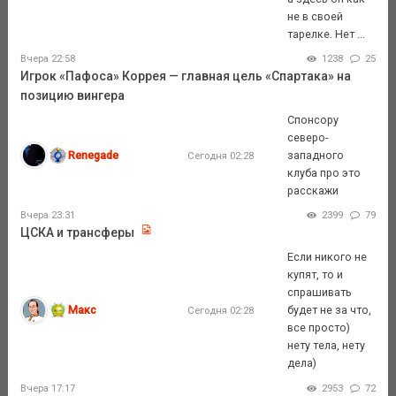
не в своей
тарелке. Нет ...
Вчера 22:58
1238
25
Игрок «Пафоса» Коррея — главная цель «Спартака» на
позицию вингера
Спонсору
северо-
Renegade
западного
Сегодня 02:28
клуба про это
расскажи
Вчера 23:31
2399
79
ЦСКА и трансферы
Если никого не
купят, то и
спрашивать
Макс
будет не за что,
Сегодня 02:28
все просто)
нету тела, нету
дела)
Вчера 17:17
2953
72