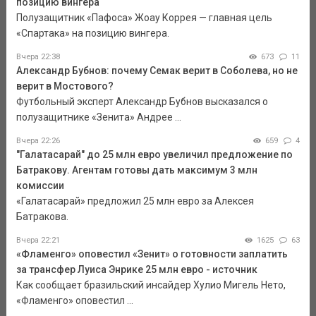
позицию вингера
Полузащитник «Пафоса» Жоау Коррея — главная цель
«Спартака» на позицию вингера.
Вчера 22:38
673
11
Александр Бубнов: почему Семак верит в Соболева, но не
верит в Мостового?
Футбольный эксперт Александр Бубнов высказался о
полузащитнике «Зенита» Андрее ...
Вчера 22:26
659
4
"Галатасарай" до 25 млн евро увеличил предложение по
Батракову. Агентам готовы дать максимум 3 млн
комиссии
«Галатасарай» предложил 25 млн евро за Алексея
Батракова.
Вчера 22:21
1625
63
«Фламенго» оповестил «Зенит» о готовности заплатить
за трансфер Луиса Энрике 25 млн евро - источник
Как сообщает бразильский инсайдер Хулио Мигель Нето,
«Фламенго» оповестил ...