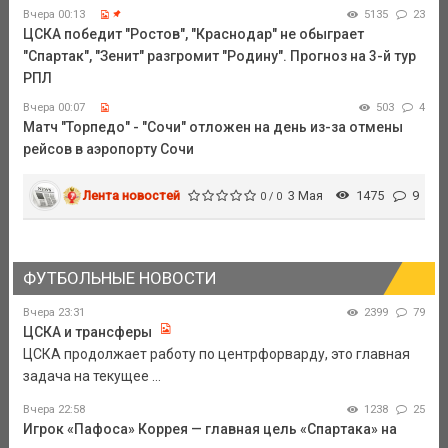
Вчера 00:13
5135
23
ЦСКА победит "Ростов", "Краснодар" не обыграет
"Спартак", "Зенит" разгромит "Родину". Прогноз на 3-й тур
РПЛ
Вчера 00:07
503
4
Матч "Торпедо" - "Сочи" отложен на день из-за отмены
рейсов в аэропорту Сочи
Лента новостей
3 Мая
1475
9
0 / 0
ФУТБОЛЬНЫЕ НОВОСТИ
Вчера 23:31
2399
79
ЦСКА и трансферы
ЦСКА продолжает работу по центрфорварду, это главная
задача на текущее ...
Вчера 22:58
1238
25
Игрок «Пафоса» Коррея — главная цель «Спартака» на