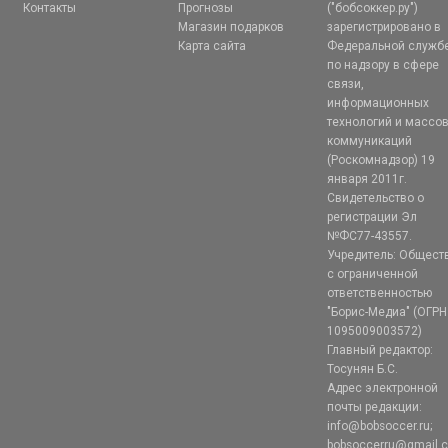
Контакты
Прогнозы
("бобсоккер.ру")
Магазин подарков
зарегистрировано в
Карта сайта
Федеральной служб
по надзору в сфере
связи,
информационных
технологий и массо
коммуникаций
(Роскомнадзор) 19
января 2011г.
Свидетельство о
регистрации Эл
№ФС77-43557.
Учредитель: Общест
с ограниченной
ответственностью
"Борис-Медиа" (ОГРН
1095009003572)
Главный редактор:
Тосунян Б.С.
Адрес электронной
почты редакции:
info@bobsoccer.ru;
bobsoccerru@gmail.