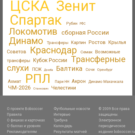
ЦСКА
Зенит
Спартак
Рубин
РФС
Локомотив
сборная России
Динамо
Ростов
Крылья
Трансферы
Карпин
Краснодар
Советов
Возможные
Семак
Трансферные
Кубок России
трансферы
слухи
Балтика
ПСЖ
Сочи
Оренбург
Дзюба
РПЛ
Акрон
Ахмат
Пари НН
Динамо Махачкала
ЧМ-2026
Челестини
Станкович
О проекте Bobsoccer
Футбольные новости
© 2009 Все права
Правила
Интервью
защищены.
О фишках и карточках
Трибуна
Электронное
О баллах и уровнях
Календарь
периодическое
Рекламодателям
Результаты матчей
издание bobsoccer.r