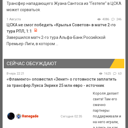
Трансфер нападающего Жуана Сантоса из "Гезтепе" в ЦСКА
может сорваться.
1 Августа
4086
246
ЦСКА не смог победить «Крылья Советов» в матче 2-го
тура РПЛ, 1:1
Завершился матч 2-го тура Альфа-Банк Российской
Премьер-Лиги, в котором ...
СЕЙЧАС ОБСУЖДАЮТ
Вчера 22:21
1625
63
«Фламенго» оповестил «Зенит» о готовности заплатить
за трансфер Луиса Энрике 25 млн евро - источник
Короля делает
свита! Там его
смачно
партнеры
Renegade
поддерживали и
Сегодня 02:35
на него играли,
а здесь он как