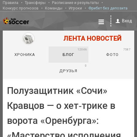
Правила
Трансферы
Расписание и результаты
Конкурс прогнозов
Команды
Игроки
Фрибет без депозита
Вход
ЛЕНТА НОВОСТЕЙ
12046
7587
ХРОНИКА
БЛОГ
ФОТО
0
ДРУЗЬЯ
Полузащитник «Сочи»
Кравцов — о хет‑трике в
ворота «Оренбурга»:
«Мастерство исполнения