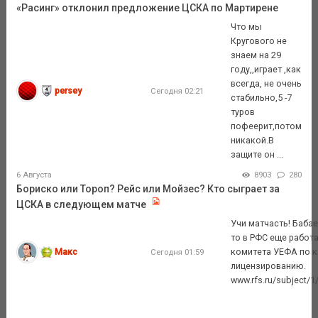
«Расинг» отклонил предложение ЦСКА по Мартирене
Что мы
Кругового не
знаем на 29
году,,играет ,как
всегда, не очень
persey
Сегодня 02:21
стабильно,5 -7
туров
пофеерит,потом
никакой.В
защите он ...
6 Августа
8903
280
Бориско или Тороп? Рейс или Мойзес? Кто сыграет за
ЦСКА в следующем матче
Учи матчасть! Баба
то в РФС еще работа
Макс
комитета УЕФА по 
Сегодня 01:59
лицензированию.
www.rfs.ru/subject/1/