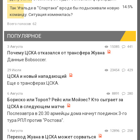
14.5%
Так Угальде в "Спартаке" вроде бы подыскивали новую
команду. Ситуация изменилась?
Всего голосов: 62
ПОПУЛЯРНОЕ
3 Августа
15085
441
Почему ЦСКА отказался от трансфера Жуана
Данные Bobsoccer.
29 Июля
23454
429
ЦСКА и новый нападающий
Еще о трансферах ЦСКА.
6 Августа
8891
280
Бориско или Тороп? Рейс или Мойзес? Кто сыграет за
ЦСКА в следующем матче
Послезавтра в 20.30 армейцы дома начнут поединок 3-го
тура РПЛ против "Ростова".
1 Августа
12896
258
Переход Жуана в ЦСКА может сорваться