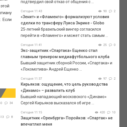
подтвердил свой отказ от общения с ...
 этой
Сегодня 11:43
90
2
штиану
«Зенит» и «Фламенго» формализуют условия
. Если
сделки по трансферу Луиса Энрике - Globo
25-летний бразильский вингер согласился
перейти в «Фламенго» и может стать самым ...
Сегодня 11:41
25
0
Экс-защитник «Спартака» Ещенко стал
главным тренером медиафутбольного клуба
Бывший защитник сборной России, «Спартака» и
«Локомотива» Андрей Ещенко ...
Сегодня 11:37
97
2
Кирьяков: ощущение, что цель руководства
«Динамо» – развалить клуб
Бывший нападающий московского «Динамо»
Сергей Кирьяков высказался об игре ...
40
34
Сегодня 11:15
420
10
613
8
Защитник «Оренбурга» Поройков: «Спартак» не
впечатлил меня