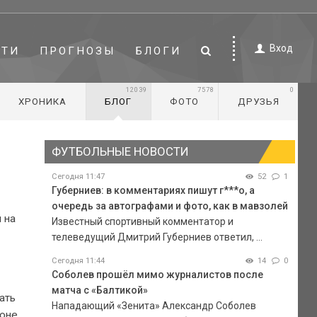
Вход
СТИ
ПРОГНОЗЫ
БЛОГИ
12039
7578
0
ХРОНИКА
БЛОГ
ФОТО
ДРУЗЬЯ
ФУТБОЛЬНЫЕ НОВОСТИ
Сегодня 11:47
52
1
Губерниев: в комментариях пишут г***о, а
очередь за автографами и фото, как в мавзолей
 на
Известный спортивный комментатор и
телеведущий Дмитрий Губерниев ответил, ...
Сегодня 11:44
14
0
Соболев прошёл мимо журналистов после
матча с «Балтикой»
ать
Нападающий «Зенита» Александр Соболев
оне.