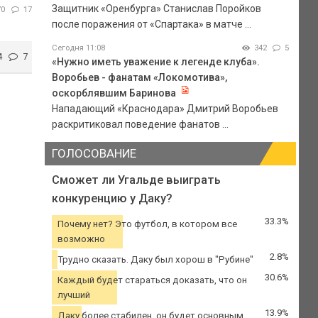
Защитник «Оренбурга» Станислав Поройков
70
17
после поражения от «Спартака» в матче ...
Сегодня 11:08
342
5
4
7
«Нужно иметь уважение к легенде клуба».
Воробьев - фанатам «Локомотива»,
оскорблявшим Баринова
Нападающий «Краснодара» Дмитрий Воробьев
раскритиковал поведение фанатов ...
ГОЛОСОВАНИЕ
Сможет ли Угальде выиграть
конкуренцию у Даку?
33.3%
Почему нет? Это футбол, в котором все
возможно
2.8%
Трудно сказать. Даку был хорош в "Рубине"
30.6%
Каждый будет стараться доказать, что он
лучший
13.9%
Даку более стабилен, он будет основным