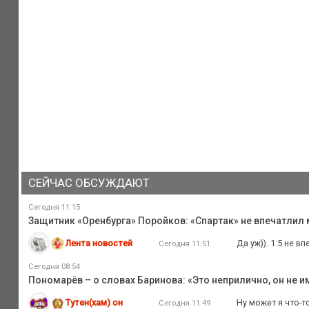
СЕЙЧАС ОБСУЖДАЮТ
Сегодня 11:15
Защитник «Оренбурга» Поройков: «Спартак» не впечатлил
Лента новостей
Да уж)). 1:5 не в
Сегодня 11:51
Сегодня 08:54
Пономарёв – о словах Баринова: «Это неприлично, он не и
Тутен(хам) он
Ну может я что-т
Сегодня 11:49