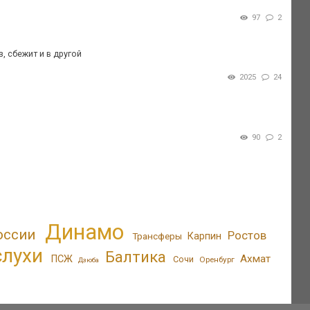
97
2
, сбежит и в другой
2025
24
90
2
Динамо
оссии
Ростов
Трансферы
Карпин
слухи
Балтика
Ахмат
ПСЖ
Сочи
Оренбург
Дзюба