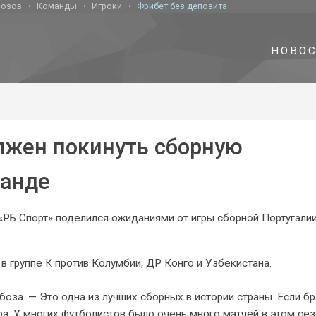
нозов
Команды
Игроки
Фрибет без депозита
НОВО
олжен покинуть сборную
манде
«РБ Спорт» поделился ожиданиями от игры сборной Португалии
 группе К против Колумбии, ДР Конго и Узбекистана.
оза. — Это одна из лучших сборных в истории страны. Если бр
ра. У многих футболистов было очень много матчей в этом сез