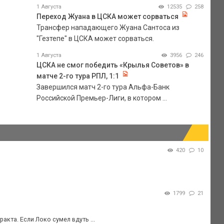
1 Августа
12535
258
Переход Жуана в ЦСКА может сорваться
Трансфер нападающего Жуана Сантоса из
"Гезтепе" в ЦСКА может сорваться.
1 Августа
3956
246
ЦСКА не смог победить «Крылья Советов» в
матче 2-го тура РПЛ, 1:1
Завершился матч 2-го тура Альфа-Банк
Российской Премьер-Лиги, в котором ...
420
10
1799
21
акта. Если Локо сумел вдуть ...