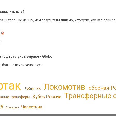
азвалить клуб
жны хорошие деньги, чем результаты Динамо, к тому же, сбежал один раз
))
нсферу Луиса Энрике - Globo
, больше нечем человеку...
ртак
Локомотив
сборная Р
Рубин
РФС
Трансферные 
Кубок России
жные трансферы
26
Челестини
Станкович