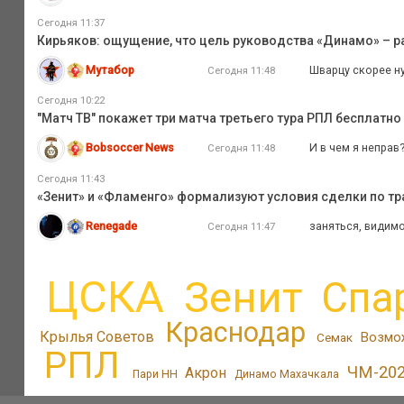
Сегодня 11:37
Кирьяков: ощущение, что цель руководства «Динамо» – р
Мутабор
Шварцу скорее ну
Сегодня 11:48
Сегодня 10:22
"Матч ТВ" покажет три матча третьего тура РПЛ бесплатно
Bobsoccer News
И в чем я неправ?
Сегодня 11:48
Сегодня 11:43
«Зенит» и «Фламенго» формализуют условия сделки по тра
Renegade
заняться, видимо
Сегодня 11:47
ЦСКА
Зенит
Спа
Краснодар
Крылья Советов
Возмо
Семак
РПЛ
ЧМ-20
Акрон
Пари НН
Динамо Махачкала