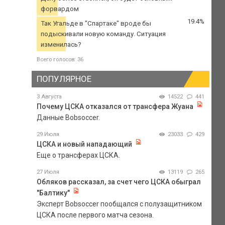
форвардом
19.4%
Так Угальде в "Спартаке" вроде бы
подыскивали новую команду. Ситуация
изменилась?
Всего голосов: 36
ПОПУЛЯРНОЕ
3 Августа
14522
441
Почему ЦСКА отказался от трансфера Жуана
Данные Bobsoccer.
29 Июля
23033
429
ЦСКА и новый нападающий
Еще о трансферах ЦСКА.
27 Июля
13119
265
Обляков рассказал, за счет чего ЦСКА обыграл
"Балтику"
Эксперт Bobsoccer пообщался с полузащитником
ЦСКА после первого матча сезона.