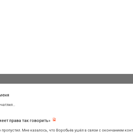
 меня
печатлил…
меет права так говорить»
о пропустил. Мне казалось, что Воробьёв ушёл в связи с окончанием контр