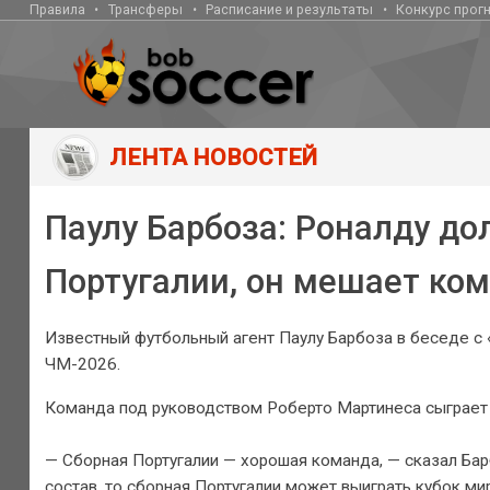
Правила
Трансферы
Расписание и результаты
Конкурс прог
ЛЕНТА НОВОСТЕЙ
Паулу Барбоза: Роналду д
Португалии, он мешает ко
Известный футбольный агент Паулу Барбоза в беседе с 
ЧМ-2026.
Команда под руководством Роберто Мартинеса сыграет в
— Сборная Португалии — хорошая команда, — сказал Барб
состав, то сборная Португалии может выиграть кубок ми