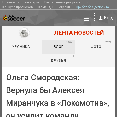
Правила
Трансферы
Расписание и результаты
Конкурс прогнозов
Команды
Игроки
Фрибет без депозита
Вход
ЛЕНТА НОВОСТЕЙ
12061
7579
ХРОНИКА
БЛОГ
ФОТО
0
ДРУЗЬЯ
Ольга Смородская:
Вернула бы Алексея
Миранчука в «Локомотив»,
он усилит команду