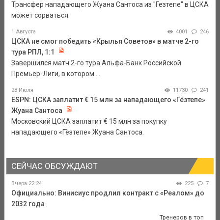
Трансфер нападающего Жуана Сантоса из "Гезтепе" в ЦСКА
может сорваться.
1 Августа
4001
246
ЦСКА не смог победить «Крылья Советов» в матче 2-го
тура РПЛ, 1:1
Завершился матч 2-го тура Альфа-Банк Российской
Премьер-Лиги, в котором ...
28 Июля
11730
241
ESPN: ЦСКА заплатит € 15 млн за нападающего «Гёзтепе»
Жуана Сантоса
Московский ЦСКА заплатит € 15 млн за покупку
нападающего «Гёзтепе» Жуана Сантоса.
СЕЙЧАС ОБСУЖДАЮТ
Вчера 22:24
225
7
Официально: Винисиус продлил контракт с «Реалом» до
2032 года
Тренеров в топ