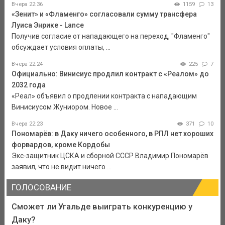
Вчера 22:36
1159
13
«Зенит» и «Фламенго» согласовали сумму трансфера
Луиса Энрике - Lance
Получив согласие от нападающего на переход, "Фламенго"
обсуждает условия оплаты, ...
Вчера 22:24
225
7
Официально: Винисиус продлил контракт с «Реалом» до
2032 года
«Реал» объявил о продлении контракта с нападающим
Винисиусом Жуниором. Новое ...
Вчера 22:23
371
10
Пономарёв: в Даку ничего особенного, в РПЛ нет хороших
форвардов, кроме Кордобы
Экс-защитник ЦСКА и сборной СССР Владимир Пономарёв
заявил, что не видит ничего ...
ГОЛОСОВАНИЕ
Сможет ли Угальде выиграть конкуренцию у
Даку?