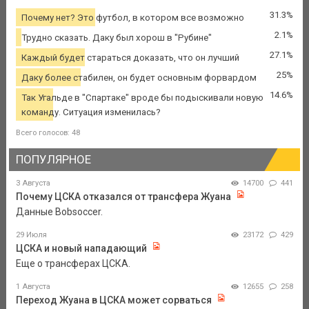
31.3%
Почему нет? Это футбол, в котором все возможно
2.1%
Трудно сказать. Даку был хорош в "Рубине"
27.1%
Каждый будет стараться доказать, что он лучший
25%
Даку более стабилен, он будет основным форвардом
14.6%
Так Угальде в "Спартаке" вроде бы подыскивали новую
команду. Ситуация изменилась?
Всего голосов: 48
ПОПУЛЯРНОЕ
3 Августа
14700
441
Почему ЦСКА отказался от трансфера Жуана
Данные Bobsoccer.
29 Июля
23172
429
ЦСКА и новый нападающий
Еще о трансферах ЦСКА.
1 Августа
12655
258
Переход Жуана в ЦСКА может сорваться