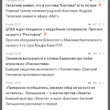
Сегодня 00:03
10
0
Талалаев заявил, что в составе "Балтики" есть потери
Главный тренер калининградской «Балтики» Андрей
Талалаев заявил в эфире «Матч ...
Вчера 23:27
307
2
ЦСКА ждет поединок с неудобным соперником. Прогноз
на матч с "Ростовом"
Прогноз обозревателя Bobsoccer.ru Максима Квятковского
на матч 3-го тура Альфа-Банк РПЛ ...
Вчера 22:44
399
0
Сенников высказался о словах Баринова про побег
игроков из «Локомотива»
Бывший защитник московского «Локомотива» Дмитрий
Сенников прокомментировал ...
Вчера 22:37
336
1
«Прекрасно пообщались, никаких обид ни на кого не
осталось». Латышонок — о матче против «Зенита»
Бывший вратарь «Зенита», а ныне «Балтики» Евгений
Латышонок рассказал о первой ...