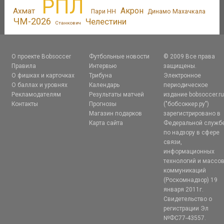
РПЛ
Акрон
Ахмат
Пари НН
Динамо Махачкала
ЧМ-2026
Челестини
Станкович
О проекте Bobsoccer
Футбольные новости
© 2009 Все права
Правила
Интервью
защищены.
О фишках и карточках
Трибуна
Электронное
О баллах и уровнях
Календарь
периодическое
Рекламодателям
Результаты матчей
издание bobsoccer.r
Контакты
Прогнозы
("бобсоккер.ру")
Магазин подарков
зарегистрировано в
Карта сайта
Федеральной служб
по надзору в сфере
связи,
информационных
технологий и массо
коммуникаций
(Роскомнадзор) 19
января 2011г.
Свидетельство о
регистрации Эл
№ФС77-43557.