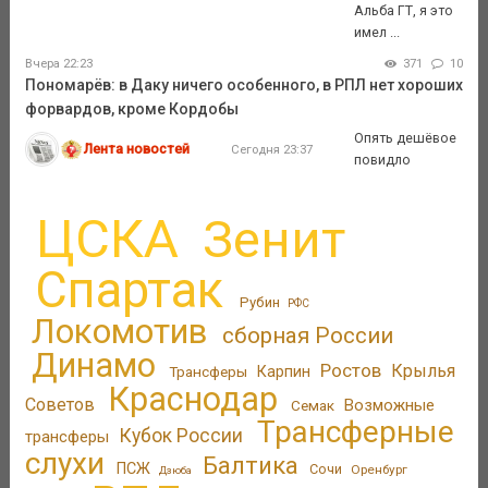
Альба ГТ, я это
имел ...
Вчера 22:23
371
10
Пономарёв: в Даку ничего особенного, в РПЛ нет хороших
форвардов, кроме Кордобы
Опять дешёвое
Лента новостей
Сегодня 23:37
повидло
ЦСКА
Зенит
Спартак
Рубин
РФС
Локомотив
сборная России
Динамо
Ростов
Крылья
Трансферы
Карпин
Краснодар
Советов
Возможные
Семак
Трансферные
Кубок России
трансферы
слухи
Балтика
ПСЖ
Сочи
Оренбург
Дзюба