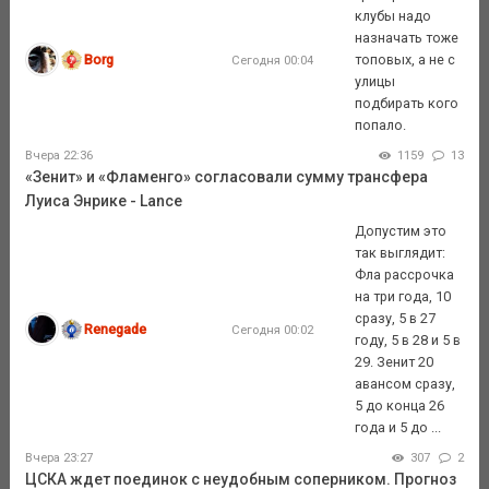
клубы надо
назначать тоже
Borg
топовых, а не с
Сегодня 00:04
улицы
подбирать кого
попало.
Вчера 22:36
1159
13
«Зенит» и «Фламенго» согласовали сумму трансфера
Луиса Энрике - Lance
Допустим это
так выглядит:
Фла рассрочка
на три года, 10
сразу, 5 в 27
Renegade
Сегодня 00:02
году, 5 в 28 и 5 в
29. Зенит 20
авансом сразу,
5 до конца 26
года и 5 до ...
Вчера 23:27
307
2
ЦСКА ждет поединок с неудобным соперником. Прогноз