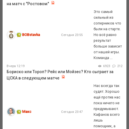
на матч с "Ростовом"
Это самый
сильный из
соперников что
были на старте.
BOBstavka
Но всё равно
Сегодня 23:55
результат
больше зависит
от нашей игры.
Команда ...
Вчера 12:19
6923
212
Бориско или Тороп? Рейс или Мойзес? Кто сыграет за
ЦСКА в следующем матче
Нас всегда так
судят. Хорошо
ещё против нас
пока ничего не
придумывают.
Макс
Сегодня 23:47
Кафанов всего
лишь
помощник, а