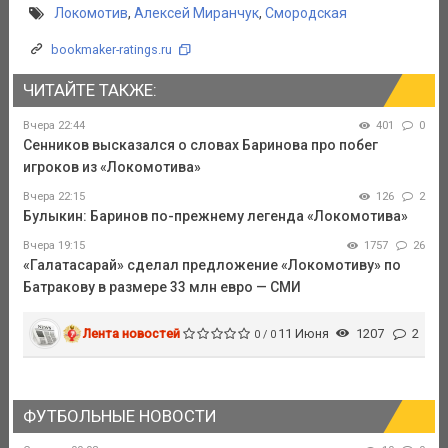
Локомотив
,
Алексей Миранчук
,
Смородская
bookmaker-ratings.ru
ЧИТАЙТЕ ТАКЖЕ:
Вчера 22:44
401
0
Сенников высказался о словах Баринова про побег
игроков из «Локомотива»
Вчера 22:15
126
2
Булыкин: Баринов по-прежнему легенда «Локомотива»
Вчера 19:15
1757
26
«Галатасарай» сделал предложение «Локомотиву» по
Батракову в размере 33 млн евро — СМИ
Лента новостей
11 Июня
1207
2
0 / 0
ФУТБОЛЬНЫЕ НОВОСТИ