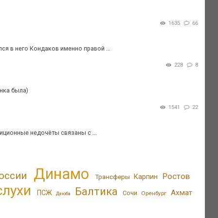
1635
66
ся в него Кондаков именно правой ...
228
8
нка была)
1541
22
зиционные недочёты связаны с ...
Динамо
оссии
Ростов
Трансферы
Карпин
слухи
Балтика
Ахмат
ПСЖ
Сочи
Оренбург
Дзюба