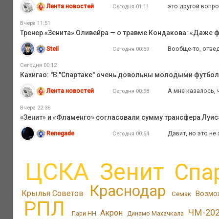
Лента новостей
это другой вопро
Сегодня 01:11
Вчера 11:51
Тренер «Зенита» Оливейра — о травме Кондакова: «Даже ф
Steil
Вообще-то, отвед
Сегодня 00:59
Сегодня 00:12
Кахигао: "В "Спартаке" очень довольны молодыми футбо
Лента новостей
А мне казалось, 
Сегодня 00:58
Вчера 22:36
«Зенит» и «Фламенго» согласовали сумму трансфера Луиса
Renegade
Давит, но это не
Сегодня 00:54
ЦСКА
Зенит
Спа
Краснодар
Крылья Советов
Возмо
Семак
РПЛ
ЧМ-20
Акрон
Пари НН
Динамо Махачкала