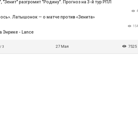
 "Зенит" разгромит "Родину". Прогноз на 3-й тур РПЛ
лось». Латышонок — о матче против «Зенита»
15
 Энрике - Lance
27 Мая
7525
/ 3