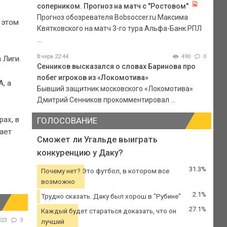
соперником. Прогноз на матч с "Ростовом"
Прогноз обозревателя Bobsoccer.ru Максима
 этом
Квятковского на матч 3-го тура Альфа-Банк РПЛ
...
Вчера 22:44
490
0
 Лиги.
Сенников высказался о словах Баринова про
побег игроков из «Локомотива»
, а
Бывший защитник московского «Локомотива»
Дмитрий Сенников прокомментировал ...
рах, в
ГОЛОСОВАНИЕ
ает
Сможет ли Угальде выиграть
конкуренцию у Даку?
31.3%
Почему нет? Это футбол, в котором все
возможно
2.1%
Трудно сказать. Даку был хорош в "Рубине"
27.1%
Каждый будет стараться доказать, что он
323
3
лучший