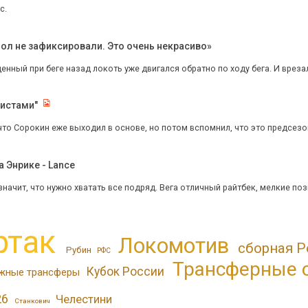
с.
ол не зафиксировали. Это очень некрасиво»
енный при беге назад локоть уже двигался обратно по ходу бега. И врезал
листами"
что Сорокин еже выходил в основе, но потом вспомнил, что это предсезо
 Энрике - Lance
 значит, что нужно хватать все подряд. Вега отличный райтбек, мелкие по
ртак
Локомотив
сборная Р
Рубин
РФС
Трансферные 
Кубок России
жные трансферы
26
Челестини
Станкович