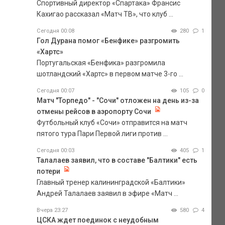
Спортивный директор «Спартака» Франсис
Кахигао рассказал «Матч ТВ», что клуб ...
Сегодня 00:08
280
1
Гол Дурана помог «Бенфике» разгромить
«Хартс»
Португальская «Бенфика» разгромила
шотландский «Хартс» в первом матче 3-го ...
Сегодня 00:07
105
0
Матч "Торпедо" - "Сочи" отложен на день из-за
отмены рейсов в аэропорту Сочи
Футбольный клуб «Сочи» отправится на матч
пятого тура Пари Первой лиги против ...
Сегодня 00:03
405
1
Талалаев заявил, что в составе "Балтики" есть
потери
Главный тренер калининградской «Балтики»
Андрей Талалаев заявил в эфире «Матч ...
Вчера 23:27
580
4
ЦСКА ждет поединок с неудобным