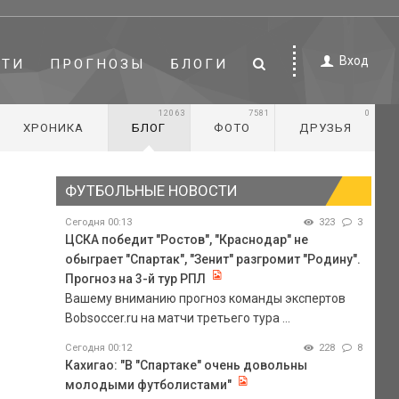
Вход
СТИ
ПРОГНОЗЫ
БЛОГИ
12063
7581
0
ХРОНИКА
БЛОГ
ФОТО
ДРУЗЬЯ
ФУТБОЛЬНЫЕ НОВОСТИ
Сегодня 00:13
323
3
ЦСКА победит "Ростов", "Краснодар" не
обыграет "Спартак", "Зенит" разгромит "Родину".
Прогноз на 3-й тур РПЛ
Вашему вниманию прогноз команды экспертов
Bobsoccer.ru на матчи третьего тура ...
Сегодня 00:12
228
8
Кахигао: "В "Спартаке" очень довольны
молодыми футболистами"