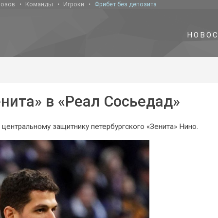
нозов
Команды
Игроки
Фрибет без депозита
НОВО
нита» в «Реал Сосьедад»
 центральному защитнику петербургского «Зенита» Нино.