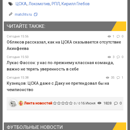
ЦСКА
,
Локомотив
,
РПЛ
,
Кирилл Глебов
matchtv.ru
ЧИТАЙТЕ ТАКЖЕ:
Сегодня 15:56
1
0
Обляков рассказал, как на ЦСКА сказывается отсутствие
Акинфеева
Сегодня 15:50
3
0
Лукас Фассон: у нас по‑прежнему классная команда,
важно не терять уверенность в себе
Сегодня 15:38
35
1
Кузнецов: ЦСКА даже с Даку не претендовал бы на
чемпионство
Лента новостей
16 Июня
1828
0
0 / 0
ФУТБОЛЬНЫЕ НОВОСТИ