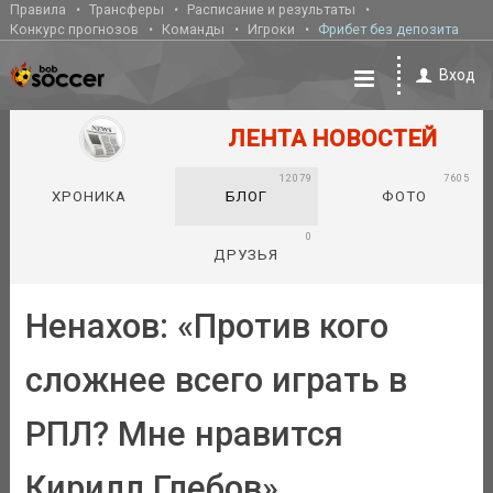
Правила
Трансферы
Расписание и результаты
Конкурс прогнозов
Команды
Игроки
Фрибет без депозита
Вход
ЛЕНТА НОВОСТЕЙ
12079
7605
ХРОНИКА
БЛОГ
ФОТО
0
ДРУЗЬЯ
Ненахов: «Против кого
сложнее всего играть в
РПЛ? Мне нравится
Кирилл Глебов»