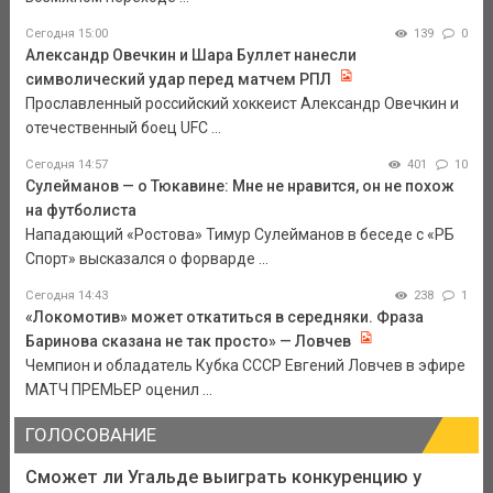
Сегодня 15:00
139
0
Александр Овечкин и Шара Буллет нанесли
символический удар перед матчем РПЛ
Прославленный российский хоккеист Александр Овечкин и
отечественный боец UFC ...
Сегодня 14:57
401
10
Сулейманов — о Тюкавине: Мне не нравится, он не похож
на футболиста
Нападающий «Ростова» Тимур Сулейманов в беседе с «РБ
Спорт» высказался о форварде ...
Сегодня 14:43
238
1
«Локомотив» может откатиться в середняки. Фраза
Баринова сказана не так просто» — Ловчев
Чемпион и обладатель Кубка СССР Евгений Ловчев в эфире
МАТЧ ПРЕМЬЕР оценил ...
ГОЛОСОВАНИЕ
Сможет ли Угальде выиграть конкуренцию у