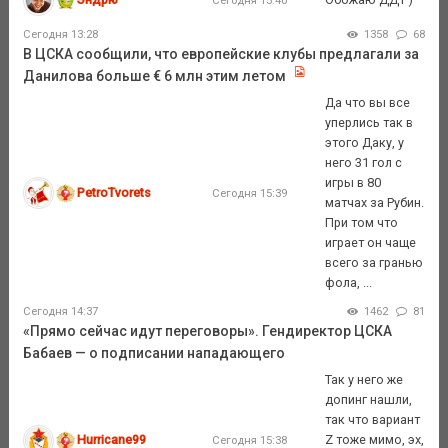
Сегодня 15:40
Сегодня 13:28
1358
68
В ЦСКА сообщили, что европейские клубы предлагали за
Данилова больше € 6 млн этим летом
Да что вы все
уперлись так в
этого Даку, у
него 31 гол с
игры в 80
PetroTvorets
Сегодня 15:39
матчах за Рубин.
При том что
играет он чаще
всего за гранью
фола, ...
Сегодня 14:37
1462
81
«Прямо сейчас идут переговоры». Гендиректор ЦСКА
Бабаев — о подписании нападающего
Так у него же
допинг нашли,
так что вариант
Hurricane99
Z тоже мимо, эх,
Сегодня 15:38