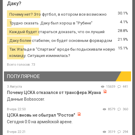
Даку?
30.1%
Почему нет? Это футбол, в котором все возможно
4.1%
Трудно сказать. Даку был хорош в "Рубине"
28.8%
Каждый будет стараться доказать, что он лучший
21.9%
Даку более стабилен, он будет основным форвардом
15.1%
Так Угальде в "Спартаке" вроде бы подыскивали новую
команду. Ситуация изменилась?
Всего голосов: 73
ПОПУЛЯРНОЕ
3 Августа
15659
441
Почему ЦСКА отказался от трансфера Жуана
Данные Bobsoccer.
Вчера 22:50
8579
360
ЦСКА вновь не обыграл "Ростов"
Сегодня 0:0 на армейской арене.
Вчера 22:21
3519
294