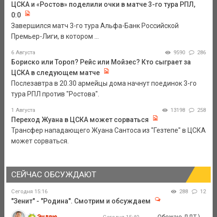
ЦСКА и «Ростов» поделили очки в матче 3-го тура РПЛ,
0:0
Завершился матч 3-го тура Альфа-Банк Российской
Премьер-Лиги, в котором ...
6 Августа
9590
286
Бориско или Тороп? Рейс или Мойзес? Кто сыграет за
ЦСКА в следующем матче
Послезавтра в 20.30 армейцы дома начнут поединок 3-го
тура РПЛ против "Ростова".
1 Августа
13198
258
Переход Жуана в ЦСКА может сорваться
Трансфер нападающего Жуана Сантоса из "Гезтепе" в ЦСКА
может сорваться.
СЕЙЧАС ОБСУЖДАЮТ
Сегодня 15:16
288
12
"Зенит" - "Родина". Смотрим и обсуждаем
Эндрю
Обожаю ДДТ )