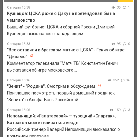
Сегодня 15:38
35
1
Кузнецов: ЦСКА даже с Даку не претендовал бы на
чемпионство
Бывший футболист ЦСКА и сборной России Дмитрий
Кузнецов высказался о нападающем ...
Сегодня 15:33
95
0
"Все оставили в братском матче с ЦСКА" - Генич об игре
"Динамо"
Комментатор телеканала "Матч ТВ" Константин Генич
высказался об игре московского ...
Сегодня 15:16
352
16
"Зенит" - "Родина". Смотрим и обсуждаем
Приглашаю посмотреть первый домашний поединок
"Зенита" в Альфа-Банк Российской ...
Сегодня 15:06
159
3
Непомнящий: «Галатасарай» — турецкий «Спартак»,
Батраков может вписаться везде
Российский тренер Валерий Непомнящий высказался о
возмжном переходе ...