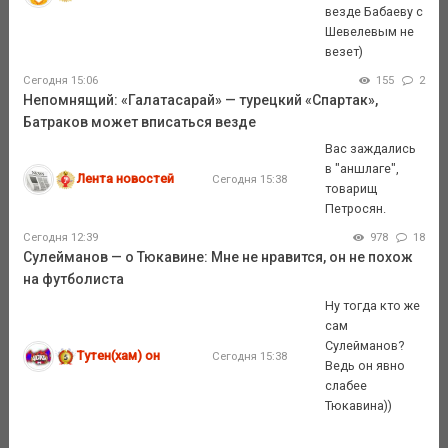
везде Бабаеву с
Шевелевым не
везет)
Сегодня 15:06
155
2
Непомнящий: «Галатасарай» — турецкий «Спартак»,
Батраков может вписаться везде
Вас заждались
в "аншлаге",
Лента новостей
Сегодня 15:38
товарищ
Петросян.
Сегодня 12:39
978
18
Сулейманов — о Тюкавине: Мне не нравится, он не похож
на футболиста
Ну тогда кто же
сам
Сулейманов?
Тутен(хам) он
Сегодня 15:38
Ведь он явно
слабее
Тюкавина))