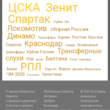
ЦСКА
Зенит
Спартак
Рубин
РФС
Локомотив
сборная России
Динамо
Ростов
Крылья
Трансферы
Карпин
Краснодар
Советов
Возможные
Семак
Трансферные
Кубок России
трансферы
слухи
Балтика
ПСЖ
Сочи
Оренбург
Дзюба
РПЛ
Акрон
Ахмат
Пари НН
Динамо Махачкала
ЧМ-2026
Челестини
Станкович
О проекте Bobsoccer
Футбольные новости
© 2009 Все права
Правила
Интервью
защищены.
О фишках и карточках
Трибуна
Электронное
О баллах и уровнях
Календарь
периодическое