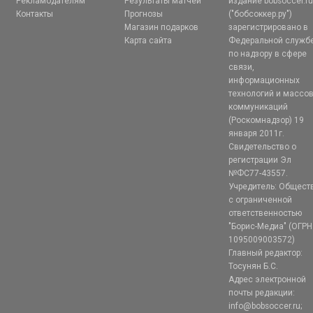
Рекламодателям
Результаты матчей
издание bobsoccer.r
Контакты
Прогнозы
("бобсоккер.ру")
Магазин подарков
зарегистрировано в
Карта сайта
Федеральной служб
по надзору в сфере
связи,
информационных
технологий и массо
коммуникаций
(Роскомнадзор) 19
января 2011г.
Свидетельство о
регистрации Эл
№ФС77-43557.
Учредитель: Общест
с ограниченной
ответственностью
"Борис-Медиа" (ОГРН
1095009003572)
Главный редактор:
Тосунян Б.С.
Адрес электронной
почты редакции:
info@bobsoccer.ru;