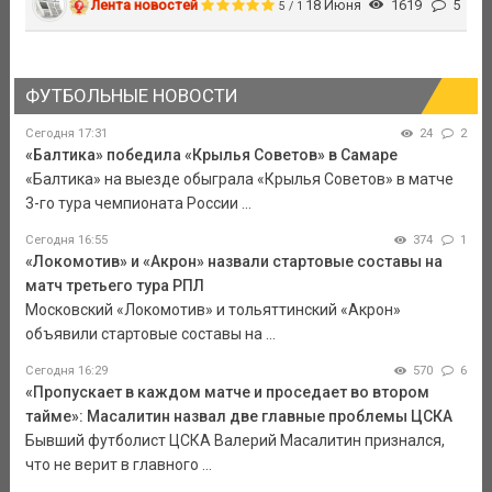
Лента новостей
18 Июня
1619
5
5 / 1
ФУТБОЛЬНЫЕ НОВОСТИ
Сегодня 17:31
24
2
«Балтика» победила «Крылья Советов» в Самаре
«Балтика» на выезде обыграла «Крылья Советов» в матче
3-го тура чемпионата России ...
Сегодня 16:55
374
1
«Локомотив» и «Акрон» назвали стартовые составы на
матч третьего тура РПЛ
Московский «Локомотив» и тольяттинский «Акрон»
объявили стартовые составы на ...
Сегодня 16:29
570
6
«Пропускает в каждом матче и проседает во втором
тайме»: Масалитин назвал две главные проблемы ЦСКА
Бывший футболист ЦСКА Валерий Масалитин признался,
что не верит в главного ...