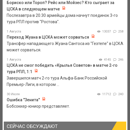
Бориско или Тороп? Рейс или Мойзес? Кто сыграет за
ЦСКА в следующем матче
Послезавтра в 20.30 армейцы дома начнут поединок 3-го
тура РПЛ против "Ростова".
1 Августа
13037
258
Переход Жуана в ЦСКА может сорваться
Трансфер нападающего Жуана Сантоса из "Гезтепе" в ЦСКА
может сорваться.
1 Августа
4145
246
ЦСКА не смог победить «Крылья Советов» в матче 2-го
тура РПЛ, 1:1
Завершился матч 2-го тура Альфа-Банк Российской
Премьер-Лиги, в котором ...
30 Июля
11712
240
Ошибка "Зенита"
Бобсоккер-юниор представляет.
СЕЙЧАС ОБСУЖДАЮТ