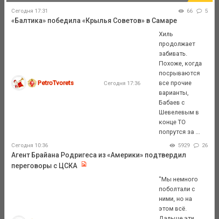
Сегодня 17:31
66
5
«Балтика» победила «Крылья Советов» в Самаре
Хиль
продолжает
забивать.
Похоже, когда
посрываются
PetroTvorets
все прочие
Сегодня 17:36
варианты,
Бабаев с
Шевелевым в
конце ТО
попрутся за ...
Сегодня 10:36
5929
26
Агент Брайана Родригеса из «Америки» подтвердил
переговоры с ЦСКА
"Мы немного
поболтали с
ними, но на
этом всё.
Дальше эти