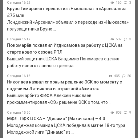
Сегодня 16:29
160
3
Бруно Гимараеш перешел из «Ньюкасла» в «Арсенал» за
£75 млн
Лондонский «Арсенал» объявил о переходе из «Ньюкасла»
полузащитника Бруно ...
Сегодня 16:17
537
3
Пономарёв похвалил Игдисамова за работу с ЦСКА на
старте нового сезона РПЛ
Бывший защитник ЦСКА Владимир Пономарёв оценил
работу нового главного тренера ...
Сегодня 16:16
435
20
Николаев назвал спорным решение ЭСК по моменту с
падением Литвинова в штрафной «Ахмата»
Бывший арбитр ФИФА Алексей Николаев
прокомментировал «СЭ» решение ЭСК о том, что ...
Сегодня 15:50
808
9
МФЛ. ПФК ЦСКА – "Динамо" (Махачкала) – 4:0
Молодежная команда ЦСКА победила в матче 18-го тура
Молодежной лиги "Динамо" из ...