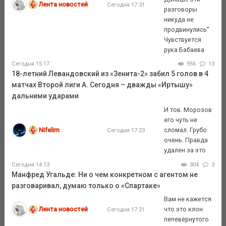
Лента новостей
Сегодня 17:31
разговоры
никуда не
продвинулись"
Чувствуется
рука Бабаева
Сегодня 15:17
956
13
18-летний Левандовский из «Зенита-2» забил 5 голов в 4
матчах Второй лиги А. Сегодня – дважды «Иртышу»
дальними ударами
И тов. Морозов
его чуть не
Nifelim
сломал. Грубо
Сегодня 17:23
очень. Правда
удален за это
Сегодня 14:13
304
3
Манфред Угальде: Ни о чем конкретном с агентом не
разговаривал, думаю только о «Спартаке»
Вам не кажется
Лента новостей
что это клон
Сегодня 17:21
пепевёрнутого