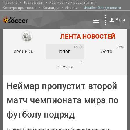
Правила
Трансферы
Расписание и результаты
Конкурс прогнозов
Команды
Игроки
Фрибет без депозита
Вход
ЛЕНТА НОВОСТЕЙ
12038
7594
ХРОНИКА
БЛОГ
ФОТО
0
ДРУЗЬЯ
Неймар пропустит второй
матч чемпионата мира по
футболу подряд
Лучший бомбардир в истории сборной Бразилии по