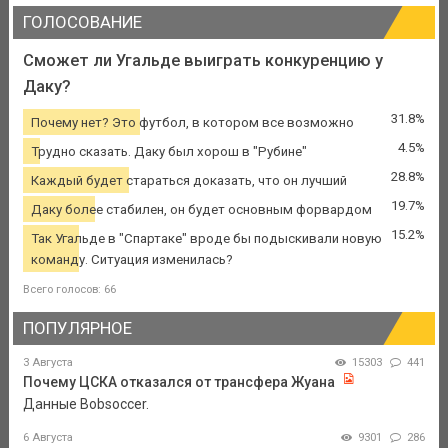
ГОЛОСОВАНИЕ
Сможет ли Угальде выиграть конкуренцию у
Даку?
31.8%
Почему нет? Это футбол, в котором все возможно
4.5%
Трудно сказать. Даку был хорош в "Рубине"
28.8%
Каждый будет стараться доказать, что он лучший
19.7%
Даку более стабилен, он будет основным форвардом
15.2%
Так Угальде в "Спартаке" вроде бы подыскивали новую
команду. Ситуация изменилась?
Всего голосов: 66
ПОПУЛЯРНОЕ
3 Августа
15303
441
Почему ЦСКА отказался от трансфера Жуана
Данные Bobsoccer.
6 Августа
9301
286