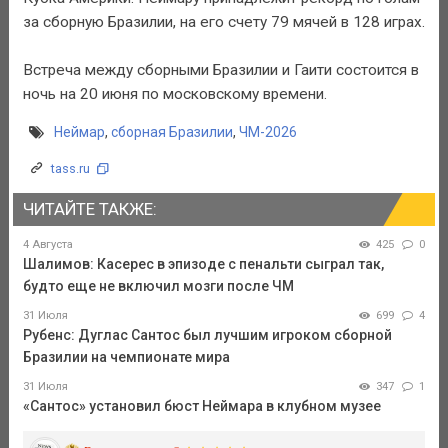
за сборную Бразилии, на его счету 79 мячей в 128 играх.
Встреча между сборными Бразилии и Гаити состоится в
ночь на 20 июня по московскому времени.
Неймар
,
сборная Бразилии
,
ЧМ-2026
tass.ru
ЧИТАЙТЕ ТАКЖЕ:
4 Августа
425
0
Шалимов: Касерес в эпизоде с пенальти сыграл так,
будто еще не включил мозги после ЧМ
31 Июля
699
4
Рубенс: Дуглас Сантос был лучшим игроком сборной
Бразилии на чемпионате мира
31 Июля
347
1
«Сантос» установил бюст Неймара в клубном музее