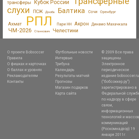
Трансферные
Кубок России
трансферы
слухи
Балтика
ПСЖ
Сочи
Оренбург
Дзюба
РПЛ
Акрон
Ахмат
Пари НН
Динамо Махачкала
ЧМ-2026
Челестини
Станкович
О проекте Bobsoccer
Футбольные новости
© 2009 Все права
Правила
Интервью
защищены.
О фишках и карточках
Трибуна
Электронное
О баллах и уровнях
Календарь
периодическое
Рекламодателям
Результаты матчей
издание bobsoccer.r
Контакты
Прогнозы
("бобсоккер.ру")
Магазин подарков
зарегистрировано в
Карта сайта
Федеральной служб
по надзору в сфере
связи,
информационных
технологий и массо
коммуникаций
(Роскомнадзор) 19
января 2011г.