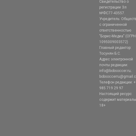
Свидетельство о
регистрации Эл
№ФС77-43557.
Учредитель: Общест
с ограниченной
ответственностью
"Борис-Медиа" (ОГРН
1095009003572)
Главный редактор:
Тосунян Б.С.
Адрес электронной
почты редакции:
info@bobsoccer.ru;
bobsoccerru@gmail.
Телефон редакции: +
985 719 29 97
Настоящий ресурс
содержит материал
18+