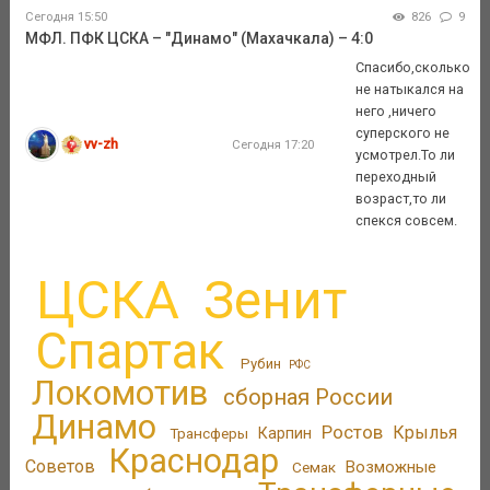
Сегодня 15:50
826
9
МФЛ. ПФК ЦСКА – "Динамо" (Махачкала) – 4:0
Спасибо,сколько
не натыкался на
него ,ничего
суперского не
vv-zh
Сегодня 17:20
усмотрел.То ли
переходный
возраст,то ли
спекся совсем.
ЦСКА
Зенит
Спартак
Рубин
РФС
Локомотив
сборная России
Динамо
Ростов
Крылья
Трансферы
Карпин
Краснодар
Советов
Возможные
Семак