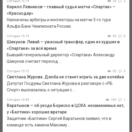
Сегодня 15:19
33
2
Кирилл Левников – главный судья матча «Спартак» –
«Краснодар»
Назначены арбитры и инспекторы на матчи 3-го тура
Альфа-Банк Чемпионата России.
Сегодня 15:19
43
0
Шикунов: Ливай — ужасный трансфер, один из худших в
«Спартаке» за всё время
Бывший генеральный директор «Спартака» Александр
Шикунов считает переход ...
Сегодня 15:12
55
5
Светлана Журова: Дзюба не станет играть за две копейки
Депутат Госдумы Светлана Журова в разговоре с «РБ
Спорт» высказалась о ситуации с ...
Сегодня 14:43
169
1
Варатынов — об уходе Бориско в ЦСКА: незаменимых нет,
у «Балтики» хорошие вратари
Защитник «Балтики» Сергей Варатынов заявил, что в
команде есть замена Максиму ...