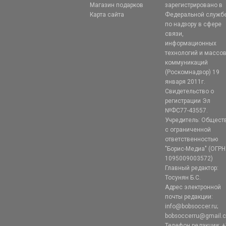
Магазин подарков
зарегистрировано в
Карта сайта
Федеральной служб
по надзору в сфере
связи,
информационных
технологий и массо
коммуникаций
(Роскомнадзор) 19
января 2011г.
Свидетельство о
регистрации Эл
№ФС77-43557.
Учредитель: Общест
с ограниченной
ответственностью
"Борис-Медиа" (ОГРН
1095009003572)
Главный редактор:
Тосунян Б.С.
Адрес электронной
почты редакции:
info@bobsoccer.ru;
bobsoccerru@gmail.
Телефон редакции: +