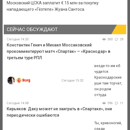
Московский ЦСКА заплатит € 15 млн за покупку
нападающего «Гёзтепе» Жуана Сантоса.
СЕЙЧАС ОБСУЖДАЮТ
Сегодня 14:20
300
29
Константин Генич и Михаил Моссаковский
прокомментируют матч «Спартак» — «Краснодар» в
третьем туре РПЛ
везде-то им кб
чудится.
Краснодарские
Borg
Сегодня 15:32
уши там торчат,
он родом
оттуда.
Сегодня 14:08
396
11
Кирьяков: Даку может не заиграть в «Спартаке», они
периодически ошибаются
Ты, кривоногий,
следи