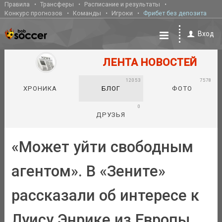
Правила
Трансферы
Расписание и результаты
Конкурс прогнозов
Команды
Игроки
Фрибет без депозита
Вход
ЛЕНТА НОВОСТЕЙ
12053
7578
ХРОНИКА
БЛОГ
ФОТО
0
ДРУЗЬЯ
«Может уйти свободным
агентом». В «Зените»
рассказали об интересе к
Луису Энрике из Европы