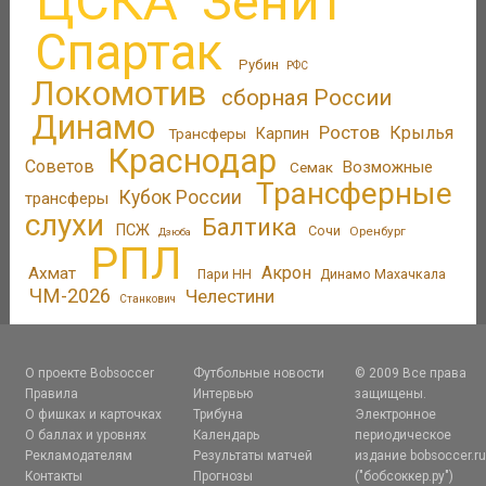
ЦСКА
Зенит
Спартак
Рубин
РФС
Локомотив
сборная России
Динамо
Ростов
Крылья
Трансферы
Карпин
Краснодар
Советов
Возможные
Семак
Трансферные
Кубок России
трансферы
слухи
Балтика
ПСЖ
Сочи
Оренбург
Дзюба
РПЛ
Акрон
Ахмат
Пари НН
Динамо Махачкала
ЧМ-2026
Челестини
Станкович
О проекте Bobsoccer
Футбольные новости
© 2009 Все права
Правила
Интервью
защищены.
О фишках и карточках
Трибуна
Электронное
О баллах и уровнях
Календарь
периодическое
Рекламодателям
Результаты матчей
издание bobsoccer.r
Контакты
Прогнозы
("бобсоккер.ру")