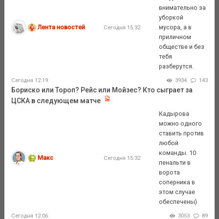
внимательно за
уборкой
Лента новостей
мусора, а в
Сегодня 15:32
приличном
обществе и без
тебя
разберутся.
Сегодня 12:19
3934
143
Бориско или Тороп? Рейс или Мойзес? Кто сыграет за
ЦСКА в следующем матче
Кадырова
можно одного
ставить против
любой
команды. 10
Макс
Сегодня 15:32
пенальти в
ворота
соперника в
этом случае
обеспечены)
Сегодня 12:06
3053
89