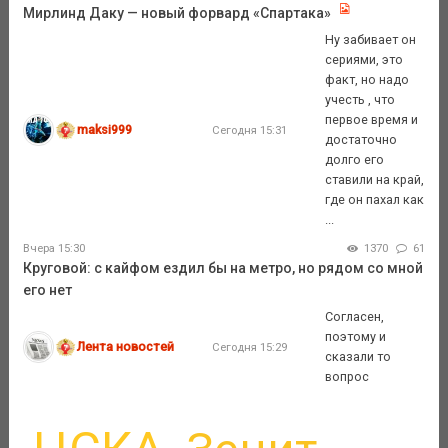
Мирлинд Даку — новый форвард «Спартака»
Ну забивает он
сериями, это
факт, но надо
учесть , что
первое время и
maksi999
Сегодня 15:31
достаточно
долго его
ставили на край,
где он пахал как
...
Вчера 15:30
1370
61
Круговой: с кайфом ездил бы на метро, но рядом со мной
его нет
Согласен,
поэтому и
Лента новостей
Сегодня 15:29
сказали то
вопрос