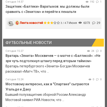
Сегодня 14:37
192
1
Защитник «Балтики» Варатынов: мы должны были
сравнять с «Зенитом» и перейти к пенальти
Лента новостей
7 Июня
6373
29
3 / 4
ФУТБОЛЬНЫЕ НОВОСТИ
Сегодня 15:27
24
0
Вратарь «Зенита» Москвичев — о матче с «Балтикой»: «Не
зря чуть подтолкнул штангу перед вторым таймом»
Вратарь петербургского «Зенита» Богдан Москвичев
рассказал «Матч ТВ», что ...
Сегодня 15:24
0
0
Мостовому интересно, как в "Спартаке" сыграются
Угальде и Даку
Бывший полузащитник сборной России Александр
Мостовой заявил РИА Новости, что ...