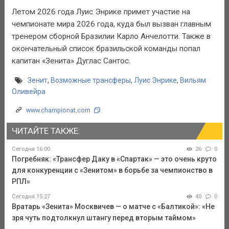
Летом 2026 года Луис Энрике примет участие на
чемпионате мира 2026 года, куда был вызван главным
тренером сборной Бразилии Карло Анчелотти. Также в
окончательный список бразильской команды попал
капитан «Зенита» Дуглас Сантос.
Зенит
,
Возможные трансферы
,
Луис Энрике
,
Вильям
Оливейра
www.championat.com
ЧИТАЙТЕ ТАКЖЕ:
Сегодня 16:00
26
0
Погребняк: «Трансфер Даку в «Спартак» — это очень круто
для конкуренции с «Зенитом» в борьбе за чемпионство в
РПЛ»
Сегодня 15:27
40
0
Вратарь «Зенита» Москвичев — о матче с «Балтикой»: «Не
зря чуть подтолкнул штангу перед вторым таймом»