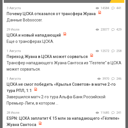
3 Августа
14584
441
Почему ЦСКА отказался от трансфера Жуана
Данные Bobsoccer.
29 Июля
23077
429
ЦСКА и новый нападающий
Еще о трансферах ЦСКА.
1 Августа
12572
258
Переход Жуана в ЦСКА может сорваться
Трансфер нападающего Жуана Сантоса из "Гезтепе" в ЦСКА
может сорваться.
1 Августа
3970
246
ЦСКА не смог победить «Крылья Советов» в матче 2-го
тура РПЛ, 1:1
Завершился матч 2-го тура Альфа-Банк Российской
Премьер-Лиги, в котором ...
28 Июля
11685
241
ESPN: ЦСКА заплатит € 15 млн за нападающего «Гёзтепе»
Жуана Сантоса