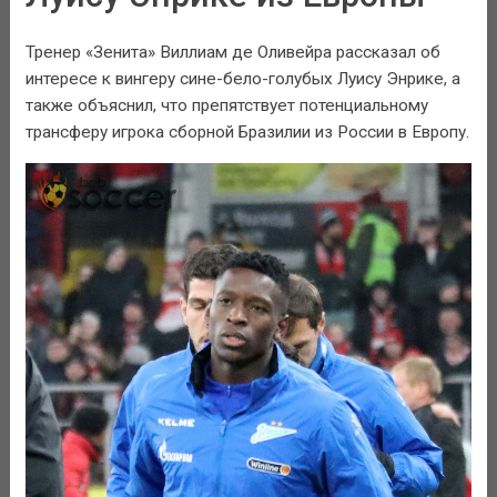
Тренер «Зенита» Виллиам де Оливейра рассказал об
интересе к вингеру сине-бело-голубых Луису Энрике, а
также объяснил, что препятствует потенциальному
трансферу игрока сборной Бразилии из России в Европу.