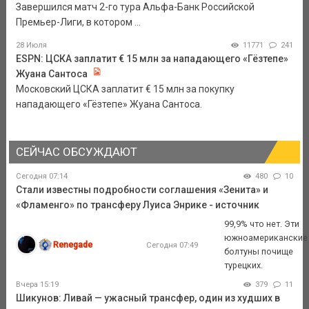
Завершился матч 2-го тура Альфа-Банк Российской
Премьер-Лиги, в котором ...
28 Июля
11771
241
ESPN: ЦСКА заплатит € 15 млн за нападающего «Гёзтепе»
Жуана Сантоса
Московский ЦСКА заплатит € 15 млн за покупку
нападающего «Гёзтепе» Жуана Сантоса.
СЕЙЧАС ОБСУЖДАЮТ
Сегодня 07:14
480
10
Стали известны подробности соглашения «Зенита» и
«Фламенго» по трансферу Луиса Энрике - источник
99,9% что нет. Эти
южноамериканские
Renegade
Сегодня 07:49
болтуны почище
турецких.
Вчера 15:19
379
11
Шикунов: Ливай — ужасный трансфер, один из худших в