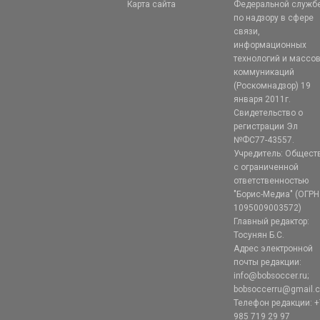
Карта сайта
Федеральной служб
по надзору в сфере
связи,
информационных
технологий и массо
коммуникаций
(Роскомнадзор) 19
января 2011г.
Свидетельство о
регистрации Эл
№ФС77-43557.
Учредитель: Общест
с ограниченной
ответственностью
"Борис-Медиа" (ОГРН
1095009003572)
Главный редактор:
Тосунян Б.С.
Адрес электронной
почты редакции:
info@bobsoccer.ru;
bobsoccerru@gmail.
Телефон редакции: +
985 719 29 97