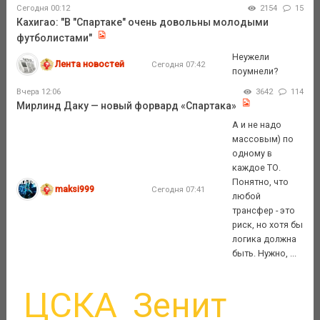
Сегодня 00:12
2154
15
Кахигао: "В "Спартаке" очень довольны молодыми
футболистами"
Неужели
Лента новостей
Сегодня 07:42
поумнели?
Вчера 12:06
3642
114
Мирлинд Даку — новый форвард «Спартака»
А и не надо
массовым) по
одному в
каждое ТО.
Понятно, что
maksi999
Сегодня 07:41
любой
трансфер - это
риск, но хотя бы
логика должна
быть. Нужно, ...
ЦСКА
Зенит