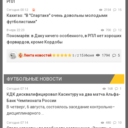
РПЛ
Сегодня 00:12
2154
15
Кахигао: "В "Спартаке" очень довольны молодыми
футболистами"
Вчера 22:23
700
12
Пономарёв: в Даку ничего особенного, в РПЛ нет хороших
форвардов, кроме Кордобы
Лента новостей
15 Июня
1794
5
5 / 2
ФУТБОЛЬНЫЕ НОВОСТИ
Сегодня 07:14
168
1
КДК дисквалифицировал Касинтуру на два матча Альфа-
Банк Чемпионата России
В четверг, 6 августа, состоялось заседание контрольно–
дисциплинарного ...
Сегодня 07:14
480
10