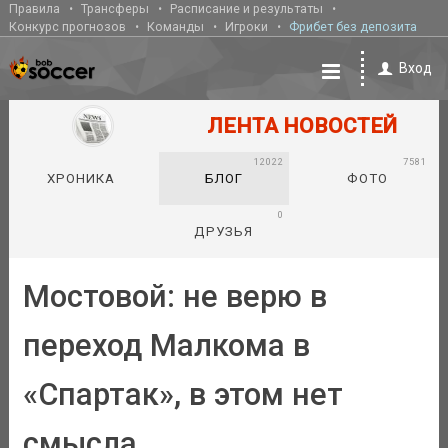
Правила
Трансферы
Расписание и результаты
Конкурс прогнозов
Команды
Игроки
Фрибет без депозита
Вход
ЛЕНТА НОВОСТЕЙ
12022
7581
ХРОНИКА
БЛОГ
ФОТО
0
ДРУЗЬЯ
Мостовой: не верю в
переход Малкома в
«Спартак», в этом нет
смысла