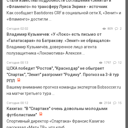
Стали известны подробности соглашения «Зенита» и
«Фламенго» по трансферу Луиса Энрике - источник
Как сообщает Bastidores CRF в социальной сети Х, «Зенит» и
«Фламенго» достигли ...
Сегодня 02:02
809
2
Владимир Кузьмичев: «У «Локо» есть письмо от
«Галатасарая» по Батракову. «Зенит» не обращался»
Владимир Кузьмичёв, доверенное лицо агента
полузащитника «Локомотива» Алексея ...
Сегодня 00:13
1797
12
ЦСКА победит "Ростов", "Краснодар" не обыграет
"Спартак", "Зенит" разгромит "Родину". Прогноз на 3-й тур
РПЛ
Вашему вниманию прогноз команды экспертов Bobsoccer.ru
на матчи третьего тура ...
Сегодня 00:12
2154
15
Кахигао: "В "Спартаке" очень довольны молодыми
футболистами"
Спортивный директор «Спартака» Франсис Кахигао
рассказал «Матч ТВ», что клуб ...