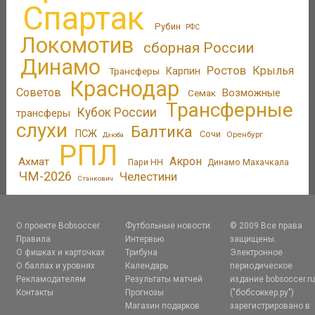
Спартак
Рубин
РФС
Локомотив
сборная России
Динамо
Ростов
Крылья
Трансферы
Карпин
Краснодар
Советов
Возможные
Семак
Трансферные
Кубок России
трансферы
слухи
Балтика
ПСЖ
Сочи
Оренбург
Дзюба
РПЛ
Акрон
Ахмат
Пари НН
Динамо Махачкала
ЧМ-2026
Челестини
Станкович
О проекте Bobsoccer
Футбольные новости
© 2009 Все права
Правила
Интервью
защищены.
О фишках и карточках
Трибуна
Электронное
О баллах и уровнях
Календарь
периодическое
Рекламодателям
Результаты матчей
издание bobsoccer.r
Контакты
Прогнозы
("бобсоккер.ру")
Магазин подарков
зарегистрировано в