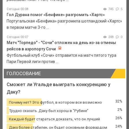
Сегодня 00:08
745
5
Гол Дурана помог «Бенфике» разгромить «Хартс»
Португальская «Бенфика» разгромила шотландский «Хартс»
в первом матче 3-го ...
Сегодня 00:07
248
0
Матч "Торпедо" - "Сочи" отложен на день из-за отмены
рейсов в аэропорту Сочи
Футбольный клуб «Сочи» отправится на матч пятого тура
Пари Первой лиги против ...
ГОЛОСОВАНИЕ
Сможет ли Угальде выиграть конкуренцию у
Даку?
32%
Почему нет? Это футбол, в котором все возможно
2%
Трудно сказать. Даку был хорош в "Рубине"
26%
Каждый будет стараться доказать, что он лучший
24%
Даку более стабилен, он будет основным форвардом