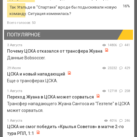
16%
Так Угальде в "Спартаке" вроде бы подыскивали новую
команду. Ситуация изменилась?
Всего голосов: 50
ПОПУЛЯРНОЕ
3 Августа
14806
441
Почему ЦСКА отказался от трансфера Жуана
Данные Bobsoccer.
29 Июля
23232
429
ЦСКА и новый нападающий
Еще о трансферах ЦСКА.
1 Августа
12718
258
Переход Жуана в ЦСКА может сорваться
Трансфер нападающего Жуана Сантоса из "Гезтепе" в ЦСКА
может сорваться.
1 Августа
4016
246
ЦСКА не смог победить «Крылья Советов» в матче 2-го
тура РПЛ, 1:1