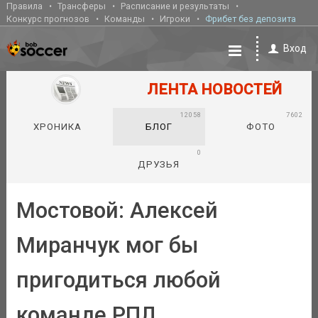
Правила
Трансферы
Расписание и результаты
Конкурс прогнозов
Команды
Игроки
Фрибет без депозита
Вход
ЛЕНТА НОВОСТЕЙ
12058
7602
ХРОНИКА
БЛОГ
ФОТО
0
ДРУЗЬЯ
Мостовой: Алексей
Миранчук мог бы
пригодиться любой
команде РПЛ