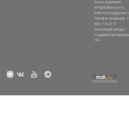
почты редакции:
info@bobsoccer.ru;
bobsoccerru@gmail.
Телефон редакции: +
985 719 29 97
Настоящий ресурс
содержит материал
18+