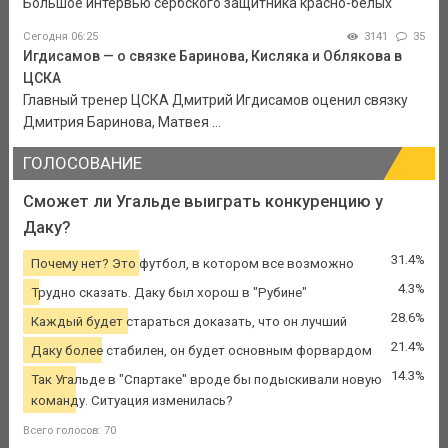
Большое интервью сербского защитника красно-белых
Сегодня 06:25
3141
35
Игдисамов — о связке Баринова, Кисляка и Облякова в
ЦСКА
Главный тренер ЦСКА Дмитрий Игдисамов оценил связку
Дмитрия Баринова, Матвея ...
ГОЛОСОВАНИЕ
Сможет ли Угальде выиграть конкуренцию у
Даку?
31.4%
Почему нет? Это футбол, в котором все возможно
4.3%
Трудно сказать. Даку был хорош в "Рубине"
28.6%
Каждый будет стараться доказать, что он лучший
21.4%
Даку более стабилен, он будет основным форвардом
14.3%
Так Угальде в "Спартаке" вроде бы подыскивали новую
команду. Ситуация изменилась?
Всего голосов: 70