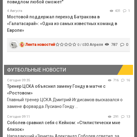
повидлом любой сможет"
4 Августа
431
1
Мостовой поддержал переход Батракова в
«Галатасарай»: «Одна из самых известных команд в
Европе»
Лента новостей
30 Апреля
787
0
0 / 0
ФУТБОЛЬНЫЕ НОВОСТИ
Сегодня 09:35
716
16
Тренер ЦСКА объяснил замену Гонду в матче с
«Ростовом»
Главный тренер ЦСКА Дмитрий Игдисамов высказался о
замене форварда Лусиано Гонду ...
Сегодня 09:11
291
13
Соболев сравнил себя с Кейном: «Стилистически мне
близок»
Нападающий «Зенита» Александр Соболев ответил, за