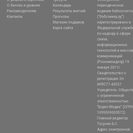
О баллах и уровнях
Календарь
периодическое
Рекламодателям
Результаты матчей
издание bobsoccer.r
Контакты
Прогнозы
("бобсоккер.ру")
Магазин подарков
зарегистрировано в
Карта сайта
Федеральной служб
по надзору в сфере
связи,
информационных
технологий и массо
коммуникаций
(Роскомнадзор) 19
января 2011г.
Свидетельство о
регистрации Эл
№ФС77-43557.
Учредитель: Общест
с ограниченной
ответственностью
"Борис-Медиа" (ОГРН
1095009003572)
Главный редактор:
Тосунян Б.С.
Адрес электронной