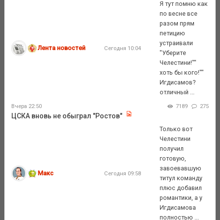
Я тут помню как
по весне все
разом прям
петицию
устраивали
Лента новостей
Сегодня 10:04
"Уберите
Челестини!""
хоть бы кого!""
Игдисамов?
отличный ...
Вчера 22:50
7189
275
ЦСКА вновь не обыграл "Ростов"
Только вот
Челестини
получил
готовую,
завоевавшую
Макс
Сегодня 09:58
титул команду
плюс добавил
романтики, а у
Игдисамова
полностью ...