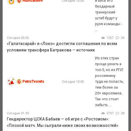
Hurricane99
и весь его
Сегодня 10:05
бездарный
тренерский
штаб будут у
руля команды -
...
Сегодня 05:05
1257
24
«Галатасарай» и «Локо» достигли соглашения по всем
условиям трансфера Батракова — источник
Из этих стран
проще уехать в
топ-5, но из РПЛ
россиянину
PetroTvorets
туда не попасть,
Сегодня 10:05
тем более за
20+ евролямов.
Так что стоит
забыть ...
Сегодня 01:33
2737
28
Гендиректор ЦСКА Бабаев — об игре с «Ростовом»:
«Плохой матч. Мы сыграли ниже своих возможностей»