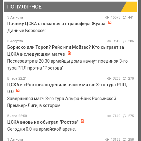
ПОПУЛЯРНОЕ
3 Августа
15573
441
Почему ЦСКА отказался от трансфера Жуана
Данные Bobsoccer.
6 Августа
9519
286
Бориско или Тороп? Рейс или Мойзес? Кто сыграет за
ЦСКА в следующем матче
Послезавтра в 20.30 армейцы дома начнут поединок 3-го
тура РПЛ против "Ростова".
Вчера 22:21
3263
270
ЦСКА и «Ростов» поделили очки в матче 3-го тура РПЛ,
0:0
Завершился матч 3-го тура Альфа-Банк Российской
Премьер-Лиги, в котором ...
Вчера 22:50
7149
275
ЦСКА вновь не обыграл "Ростов"
Сегодня 0:0 на армейской арене.
1 Августа
13153
258