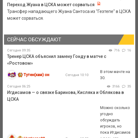
Переход Жуана в ЦСКА может сорваться
Трансфер нападающего Жуана Сантоса из "Гезтепе" в ЦСКА
может сорваться.
СЕЙЧАС ОБСУЖДАЮТ
Сегодня 09:35
716
16
Тренер ЦСКА объяснил замену Гонду в матче с
«Ростовом»
В этом мачте на
Тутен(хам) он
Сегодня 10:10
30.
Сегодня 06:25
3166
35
Игдисамов — о связке Баринова, Кисляка и Облякова в
ЦСКА
Можно сколько
угодно
обсуждать
игроков, но
пока Игдисамов