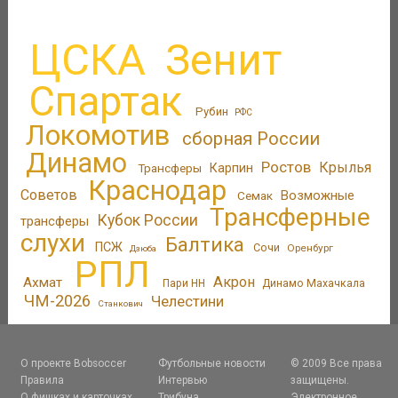
ЦСКА
Зенит
Спартак
Рубин
РФС
Локомотив
сборная России
Динамо
Ростов
Крылья
Трансферы
Карпин
Краснодар
Советов
Возможные
Семак
Трансферные
Кубок России
трансферы
слухи
Балтика
ПСЖ
Сочи
Оренбург
Дзюба
РПЛ
Акрон
Ахмат
Пари НН
Динамо Махачкала
ЧМ-2026
Челестини
Станкович
О проекте Bobsoccer
Футбольные новости
© 2009 Все права
Правила
Интервью
защищены.
О фишках и карточках
Трибуна
Электронное