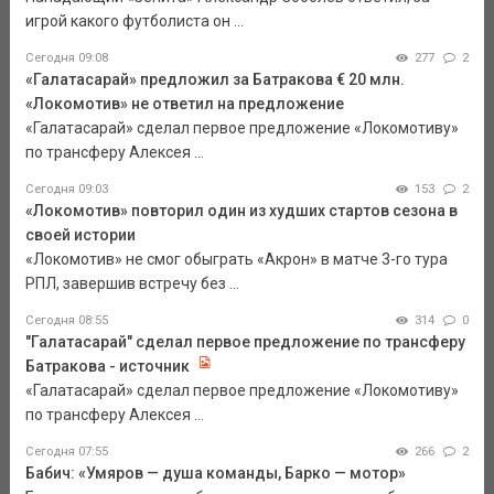
игрой какого футболиста он ...
Сегодня 09:08
277
2
«Галатасарай» предложил за Батракова € 20 млн.
«Локомотив» не ответил на предложение
«Галатасарай» сделал первое предложение «Локомотиву»
по трансферу Алексея ...
Сегодня 09:03
153
2
«Локомотив» повторил один из худших стартов сезона в
своей истории
«Локомотив» не смог обыграть «Акрон» в матче 3-го тура
РПЛ, завершив встречу без ...
Сегодня 08:55
314
0
"Галатасарай" сделал первое предложение по трансферу
Батракова - источник
«Галатасарай» сделал первое предложение «Локомотиву»
по трансферу Алексея ...
Сегодня 07:55
266
2
Бабич: «Умяров — душа команды, Барко — мотор»