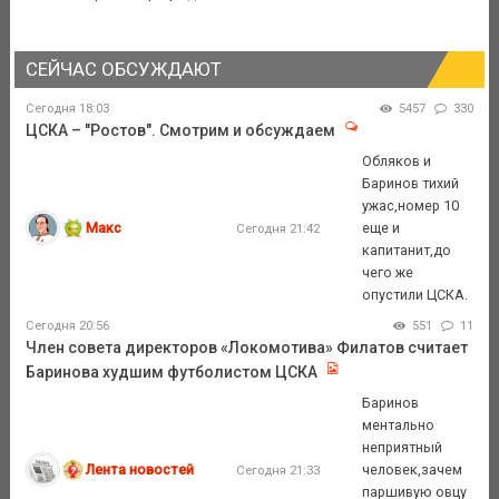
СЕЙЧАС ОБСУЖДАЮТ
Сегодня 18:03
5457
330
ЦСКА – "Ростов". Смотрим и обсуждаем
Обляков и
Баринов тихий
ужас,номер 10
Макс
еще и
Сегодня 21:42
капитанит,до
чего же
опустили ЦСКА.
Сегодня 20:56
551
11
Член совета директоров «Локомотива» Филатов считает
Баринова худшим футболистом ЦСКА
Баринов
ментально
неприятный
Лента новостей
человек,зачем
Сегодня 21:33
паршивую овцу