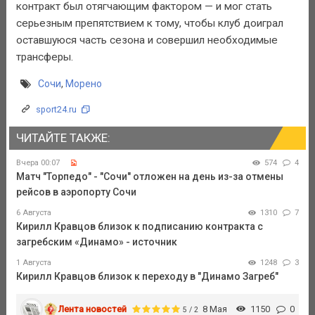
контракт был отягчающим фактором — и мог стать
серьезным препятствием к тому, чтобы клуб доиграл
оставшуюся часть сезона и совершил необходимые
трансферы.
Сочи
,
Морено
sport24.ru
ЧИТАЙТЕ ТАКЖЕ:
Вчера 00:07
574
4
Матч "Торпедо" - "Сочи" отложен на день из-за отмены
рейсов в аэропорту Сочи
6 Августа
1310
7
Кирилл Кравцов близок к подписанию контракта с
загребским «Динамо» - источник
1 Августа
1248
3
Кирилл Кравцов близок к переходу в "Динамо Загреб"
Лента новостей
8 Мая
1150
0
5 / 2