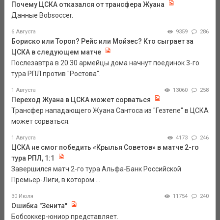
Почему ЦСКА отказался от трансфера Жуана
Данные Bobsoccer.
6 Августа
9359
286
Бориско или Тороп? Рейс или Мойзес? Кто сыграет за
ЦСКА в следующем матче
Послезавтра в 20.30 армейцы дома начнут поединок 3-го
тура РПЛ против "Ростова".
1 Августа
13060
258
Переход Жуана в ЦСКА может сорваться
Трансфер нападающего Жуана Сантоса из "Гезтепе" в ЦСКА
может сорваться.
1 Августа
4173
246
ЦСКА не смог победить «Крылья Советов» в матче 2-го
тура РПЛ, 1:1
Завершился матч 2-го тура Альфа-Банк Российской
Премьер-Лиги, в котором ...
30 Июля
11754
240
Ошибка "Зенита"
Бобсоккер-юниор представляет.