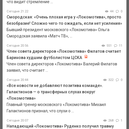
что видит стремление ...
Сегодня 21:22
44
0
Смородская: «Очень плохая игра у «Локомотива», просто
безобразие! Сложно чего‑то ожидать, если нет усиления»
Бывший президент московского «Локомотива» Ольга
Смородская заявила «Матч ТВ», ...
Сегодня 20:56
551
11
Член совета директоров «Локомотива» Филатов считает
Баринова худшим футболистом ЦСКА
Член совета директоров «Локомотива» Валерий Филатов
заявил, что считает ...
Сегодня 20:44
322
0
«Все новости не добавляют позитива команде».
Галактионов — о трансферных слухах вокруг
«Локомотива»
Главный тренер московского «Локомотива» Михаил
Галактионов признал, что слухи о ...
Сегодня 20:07
268
1
Нападающий «Локомотива» Руденко получил травму