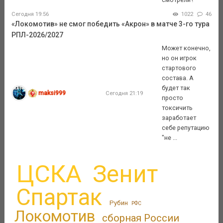
Сегодня 19:56
1022
46
«Локомотив» не смог победить «Акрон» в матче 3-го тура
РПЛ-2026/2027
Может конечно,
но он игрок
стартового
состава. А
будет так
maksi999
Сегодня 21:19
просто
токсичить
заработает
себе репутацию
"не ...
ЦСКА
Зенит
Спартак
Рубин
РФС
Локомотив
сборная России