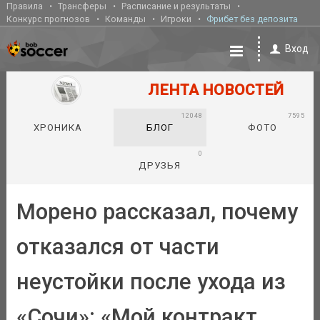
Правила
Трансферы
Расписание и результаты
Конкурс прогнозов
Команды
Игроки
Фрибет без депозита
Вход
ЛЕНТА НОВОСТЕЙ
12048
7595
ХРОНИКА
БЛОГ
ФОТО
0
ДРУЗЬЯ
Морено рассказал, почему
отказался от части
неустойки после ухода из
«Сочи»: «Мой контракт