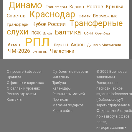
Динамо
Ростов
Крылья
Трансферы
Карпин
Краснодар
Советов
Возможные
Семак
Трансферные
Кубок России
трансферы
слухи
Балтика
ПСЖ
Сочи
Оренбург
Дзюба
РПЛ
Акрон
Ахмат
Пари НН
Динамо Махачкала
ЧМ-2026
Челестини
Станкович
О проекте Bobsoccer
Футбольные новости
© 2009 Все права
Правила
Интервью
защищены.
О фишках и карточках
Трибуна
Электронное
О баллах и уровнях
Календарь
периодическое
Рекламодателям
Результаты матчей
издание bobsoccer.r
Контакты
Прогнозы
("бобсоккер.ру")
Магазин подарков
зарегистрировано в
Карта сайта
Федеральной служб
по надзору в сфере
связи,
информационных