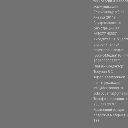
технологий и массо
коммуникаций
(Роскомнадзор) 19
января 2011г.
Свидетельство о
регистрации Эл
№ФС77-43557.
Учредитель: Общест
с ограниченной
ответственностью
"Борис-Медиа" (ОГРН
1095009003572)
Главный редактор:
Тосунян Б.С.
Адрес электронной
почты редакции:
info@bobsoccer.ru;
bobsoccerru@gmail.
Телефон редакции: +
985 719 29 97
Настоящий ресурс
содержит материал
18+