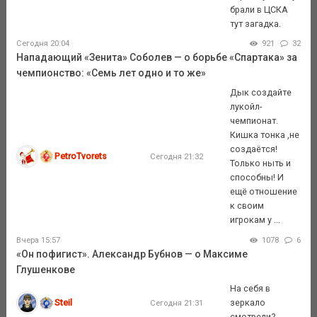
брали в ЦСКА
тут загадка.
Сегодня 20:04
921
32
Нападающий «Зенита» Соболев — о борьбе «Спартака» за
чемпионство: «Семь лет одно и то же»
Дык создайте
лукойл-
чемпионат.
Кишка тонка ,не
создаётся!
PetroTvorets
Сегодня 21:32
Только ныть и
способны! И
ещё отношение
к своим
игрокам у ...
Вчера 15:57
1078
6
«Он пофигист». Александр Бубнов — о Максиме
Глушенкове
На себя в
Steil
зеркало
Сегодня 21:31
смотрели?