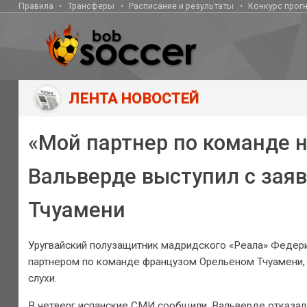
Правила
Трансферы
Расписание и результаты
Конкурс прог
ЛЕНТА НОВОСТЕЙ
«Мой партнер по команде не
Вальверде выступил с зая
Тчуамени
Уругвайский полузащитник мадридского «Реала» Федери
партнером по команде французом Орельеном Тчуамени, 
слухи.
В четверг испанские СМИ сообщили, Вальверде отказалс