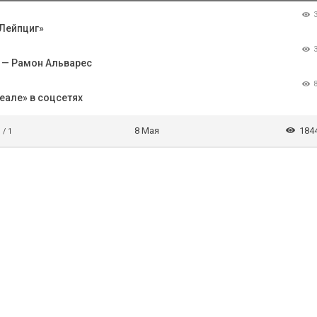
 Лейпциг»
 — Рамон Альварес
еале» в соцсетях
8 Мая
184
 / 1