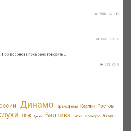
3502
112
6440
56
 Про Воронова пока рано говорить ...
382
8
Динамо
оссии
Ростов
Трансферы
Карпин
слухи
Балтика
Ахмат
ПСЖ
Сочи
Оренбург
Дзюба