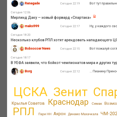
Renegade
Вот тут правильн
Сегодня 22:19
Сегодня 12:06
Мирлинд Даку — новый форвард «Спартака»
maksi999
Ну, у каждого св
Сегодня 22:17
Сегодня 18:20
Несколько клубов РПЛ хотят арендовать нападающего Ц
Bobsoccer News
Вот пожалуй согл
Сегодня 22:15
Сегодня 18:17
В УЕФА заявили, что бойкот чемпионатов мира и других т
Borg
... Пианину Прин
Сегодня 22:12
ЦСКА
Зенит
Спа
Краснодар
Крылья Советов
Возмо
Семак
РПЛ
ЧМ-20
Акрон
Пари НН
Динамо Махачкала