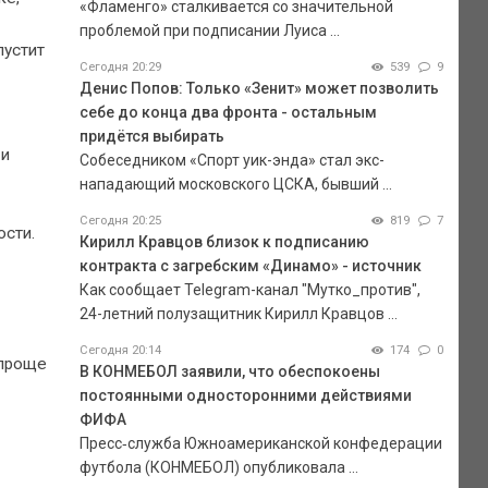
«Фламенго» сталкивается со значительной
проблемой при подписании Луиса ...
пустит
Сегодня 20:29
539
9
Денис Попов: Только «Зенит» может позволить
себе до конца два фронта - остальным
придётся выбирать
 и
Собеседником «Спорт уик-энда» стал экс-
нападающий московского ЦСКА, бывший ...
Сегодня 20:25
819
7
ости.
Кирилл Кравцов близок к подписанию
контракта с загребским «Динамо» - источник
Как сообщает Telegram-канал "Мутко_против",
24-летний полузащитник Кирилл Кравцов ...
Сегодня 20:14
174
0
 проще
В КОНМЕБОЛ заявили, что обеспокоены
постоянными односторонними действиями
ФИФА
Пресс‑служба Южноамериканской конфедерации
футбола (КОНМЕБОЛ) опубликовала ...