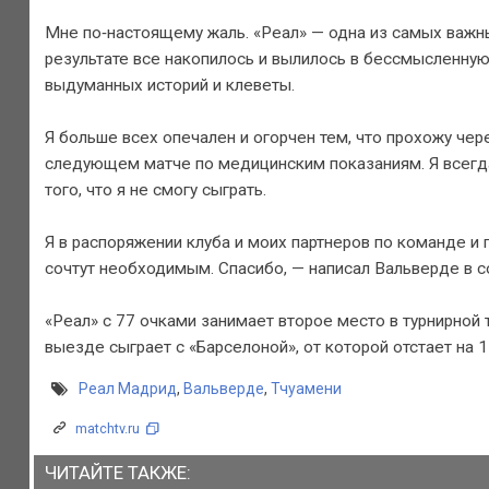
Мне по‑настоящему жаль. «Реал» — одна из самых важны
результате все накопилось и вылилось в бессмысленную
выдуманных историй и клеветы.
Я больше всех опечален и огорчен тем, что прохожу чере
следующем матче по медицинским показаниям. Я всегда 
того, что я не смогу сыграть.
Я в распоряжении клуба и моих партнеров по команде и 
сочтут необходимым. Спасибо, — написал Вальверде в с
«Реал» с 77 очками занимает второе место в турнирной
выезде сыграет с «Барселоной», от которой отстает на 1
Реал Мадрид
,
Вальверде
,
Тчуамени
matchtv.ru
ЧИТАЙТЕ ТАКЖЕ: