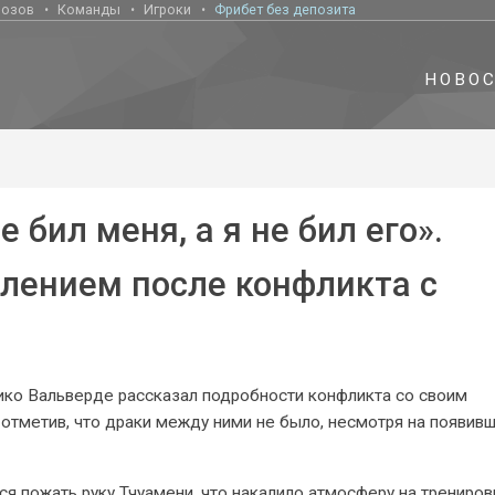
нозов
Команды
Игроки
Фрибет без депозита
НОВО
 бил меня, а я не бил его».
влением после конфликта с
ко Вальверде рассказал подробности конфликта со своим
отметив, что драки между ними не было, несмотря на появив
я пожать руку Тчуамени, что накалило атмосферу на трениров