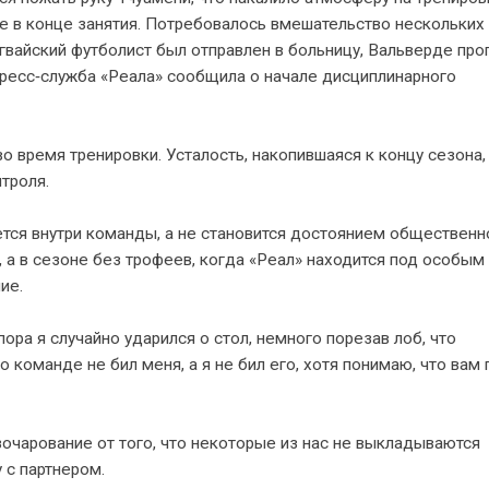
ке в конце занятия. Потребовалось вмешательство нескольких
гвайский футболист был отправлен в больницу, Вальверде про
Пресс‑служба «Реала» сообщила о начале дисциплинарного
 время тренировки. Усталость, накопившаяся к концу сезона,
троля.
тся внутри команды, а не становится достоянием общественн
, а в сезоне без трофеев, когда «Реал» находится под особым
ие.
ора я случайно ударился о стол, немного порезав лоб, что
о команде не бил меня, а я не бил его, хотя понимаю, что вам
азочарование от того, что некоторые из нас не выкладываются
 с партнером.