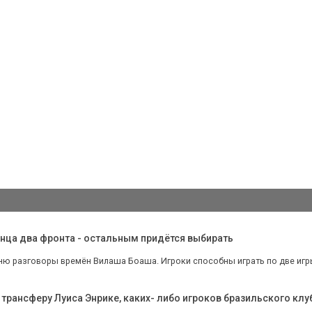
онца два фронта - остальным придётся выбирать
ю разговоры времён Вилаша Боаша. Игроки способны играть по две игры 
 трансферу Луиса Энрике, каких- либо игроков бразильского клу