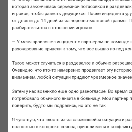
которая закончилась серьезной потасовкой в ​​раздевал
игроков, чтобы разнять дерущихся. После инцидента уру
от десяти до 14 дней из‑за черепно‑мозговой травмы. 
разбирательства в отношении игроков.
— У меня произошел инцидент с партнером по команде во
разочарование привели к тому, что все вышло из‑под кон
Такое может случаться в раздевалке и обычно разрешае
Очевидно, что кто‑то намеренно продвигает эту историю
вниманием, любой ситуации придают чрезмерное значен
Затем у нас возникло еще одно разногласие. Во время сп
потребовало обычного визита в больницу. Мой партнер п
поверить, будто мы подрались, но это не так.
Я чувствую, что злость из‑за сложившейся ситуации и р
полностью в концовке сезона, привели меня к конфликту