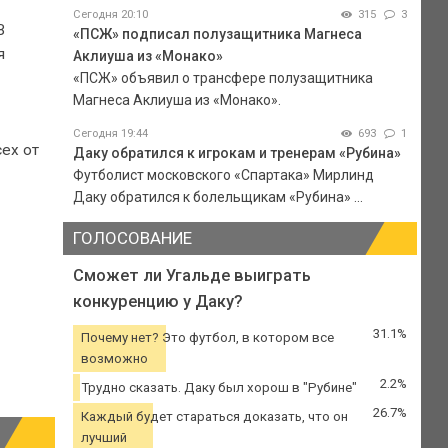
Сегодня 20:10
315
3
В
«ПСЖ» подписал полузащитника Магнеса
я
Аклиуша из «Монако»
«ПСЖ» объявил о трансфере полузащитника
Магнеса Аклиуша из «Монако».
Сегодня 19:44
693
1
сех от
Даку обратился к игрокам и тренерам «Рубина»
Футболист московского «Спартака» Мирлинд
Даку обратился к болельщикам «Рубина» ...
ГОЛОСОВАНИЕ
Сможет ли Угальде выиграть
конкуренцию у Даку?
31.1%
Почему нет? Это футбол, в котором все
возможно
2.2%
Трудно сказать. Даку был хорош в "Рубине"
26.7%
Каждый будет стараться доказать, что он
лучший