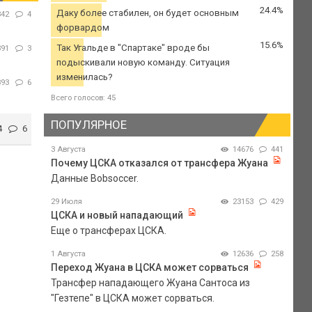
24.4%
Даку более стабилен, он будет основным
342
4
форвардом
15.6%
Так Угальде в "Спартаке" вроде бы
391
3
подыскивали новую команду. Ситуация
изменилась?
893
6
Всего голосов: 45
ПОПУЛЯРНОЕ
4
6
3 Августа
14676
441
Почему ЦСКА отказался от трансфера Жуана
Данные Bobsoccer.
29 Июля
23153
429
ЦСКА и новый нападающий
Еще о трансферах ЦСКА.
1 Августа
12636
258
Переход Жуана в ЦСКА может сорваться
Трансфер нападающего Жуана Сантоса из
"Гезтепе" в ЦСКА может сорваться.