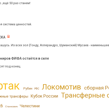
о ,ещё 50 раз станем!
оя система ценностей.
СКА
ашусь. Из всех зол (Гонду, Аллерандро, Шуманский) Мусаев - наименьшее.
урниров ФИФА остаётся в силе
осят под конец.
ртак
Локомотив
сборная Р
Рубин
РФС
Трансферные 
Кубок России
жные трансферы
26
Челестини
Станкович