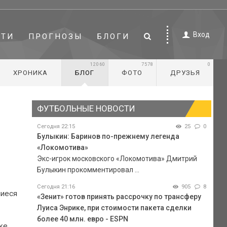
Вход
СТИ
ПРОГНОЗЫ
БЛОГИ
12060
7578
0
ХРОНИКА
БЛОГ
ФОТО
ДРУЗЬЯ
ФУТБОЛЬНЫЕ НОВОСТИ
Сегодня 22:15
25
0
Булыкин: Баринов по-прежнему легенда
«Локомотива»
Экс-игрок московского «Локомотива» Дмитрий
Булыкин прокомментировал ...
Сегодня 21:16
905
8
шиеся
«Зенит» готов принять рассрочку по трансферу
Луиса Энрике, при стоимости пакета сделки
более 40 млн. евро - ESPN
ке,