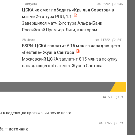
1 Августа
3992
246
ЦСКА не смог победить «Крылья Советов» в
матче 2-го тура РПЛ, 1:1
Завершился матч 2-го тура Альфа-Банк
Российской Премьер-Лиги, в котором ...
28 Июля
11722
241
ESPN: ЦСКА заплатит € 15 млн за нападающего
«Гёзтепе» Жуана Сантоса
Московский ЦСКА заплатит € 15 млн за покупку
нападающего «Гёзтепе» Жуана Сантоса.
539
9
в неделю ,на протяжении почти всего ...
1766
79
ба — источник