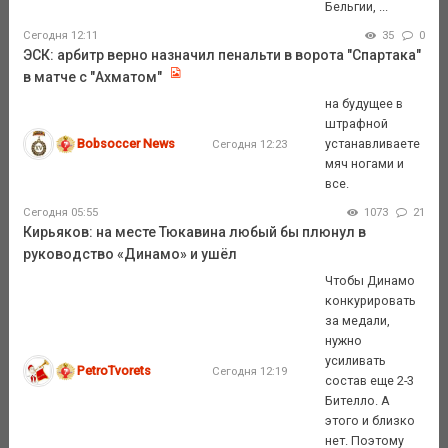
Бельгии, ...
Сегодня 12:11
35
0
ЭСК: арбитр верно назначил пенальти в ворота "Спартака"
в матче с "Ахматом"
на будущее в
штрафной
Bobsoccer News
устанавливаете
Сегодня 12:23
мяч ногами и
все.
Сегодня 05:55
1073
21
Кирьяков: на месте Тюкавина любый бы плюнул в
руководство «Динамо» и ушёл
Чтобы Динамо
конкурировать
за медали,
нужно
усиливать
PetroTvorets
Сегодня 12:19
состав еще 2-3
Бителло. А
этого и близко
нет. Поэтому