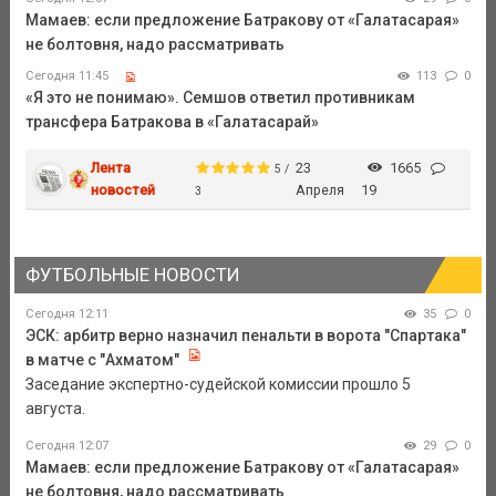
Мамаев: если предложение Батракову от «Галатасарая»
не болтовня, надо рассматривать
Сегодня 11:45
113
0
«Я это не понимаю». Семшов ответил противникам
трансфера Батракова в «Галатасарай»
Лента
23
1665
5 /
новостей
Апреля
19
3
ФУТБОЛЬНЫЕ НОВОСТИ
Сегодня 12:11
35
0
ЭСК: арбитр верно назначил пенальти в ворота "Спартака"
в матче с "Ахматом"
Заседание экспертно-судейской комиссии прошло 5
августа.
Сегодня 12:07
29
0
Мамаев: если предложение Батракову от «Галатасарая»
не болтовня, надо рассматривать