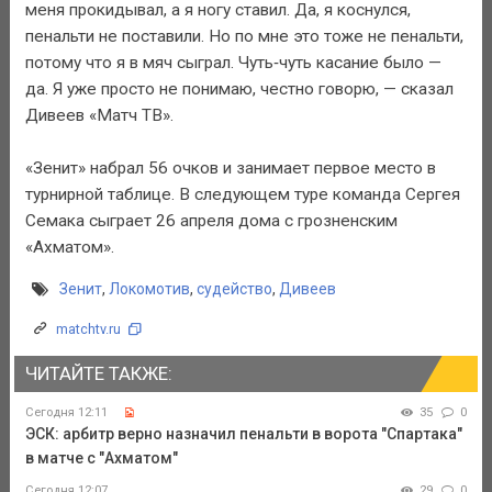
меня прокидывал, а я ногу ставил. Да, я коснулся,
пенальти не поставили. Но по мне это тоже не пенальти,
потому что я в мяч сыграл. Чуть‑чуть касание было —
да. Я уже просто не понимаю, честно говорю, — сказал
Дивеев «Матч ТВ».
«Зенит» набрал 56 очков и занимает первое место в
турнирной таблице. В следующем туре команда Сергея
Семака сыграет 26 апреля дома с грозненским
«Ахматом».
Зенит
,
Локомотив
,
судейство
,
Дивеев
matchtv.ru
ЧИТАЙТЕ ТАКЖЕ:
Сегодня 12:11
35
0
ЭСК: арбитр верно назначил пенальти в ворота "Спартака"
в матче с "Ахматом"
Сегодня 12:07
29
0