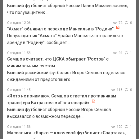
Бывший футболист сборной России Павел Мамаев заявил,
что полузащитник ...
Сегодня 12:06
72
0
"Ахмат" объявил о переходе Мансильи в "Родину"
Полузащитник "Ахмата" Брайан Мансилья отправился в
аренду в "Родину", сообщает ...
Сегодня 11:53
94
1
Семшов считает, что ЦСКА обыграет "Ростов" с
минимальным счетом
Бывший российский футболист Игорь Семшов поделился
ожиданиями от предстоящего ...
Сегодня 11:45
113
0
«Я это не понимаю». Семшов ответил противникам
трансфера Батракова в «Галатасарай»
Бывший футболист сборной России Игорь Семшов
высказался о возможном переходе ...
Сегодня 11:36
120
1
Массалыга: «Барко — ключевой футболист «Спартака»,