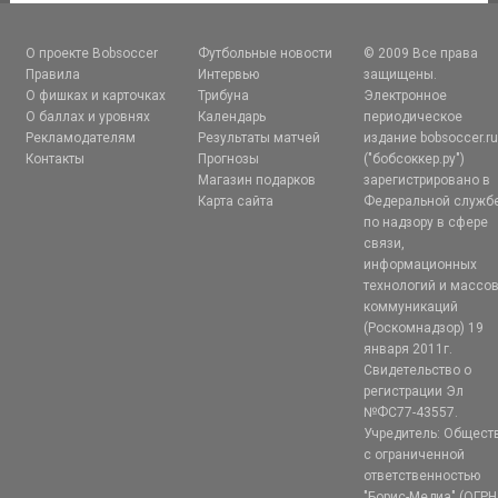
О проекте Bobsoccer
Футбольные новости
© 2009 Все права
Правила
Интервью
защищены.
О фишках и карточках
Трибуна
Электронное
О баллах и уровнях
Календарь
периодическое
Рекламодателям
Результаты матчей
издание bobsoccer.r
Контакты
Прогнозы
("бобсоккер.ру")
Магазин подарков
зарегистрировано в
Карта сайта
Федеральной служб
по надзору в сфере
связи,
информационных
технологий и массо
коммуникаций
(Роскомнадзор) 19
января 2011г.
Свидетельство о
регистрации Эл
№ФС77-43557.
Учредитель: Общест
с ограниченной
ответственностью
"Борис-Медиа" (ОГРН