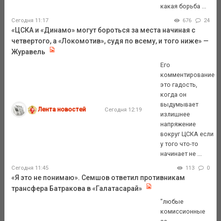
какая борьба ...
Сегодня 11:17
676
24
«ЦСКА и «Динамо» могут бороться за места начиная с
четвертого, а «Локомотив», судя по всему, и того ниже» —
Журавель
Его
комментирование
это гадость,
когда он
выдумывает
Лента новостей
Сегодня 12:19
излишнее
напряжение
вокруг ЦСКА если
у того что-то
начинает не ...
Сегодня 11:45
113
0
«Я это не понимаю». Семшов ответил противникам
трансфера Батракова в «Галатасарай»
"любые
комиссионные