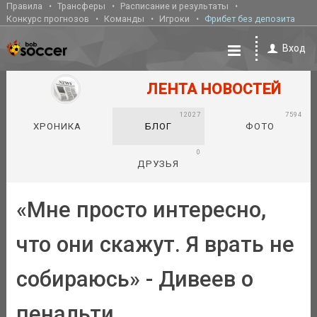
Правила
Трансферы
Расписание и результаты
Конкурс прогнозов
Команды
Игроки
Фрибет без депозита
Вход
ЛЕНТА НОВОСТЕЙ
12027
7594
ХРОНИКА
БЛОГ
ФОТО
0
ДРУЗЬЯ
«Мне просто интересно,
что они скажут. Я врать не
собираюсь» - Дивеев о
пенальти