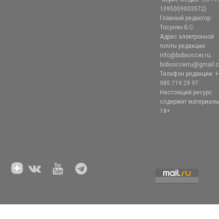
1095009003572)
Главный редактор:
Тосунян Б.С.
Адрес электронной
почты редакции:
info@bobsoccer.ru;
bobsoccerru@gmail.
Телефон редакции: +
985 719 29 97
Настоящий ресурс
содержит материал
18+