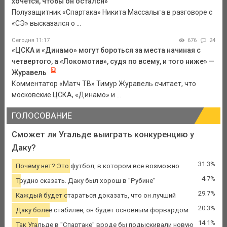
хочется, чтобы он остался»
Полузащитник «Спартака» Никита Массалыга в разговоре с
«СЭ» высказался о ...
Сегодня 11:17
676
24
«ЦСКА и «Динамо» могут бороться за места начиная с
четвертого, а «Локомотив», судя по всему, и того ниже» —
Журавель
Комментатор «Матч ТВ» Тимур Журавель считает, что
московские ЦСКА, «Динамо» и ...
ГОЛОСОВАНИЕ
Сможет ли Угальде выиграть конкуренцию у
Даку?
31.3%
Почему нет? Это футбол, в котором все возможно
4.7%
Трудно сказать. Даку был хорош в "Рубине"
29.7%
Каждый будет стараться доказать, что он лучший
20.3%
Даку более стабилен, он будет основным форвардом
14.1%
Так Угальде в "Спартаке" вроде бы подыскивали новую