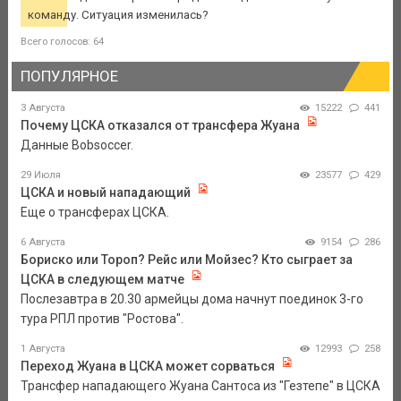
команду. Ситуация изменилась?
Всего голосов: 64
ПОПУЛЯРНОЕ
3 Августа
15222
441
Почему ЦСКА отказался от трансфера Жуана
Данные Bobsoccer.
29 Июля
23577
429
ЦСКА и новый нападающий
Еще о трансферах ЦСКА.
6 Августа
9154
286
Бориско или Тороп? Рейс или Мойзес? Кто сыграет за
ЦСКА в следующем матче
Послезавтра в 20.30 армейцы дома начнут поединок 3-го
тура РПЛ против "Ростова".
1 Августа
12993
258
Переход Жуана в ЦСКА может сорваться
Трансфер нападающего Жуана Сантоса из "Гезтепе" в ЦСКА