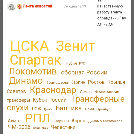
за
Лента новостей
качественную
Сегодня 12:19
работу агента
оправданны" ну
да, ну да...
ЦСКА
Зенит
Спартак
Рубин
РФС
Локомотив
сборная России
Динамо
Ростов
Крылья
Трансферы
Карпин
Краснодар
Советов
Возможные
Семак
Трансферные
Кубок России
трансферы
слухи
Балтика
ПСЖ
Сочи
Оренбург
Дзюба
РПЛ
Акрон
Ахмат
Пари НН
Динамо Махачкала
ЧМ-2026
Челестини
Станкович