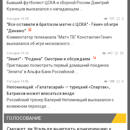
Бывший футболист ЦСКА и сборной России Дмитрий
Кузнецов высказался о нападающем ...
Сегодня 15:33
197
2
"Все оставили в братском матче с ЦСКА" - Генич об игре
"Динамо"
Комментатор телеканала "Матч ТВ" Константин Генич
высказался об игре московского ...
Сегодня 15:16
447
25
"Зенит" - "Родина". Смотрим и обсуждаем
Приглашаю посмотреть первый домашний поединок
"Зенита" в Альфа-Банк Российской ...
Сегодня 15:06
188
6
Непомнящий: «Галатасарай» — турецкий «Спартак»,
Батраков может вписаться везде
Российский тренер Валерий Непомнящий высказался о
возмжном переходе ...
ГОЛОСОВАНИЕ
Сможет ли Угальде выиграть конкуренцию у