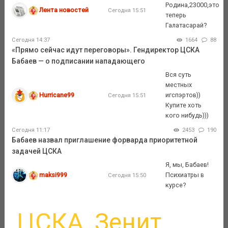
Родина,23000,это
Лента новостей
Сегодня 15:51
теперь
Галатасарай?
Сегодня 14:37
1664
88
«Прямо сейчас идут переговоры». Гендиректор ЦСКА
Бабаев — о подписании нападающего
Вся суть
местных
Hurricane99
игспэртов))
Сегодня 15:51
Купите хоть
кого нибудь)))
Сегодня 11:17
2453
190
Бабаев назвал приглашение форварда приоритетной
задачей ЦСКА
Я, мы, Бабаев!
maksi999
Психиатры в
Сегодня 15:50
курсе?
ЦСКА
Зенит