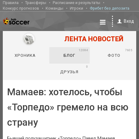
Правила
Трансферы
Расписание и результаты
Конкурс прогнозов
Команды
Игроки
Фрибет без депозита
Вход
ЛЕНТА НОВОСТЕЙ
12084
7605
ХРОНИКА
БЛОГ
ФОТО
0
ДРУЗЬЯ
Мамаев: хотелось, чтобы
«Торпедо» гремело на всю
страну
Бывший полузащитник «Торпедо» Павел Мамаев