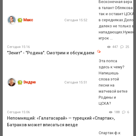
Бесконечная вера
в талант Облякова
так и оставит ЦСКА
Макс
в середняках.Дело
Сегодня 15:52
далеко не только в
нападающих.Нужен
игрок ...
Сегодня 15:16
447
25
"Зенит" - "Родина". Смотрим и обсуждаем
Эта попса
здесь к чему?
Напишешь
слова этой
Эндрю
Сегодня 15:51
песни на
матчевой ветке
Родины и
ЦСКА?
Сегодня 15:06
188
6
Непомнящий: «Галатасарай» — турецкий «Спартак»,
Батраков может вписаться везде
Спартак-ф.к