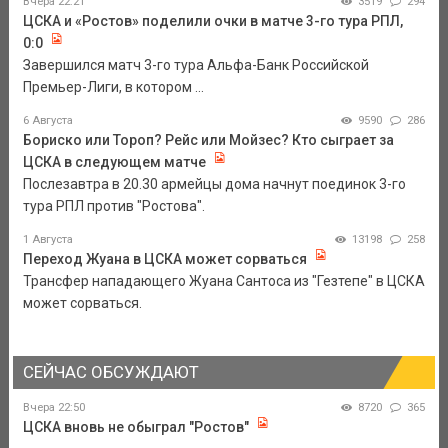
Вчера 22:21
3519
294
ЦСКА и «Ростов» поделили очки в матче 3-го тура РПЛ,
0:0
Завершился матч 3-го тура Альфа-Банк Российской
Премьер-Лиги, в котором ...
6 Августа
9590
286
Бориско или Тороп? Рейс или Мойзес? Кто сыграет за
ЦСКА в следующем матче
Послезавтра в 20.30 армейцы дома начнут поединок 3-го
тура РПЛ против "Ростова".
1 Августа
13198
258
Переход Жуана в ЦСКА может сорваться
Трансфер нападающего Жуана Сантоса из "Гезтепе" в ЦСКА
может сорваться.
СЕЙЧАС ОБСУЖДАЮТ
Вчера 22:50
8720
365
ЦСКА вновь не обыграл "Ростов"