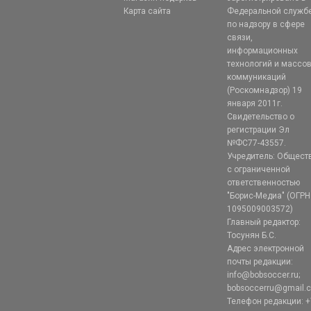
Карта сайта
Федеральной служб
по надзору в сфере
связи,
информационных
технологий и массо
коммуникаций
(Роскомнадзор) 19
января 2011г.
Свидетельство о
регистрации Эл
№ФС77-43557.
Учредитель: Общест
с ограниченной
ответственностью
"Борис-Медиа" (ОГРН
1095009003572)
Главный редактор:
Тосунян Б.С.
Адрес электронной
почты редакции:
info@bobsoccer.ru;
bobsoccerru@gmail.
Телефон редакции: +