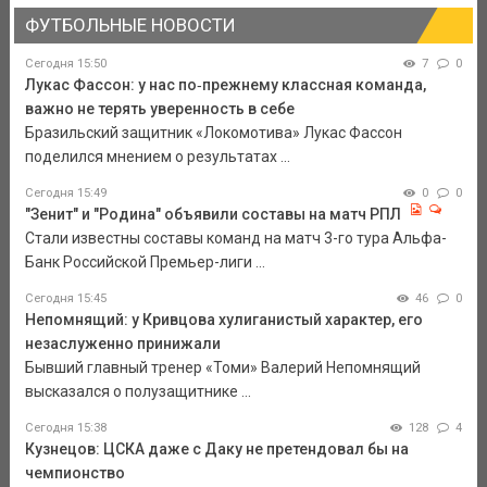
ФУТБОЛЬНЫЕ НОВОСТИ
Сегодня 15:50
7
0
Лукас Фассон: у нас по‑прежнему классная команда,
важно не терять уверенность в себе
Бразильский защитник «Локомотива» Лукас Фассон
поделился мнением о результатах ...
Сегодня 15:49
0
0
"Зенит" и "Родина" объявили составы на матч РПЛ
Стали известны составы команд на матч 3-го тура Альфа-
Банк Российской Премьер-лиги ...
Сегодня 15:45
46
0
Непомнящий: у Кривцова хулиганистый характер, его
незаслуженно принижали
Бывший главный тренер «Томи» Валерий Непомнящий
высказался о полузащитнике ...
Сегодня 15:38
128
4
Кузнецов: ЦСКА даже с Даку не претендовал бы на
чемпионство