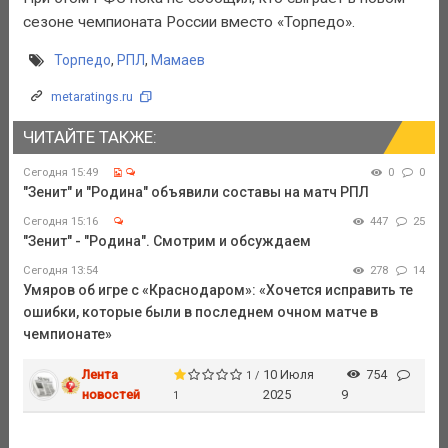
сезоне чемпионата России вместо «Торпедо».
Торпедо
,
РПЛ
,
Мамаев
metaratings.ru
ЧИТАЙТЕ ТАКЖЕ:
Сегодня 15:49
0
0
"Зенит" и "Родина" объявили составы на матч РПЛ
Сегодня 15:16
447
25
"Зенит" - "Родина". Смотрим и обсуждаем
Сегодня 13:54
278
14
Умяров об игре с «Краснодаром»: «Хочется исправить те
ошибки, которые были в последнем очном матче в
чемпионате»
Лента
10 Июля
754
1 /
новостей
2025
9
1