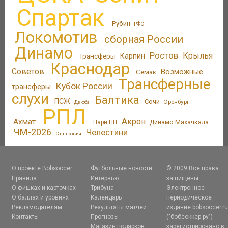
Спартак
Рубин
РФС
Локомотив
сборная России
Динамо
Ростов
Крылья
Трансферы
Карпин
Краснодар
Советов
Возможные
Семак
Трансферные
Кубок России
трансферы
слухи
Балтика
ПСЖ
Сочи
Оренбург
Дзюба
РПЛ
Акрон
Ахмат
Пари НН
Динамо Махачкала
ЧМ-2026
Челестини
Станкович
О проекте Bobsoccer
Футбольные новости
© 2009 Все права
Правила
Интервью
защищены.
О фишках и карточках
Трибуна
Электронное
О баллах и уровнях
Календарь
периодическое
Рекламодателям
Результаты матчей
издание bobsoccer.r
Контакты
Прогнозы
("бобсоккер.ру")
Магазин подарков
зарегистрировано в