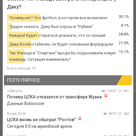
Даку?
30.1%
Почему нет? Это футбол, в котором все возможно
4.1%
Трудно сказать. Даку был хорош в "Рубине"
28.8%
Каждый будет стараться доказать, что он лучший
21.9%
Даку более стабилен, он будет основным форвардом
15.1%
Так Угальде в "Спартаке" вроде бы подыскивали новую
команду. Ситуация изменилась?
Всего голосов: 73
ПОПУЛЯРНОЕ
3 Августа
15659
441
Почему ЦСКА отказался от трансфера Жуана
Данные Bobsoccer.
Вчера 22:50
8579
360
ЦСКА вновь не обыграл "Ростов"
Сегодня 0:0 на армейской арене.