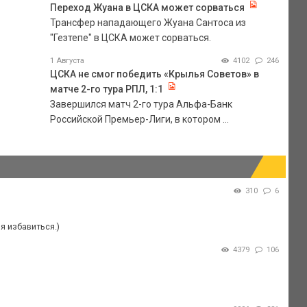
Переход Жуана в ЦСКА может сорваться
Трансфер нападающего Жуана Сантоса из
"Гезтепе" в ЦСКА может сорваться.
1 Августа
4102
246
ЦСКА не смог победить «Крылья Советов» в
матче 2-го тура РПЛ, 1:1
Завершился матч 2-го тура Альфа-Банк
Российской Премьер-Лиги, в котором ...
310
6
ия избавиться.)
4379
106