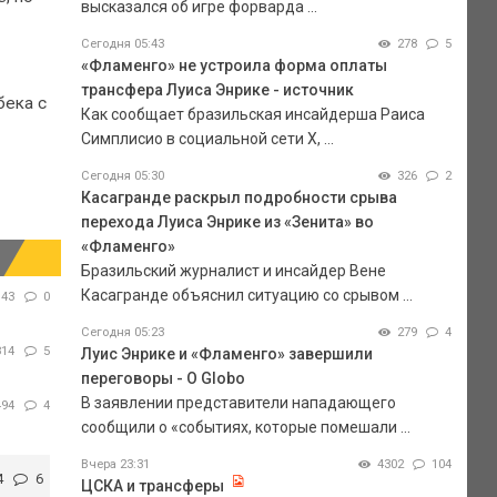
высказался об игре форварда ...
Сегодня 05:43
278
5
«Фламенго» не устроила форма оплаты
трансфера Луиса Энрике - источник
бека с
Как сообщает бразильская инсайдерша Раиса
Симплисио в социальной сети Х, ...
Сегодня 05:30
326
2
Касагранде раскрыл подробности срыва
перехода Луиса Энрике из «Зенита» во
«Фламенго»
Бразильский журналист и инсайдер Вене
Касагранде объяснил ситуацию со срывом ...
43
0
Сегодня 05:23
279
4
814
5
Луис Энрике и «Фламенго» завершили
переговоры - O Globo
В заявлении представители нападающего
494
4
сообщили о «событиях, которые помешали ...
Вчера 23:31
4302
104
4
6
ЦСКА и трансферы