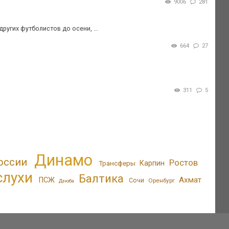
9006
281
ругих футболистов до осени, ...
664
27
311
5
Динамо
оссии
Ростов
Трансферы
Карпин
слухи
Балтика
Ахмат
ПСЖ
Сочи
Оренбург
Дзюба