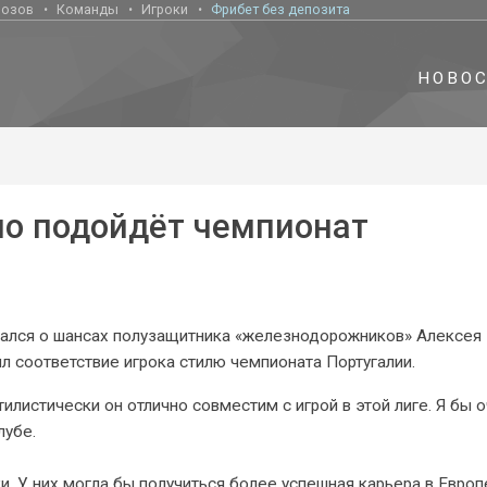
нозов
Команды
Игроки
Фрибет без депозита
НОВО
но подойдёт чемпионат
ался о шансах полузащитника «железнодорожников» Алексея
ил соответствие игрока стилю чемпионата Португалии.
илистически он отлично совместим с игрой в этой лиге. Я бы 
лубе.
. У них могла бы получиться более успешная карьера в Европе