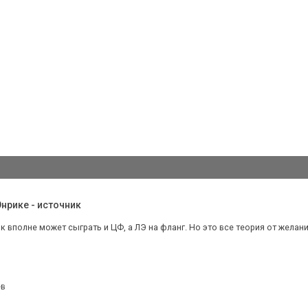
нрике - источник
алк вполне может сыграть и ЦФ, а ЛЭ на фланг. Но это все теория от желан
ев