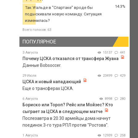
14.3%
Так Угальде в "Спартаке" вроде бы
подыскивали новую команду. Ситуация
изменилась?
Всего голосов: 63
ПОПУЛЯРНОЕ
3 Августа
15137
441
Почему ЦСКА отказался от трансфера Жуана
Данные Bobsoccer.
29 Июля
23499
429
ЦСКА и новый нападающий
Еще о трансферах ЦСКА.
6 Августа
8998
280
Бориско или Тороп? Рейс или Мойзес? Кто
сыграет за ЦСКА в следующем матче
Послезавтра в 20.30 армейцы дома начнут
поединок 3-го тура РПЛ против "Ростова".
1 Августа
12939
258