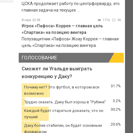
ЦСКА продолжает работу по центрфорварду, это
главная задача на текущее ...
Вчера 22:58
1716
30
Игрок «Пафоса» Коррея — главная цель
«Спартака» на позицию вингера
Полузащитник «Пафоса» Жоау Коррея — главная
цель «Спартака» на позицию вингера.
ГОЛОСОВАНИЕ
Сможет ли Угальде выиграть
конкуренцию у Даку?
31.7%
Почему нет? Это футбол, в котором все
возможно
3.2%
Трудно сказать. Даку был хорош в "Рубине"
30.2%
Каждый будет стараться доказать, что он
лучший
20.6%
Даку более стабилен, он будет основным
форвардом