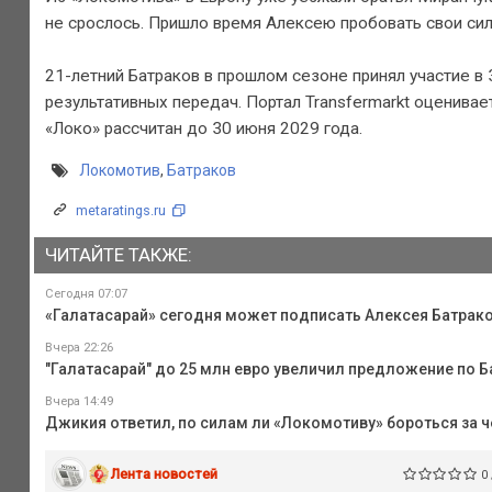
не срослось. Пришло время Алексею пробовать свои силы
21-летний Батраков в прошлом сезоне принял участие в 3
результативных передач. Портал Transfermarkt оценивае
«Локо» рассчитан до 30 июня 2029 года.
Локомотив
,
Батраков
metaratings.ru
ЧИТАЙТЕ ТАКЖЕ:
Сегодня 07:07
«Галатасарай» сегодня может подписать Алексея Батрак
Вчера 22:26
"Галатасарай" до 25 млн евро увеличил предложение по 
Вчера 14:49
Джикия ответил, по силам ли «Локомотиву» бороться за 
Лента новостей
0 