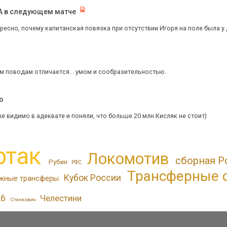
КА в следующем матче
есно, почему капитанская повязка при отсутствии Игоря на поле была у д
им поводам отличается... умом и сообразительностью.
o
 видимо в адеквате и поняли, что больше 20 млн.Кисляк не стоит)
ртак
Локомотив
сборная Р
Рубин
РФС
Трансферные 
Кубок России
жные трансферы
26
Челестини
Станкович