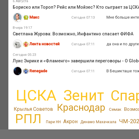
6 Августа
Бориско или Тороп? Рейс или Мойзес? Кто сыграет за ЦС
Макс
Мне больше интер
Сегодня 07:13
Вчера 19:17
Светлана Журова: Возможно, Инфантино спасает ФИФА
Лента новостей
да она и по друг
Сегодня 07:11
Сегодня 05:23
Луис Энрике и «Фламенго» завершили переговоры - O Glob
Renegade
В Бешикташе тоже
Сегодня 07:11
ЦСКА
Зенит
Спа
Краснодар
Крылья Советов
Возмо
Семак
РПЛ
ЧМ-20
Акрон
Пари НН
Динамо Махачкала