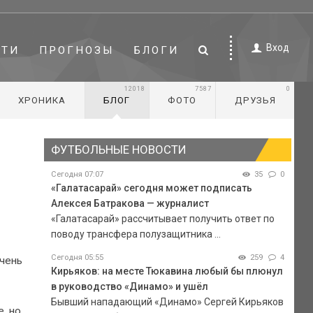
Вход
СТИ
ПРОГНОЗЫ
БЛОГИ
12018
7587
0
ХРОНИКА
БЛОГ
ФОТО
ДРУЗЬЯ
ФУТБОЛЬНЫЕ НОВОСТИ
Сегодня 07:07
35
0
«Галатасарай» сегодня может подписать
Алексея Батракова — журналист
«Галатасарай» рассчитывает получить ответ по
поводу трансфера полузащитника ...
Сегодня 05:55
259
4
очень
Кирьяков: на месте Тюкавина любый бы плюнул
в руководство «Динамо» и ушёл
Бывший нападающий «Динамо» Сергей Кирьяков
, но