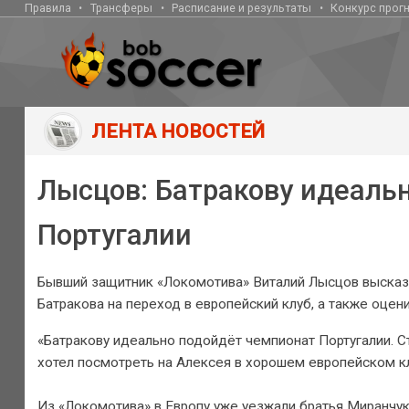
Правила
Трансферы
Расписание и результаты
Конкурс прог
ЛЕНТА НОВОСТЕЙ
Лысцов: Батракову идеаль
Португалии
Бывший защитник «Локомотива» Виталий Лысцов высказ
Батракова на переход в европейский клуб, а также оцен
«Батракову идеально подойдёт чемпионат Португалии. Ст
хотел посмотреть на Алексея в хорошем европейском к
Из «Локомотива» в Европу уже уезжали братья Миранчуки