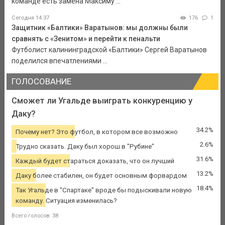
команде есть замена Максиму ...
Сегодня 14:37
176
1
Защитник «Балтики» Варатынов: мы должны были
сравнять с «Зенитом» и перейти к пенальти
Футболист калининградской «Балтики» Сергей Варатынов
поделился впечатлениями ...
ГОЛОСОВАНИЕ
Сможет ли Угальде выиграть конкуренцию у
Даку?
34.2%
Почему нет? Это футбол, в котором все возможно
2.6%
Трудно сказать. Даку был хорош в "Рубине"
31.6%
Каждый будет стараться доказать, что он лучший
13.2%
Даку более стабилен, он будет основным форвардом
18.4%
Так Угальде в "Спартаке" вроде бы подыскивали новую
команду. Ситуация изменилась?
Всего голосов: 38