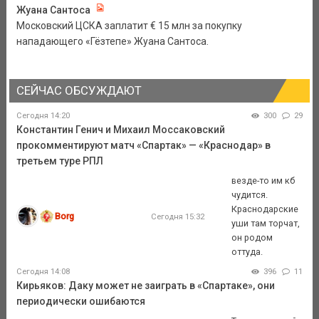
Жуана Сантоса
Московский ЦСКА заплатит € 15 млн за покупку
нападающего «Гёзтепе» Жуана Сантоса.
СЕЙЧАС ОБСУЖДАЮТ
Сегодня 14:20
300
29
Константин Генич и Михаил Моссаковский
прокомментируют матч «Спартак» — «Краснодар» в
третьем туре РПЛ
везде-то им кб
чудится.
Краснодарские
Borg
Сегодня 15:32
уши там торчат,
он родом
оттуда.
Сегодня 14:08
396
11
Кирьяков: Даку может не заиграть в «Спартаке», они
периодически ошибаются