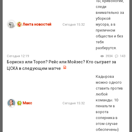
Ты, кривоногий,
следи
внимательно за
уборкой
Лента новостей
мусора, а в
Сегодня 15:32
приличном
обществе и без
тебя
разберутся.
Сегодня 12:19
3934
143
Бориско или Тороп? Рейс или Мойзес? Кто сыграет за
ЦСКА в следующем матче
Кадырова
можно одного
ставить против
любой
команды. 10
Макс
Сегодня 15:32
пенальти в
ворота
соперника в
этом случае
обеспечены)