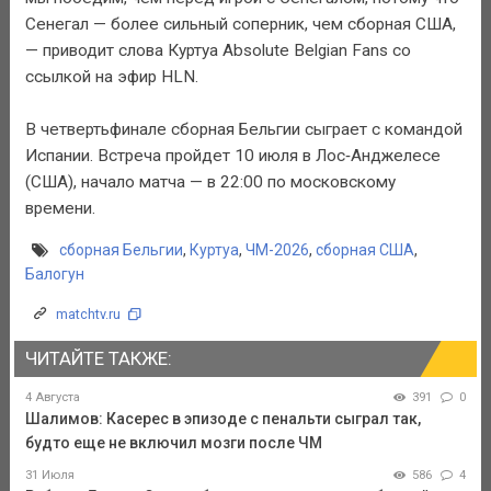
Сенегал — более сильный соперник, чем сборная США,
— приводит слова Куртуа Absolute Belgian Fans со
ссылкой на эфир HLN.
В четвертьфинале сборная Бельгии сыграет с командой
Испании. Встреча пройдет 10 июля в Лос‑Анджелесе
(США), начало матча — в 22:00 по московскому
времени.
сборная Бельгии
,
Куртуа
,
ЧМ-2026
,
сборная США
,
Балогун
matchtv.ru
ЧИТАЙТЕ ТАКЖЕ:
4 Августа
391
0
Шалимов: Касерес в эпизоде с пенальти сыграл так,
будто еще не включил мозги после ЧМ
31 Июля
586
4