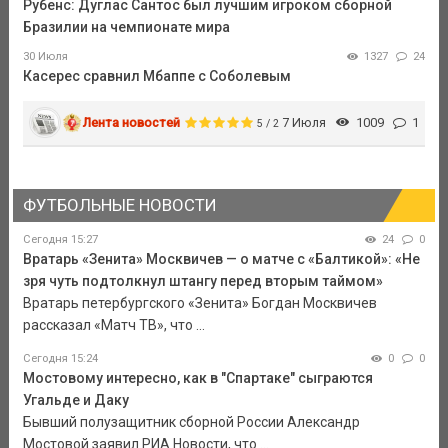
Рубенс: Дуглас Сантос был лучшим игроком сборной
Бразилии на чемпионате мира
30 Июля
1327
24
Касерес сравнил Мбаппе с Соболевым
Лента новостей
7 Июля
1009
1
5 / 2
ФУТБОЛЬНЫЕ НОВОСТИ
Сегодня 15:27
24
0
Вратарь «Зенита» Москвичев — о матче с «Балтикой»: «Не
зря чуть подтолкнул штангу перед вторым таймом»
Вратарь петербургского «Зенита» Богдан Москвичев
рассказал «Матч ТВ», что ...
Сегодня 15:24
0
0
Мостовому интересно, как в "Спартаке" сыграются
Угальде и Даку
Бывший полузащитник сборной России Александр
Мостовой заявил РИА Новости, что ...