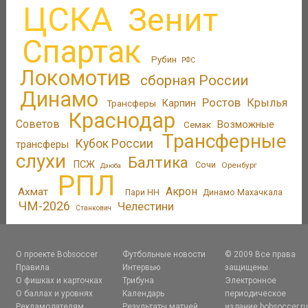
ЦСКА
Зенит
Спартак
Рубин
РФС
Локомотив
сборная России
Динамо
Ростов
Крылья
Трансферы
Карпин
Краснодар
Советов
Возможные
Семак
Трансферные
Кубок России
трансферы
слухи
Балтика
ПСЖ
Сочи
Оренбург
Дзюба
РПЛ
Акрон
Ахмат
Пари НН
Динамо Махачкала
ЧМ-2026
Челестини
Станкович
О проекте Bobsoccer
Футбольные новости
© 2009 Все права
Правила
Интервью
защищены.
О фишках и карточках
Трибуна
Электронное
О баллах и уровнях
Календарь
периодическое
Рекламодателям
Результаты матчей
издание bobsoccer.r