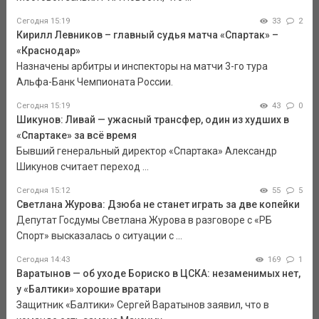
Сегодня 15:19
33
2
Кирилл Левников – главный судья матча «Спартак» –
«Краснодар»
Назначены арбитры и инспекторы на матчи 3-го тура
Альфа-Банк Чемпионата России.
Сегодня 15:19
43
0
Шикунов: Ливай — ужасный трансфер, один из худших в
«Спартаке» за всё время
Бывший генеральный директор «Спартака» Александр
Шикунов считает переход ...
Сегодня 15:12
55
5
Светлана Журова: Дзюба не станет играть за две копейки
Депутат Госдумы Светлана Журова в разговоре с «РБ
Спорт» высказалась о ситуации с ...
Сегодня 14:43
169
1
Варатынов — об уходе Бориско в ЦСКА: незаменимых нет,
у «Балтики» хорошие вратари
Защитник «Балтики» Сергей Варатынов заявил, что в