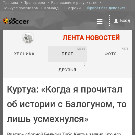
Правила
Трансферы
Расписание и результаты
Конкурс прогнозов
Команды
Игроки
Фрибет без депозита
Вход
ЛЕНТА НОВОСТЕЙ
12053
7578
ХРОНИКА
БЛОГ
ФОТО
0
ДРУЗЬЯ
Куртуа: «Когда я прочитал
об истории с Балогуном, то
лишь усмехнулся»
Вратарь сборной Бельгии Тибо Куртуа заявил, что его