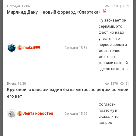
Сегодня 12:06
3053
89
Мирлинд Даку — новый форвард «Спартака»
Ну забивает он
сериями, это
факт, но надо
учесть , что
первое время и
maksi999
Сегодня 15:31
достаточно
долго его
ставили на край,
где он пахал как
...
Вчера 15:30
1370
61
Круговой: с кайфом ездил бы на метро, но рядом со мной
его нет
Согласен,
поэтому и
Лента новостей
Сегодня 15:29
сказали то
вопрос