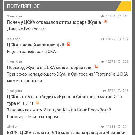
ПОПУЛЯРНОЕ
3 Августа
14584
441
Почему ЦСКА отказался от трансфера Жуана
Данные Bobsoccer.
29 Июля
23077
429
ЦСКА и новый нападающий
Еще о трансферах ЦСКА.
1 Августа
12572
258
Переход Жуана в ЦСКА может сорваться
Трансфер нападающего Жуана Сантоса из "Гезтепе" в ЦСКА
может сорваться.
1 Августа
3970
246
ЦСКА не смог победить «Крылья Советов» в матче 2-го
тура РПЛ, 1:1
Завершился матч 2-го тура Альфа-Банк Российской
Премьер-Лиги, в котором ...
28 Июля
11685
241
ESPN: ЦСКА заплатит € 15 млн за нападающего «Гёзтепе»