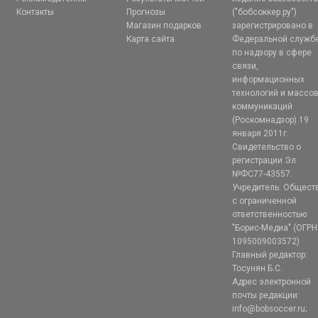
Контакты
Прогнозы
("бобсоккер.ру")
Магазин подарков
зарегистрировано в
Карта сайта
Федеральной служб
по надзору в сфере
связи,
информационных
технологий и массо
коммуникаций
(Роскомнадзор) 19
января 2011г.
Свидетельство о
регистрации Эл
№ФС77-43557.
Учредитель: Общест
с ограниченной
ответственностью
"Борис-Медиа" (ОГРН
1095009003572)
Главный редактор:
Тосунян Б.С.
Адрес электронной
почты редакции:
info@bobsoccer.ru;