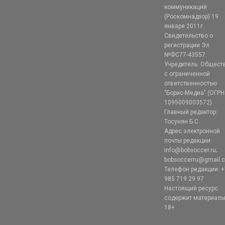
коммуникаций
(Роскомнадзор) 19
января 2011г.
Свидетельство о
регистрации Эл
№ФС77-43557.
Учредитель: Общест
с ограниченной
ответственностью
"Борис-Медиа" (ОГРН
1095009003572)
Главный редактор:
Тосунян Б.С.
Адрес электронной
почты редакции:
info@bobsoccer.ru;
bobsoccerru@gmail.
Телефон редакции: +
985 719 29 97
Настоящий ресурс
содержит материал
18+