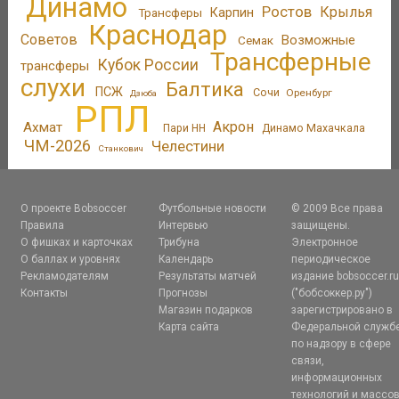
Динамо
Ростов
Крылья
Трансферы
Карпин
Краснодар
Советов
Возможные
Семак
Трансферные
Кубок России
трансферы
слухи
Балтика
ПСЖ
Сочи
Оренбург
Дзюба
РПЛ
Акрон
Ахмат
Пари НН
Динамо Махачкала
ЧМ-2026
Челестини
Станкович
О проекте Bobsoccer
Футбольные новости
© 2009 Все права
Правила
Интервью
защищены.
О фишках и карточках
Трибуна
Электронное
О баллах и уровнях
Календарь
периодическое
Рекламодателям
Результаты матчей
издание bobsoccer.r
Контакты
Прогнозы
("бобсоккер.ру")
Магазин подарков
зарегистрировано в
Карта сайта
Федеральной служб
по надзору в сфере
связи,
информационных
технологий и массо