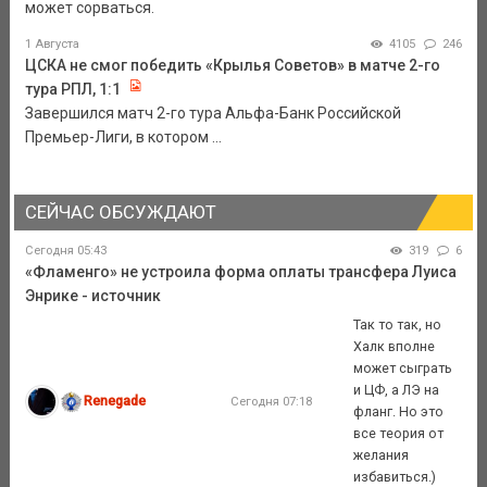
может сорваться.
1 Августа
4105
246
ЦСКА не смог победить «Крылья Советов» в матче 2-го
тура РПЛ, 1:1
Завершился матч 2-го тура Альфа-Банк Российской
Премьер-Лиги, в котором ...
СЕЙЧАС ОБСУЖДАЮТ
Сегодня 05:43
319
6
«Фламенго» не устроила форма оплаты трансфера Луиса
Энрике - источник
Так то так, но
Халк вполне
может сыграть
и ЦФ, а ЛЭ на
Renegade
Сегодня 07:18
фланг. Но это
все теория от
желания
избавиться.)