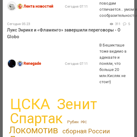
поводам
Лента новостей
Сегодня 07:11
отличается... умом 
сообразительность
Сегодня 05:23
311
5
Луис Энрике и «Фламенго» завершили переговоры - O
Globo
В Бешикташе
тоже видимо в
адеквате и
Renegade
поняли, что
Сегодня 07:11
больше 20
млн.Кисляк не
стоит)
ЦСКА
Зенит
Спартак
Рубин
РФС
Локомотив
сборная России