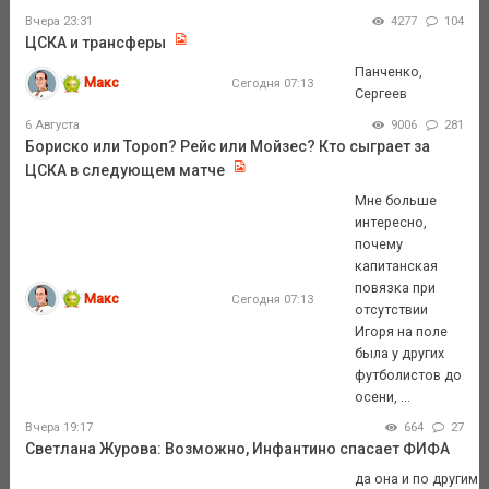
Вчера 23:31
4277
104
ЦСКА и трансферы
Панченко,
Макс
Сегодня 07:13
Сергеев
6 Августа
9006
281
Бориско или Тороп? Рейс или Мойзес? Кто сыграет за
ЦСКА в следующем матче
Мне больше
интересно,
почему
капитанская
повязка при
Макс
Сегодня 07:13
отсутствии
Игоря на поле
была у других
футболистов до
осени, ...
Вчера 19:17
664
27
Светлана Журова: Возможно, Инфантино спасает ФИФА
да она и по другим