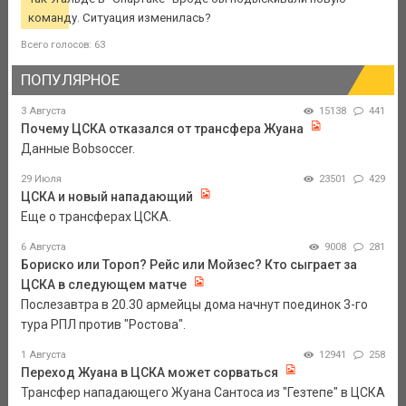
команду. Ситуация изменилась?
Всего голосов: 63
ПОПУЛЯРНОЕ
3 Августа
15138
441
Почему ЦСКА отказался от трансфера Жуана
Данные Bobsoccer.
29 Июля
23501
429
ЦСКА и новый нападающий
Еще о трансферах ЦСКА.
6 Августа
9008
281
Бориско или Тороп? Рейс или Мойзес? Кто сыграет за
ЦСКА в следующем матче
Послезавтра в 20.30 армейцы дома начнут поединок 3-го
тура РПЛ против "Ростова".
1 Августа
12941
258
Переход Жуана в ЦСКА может сорваться
Трансфер нападающего Жуана Сантоса из "Гезтепе" в ЦСКА