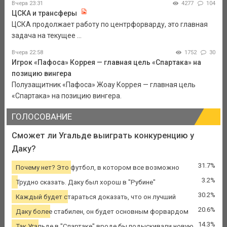
Вчера 23:31
4277
104
ЦСКА и трансферы
ЦСКА продолжает работу по центрфорварду, это главная
задача на текущее ...
Вчера 22:58
1752
30
Игрок «Пафоса» Коррея — главная цель «Спартака» на
позицию вингера
Полузащитник «Пафоса» Жоау Коррея — главная цель
«Спартака» на позицию вингера.
ГОЛОСОВАНИЕ
Сможет ли Угальде выиграть конкуренцию у
Даку?
31.7%
Почему нет? Это футбол, в котором все возможно
3.2%
Трудно сказать. Даку был хорош в "Рубине"
30.2%
Каждый будет стараться доказать, что он лучший
20.6%
Даку более стабилен, он будет основным форвардом
14.3%
Так Угальде в "Спартаке" вроде бы подыскивали новую