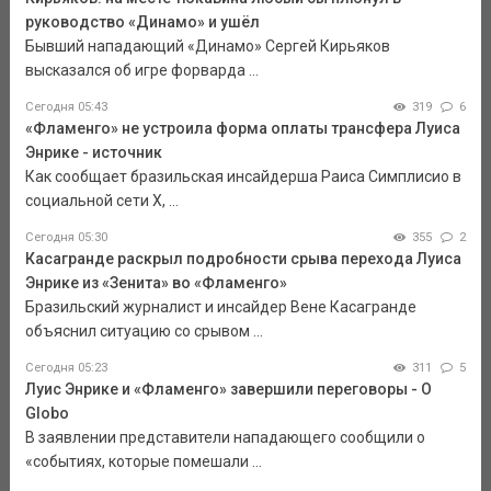
руководство «Динамо» и ушёл
Бывший нападающий «Динамо» Сергей Кирьяков
высказался об игре форварда ...
Сегодня 05:43
319
6
«Фламенго» не устроила форма оплаты трансфера Луиса
Энрике - источник
Как сообщает бразильская инсайдерша Раиса Симплисио в
социальной сети Х, ...
Сегодня 05:30
355
2
Касагранде раскрыл подробности срыва перехода Луиса
Энрике из «Зенита» во «Фламенго»
Бразильский журналист и инсайдер Вене Касагранде
объяснил ситуацию со срывом ...
Сегодня 05:23
311
5
Луис Энрике и «Фламенго» завершили переговоры - O
Globo
В заявлении представители нападающего сообщили о
«событиях, которые помешали ...