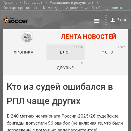
Правила
Трансферы
Расписание и результаты
Конкурс прогнозов
Команды
Игроки
Фрибет без депозита
Вход
ЛЕНТА НОВОСТЕЙ
12018
7587
ХРОНИКА
БЛОГ
ФОТО
0
ДРУЗЬЯ
Кто из судей ошибался в
РПЛ чаще других
В 240 матчах чемпионата России-2025/26 судейские
бригады допустили 96 ошибок (не включая те, что были
исправлены с помощью видеоассистентов).