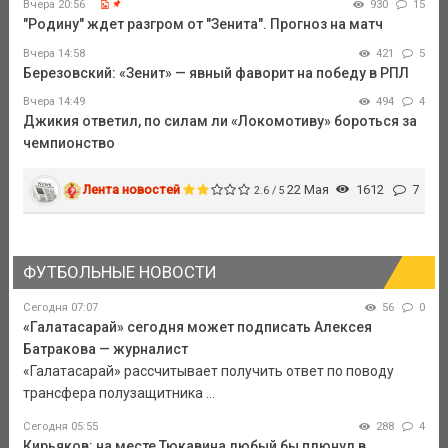
Вчера 20:56
930
15
"Родину" ждет разгром от "Зенита". Прогноз на матч
Вчера 14:58
421
5
Березовский: «Зенит» — явный фаворит на победу в РПЛ
Вчера 14:49
494
4
Джикия ответил, по силам ли «Локомотиву» бороться за
чемпионство
Лента новостей
22 Мая
1612
7
2.6 / 5
ФУТБОЛЬНЫЕ НОВОСТИ
Сегодня 07:07
56
0
«Галатасарай» сегодня может подписать Алексея
Батракова — журналист
«Галатасарай» рассчитывает получить ответ по поводу
трансфера полузащитника ...
Сегодня 05:55
288
4
Кирьяков: на месте Тюкавина любый бы плюнул в