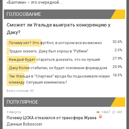
«Балтики» – это очередной ...
ГОЛОСОВАНИЕ
Сможет ли Угальде выиграть конкуренцию у
Даку?
32.6%
Почему нет? Это футбол, в котором все возможно
2.3%
Трудно сказать. Даку был хорош в "Рубине"
27.9%
Каждый будет стараться доказать, что он лучший
20.9%
Даку более стабилен, он будет основным форвардом
16.3%
Так Угальде в "Спартаке" вроде бы подыскивали новую
команду. Ситуация изменилась?
Всего голосов: 43
ПОПУЛЯРНОЕ
3 Августа
14667
441
Почему ЦСКА отказался от трансфера Жуана
Данные Bobsoccer.