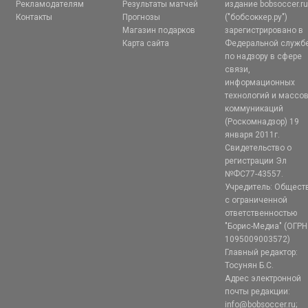
Рекламодателям
Результаты матчей
издание bobsoccer.r
Контакты
Прогнозы
("бобсоккер.ру")
Магазин подарков
зарегистрировано в
Карта сайта
Федеральной служб
по надзору в сфере
связи,
информационных
технологий и массо
коммуникаций
(Роскомнадзор) 19
января 2011г.
Свидетельство о
регистрации Эл
№ФС77-43557.
Учредитель: Общест
с ограниченной
ответственностью
"Борис-Медиа" (ОГРН
1095009003572)
Главный редактор:
Тосунян Б.С.
Адрес электронной
почты редакции:
info@bobsoccer.ru;