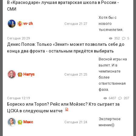
В «Краснодаре» лучшая вратарская школа в России -
СМИ
Хотя бы с
vv-zh
нового
Сегодня 21:27
тысячелетия.
Сегодня 20:29
352
5
Денис Попов: Только «Зенит» может позволить себе до
конца два фронта - остальным придётся выбирать
Весной игры на
вылет. И в
чемпионате
Harrys
Сегодня 21:25
более
ответственная
фаза.
Сегодня 12:19
6407
207
Бориско или Тороп? Рейс или Мойзес? Кто сыграет за
ЦСКА в следующем матче
Экспертное
Макс
Сегодня 21:24
мнение))