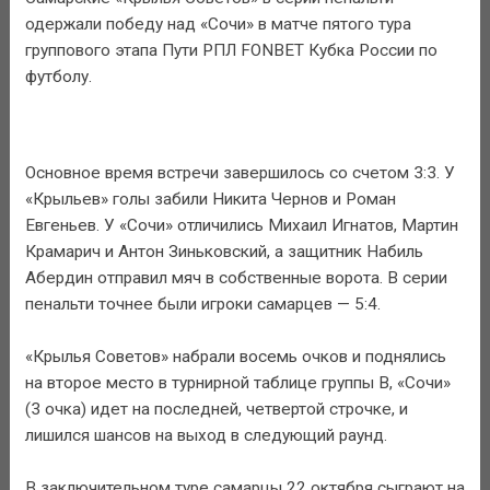
одержали победу над «Сочи» в матче пятого тура
группового этапа Пути РПЛ FONBET Кубка России по
футболу.
Основное время встречи завершилось со счетом 3:3. У
«Крыльев» голы забили Никита Чернов и Роман
Евгеньев. У «Сочи» отличились Михаил Игнатов, Мартин
Крамарич и Антон Зиньковский, а защитник Набиль
Абердин отправил мяч в собственные ворота. В серии
пенальти точнее были игроки самарцев — 5:4.
«Крылья Советов» набрали восемь очков и поднялись
на второе место в турнирной таблице группы B, «Сочи»
(3 очка) идет на последней, четвертой строчке, и
лишился шансов на выход в следующий раунд.
В заключительном туре самарцы 22 октября сыграют на