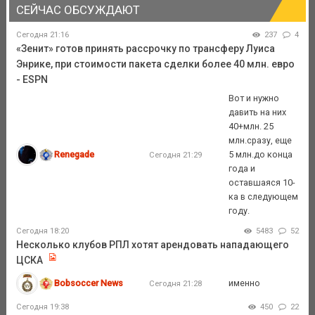
СЕЙЧАС ОБСУЖДАЮТ
Сегодня 21:16
237
4
«Зенит» готов принять рассрочку по трансферу Луиса
Энрике, при стоимости пакета сделки более 40 млн. евро
- ESPN
Вот и нужно
давить на них
40+млн. 25
млн.сразу, еще
Renegade
5 млн.до конца
Сегодня 21:29
года и
оставшаяся 10-
ка в следующем
году.
Сегодня 18:20
5483
52
Несколько клубов РПЛ хотят арендовать нападающего
ЦСКА
Bobsoccer News
именно
Сегодня 21:28
Сегодня 19:38
450
22