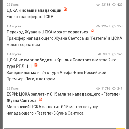
29 Июля
23138
429
ЦСКА и новый нападающий
Еще о трансферах ЦСКА.
1 Августа
12627
258
Переход Жуана в ЦСКА может сорваться
Трансфер нападающего Жуана Сантоса из "Гезтепе" в ЦСКА
может сорваться.
1 Августа
3989
246
ЦСКА не смог победить «Крылья Советов» в матче 2-го
тура РПЛ, 1:1
Завершился матч 2-го тура Альфа-Банк Российской
Премьер-Лиги, в котором ...
28 Июля
11716
241
ESPN: ЦСКА заплатит € 15 млн за нападающего «Гёзтепе»
Жуана Сантоса
Московский ЦСКА заплатит € 15 млн за покупку
нападающего «Гёзтепе» Жуана Сантоса.