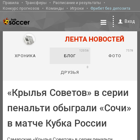
Правила
Трансферы
Расписание и результаты
Конкурс прогнозов
Команды
Игроки
Фрибет без депозита
Вход
ЛЕНТА НОВОСТЕЙ
12056
7578
ХРОНИКА
БЛОГ
ФОТО
0
ДРУЗЬЯ
«Крылья Советов» в серии
пенальти обыграли «Сочи»
в матче Кубка России
Самарские «Крылья Советов» в серии пенальти