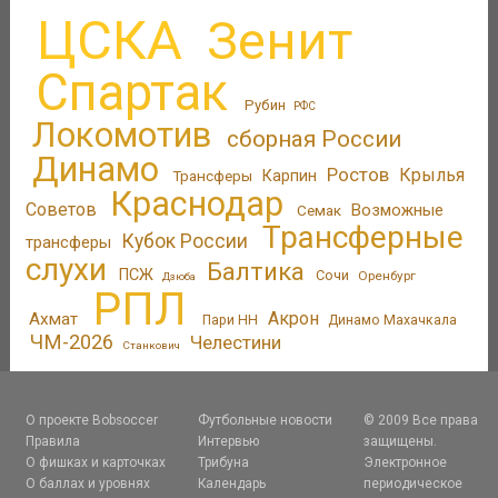
ЦСКА
Зенит
Спартак
Рубин
РФС
Локомотив
сборная России
Динамо
Ростов
Крылья
Трансферы
Карпин
Краснодар
Советов
Возможные
Семак
Трансферные
Кубок России
трансферы
слухи
Балтика
ПСЖ
Сочи
Оренбург
Дзюба
РПЛ
Акрон
Ахмат
Пари НН
Динамо Махачкала
ЧМ-2026
Челестини
Станкович
О проекте Bobsoccer
Футбольные новости
© 2009 Все права
Правила
Интервью
защищены.
О фишках и карточках
Трибуна
Электронное
О баллах и уровнях
Календарь
периодическое