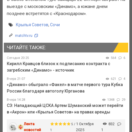
выезде с московским «Динамо», а южане днем
позднее встретятся с «Краснодаром».
Крылья Советов
,
Сочи
matchtv.ru
ЧИТАЙТЕ ТАКЖЕ:
Сегодня 20:25
564
6
Кирилл Кравцов близок к подписанию контракта с
загребским «Динамо» - источник
Вчера 21:07
621
4
«Динамо» обыграло «Факел» в матче первого тура Кубка
России благодаря автоголу Юрганова
Вчера 14:28
1348
29
СЭ: Нападающий ЦСКА Артем Шуманский может перейти
в «Акрон» или «Крылья Советов» на правах аренды
Лента
1 Октября
832
5 /
новостей
2025
1
1