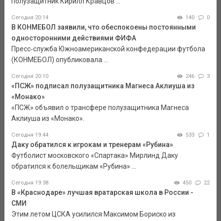
полузащитник Кирилл Кравцов ...
Сегодня 20:14
140
0
В КОНМЕБОЛ заявили, что обеспокоены постоянными
односторонними действиями ФИФА
Пресс‑служба Южноамериканской конфедерации футбола
(КОНМЕБОЛ) опубликовала ...
Сегодня 20:10
246
3
«ПСЖ» подписал полузащитника Магнеса Аклиуша из
«Монако»
«ПСЖ» объявил о трансфере полузащитника Магнеса
Аклиуша из «Монако».
Сегодня 19:44
533
1
Даку обратился к игрокам и тренерам «Рубина»
Футболист московского «Спартака» Мирлинд Даку
обратился к болельщикам «Рубина» ...
Сегодня 19:38
450
22
В «Краснодаре» лучшая вратарская школа в России -
СМИ
Этим летом ЦСКА усилился Максимом Бориско из