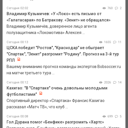
Сегодня 02:02
760
2
Владимир Кузьмичев: «У «Локо» есть письмо от
«Галатасарая» по Батракову. «Зенит» не обращался»
Владимир Кузьмичёв, доверенное лицо агента
полузащитника «Локомотива» Алексея ...
Сегодня 00:13
1655
11
ЦСКА победит "Ростов", "Краснодар" не обыграет
"Спартак", "Зенит" разгромит "Родину". Прогноз на 3-й тур
РПЛ
Вашему вниманию прогноз команды экспертов Bobsoccer.ru
на матчи третьего тура ...
Сегодня 00:12
2026
14
Кахигао: "В "Спартаке" очень довольны молодыми
футболистами"
Спортивный директор «Спартака» Франсис Кахигао
рассказал «Матч ТВ», что клуб ...
Сегодня 00:08
699
5
Гол Дурана помог «Бенфике» разгромить «Хартс»