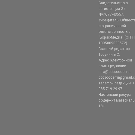
Свидетельство о
регистрации Эл
№ФС77-43557.
Учредитель: Общест
с ограниченной
ответственностью
"Борис-Медиа" (ОГРН
1095009003572)
Главный редактор:
Тосунян Б.С.
Адрес электронной
почты редакции:
info@bobsoccer.ru;
bobsoccerru@gmail.
Телефон редакции: +
985 719 29 97
Настоящий ресурс
содержит материал
18+