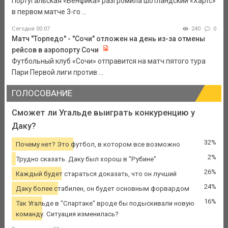
Португальская «Бенфика» разгромила шотландский «Хартс»
в первом матче 3-го ...
Сегодня 00:07
240
0
Матч "Торпедо" - "Сочи" отложен на день из-за отмены
рейсов в аэропорту Сочи
Футбольный клуб «Сочи» отправится на матч пятого тура
Пари Первой лиги против ...
ГОЛОСОВАНИЕ
Сможет ли Угальде выиграть конкуренцию у
Даку?
32%
Почему нет? Это футбол, в котором все возможно
2%
Трудно сказать. Даку был хорош в "Рубине"
26%
Каждый будет стараться доказать, что он лучший
24%
Даку более стабилен, он будет основным форвардом
16%
Так Угальде в "Спартаке" вроде бы подыскивали новую
команду. Ситуация изменилась?