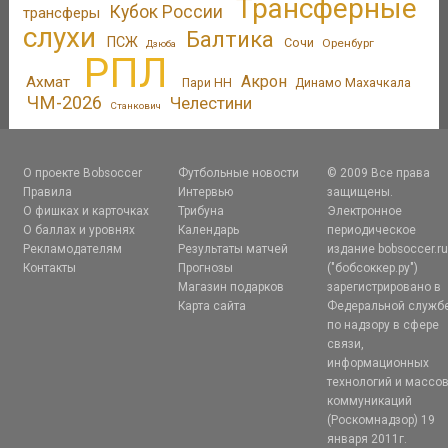
Трансферные
Кубок России
трансферы
слухи
Балтика
ПСЖ
Сочи
Оренбург
Дзюба
РПЛ
Акрон
Ахмат
Пари НН
Динамо Махачкала
ЧМ-2026
Челестини
Станкович
О проекте Bobsoccer
Футбольные новости
© 2009 Все права
Правила
Интервью
защищены.
О фишках и карточках
Трибуна
Электронное
О баллах и уровнях
Календарь
периодическое
Рекламодателям
Результаты матчей
издание bobsoccer.r
Контакты
Прогнозы
("бобсоккер.ру")
Магазин подарков
зарегистрировано в
Карта сайта
Федеральной служб
по надзору в сфере
связи,
информационных
технологий и массо
коммуникаций
(Роскомнадзор) 19
января 2011г.