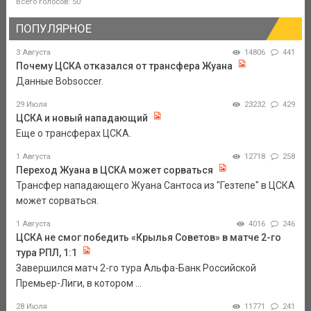
Всего голосов: 50
ПОПУЛЯРНОЕ
3 Августа
14806
441
Почему ЦСКА отказался от трансфера Жуана
Данные Bobsoccer.
29 Июля
23232
429
ЦСКА и новый нападающий
Еще о трансферах ЦСКА.
1 Августа
12718
258
Переход Жуана в ЦСКА может сорваться
Трансфер нападающего Жуана Сантоса из "Гезтепе" в ЦСКА
может сорваться.
1 Августа
4016
246
ЦСКА не смог победить «Крылья Советов» в матче 2-го
тура РПЛ, 1:1
Завершился матч 2-го тура Альфа-Банк Российской
Премьер-Лиги, в котором ...
28 Июля
11771
241