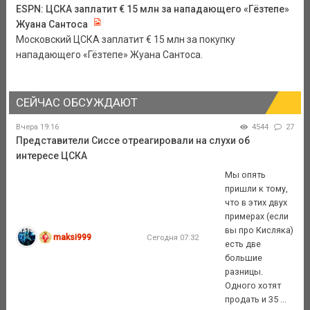
ESPN: ЦСКА заплатит € 15 млн за нападающего «Гёзтепе»
Жуана Сантоса
Московский ЦСКА заплатит € 15 млн за покупку
нападающего «Гёзтепе» Жуана Сантоса.
СЕЙЧАС ОБСУЖДАЮТ
Вчера 19:16
4544
27
Представители Сиссе отреагировали на слухи об
интересе ЦСКА
Мы опять
пришли к тому,
что в этих двух
примерах (если
вы про Кисляка)
maksi999
Сегодня 07:32
есть две
большие
разницы.
Одного хотят
продать и 35 ...