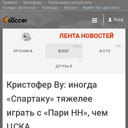
Правила
Трансферы
Расписание и результаты
Конкурс прогнозов
Команды
Игроки
Фрибет без депозита
Вход
ЛЕНТА НОВОСТЕЙ
12022
7581
ХРОНИКА
БЛОГ
ФОТО
0
ДРУЗЬЯ
Кристофер Ву: иногда
«Спартаку» тяжелее
играть с «Пари НН», чем
ЦСКА