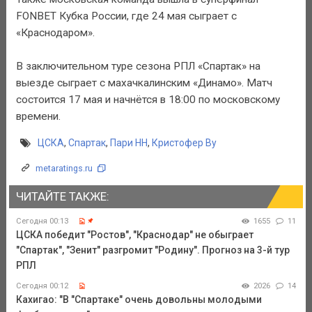
FONBET Кубка России, где 24 мая сыграет с
«Краснодаром».
В заключительном туре сезона РПЛ «Спартак» на
выезде сыграет с махачкалинским «Динамо». Матч
состоится 17 мая и начнётся в 18:00 по московскому
времени.
ЦСКА
,
Спартак
,
Пари НН
,
Кристофер Ву
metaratings.ru
ЧИТАЙТЕ ТАКЖЕ:
Сегодня 00:13
1655
11
ЦСКА победит "Ростов", "Краснодар" не обыграет
"Спартак", "Зенит" разгромит "Родину". Прогноз на 3-й тур
РПЛ
Сегодня 00:12
2026
14
Кахигао: "В "Спартаке" очень довольны молодыми