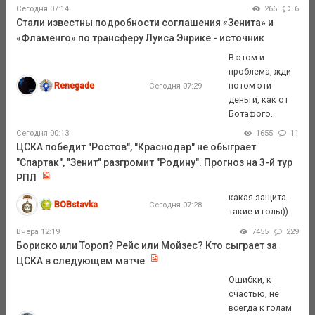
Сегодня 07:14
266
6
Стали известны подробности соглашения «Зенита» и
«Фламенго» по трансферу Луиса Энрике - источник
В этом и
проблема, жди
Renegade
потом эти
Сегодня 07:29
деньги, как от
Ботафого.
Сегодня 00:13
1655
11
ЦСКА победит "Ростов", "Краснодар" не обыграет
"Спартак", "Зенит" разгромит "Родину". Прогноз на 3-й тур
РПЛ
какая защита-
BOBstavka
Сегодня 07:28
такие и голы))
Вчера 12:19
7455
229
Бориско или Тороп? Рейс или Мойзес? Кто сыграет за
ЦСКА в следующем матче
Ошибки, к
счастью, не
всегда к голам