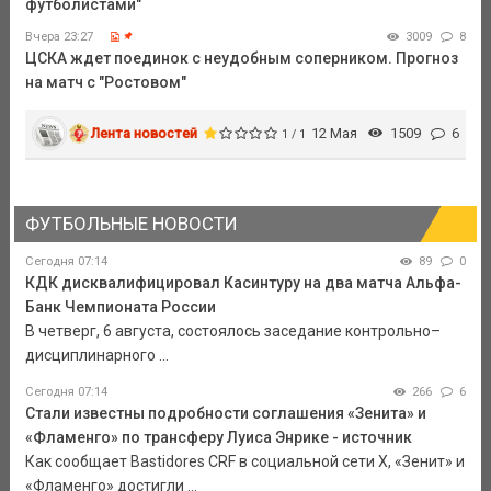
футболистами"
Вчера 23:27
3009
8
ЦСКА ждет поединок с неудобным соперником. Прогноз
на матч с "Ростовом"
Лента новостей
12 Мая
1509
6
1 / 1
ФУТБОЛЬНЫЕ НОВОСТИ
Сегодня 07:14
89
0
КДК дисквалифицировал Касинтуру на два матча Альфа-
Банк Чемпионата России
В четверг, 6 августа, состоялось заседание контрольно–
дисциплинарного ...
Сегодня 07:14
266
6
Стали известны подробности соглашения «Зенита» и
«Фламенго» по трансферу Луиса Энрике - источник
Как сообщает Bastidores CRF в социальной сети Х, «Зенит» и
«Фламенго» достигли ...