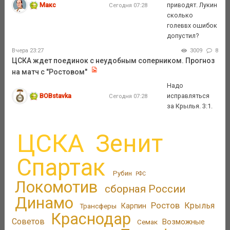
Макс
приводят. Лукин
Сегодня 07:28
сколько
голеввх ошибок
допустил?
Вчера 23:27
3009
8
ЦСКА ждет поединок с неудобным соперником. Прогноз
на матч с "Ростовом"
Надо
BOBstavka
исправляться
Сегодня 07:28
за Крылья. 3:1.
ЦСКА
Зенит
Спартак
Рубин
РФС
Локомотив
сборная России
Динамо
Ростов
Крылья
Трансферы
Карпин
Краснодар
Советов
Возможные
Семак