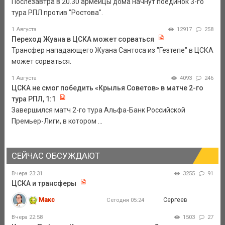
Послезавтра в 20.30 армейцы дома начнут поединок 3-го
тура РПЛ против "Ростова".
1 Августа
12917
258
Переход Жуана в ЦСКА может сорваться
Трансфер нападающего Жуана Сантоса из "Гезтепе" в ЦСКА
может сорваться.
1 Августа
4093
246
ЦСКА не смог победить «Крылья Советов» в матче 2-го
тура РПЛ, 1:1
Завершился матч 2-го тура Альфа-Банк Российской
Премьер-Лиги, в котором ...
СЕЙЧАС ОБСУЖДАЮТ
Вчера 23:31
3255
91
ЦСКА и трансферы
Макс
Сергеев
Сегодня 05:24
Вчера 22:58
1503
27