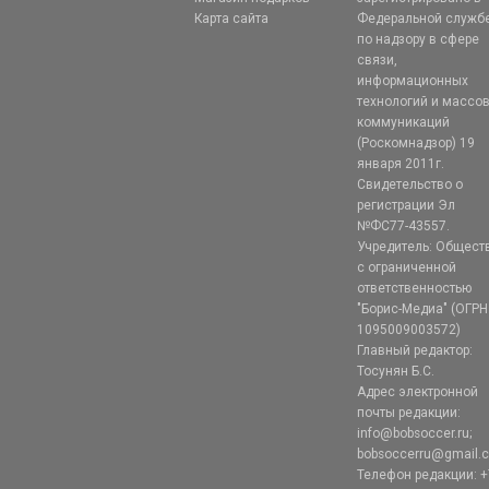
Карта сайта
Федеральной служб
по надзору в сфере
связи,
информационных
технологий и массо
коммуникаций
(Роскомнадзор) 19
января 2011г.
Свидетельство о
регистрации Эл
№ФС77-43557.
Учредитель: Общест
с ограниченной
ответственностью
"Борис-Медиа" (ОГРН
1095009003572)
Главный редактор:
Тосунян Б.С.
Адрес электронной
почты редакции:
info@bobsoccer.ru;
bobsoccerru@gmail.
Телефон редакции: +