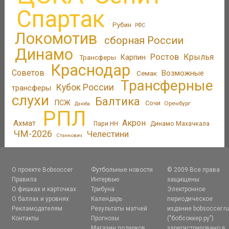
Спартак
Рубин
РФС
Локомотив
сборная России
Динамо
Ростов
Крылья
Трансферы
Карпин
Краснодар
Советов
Возможные
Семак
Трансферные
Кубок России
трансферы
слухи
Балтика
ПСЖ
Сочи
Оренбург
Дзюба
РПЛ
Акрон
Ахмат
Пари НН
Динамо Махачкала
ЧМ-2026
Челестини
Станкович
О проекте Bobsoccer
Футбольные новости
© 2009 Все права
Правила
Интервью
защищены.
О фишках и карточках
Трибуна
Электронное
О баллах и уровнях
Календарь
периодическое
Рекламодателям
Результаты матчей
издание bobsoccer.r
Контакты
Прогнозы
("бобсоккер.ру")
Магазин подарков
зарегистрировано в