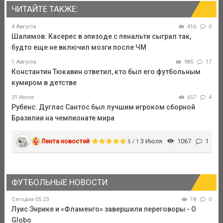
ЧИТАЙТЕ ТАКЖЕ:
4 Августа
416
0
Шалимов: Касерес в эпизоде с пенальти сыграл так,
будто еще не включил мозги после ЧМ
1 Августа
985
17
Константин Тюкавин ответил, кто был его футбольным
кумиром в детстве
31 Июля
657
4
Рубенс: Дуглас Сантос был лучшим игроком сборной
Бразилии на чемпионате мира
Лента новостей
3 Июля
1067
1
5 / 1
ФУТБОЛЬНЫЕ НОВОСТИ
Сегодня 05:23
18
0
Луис Энрике и «Фламенго» завершили переговоры - O
Globo