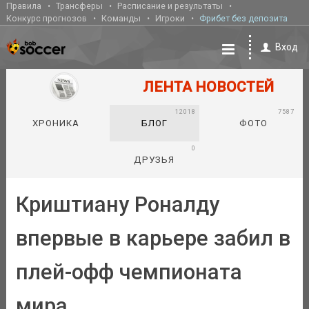
Правила
Трансферы
Расписание и результаты
Конкурс прогнозов
Команды
Игроки
Фрибет без депозита
Вход
ЛЕНТА НОВОСТЕЙ
12018
7587
ХРОНИКА
БЛОГ
ФОТО
0
ДРУЗЬЯ
Криштиану Роналду
впервые в карьере забил в
плей-офф чемпионата
мира