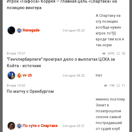
Игрок «Пафоса» Коррея — главная цель «Спартака» на
позицию вингера
А Спартаку на
эту позицию
вообще нужен
Renegade
Сегодня 05:22
игрок то?)))
вроде там всё и
так норм
Вчера 19:57
2495
32
"Генчлербирлиги" проиграл дело о выплатах ЦСКА за
Койта - источник
vv-zh
Нет
Сегодня 04:25
Вчера 13:02
198
11
По матчу с Оренбургом
именно поэтому
Зенит в
позапрошлом
сезоне самый
пострадавший
По сути о Спартаке
Сегодня 03:21
от судей клуб