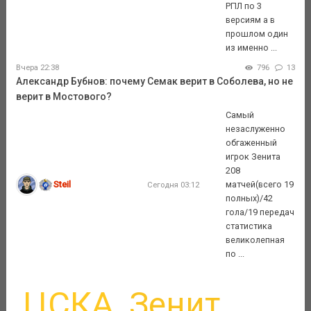
РПЛ по 3
версиям а в
прошлом один
из именно ...
Вчера 22:38
796
13
Александр Бубнов: почему Семак верит в Соболева, но не
верит в Мостового?
Самый
незаслуженно
обгаженный
игрок Зенита
208
Steil
матчей(всего 19
Сегодня 03:12
полных)/42
гола/19 передач
статистика
великолепная
по ...
ЦСКА
Зенит