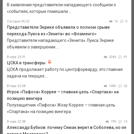
В заявлении представители нападающего сообщили о
«событиях, которые помешали ...
Сегодня 05:22
16
0
Представители Энрике объявили о полном срыве
перехода Луиса из «Зенита» во «Фламенго»
Представители нападающего «Зенита» Луиса Энрике
объявили о завершении ...
Вчера 23:31
3244
91
ЦСКА и трансферы
ЦСКА продолжает работу по центрфорварду, это главная
задача на текущее ...
Вчера 22:58
1485
26
Игрок «Пафоса» Коррея — главная цель «Спартака» на
позицию вингера
Полузащитник «Пафоса» Жоау Коррея — главная цель
«Спартака» на позицию вингера.
Вчера 22:38
799
13
Александр Бубнов: почему Семак верит в Соболева, но не