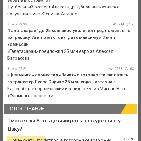
верит в Мостового?
Футбольный эксперт Александр Бубнов высказался о
полузащитнике «Зенита» Андрее ...
Вчера 22:26
744
4
"Галатасарай" до 25 млн евро увеличил предложение по
Батракову. Агентам готовы дать максимум 3 млн
комиссии
«Галатасарай» предложил 25 млн евро за Алексея
Батракова.
Вчера 22:21
1768
63
«Фламенго» оповестил «Зенит» о готовности заплатить
за трансфер Луиса Энрике 25 млн евро - источник
Как сообщает бразильский инсайдер Хулио Мигель Нето,
«Фламенго» оповестил ...
ГОЛОСОВАНИЕ
Сможет ли Угальде выиграть конкуренцию у
Даку?
32.3%
Почему нет? Это футбол, в котором все возможно