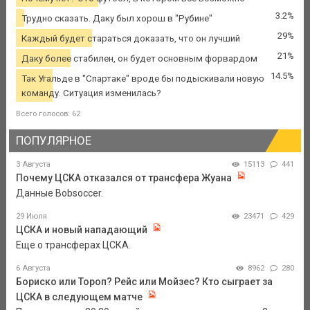
3.2%
Трудно сказать. Даку был хорош в "Рубине"
29%
Каждый будет стараться доказать, что он лучший
21%
Даку более стабилен, он будет основным форвардом
14.5%
Так Угальде в "Спартаке" вроде бы подыскивали новую
команду. Ситуация изменилась?
Всего голосов: 62
ПОПУЛЯРНОЕ
3 Августа
15113
441
Почему ЦСКА отказался от трансфера Жуана
Данные Bobsoccer.
29 Июля
23471
429
ЦСКА и новый нападающий
Еще о трансферах ЦСКА.
6 Августа
8962
280
Бориско или Тороп? Рейс или Мойзес? Кто сыграет за
ЦСКА в следующем матче