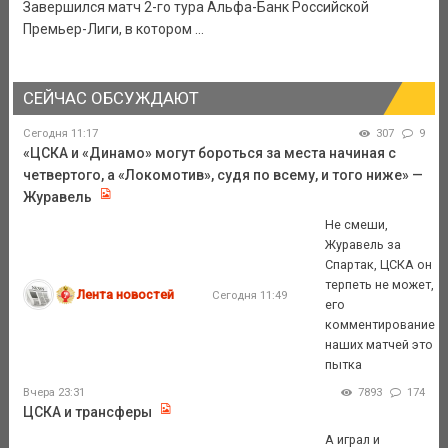
Завершился матч 2-го тура Альфа-Банк Российской
Премьер-Лиги, в котором ...
СЕЙЧАС ОБСУЖДАЮТ
Сегодня 11:17
307
9
«ЦСКА и «Динамо» могут бороться за места начиная с
четвертого, а «Локомотив», судя по всему, и того ниже» —
Журавель
Не смеши,
Журавель за
Спартак, ЦСКА он
терпеть не может,
Лента новостей
Сегодня 11:49
его
комментирование
наших матчей это
пытка
Вчера 23:31
7893
174
ЦСКА и трансферы
А играл и