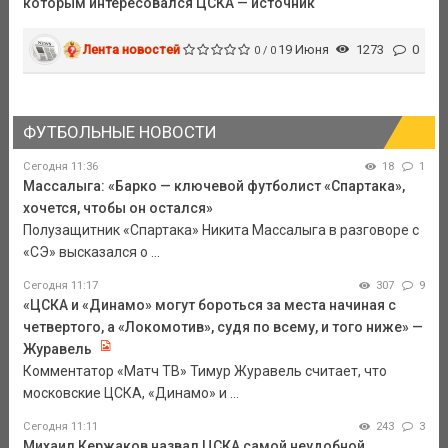
которым интересовался ЦСКА — источник
Лента новостей
19 Июня
1273
0
0 / 0
ФУТБОЛЬНЫЕ НОВОСТИ
Сегодня 11:36
18
1
Массалыга: «Барко — ключевой футболист «Спартака»,
хочется, чтобы он остался»
Полузащитник «Спартака» Никита Массалыга в разговоре с
«СЭ» высказался о ...
Сегодня 11:17
307
9
«ЦСКА и «Динамо» могут бороться за места начиная с
четвертого, а «Локомотив», судя по всему, и того ниже» —
Журавель
Комментатор «Матч ТВ» Тимур Журавель считает, что
московские ЦСКА, «Динамо» и ...
Сегодня 11:11
243
3
Михаил Кержаков назвал ЦСКА самой неудобной