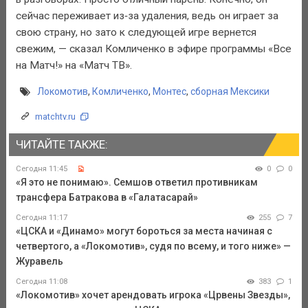
сейчас переживает из‑за удаления, ведь он играет за
свою страну, но зато к следующей игре вернется
свежим, — сказал Комличенко в эфире программы «Все
на Матч!» на «Матч ТВ».
Локомотив
,
Комличенко
,
Монтес
,
сборная Мексики
matchtv.ru
ЧИТАЙТЕ ТАКЖЕ:
Сегодня 11:45
0
0
«Я это не понимаю». Семшов ответил противникам
трансфера Батракова в «Галатасарай»
Сегодня 11:17
255
7
«ЦСКА и «Динамо» могут бороться за места начиная с
четвертого, а «Локомотив», судя по всему, и того ниже» —
Журавель
Сегодня 11:08
383
1
«Локомотив» хочет арендовать игрока «Црвены Звезды»,