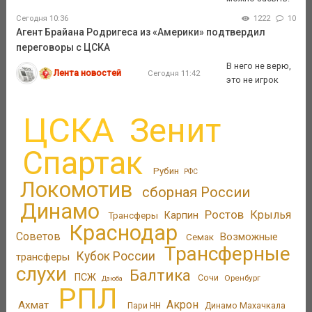
Сегодня 10:36
1222
10
Агент Брайана Родригеса из «Америки» подтвердил
переговоры с ЦСКА
В него не верю,
Лента новостей
Сегодня 11:42
это не игрок
ЦСКА
Зенит
Спартак
Рубин
РФС
Локомотив
сборная России
Динамо
Ростов
Крылья
Трансферы
Карпин
Краснодар
Советов
Возможные
Семак
Трансферные
Кубок России
трансферы
слухи
Балтика
ПСЖ
Сочи
Оренбург
Дзюба
РПЛ
Акрон
Ахмат
Пари НН
Динамо Махачкала