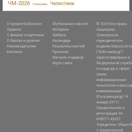
ЧМ-2026
Челестини
Станкович
О проекте Bobsoccer
Футбольные новости
© 2009 Все права
Правила
Интервью
защищены.
О фишках и карточках
Трибуна
Электронное
О баллах и уровнях
Календарь
периодическое
Рекламодателям
Результаты матчей
издание bobsoccer.r
Контакты
Прогнозы
("бобсоккер.ру")
Магазин подарков
зарегистрировано в
Карта сайта
Федеральной служб
по надзору в сфере
связи,
информационных
технологий и массо
коммуникаций
(Роскомнадзор) 19
января 2011г.
Свидетельство о
регистрации Эл
№ФС77-43557.
Учредитель: Общест
с ограниченной