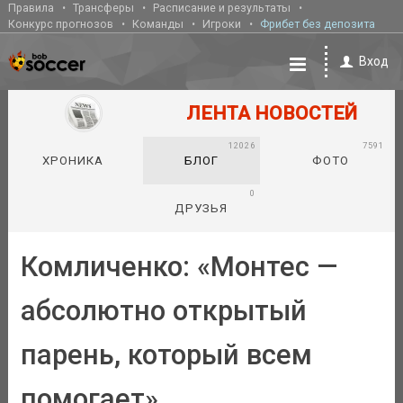
Правила
Трансферы
Расписание и результаты
Конкурс прогнозов
Команды
Игроки
Фрибет без депозита
Вход
ЛЕНТА НОВОСТЕЙ
12026
7591
ХРОНИКА
БЛОГ
ФОТО
0
ДРУЗЬЯ
Комличенко: «Монтес —
абсолютно открытый
парень, который всем
помогает»