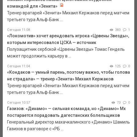
командой для «Зенита»
Тренер вратарей «Зенита» Михаил Кержаков перед матчем
третьего тура Альф‑Банк ...
Сегодня 11:08
383
1
«Локомотив» хочет арендовать игрока «Црвены Звезды»,
которым интересовался ЦСКА — источник
Полузащитник сербской «Црвены Звезды» Томас Гендель
может продолжить карьеру в ...
Сегодня 11:04
125
0
«Кондаков — умный парень, поэтому важно, чтобы голова
не страдала» — тренер «Зенита» Михаил Кержаков
Тренер вратарей «Зенита» Михаил Кержаков перед матчем
третьего тура Альф‑Банк ...
Сегодня 10:57
73
0
Газизов: «Динамо» — сильная команда, но «Динамо» Мх
постарается порадовать дагестанских болельщиков
Генеральный директор махачкалинского «Динамо» Шамиль
Газизов в разговоре с «РБ ...