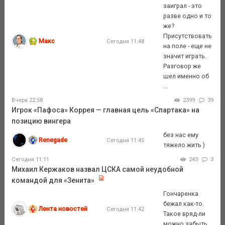
заиграл - это
разве одно и то
же?
Присутствовать
Макс
Сегодня 11:48
на поле - еще не
значит играть.
Разговор же
шел именно об
...
Вчера 22:58
2399
39
Игрок «Пафоса» Коррея — главная цель «Спартака» на
позицию вингера
без нас ему
Renegade
Сегодня 11:45
тяжело жить )
Сегодня 11:11
243
3
Михаил Кержаков назвал ЦСКА самой неудобной
командой для «Зенита»
Гончаренка
бежал как-то.
Лента новостей
Сегодня 11:42
Такое вряд-ли
можно забыть.