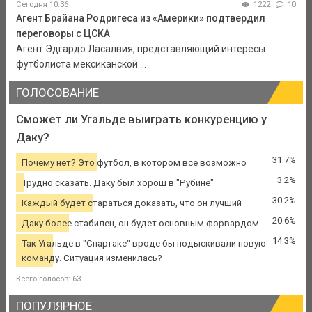
Сегодня 10:36
1222
10
Агент Брайана Родригеса из «Америки» подтвердил
переговоры с ЦСКА
Агент Эдгардо Ласалвия, представляющий интересы
футболиста мексиканской ...
ГОЛОСОВАНИЕ
Сможет ли Угальде выиграть конкуренцию у
Даку?
31.7%
Почему нет? Это футбол, в котором все возможно
3.2%
Трудно сказать. Даку был хорош в "Рубине"
30.2%
Каждый будет стараться доказать, что он лучший
20.6%
Даку более стабилен, он будет основным форвардом
14.3%
Так Угальде в "Спартаке" вроде бы подыскивали новую
команду. Ситуация изменилась?
Всего голосов: 63
ПОПУЛЯРНОЕ