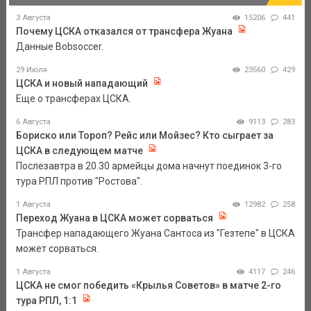
3 Августа
15206
441
Почему ЦСКА отказался от трансфера Жуана
Данные Bobsoccer.
29 Июля
23560
429
ЦСКА и новый нападающий
Еще о трансферах ЦСКА.
6 Августа
9113
283
Бориско или Тороп? Рейс или Мойзес? Кто сыграет за
ЦСКА в следующем матче
Послезавтра в 20.30 армейцы дома начнут поединок 3-го
тура РПЛ против "Ростова".
1 Августа
12982
258
Переход Жуана в ЦСКА может сорваться
Трансфер нападающего Жуана Сантоса из "Гезтепе" в ЦСКА
может сорваться.
1 Августа
4117
246
ЦСКА не смог победить «Крылья Советов» в матче 2-го
тура РПЛ, 1:1