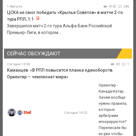
1 Августа
4130
246
ЦСКА не смог победить «Крылья Советов» в матче 2-го
тура РПЛ, 1:1
Завершился матч 2-го тура Альфа-Банк Российской
Премьер-Лиги, в котором ...
СЕЙЧАС ОБСУЖДАЮТ
Сегодня 13:58
43
1
Каманцев: «В РПЛ повысится планка единоборств.
Ориентир — чемпионат мира»
Ориентир -
Канада-Катар...
Зачем вообще
нужны правила,
которые
Steil
Сегодня 14:22
арбитрами
игнорируются?
Переписали бы
их уже чтобы