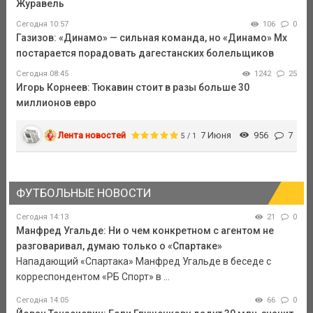
Журавель
Сегодня 10:57
106
0
Газизов: «Динамо» — сильная команда, но «Динамо» Мх
постарается порадовать дагестанских болельщиков
Сегодня 08:45
1242
25
Игорь Корнеев: Тюкавин стоит в разы больше 30
миллионов евро
Лента новостей
7 Июня
956
7
5 / 1
ФУТБОЛЬНЫЕ НОВОСТИ
Сегодня 14:13
21
0
Манфред Угальде: Ни о чем конкретном с агентом не
разговаривал, думаю только о «Спартаке»
Нападающий «Спартака» Манфред Угальде в беседе с
корреспондентом «РБ Спорт» в ...
Сегодня 14:05
66
0