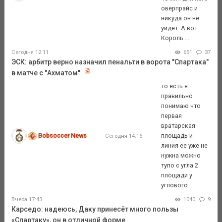
оверпрайс и
никуда он не
уйдет. А вот
Король ...
Сегодня 12:11
651
37
ЭСК: арбитр верно назначил пенальти в ворота "Спартака"
в матче с "Ахматом"
то есть я
правильно
понимаю что
первая
вратарская
Bobsoccer News
площадь и
Сегодня 14:16
линия ее уже не
нужна можно
тупо с угла 2
площади у
углового ...
Вчера 17:43
1040
9
Карседо: надеюсь, Даку принесёт много пользы
«Спартаку», он в отличной форме