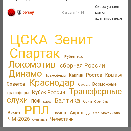
Скоро узнаем
persey
как он
Сегодня 14:14
адаптировался
ЦСКА
Зенит
Спартак
Рубин
РФС
Локомотив
сборная России
Динамо
Ростов
Крылья
Трансферы
Карпин
Краснодар
Советов
Возможные
Семак
Трансферные
Кубок России
трансферы
слухи
Балтика
ПСЖ
Сочи
Оренбург
Дзюба
РПЛ
Акрон
Ахмат
Пари НН
Динамо Махачкала
ЧМ-2026
Челестини
Станкович