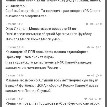
Йован Танасиевич: Если Глушенкову дадут 30 млн, значит,
он заслужил
Сербский скаут Йован Танасиевич в разговоре с «РБ Спорт»
высказался о зарплатах в ...
Сегодня 14:01
106
0
Отец Лионеля Месси умер в возрасте 68 лет
Отец и агент капитана сборной Аргентины по футболу
Лионеля Месси Хорхе Месси умер ...
Сегодня 13:58
47
1
Каманцев: «В РПЛ повысится планка единоборств.
Ориентир — чемпионат мира»
Глава судейского департамента РФС Павел Каманцев
заявил, что в чемпионате России ...
Сегодня 13:56
66
0
Мамаев: возможно, Слуцкий возьмёт творческую паузу
Бывший футболист ЦСКА и сборной России Павел Мамаев
заявил, что Леонид Слуцкий ...
Сегодня 13:24
792
15
«Зенит» отправляет Горшкова в «Оренбург», но сам игрок