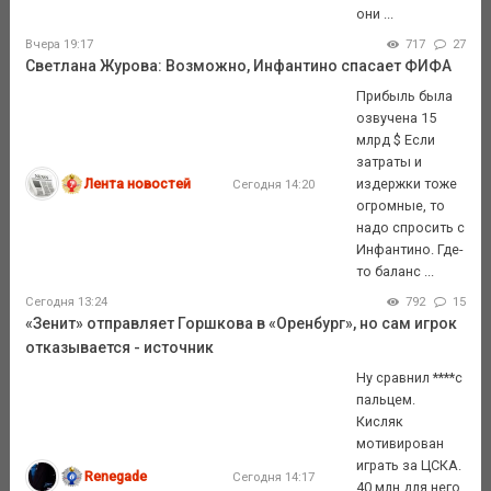
они ...
Вчера 19:17
717
27
Светлана Журова: Возможно, Инфантино спасает ФИФА
Прибыль была
озвучена 15
млрд $ Если
затраты и
Лента новостей
издержки тоже
Сегодня 14:20
огромные, то
надо спросить с
Инфантино. Где-
то баланс ...
Сегодня 13:24
792
15
«Зенит» отправляет Горшкова в «Оренбург», но сам игрок
отказывается - источник
Ну сравнил ****с
пальцем.
Кисляк
мотивирован
играть за ЦСКА.
Renegade
Сегодня 14:17
40 млн для него