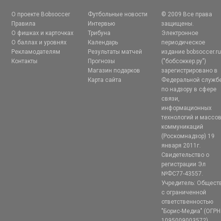
О проекте Bobsoccer
Футбольные новости
© 2009 Все права
Правила
Интервью
защищены.
О фишках и карточках
Трибуна
Электронное
О баллах и уровнях
Календарь
периодическое
Рекламодателям
Результаты матчей
издание bobsoccer.r
Контакты
Прогнозы
("бобсоккер.ру")
Магазин подарков
зарегистрировано в
Карта сайта
Федеральной служб
по надзору в сфере
связи,
информационных
технологий и массо
коммуникаций
(Роскомнадзор) 19
января 2011г.
Свидетельство о
регистрации Эл
№ФС77-43557.
Учредитель: Общест
с ограниченной
ответственностью
"Борис-Медиа" (ОГРН
1095009003572)