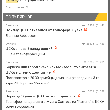
команду. Ситуация изменилась?
Всего голосов: 65
ПОПУЛЯРНОЕ
3 Августа
15256
441
Почему ЦСКА отказался от трансфера Жуана
Данные Bobsoccer.
29 Июля
23603
429
ЦСКА и новый нападающий
Еще о трансферах ЦСКА.
6 Августа
9216
286
Бориско или Тороп? Рейс или Мойзес? Кто сыграет за
ЦСКА в следующем матче
Послезавтра в 20.30 армейцы дома начнут поединок 3-го
тура РПЛ против "Ростова".
1 Августа
13009
258
Переход Жуана в ЦСКА может сорваться
Трансфер нападающего Жуана Сантоса из "Гезтепе" в ЦСКА
может сорваться.