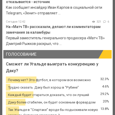
отказывается - источник
Как сообщает инсайдер Иван Карпов в социальной сети
Telegram, «Зенит» отправляет ...
Сегодня 12:42
321
6
На «Матч ТВ» рассказали, делают ли комментаторам
замечания за каламбуры
Первый заместитель генерального продюсера «Матч ТВ»
Дмитрий Рыжков раскрыл, что ...
ГОЛОСОВАНИЕ
Сможет ли Угальде выиграть конкуренцию у
Даку?
32.3%
Почему нет? Это футбол, в котором все возможно
4.6%
Трудно сказать. Даку был хорош в "Рубине"
29.2%
Каждый будет стараться доказать, что он лучший
20%
Даку более стабилен, он будет основным форвардом
13.8%
Так Угальде в "Спартаке" вроде бы подыскивали новую