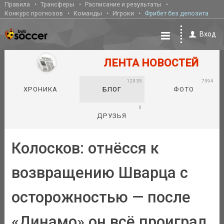
Правила
Трансферы
Расписание и результаты
Конкурс прогнозов
Команды
Игроки
Фрибет без депозита
Вход
ЛЕНТА НОВОСТЕЙ
12035
7594
ХРОНИКА
БЛОГ
ФОТО
0
ДРУЗЬЯ
Колосков: отнёсся к
возвращению Шварца с
осторожностью — после
«Динамо» он всё проиграл