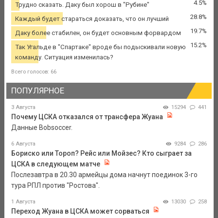
4.5%
Трудно сказать. Даку был хорош в "Рубине"
28.8%
Каждый будет стараться доказать, что он лучший
19.7%
Даку более стабилен, он будет основным форвардом
15.2%
Так Угальде в "Спартаке" вроде бы подыскивали новую
команду. Ситуация изменилась?
Всего голосов: 66
ПОПУЛЯРНОЕ
3 Августа
15294
441
Почему ЦСКА отказался от трансфера Жуана
Данные Bobsoccer.
6 Августа
9284
286
Бориско или Тороп? Рейс или Мойзес? Кто сыграет за
ЦСКА в следующем матче
Послезавтра в 20.30 армейцы дома начнут поединок 3-го
тура РПЛ против "Ростова".
1 Августа
13030
258
Переход Жуана в ЦСКА может сорваться