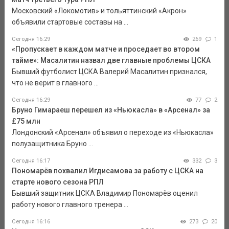
Московский «Локомотив» и тольяттинский «Акрон»
объявили стартовые составы на ...
Сегодня 16:29
269
1
«Пропускает в каждом матче и проседает во втором
тайме»: Масалитин назвал две главные проблемы ЦСКА
Бывший футболист ЦСКА Валерий Масалитин признался,
что не верит в главного ...
Сегодня 16:29
77
2
Бруно Гимараеш перешел из «Ньюкасла» в «Арсенал» за
£75 млн
Лондонский «Арсенал» объявил о переходе из «Ньюкасла»
полузащитника Бруно ...
Сегодня 16:17
332
3
Пономарёв похвалил Игдисамова за работу с ЦСКА на
старте нового сезона РПЛ
Бывший защитник ЦСКА Владимир Пономарёв оценил
работу нового главного тренера ...
Сегодня 16:16
273
20