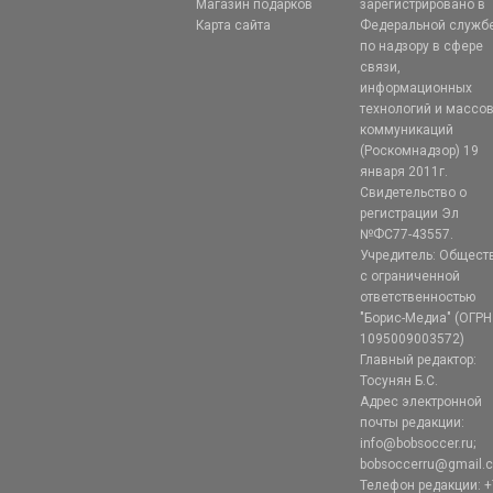
Магазин подарков
зарегистрировано в
Карта сайта
Федеральной служб
по надзору в сфере
связи,
информационных
технологий и массо
коммуникаций
(Роскомнадзор) 19
января 2011г.
Свидетельство о
регистрации Эл
№ФС77-43557.
Учредитель: Общест
с ограниченной
ответственностью
"Борис-Медиа" (ОГРН
1095009003572)
Главный редактор:
Тосунян Б.С.
Адрес электронной
почты редакции:
info@bobsoccer.ru;
bobsoccerru@gmail.
Телефон редакции: +