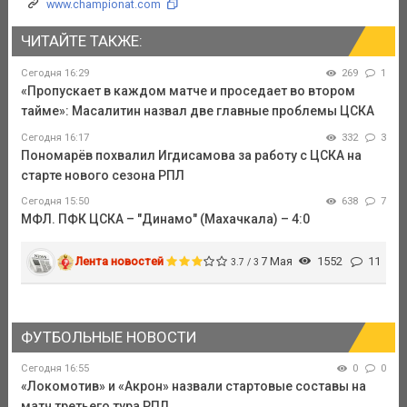
www.championat.com
ЧИТАЙТЕ ТАКЖЕ:
Сегодня 16:29
269
1
«Пропускает в каждом матче и проседает во втором
тайме»: Масалитин назвал две главные проблемы ЦСКА
Сегодня 16:17
332
3
Пономарёв похвалил Игдисамова за работу с ЦСКА на
старте нового сезона РПЛ
Сегодня 15:50
638
7
МФЛ. ПФК ЦСКА – "Динамо" (Махачкала) – 4:0
Лента новостей
7 Мая
1552
11
3.7 / 3
ФУТБОЛЬНЫЕ НОВОСТИ
Сегодня 16:55
0
0
«Локомотив» и «Акрон» назвали стартовые составы на
матч третьего тура РПЛ