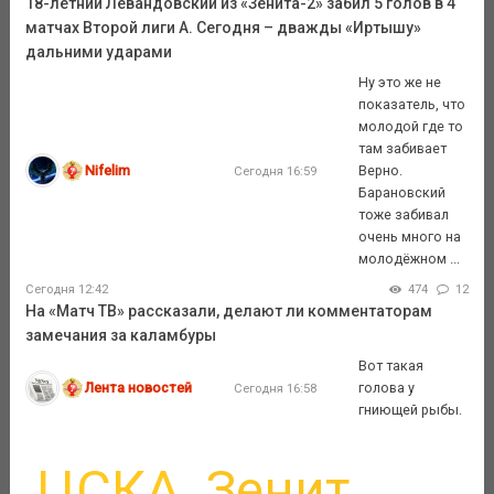
18-летний Левандовский из «Зенита-2» забил 5 голов в 4
матчах Второй лиги А. Сегодня – дважды «Иртышу»
дальними ударами
Ну это же не
показатель, что
молодой где то
там забивает
Nifelim
Верно.
Сегодня 16:59
Барановский
тоже забивал
очень много на
молодёжном ...
Сегодня 12:42
474
12
На «Матч ТВ» рассказали, делают ли комментаторам
замечания за каламбуры
Вот такая
Лента новостей
голова у
Сегодня 16:58
гниющей рыбы.
ЦСКА
Зенит