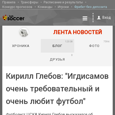
Правила
Трансферы
Расписание и результаты
Конкурс прогнозов
Команды
Игроки
Фрибет без депозита
Вход
ЛЕНТА НОВОСТЕЙ
12038
7594
ХРОНИКА
БЛОГ
ФОТО
0
ДРУЗЬЯ
Кирилл Глебов: "Игдисамов
очень требовательный и
очень любит футбол"
Футболист ЦСКА Кирилл Глебов высказался об