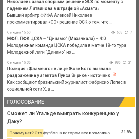
Николаев назвал спорным решение ЭСК по моменту с
падением Литвинова в штрафной «Ахмата»
Бывший арбитр ФИФА Алексей Николаев
прокомментировал «СЭ» решение ЭСК о том, что ...
Сегодня 15:50
638
7
МФЛ. ПФК ЦСКА – "Динамо" (Махачкала) – 4:0
Молодежная команда ЦСКА победила в матче 18-го тура
Молодежной лиги "Динамо" из ...
Сегодня 15:35
885
21
Позиция «Фламенго» в лице Жозе Бото вызвала
раздражение у агентов Луиса Энрике - источник
Как сообщают бразильский журналист Фабрисио Лопес в
социальной сети Х, в ...
ГОЛОСОВАНИЕ
Сможет ли Угальде выиграть конкуренцию у
Даку?
31.8%
Почему нет? Это футбол, в котором все возможно