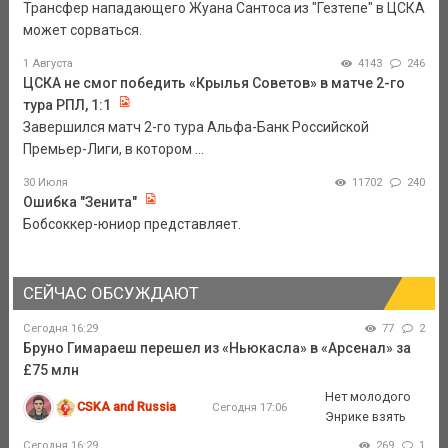
Трансфер нападающего Жуана Сантоса из "Гезтепе" в ЦСКА
может сорваться.
1 Августа
4143
246
ЦСКА не смог победить «Крылья Советов» в матче 2-го
тура РПЛ, 1:1
Завершился матч 2-го тура Альфа-Банк Российской
Премьер-Лиги, в котором ...
30 Июля
11702
240
Ошибка "Зенита"
Бобсоккер-юниор представляет.
СЕЙЧАС ОБСУЖДАЮТ
Сегодня 16:29
77
2
Бруно Гимараеш перешел из «Ньюкасла» в «Арсенал» за
£75 млн
Нет молодого
CSKA and Russia
Сегодня 17:06
Энрике взять
Сегодня 16:29
269
1