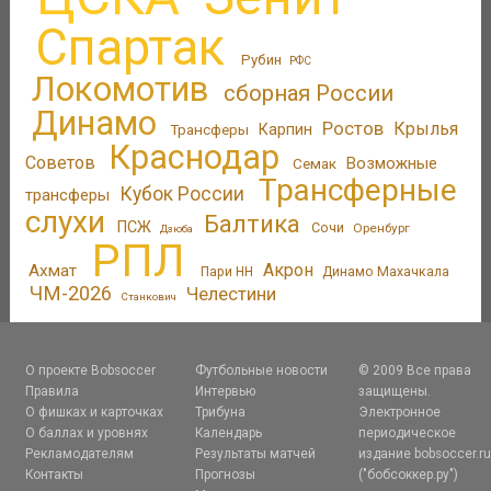
Спартак
Рубин
РФС
Локомотив
сборная России
Динамо
Ростов
Крылья
Трансферы
Карпин
Краснодар
Советов
Возможные
Семак
Трансферные
Кубок России
трансферы
слухи
Балтика
ПСЖ
Сочи
Оренбург
Дзюба
РПЛ
Акрон
Ахмат
Пари НН
Динамо Махачкала
ЧМ-2026
Челестини
Станкович
О проекте Bobsoccer
Футбольные новости
© 2009 Все права
Правила
Интервью
защищены.
О фишках и карточках
Трибуна
Электронное
О баллах и уровнях
Календарь
периодическое
Рекламодателям
Результаты матчей
издание bobsoccer.r
Контакты
Прогнозы
("бобсоккер.ру")