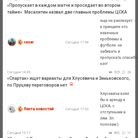
«Пропускает в каждом матче и проседает во втором
тайме»: Масалитин назвал две главные проблемы ЦСКА
еще не раелизует. -
в принципе это
извечные
проблемы в
cesar
Сегодня 17:04
футболе. не
забивать и
пропускать.спасибо
кэп!
Сегодня 14:49
929
26
«Спартак» ищет варианты для Хлусевича и Зиньковского,
по Пруцеву переговоров нет
Хлусевича взял
бы в аренду в
ЦСКА, с
Лента новостей
Сегодня 17:02
отступными в
лям. Зп
пополам:)
Сегодня 15:17
805
11