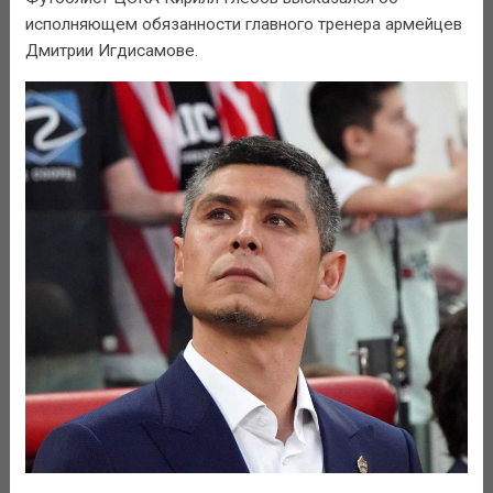
исполняющем обязанности главного тренера армейцев
Дмитрии Игдисамове.