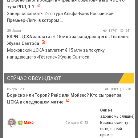
ЦСКА не смог победить «Крылья Советов» в матче 2-го
тура РПЛ, 1:1
Завершился матч 2-го тура Альфа-Банк Российской
Премьер-Лиги, в котором ...
28 Июля
11741
241
ESPN: ЦСКА заплатит € 15 млн за нападающего «Гёзтепе»
Жуана Сантоса
Московский ЦСКА заплатит € 15 млн за покупку
нападающего «Гёзтепе» Жуана Сантоса.
СЕЙЧАС ОБСУЖДАЮТ
Вчера 12:19
7089
218
Бориско или Тороп? Рейс или Мойзес? Кто сыграет за
ЦСКА в следующем матче
Они не
здравомыслящие)
Макс
Васька один тут
Сегодня 01:51
есть, ясный
пример.