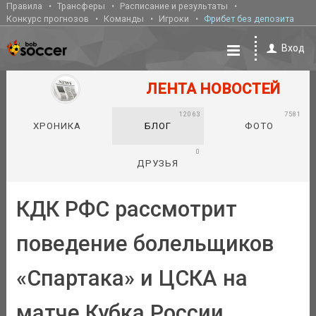
Правила
Трансферы
Расписание и результаты
Конкурс прогнозов
Команды
Игроки
Фрибет без депозита
Вход
ЛЕНТА НОВОСТЕЙ
12063
7581
ХРОНИКА
БЛОГ
ФОТО
0
ДРУЗЬЯ
КДК РФС рассмотрит
поведение болельщиков
«Спартака» и ЦСКА на
матче Кубка России