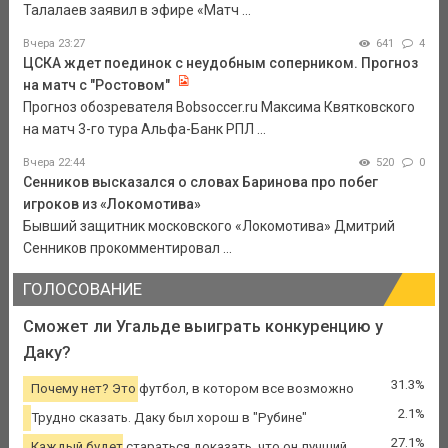
Талалаев заявил в эфире «Матч ...
Вчера 23:27
641
4
ЦСКА ждет поединок с неудобным соперником. Прогноз
на матч с "Ростовом"
Прогноз обозревателя Bobsoccer.ru Максима Квятковского
на матч 3-го тура Альфа-Банк РПЛ ...
Вчера 22:44
520
0
Сенников высказался о словах Баринова про побег
игроков из «Локомотива»
Бывший защитник московского «Локомотива» Дмитрий
Сенников прокомментировал ...
ГОЛОСОВАНИЕ
Сможет ли Угальде выиграть конкуренцию у
Даку?
31.3%
Почему нет? Это футбол, в котором все возможно
2.1%
Трудно сказать. Даку был хорош в "Рубине"
27.1%
Каждый будет стараться доказать, что он лучший