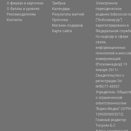
О фишках и карточках
Трибуна
Электронное
О баллах и уровнях
Календарь
периодическое
Рекламодателям
Результаты матчей
издание bobsoccer.r
Контакты
Прогнозы
("бобсоккер.ру")
Магазин подарков
зарегистрировано в
Карта сайта
Федеральной служб
по надзору в сфере
связи,
информационных
технологий и массо
коммуникаций
(Роскомнадзор) 19
января 2011г.
Свидетельство о
регистрации Эл
№ФС77-43557.
Учредитель: Общест
с ограниченной
ответственностью
"Борис-Медиа" (ОГРН
1095009003572)
Главный редактор:
Тосунян Б.С.