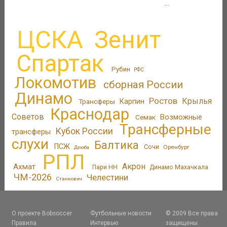
...
ЦСКА
Зенит
Спартак
Рубин
РФС
Локомотив
сборная России
Динамо
Ростов
Крылья
Трансферы
Карпин
Краснодар
Советов
Возможные
Семак
Трансферные
Кубок России
трансферы
слухи
Балтика
ПСЖ
Сочи
Оренбург
Дзюба
РПЛ
Акрон
Ахмат
Пари НН
Динамо Махачкала
ЧМ-2026
Челестини
Станкович
О проекте Bobsoccer
Футбольные новости
© 2009 Все права
Правила
Интервью
защищены.