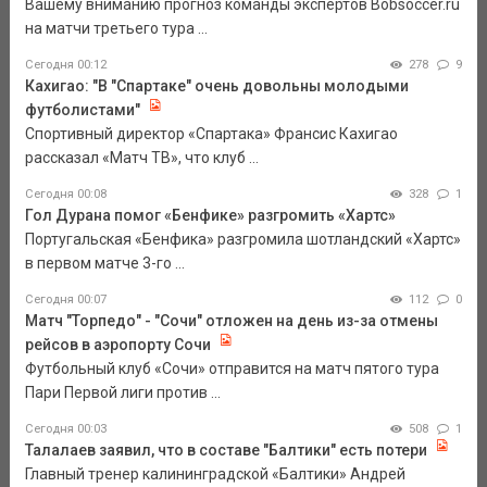
Вашему вниманию прогноз команды экспертов Bobsoccer.ru
на матчи третьего тура ...
Сегодня 00:12
278
9
Кахигао: "В "Спартаке" очень довольны молодыми
футболистами"
Спортивный директор «Спартака» Франсис Кахигао
рассказал «Матч ТВ», что клуб ...
Сегодня 00:08
328
1
Гол Дурана помог «Бенфике» разгромить «Хартс»
Португальская «Бенфика» разгромила шотландский «Хартс»
в первом матче 3-го ...
Сегодня 00:07
112
0
Матч "Торпедо" - "Сочи" отложен на день из-за отмены
рейсов в аэропорту Сочи
Футбольный клуб «Сочи» отправится на матч пятого тура
Пари Первой лиги против ...
Сегодня 00:03
508
1
Талалаев заявил, что в составе "Балтики" есть потери
Главный тренер калининградской «Балтики» Андрей