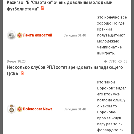
Кахигао: "В "Спартаке" очень довольны молодыми
футболистами"
это конечно все
хорошо.Но где
крайний
Лента новостей
полузащитник?
Сегодня 01:40
молодежью
чемпионат не
выйграть.
Вчера 18:20
7710
65
Несколько клубов РПЛ хотят арендовать нападающего
ЦСКА
кто такой
Воронов? видел
его кто? уже
полгода слышу
о каком то
Bobsoccer News
Сегодня 01:40
Воронове-
промелькнул
пару раз то ли
форвард-то ли