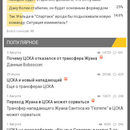
25%
Даку более стабилен, он будет основным форвардом
14.6%
Так Угальде в "Спартаке" вроде бы подыскивали новую
команду. Ситуация изменилась?
Всего голосов: 48
ПОПУЛЯРНОЕ
3 Августа
14723
441
Почему ЦСКА отказался от трансфера Жуана
Данные Bobsoccer.
29 Июля
23186
429
ЦСКА и новый нападающий
Еще о трансферах ЦСКА.
1 Августа
12671
258
Переход Жуана в ЦСКА может сорваться
Трансфер нападающего Жуана Сантоса из "Гезтепе" в ЦСКА
может сорваться.
1 Августа
4005
246