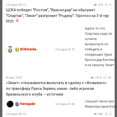
Сегодня 00:13
375
4
ЦСКА победит "Ростов", "Краснодар" не обыграет
"Спартак", "Зенит" разгромит "Родину". Прогноз на 3-й тур
РПЛ
ждать то что
Спартаку надо из
штанов
выпрыгнуть но
BOBstavka
победить в
Сегодня 01:47
следующих турах
Краснодар.Балтику
и на закуску Зенит
...
Вчера 18:07
1915
90
«Зенит» отказывается включать в сделку с «Фламенго»
по трансферу Луиса Энрике, каких- либо игроков
бразильского клуба — источник
слышал такое про
Renegade
Сегодня 01:46
Малкома,гарая,Кла
Сегодня 00:12
286
9