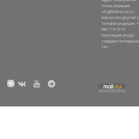
Адрес электронной
почты редакции:
info@bobsoccer.ru;
bobsoccerru@gmail.
Телефон редакции: +
985 719 29 97
Настоящий ресурс
содержит материал
18+