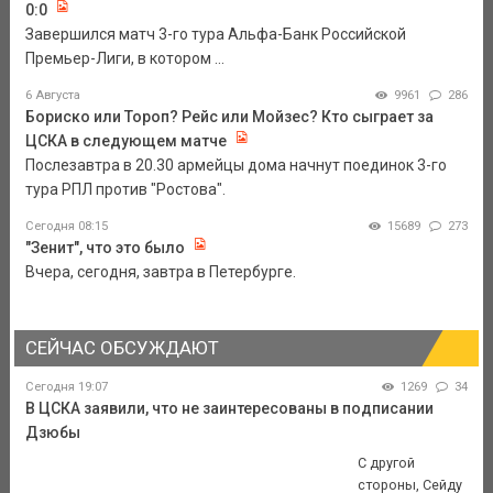
0:0
Завершился матч 3-го тура Альфа-Банк Российской
Премьер-Лиги, в котором ...
6 Августа
9961
286
Бориско или Тороп? Рейс или Мойзес? Кто сыграет за
ЦСКА в следующем матче
Послезавтра в 20.30 армейцы дома начнут поединок 3-го
тура РПЛ против "Ростова".
Сегодня 08:15
15689
273
"Зенит", что это было
Вчера, сегодня, завтра в Петербурге.
СЕЙЧАС ОБСУЖДАЮТ
Сегодня 19:07
1269
34
В ЦСКА заявили, что не заинтересованы в подписании
Дзюбы
С другой
стороны, Сейду