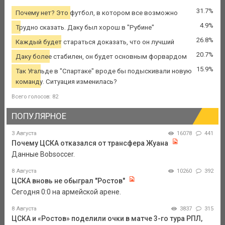
31.7%
Почему нет? Это футбол, в котором все возможно
4.9%
Трудно сказать. Даку был хорош в "Рубине"
26.8%
Каждый будет стараться доказать, что он лучший
20.7%
Даку более стабилен, он будет основным форвардом
15.9%
Так Угальде в "Спартаке" вроде бы подыскивали новую
команду. Ситуация изменилась?
Всего голосов: 82
ПОПУЛЯРНОЕ
3 Августа
16078
441
Почему ЦСКА отказался от трансфера Жуана
Данные Bobsoccer.
8 Августа
10260
392
ЦСКА вновь не обыграл "Ростов"
Сегодня 0:0 на армейской арене.
8 Августа
3837
315
ЦСКА и «Ростов» поделили очки в матче 3-го тура РПЛ,