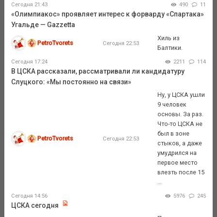
Сегодня 21:43
490
11
«Олимпиакос» проявляет интерес к форварду «Спартака»
Угальде — Gazzetta
Хиль из
PetroTvorets
Сегодня 22:53
Балтики.
Сегодня 17:24
2211
114
В ЦСКА рассказали, рассматривали ли кандидатуру
Слуцкого: «Мы постоянно на связи»
Ну, у ЦСКА ушли
9 человек
основы. За раз.
Что-то ЦСКА не
был в зоне
PetroTvorets
Сегодня 22:53
стыков, а даже
умудрился на
первое место
влезть после 15
...
Сегодня 14:56
5976
245
ЦСКА сегодня