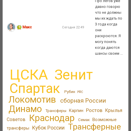
Про легов уже
давно говорю
что не должны
мы их ждать по
3 года когда
Макс
Сегодня 22:49
они
раскроются. Я
могу понять
когда даются
шансы своим ...
ЦСКА
Зенит
Спартак
Рубин
РФС
Локомотив
сборная России
Динамо
Ростов
Крылья
Трансферы
Карпин
Краснодар
Советов
Возможные
Семак
Трансферные
Кубок России
трансферы