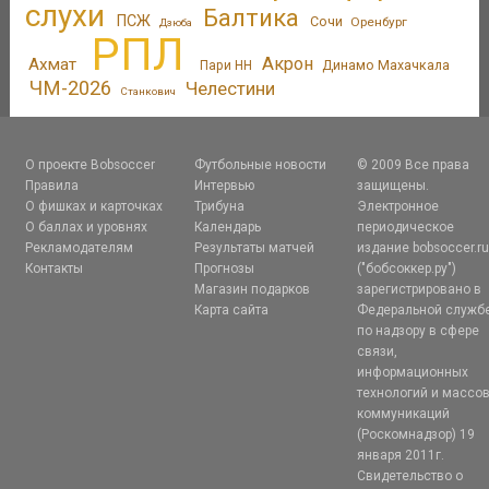
слухи
Балтика
ПСЖ
Сочи
Оренбург
Дзюба
РПЛ
Акрон
Ахмат
Динамо Махачкала
Пари НН
ЧМ-2026
Челестини
Станкович
О проекте Bobsoccer
Футбольные новости
© 2009 Все права
Правила
Интервью
защищены.
О фишках и карточках
Трибуна
Электронное
О баллах и уровнях
Календарь
периодическое
Рекламодателям
Результаты матчей
издание bobsoccer.r
Контакты
Прогнозы
("бобсоккер.ру")
Магазин подарков
зарегистрировано в
Карта сайта
Федеральной служб
по надзору в сфере
связи,
информационных
технологий и массо
коммуникаций
(Роскомнадзор) 19
января 2011г.
Свидетельство о