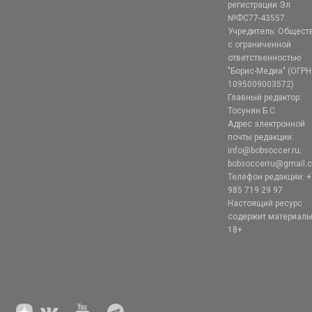
регистрации Эл
№ФС77-43557.
Учредитель: Общест
с ограниченной
ответственностью
"Борис-Медиа" (ОГРН
1095009003572)
Главный редактор:
Тосунян Б.С.
Адрес электронной
почты редакции:
info@bobsoccer.ru;
bobsoccerru@gmail.
Телефон редакции: +
985 719 29 97
Настоящий ресурс
содержит материал
18+