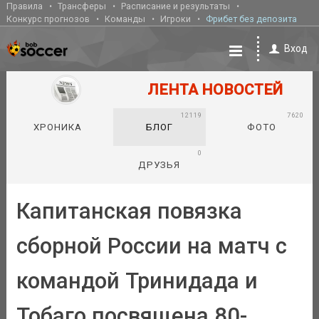
Правила
Трансферы
Расписание и результаты
Конкурс прогнозов
Команды
Игроки
Фрибет без депозита
Вход
ЛЕНТА НОВОСТЕЙ
12119
7620
ХРОНИКА
БЛОГ
ФОТО
0
ДРУЗЬЯ
Капитанская повязка
сборной России на матч с
командой Тринидада и
Тобаго посвящена 80-