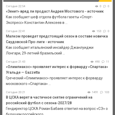
Сегодня 22:54
0
0
«Зенит» вряд ли продаст Андрея Мостового - источник
Как сообщает шеф отдела футбола газеты «Спорт-
Экспресс» Константин Алексеев в ...
Сегодня 22:41
153
0
Малком проведет предстоящий сезон в составе новичка
Саудовской Про-лиги - источник
Как сообщает итальянский инсайдер Джанлуиджи
Лонгари, 29-летний бразильский ...
Сегодня 21:43
490
11
«Олимпиакос» проявляет интерес к форварду «Спартака»
Угальде — Gazzetta
Греческий «Олимпиакос» проявляет интерес к форварду
московского «Спартака» ...
Сегодня 20:21
1491
103
В ЦСКА верят в частичное снятие ограничений на
российский футбол с сезона-2027/28
Гендиректор ЦСКА Роман Бабаев ответил на вопрос «СЭ» о
будущем российского ...