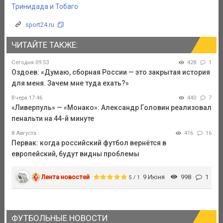
Тринидада и Тобаго
sport24.ru
ЧИТАЙТЕ ТАКЖЕ:
Сегодня 09:53
428
1
Оздоев: «Думаю, сборная России — это закрытая история
для меня. Зачем мне туда ехать?»
Вчера 17:46
440
7
«Ливерпуль» — «Монако»: Александр Головин реализовал
пенальти на 44-й минуте
8 Августа
416
16
Первак: когда российский футбол вернётся в
европейский, будут видны проблемы
Лента новостей
9 Июня
998
1
5 / 1
ФУТБОЛЬНЫЕ НОВОСТИ