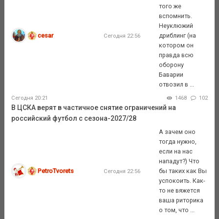
того же
вспомнить.
Неуклюжий
cesar
дриблинг (на
Сегодня 22:56
котором он
правда всю
оборону
Баварии
отвозил в ...
Сегодня 20:21
1468
102
В ЦСКА верят в частичное снятие ограничений на
российский футбол с сезона-2027/28
А зачем оно
тогда нужно,
если на нас
нападут?) Что
PetroTvorets
бы таких как Вы
Сегодня 22:56
успокоить. Как-
то не вяжется
ваша риторика
о том, что ...