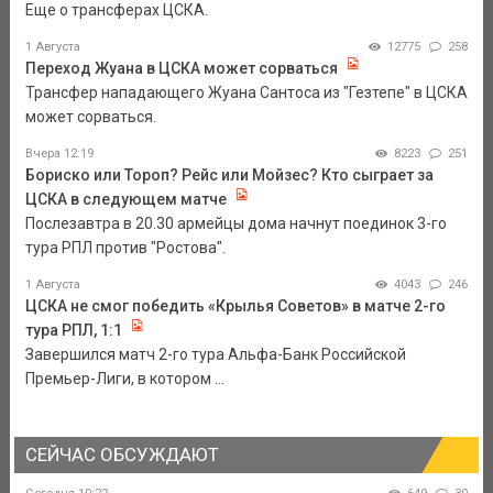
Еще о трансферах ЦСКА.
1 Августа
12775
258
Переход Жуана в ЦСКА может сорваться
Трансфер нападающего Жуана Сантоса из "Гезтепе" в ЦСКА
может сорваться.
Вчера 12:19
8223
251
Бориско или Тороп? Рейс или Мойзес? Кто сыграет за
ЦСКА в следующем матче
Послезавтра в 20.30 армейцы дома начнут поединок 3-го
тура РПЛ против "Ростова".
1 Августа
4043
246
ЦСКА не смог победить «Крылья Советов» в матче 2-го
тура РПЛ, 1:1
Завершился матч 2-го тура Альфа-Банк Российской
Премьер-Лиги, в котором ...
СЕЙЧАС ОБСУЖДАЮТ