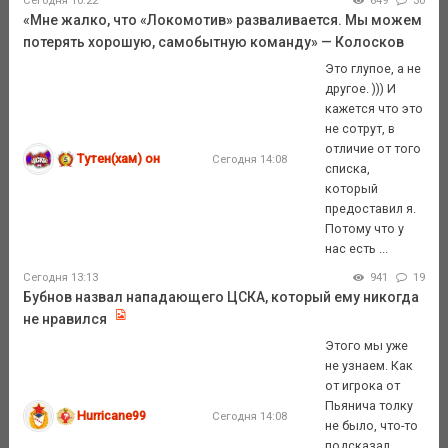
Сегодня 10:22
649
30
«Мне жалко, что «Локомотив» разваливается. Мы можем
потерять хорошую, самобытную команду» — Колосков
Это глупое, а не
другое. ))) И
кажется что это
не сотрут, в
отличие от того
Тутен(хам) он
Сегодня 14:08
списка,
который
предоставил я.
Потому что у
нас есть ...
Сегодня 13:13
941
19
Бубнов назвал нападающего ЦСКА, который ему никогда
не нравился
Этого мы уже
не узнаем. Как
от игрока от
Пьянича толку
Hurricane99
Сегодня 14:08
не было, что-то
подсказал