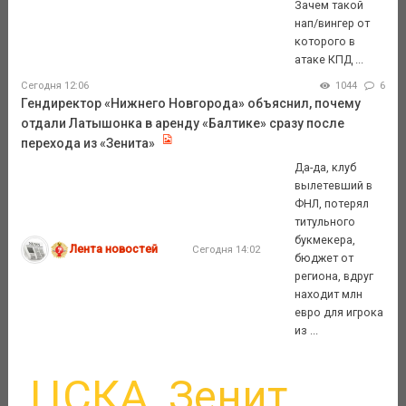
Зачем такой
нап/вингер от
которого в
атаке КПД ...
Сегодня 12:06
1044
6
Гендиректор «Нижнего Новгорода» объяснил, почему
отдали Латышонка в аренду «Балтике» сразу после
перехода из «Зенита»
Да-да, клуб
вылетевший в
ФНЛ, потерял
титульного
букмекера,
Лента новостей
Сегодня 14:02
бюджет от
региона, вдруг
находит млн
евро для игрока
из ...
ЦСКА
Зенит