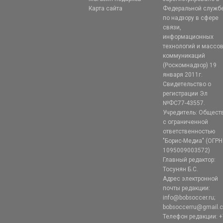
Карта сайта
Федеральной служб
по надзору в сфере
связи,
информационных
технологий и массо
коммуникаций
(Роскомнадзор) 19
января 2011г.
Свидетельство о
регистрации Эл
№ФС77-43557.
Учредитель: Общест
с ограниченной
ответственностью
"Борис-Медиа" (ОГРН
1095009003572)
Главный редактор:
Тосунян Б.С.
Адрес электронной
почты редакции:
info@bobsoccer.ru;
bobsoccerru@gmail.
Телефон редакции: +