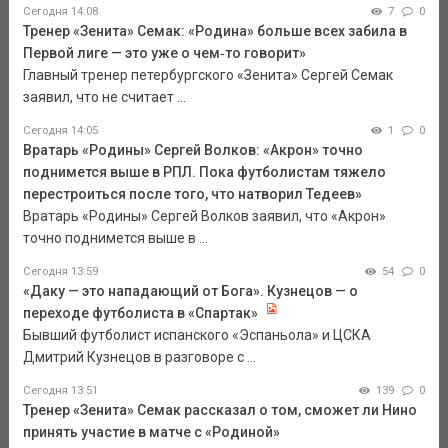
Сегодня 14:08
7
0
Тренер «Зенита» Семак: «Родина» больше всех забила в
Первой лиге — это уже о чем‑то говорит»
Главный тренер петербургского «Зенита» Сергей Семак
заявил, что не считает ...
Сегодня 14:05
1
0
Вратарь «Родины» Сергей Волков: «Акрон» точно
поднимется выше в РПЛ. Пока футболистам тяжело
перестроиться после того, что натворил Тедеев»
Вратарь «Родины» Сергей Волков заявил, что «Акрон»
точно поднимется выше в ...
Сегодня 13:59
54
0
«Даку — это нападающий от Бога». Кузнецов — о
переходе футболиста в «Спартак»
Бывший футболист испанского «Эспаньола» и ЦСКА
Дмитрий Кузнецов в разговоре с ...
Сегодня 13:51
139
0
Тренер «Зенита» Семак рассказал о том, сможет ли Нино
принять участие в матче с «Родиной»