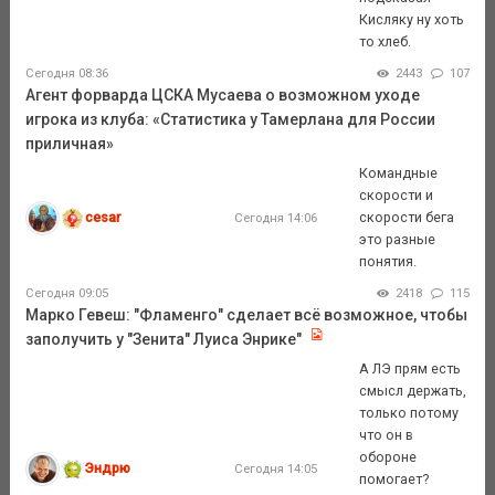
Кисляку ну хоть
то хлеб.
Сегодня 08:36
2443
107
Агент форварда ЦСКА Мусаева о возможном уходе
игрока из клуба: «Статистика у Тамерлана для России
приличная»
Командные
скорости и
cesar
скорости бега
Сегодня 14:06
это разные
понятия.
Сегодня 09:05
2418
115
Марко Гевеш: "Фламенго" сделает всё возможное, чтобы
заполучить у "Зенита" Луиса Энрике"
А ЛЭ прям есть
смысл держать,
только потому
что он в
обороне
Эндрю
Сегодня 14:05
помогает?