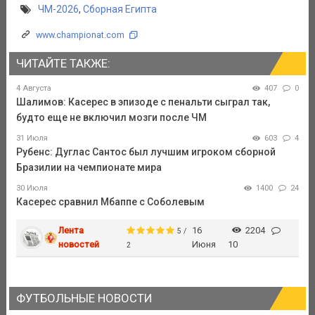
ЧМ-2026
,
Сборная Египта
www.championat.com
ЧИТАЙТЕ ТАКЖЕ:
4 Августа
407
0
Шалимов: Касерес в эпизоде с пенальти сыграл так,
будто еще не включил мозги после ЧМ
31 Июля
603
4
Рубенс: Дуглас Сантос был лучшим игроком сборной
Бразилии на чемпионате мира
30 Июля
1400
24
Касерес сравнил Мбаппе с Соболевым
Лента
16
2204
5 /
новостей
Июня
10
2
ФУТБОЛЬНЫЕ НОВОСТИ