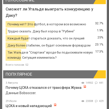
Сможет ли Угальде выиграть конкуренцию у
Даку?
32.7%
Почему нет? Это футбол, в котором все возможно
1.9%
Трудно сказать. Даку был хорош в "Рубине"
25%
Каждый будет стараться доказать, что он лучший
23.1%
Даку более стабилен, он будет основным форвардом
17.3%
Так Угальде в "Спартаке" вроде бы подыскивали новую
команду. Ситуация изменилась?
Всего голосов: 52
ПОПУЛЯРНОЕ
3 Августа
14902
441
Почему ЦСКА отказался от трансфера Жуана
Данные Bobsoccer.
29 Июля
23308
429
ЦСКА и новый нападающий