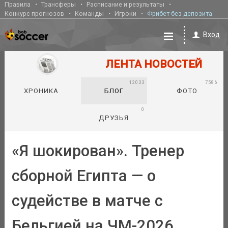
Правила
Трансферы
Расписание и результаты
Конкурс прогнозов
Команды
Игроки
Фрибет без депозита
Вход
ЛЕНТА НОВОСТЕЙ
12033
7586
ХРОНИКА
БЛОГ
ФОТО
0
ДРУЗЬЯ
«Я шокирован». Тренер
сборной Египта — о
судействе в матче с
Бельгией на ЧМ-2026