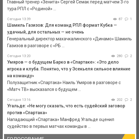
Главный тренер «Зенита» Сергей Семак перед матчем 3-го
тура РПЛ с «Родиной» ...
Сегодня 13:39
87
1
Шамиль Газизов: Для команд РПЛ формат Кубка —
удачный, для остальных — не очень
Генеральный директор махачкалинского «Динамо» Шамиль
Газизов в разговоре с «РБ ...
Сегодня 13:20
280
2
Умяров — о будущем Барко в «Спартаке»: «Это дело
игрока и клуба. Понятно, что у Эсекьеля сильное влияние
на команду»
Полузащитник «Спартака» Наиль Умяров в разговоре с
«Матч ТВ» высказался о будущем ...
Сегодня 13:16
202
2
Угальде: «Не могу сказать, что есть судейский заговор
против «Спартака»
Нападающий «Спартака» Манфред Угальде оценил
судейство в первых матчах команды в ...
ГОЛОСОВАНИЕ