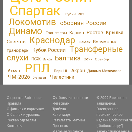
Спартак
Рубин
РФС
Локомотив
сборная России
Динамо
Ростов
Крылья
Трансферы
Карпин
Краснодар
Советов
Возможные
Семак
Трансферные
Кубок России
трансферы
слухи
Балтика
ПСЖ
Сочи
Оренбург
Дзюба
РПЛ
Акрон
Ахмат
Пари НН
Динамо Махачкала
ЧМ-2026
Челестини
Станкович
О проекте Bobsoccer
Футбольные новости
© 2009 Все права
Правила
Интервью
защищены.
О фишках и карточках
Трибуна
Электронное
О баллах и уровнях
Календарь
периодическое
Рекламодателям
Результаты матчей
издание bobsoccer.r
Контакты
Прогнозы
("бобсоккер.ру")
Магазин подарков
зарегистрировано в