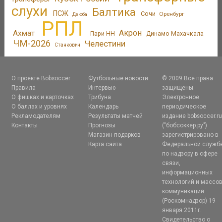
слухи
Балтика
ПСЖ
Сочи
Оренбург
Дзюба
РПЛ
Акрон
Ахмат
Пари НН
Динамо Махачкала
ЧМ-2026
Челестини
Станкович
О проекте Bobsoccer
Футбольные новости
© 2009 Все права
Правила
Интервью
защищены.
О фишках и карточках
Трибуна
Электронное
О баллах и уровнях
Календарь
периодическое
Рекламодателям
Результаты матчей
издание bobsoccer.r
Контакты
Прогнозы
("бобсоккер.ру")
Магазин подарков
зарегистрировано в
Карта сайта
Федеральной служб
по надзору в сфере
связи,
информационных
технологий и массо
коммуникаций
(Роскомнадзор) 19
января 2011г.
Свидетельство о