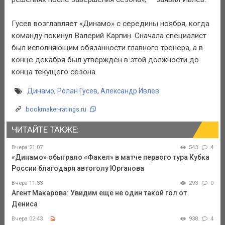
Гусев возглавляет «Динамо» с середины ноября, когда
команду покинул Валерий Карпин. Сначала специалист
был исполняющим обязанности главного тренера, а в
конце декабря был утвержден в этой должности до
конца текущего сезона.
Динамо
,
Ролан Гусев
,
Александр Ивлев
bookmaker-ratings.ru
ЧИТАЙТЕ ТАКЖЕ:
Вчера 21:07
543
4
«Динамо» обыграло «Факел» в матче первого тура Кубка
России благодаря автоголу Юрганова
Вчера 11:33
293
0
Агент Макарова: Увидим еще не один такой гол от
Дениса
Вчера 02:43
938
4