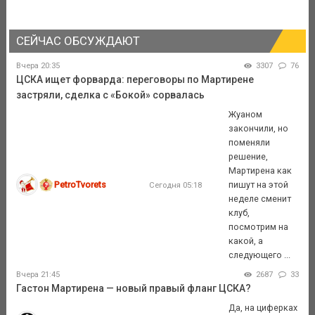
СЕЙЧАС ОБСУЖДАЮТ
Вчера 20:35
3307
76
ЦСКА ищет форварда: переговоры по Мартирене
застряли, сделка с «Бокой» сорвалась
Жуаном
закончили, но
поменяли
решение,
Мартирена как
PetroTvorets
пишут на этой
Сегодня 05:18
неделе сменит
клуб,
посмотрим на
какой, а
следующего ...
Вчера 21:45
2687
33
Гастон Мартирена — новый правый фланг ЦСКА?
Да, на циферках