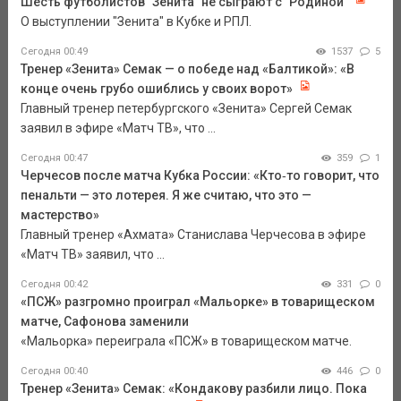
Шесть футболистов "Зенита" не сыграют с "Родиной"
О выступлении "Зенита" в Кубке и РПЛ.
Сегодня 00:49
1537
5
Тренер «Зенита» Семак — о победе над «Балтикой»: «В
конце очень грубо ошиблись у своих ворот»
Главный тренер петербургского «Зенита» Сергей Семак
заявил в эфире «Матч ТВ», что ...
Сегодня 00:47
359
1
Черчесов после матча Кубка России: «Кто‑то говорит, что
пенальти — это лотерея. Я же считаю, что это —
мастерство»
Главный тренер «Ахмата» Станислава Черчесова в эфире
«Матч ТВ» заявил, что ...
Сегодня 00:42
331
0
«ПСЖ» разгромно проиграл «Мальорке» в товарищеском
матче, Сафонова заменили
«Мальорка» переиграла «ПСЖ» в товарищеском матче.
Сегодня 00:40
446
0
Тренер «Зенита» Семак: «Кондакову разбили лицо. Пока