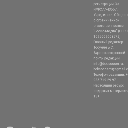
регистрации Эл
№ФС77-43557.
Учредитель: Общест
с ограниченной
ответственностью
"Борис-Медиа" (ОГРН
1095009003572)
Главный редактор:
Тосунян Б.С.
Адрес электронной
почты редакции:
info@bobsoccer.ru;
bobsoccerru@gmail.
Телефон редакции: +
985 719 29 97
Настоящий ресурс
содержит материал
18+