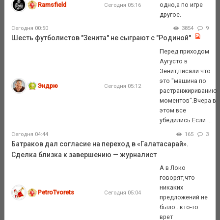
Ramsfield
одно,а по игре
Сегодня 05:16
другое.
Сегодня 00:50
3854
9
Шесть футболистов "Зенита" не сыграют с "Родиной"
Перед приходом
Аугусто в
Зенит,писали что
это "машина по
Эндрю
Сегодня 05:12
растранжириванию
моментов".Вчера в
этом все
убедились.Если ...
Сегодня 04:44
165
3
Батраков дал согласие на переход в «Галатасарай».
Сделка близка к завершению — журналист
А в Локо
говорят,что
никаких
PetroTvorets
Сегодня 05:04
предложений не
было...кто-то
врет