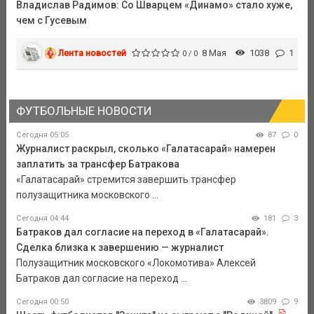
Владислав Радимов: Со Шварцем «Динамо» стало хуже,
чем с Гусевым
Лента новостей
8 Мая
1038
1
0 / 0
ФУТБОЛЬНЫЕ НОВОСТИ
Сегодня 05:05
87
0
Журналист раскрыл, сколько «Галатасарай» намерен
заплатить за трансфер Батракова
«Галатасарай» стремится завершить трансфер
полузащитника московского ...
Сегодня 04:44
181
3
Батраков дал согласие на переход в «Галатасарай».
Сделка близка к завершению — журналист
Полузащитник московского «Локомотива» Алексей
Батраков дал согласие на переход ...
Сегодня 00:50
3809
9