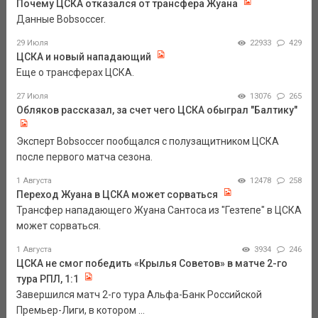
Почему ЦСКА отказался от трансфера Жуана
Данные Bobsoccer.
29 Июля
22933
429
ЦСКА и новый нападающий
Еще о трансферах ЦСКА.
27 Июля
13076
265
Обляков рассказал, за счет чего ЦСКА обыграл "Балтику"
Эксперт Bobsoccer пообщался с полузащитником ЦСКА
после первого матча сезона.
1 Августа
12478
258
Переход Жуана в ЦСКА может сорваться
Трансфер нападающего Жуана Сантоса из "Гезтепе" в ЦСКА
может сорваться.
1 Августа
3934
246
ЦСКА не смог победить «Крылья Советов» в матче 2-го
тура РПЛ, 1:1
Завершился матч 2-го тура Альфа-Банк Российской
Премьер-Лиги, в котором ...