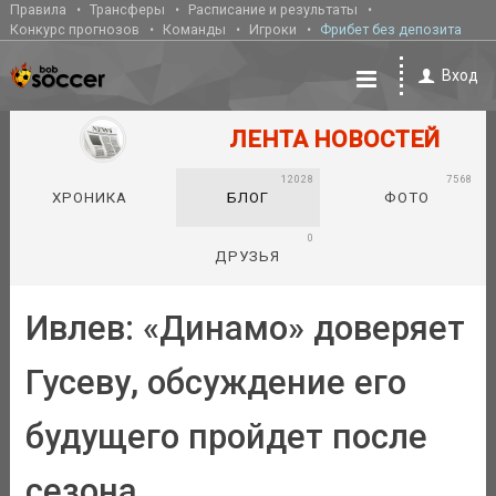
Правила
Трансферы
Расписание и результаты
Конкурс прогнозов
Команды
Игроки
Фрибет без депозита
Вход
ЛЕНТА НОВОСТЕЙ
12028
7568
ХРОНИКА
БЛОГ
ФОТО
0
ДРУЗЬЯ
Ивлев: «Динамо» доверяет
Гусеву, обсуждение его
будущего пройдет после
сезона