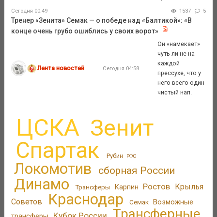
Сегодня 00:49
1537
5
Тренер «Зенита» Семак — о победе над «Балтикой»: «В
конце очень грубо ошиблись у своих ворот»
Он «намекает»
чуть ли не на
каждой
Лента новостей
Сегодня 04:58
прессухе, что у
него всего один
чистый нап.
ЦСКА
Зенит
Спартак
Рубин
РФС
Локомотив
сборная России
Динамо
Ростов
Крылья
Трансферы
Карпин
Краснодар
Советов
Возможные
Семак
Трансферные
Кубок России
трансферы