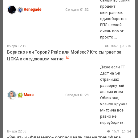
самый высокий
процент
Renegade
Сегодня 01:32
выигранных
единоборств в
РПЛ весной
очень помог
просто ...
Вчера 12:19
7057
215
Бориско или Тороп? Рейс или Мойзес? Кто сыграет за
ЦСКА в следующем матче
Даже если ГТ
даст на 5-и
страницах
развернутый
анализ игры
Макс
Сегодня 01:28
Облякова,
членов кружка
Митрича все
равно не
переубедить.
Вчера 22:36
1571
24
«Зенит» и «Фламенго» согласовали сумму трансфера