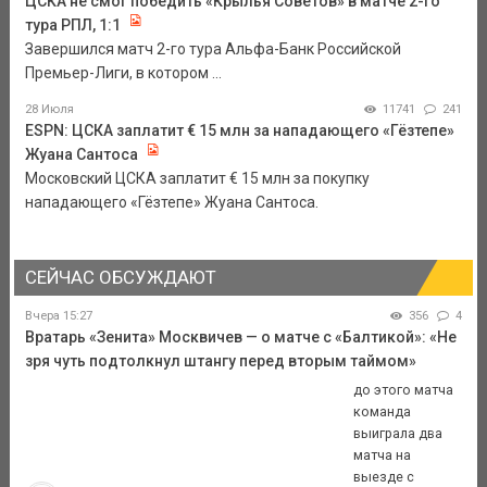
ЦСКА не смог победить «Крылья Советов» в матче 2-го
тура РПЛ, 1:1
Завершился матч 2-го тура Альфа-Банк Российской
Премьер-Лиги, в котором ...
28 Июля
11741
241
ESPN: ЦСКА заплатит € 15 млн за нападающего «Гёзтепе»
Жуана Сантоса
Московский ЦСКА заплатит € 15 млн за покупку
нападающего «Гёзтепе» Жуана Сантоса.
СЕЙЧАС ОБСУЖДАЮТ
Вчера 15:27
356
4
Вратарь «Зенита» Москвичев — о матче с «Балтикой»: «Не
зря чуть подтолкнул штангу перед вторым таймом»
до этого матча
команда
выиграла два
матча на
выезде с