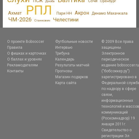
ПСЖ
Сочи
Оренбург
Дзюба
РПЛ
Акрон
Ахмат
Пари НН
Динамо Махачкала
ЧМ-2026
Челестини
Станкович
О проекте Bobsoccer
Футбольные новости
© 2009 Все права
Правила
Интервью
защищены.
О фишках и карточках
Трибуна
Электронное
О баллах и уровнях
Календарь
периодическое
Рекламодателям
Результаты матчей
издание bobsoccer.r
Контакты
Прогнозы
("бобсоккер.ру")
Магазин подарков
зарегистрировано в
Карта сайта
Федеральной служб
по надзору в сфере
связи,
информационных
технологий и массо
коммуникаций
(Роскомнадзор) 19
января 2011г.
Свидетельство о
регистрации Эл