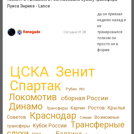
Луиса Энрике - Lance
да он приехал
неделю назад и
не
Renegade
тренировался
Сегодня 01:28
толком он
просто не в
форме
ЦСКА
Зенит
Спартак
Рубин
РФС
Локомотив
сборная России
Динамо
Ростов
Крылья
Трансферы
Карпин
Краснодар
Советов
Возможные
Семак
Трансферные
Кубок России
трансферы
слухи
Балтика