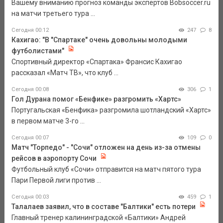
Вашему вниманию прогноз команды экспертов Bobsoccer.ru
на матчи третьего тура ...
Сегодня 00:12
247
8
Кахигао: "В "Спартаке" очень довольны молодыми
футболистами"
Спортивный директор «Спартака» Франсис Кахигао
рассказал «Матч ТВ», что клуб ...
Сегодня 00:08
306
1
Гол Дурана помог «Бенфике» разгромить «Хартс»
Португальская «Бенфика» разгромила шотландский «Хартс»
в первом матче 3-го ...
Сегодня 00:07
109
0
Матч "Торпедо" - "Сочи" отложен на день из-за отмены
рейсов в аэропорту Сочи
Футбольный клуб «Сочи» отправится на матч пятого тура
Пари Первой лиги против ...
Сегодня 00:03
459
1
Талалаев заявил, что в составе "Балтики" есть потери
Главный тренер калининградской «Балтики» Андрей