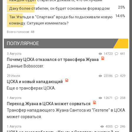
25%
Даку более стабилен, он будет основным форвардом
14.6%
Так Угальде в "Спартаке" вроде бы подыскивали новую
команду. Ситуация изменилась?
Всего голосов: 48
ПОПУЛЯРНОЕ
3 Августа
14723
441
Почему ЦСКА отказался от трансфера Жуана
Данные Bobsoccer.
29 Июля
23186
429
ЦСКА и новый нападающий
Еще о трансферах ЦСКА.
1 Августа
12671
258
Переход Жуана в ЦСКА может сорваться
Трансфер нападающего Жуана Сантоса из "Гезтепе" в ЦСКА
может сорваться.
1 Августа
4005
246