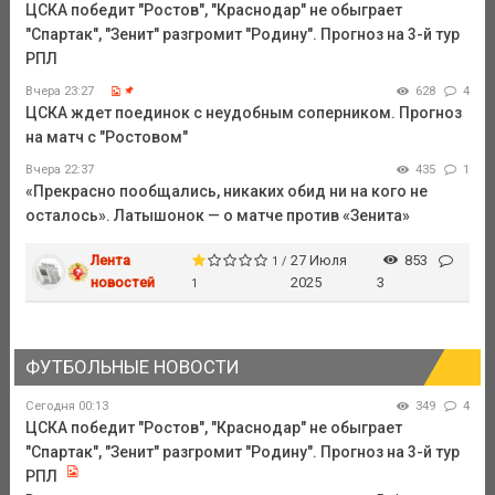
ЦСКА победит "Ростов", "Краснодар" не обыграет
"Спартак", "Зенит" разгромит "Родину". Прогноз на 3-й тур
РПЛ
Вчера 23:27
628
4
ЦСКА ждет поединок с неудобным соперником. Прогноз
на матч с "Ростовом"
Вчера 22:37
435
1
«Прекрасно пообщались, никаких обид ни на кого не
осталось». Латышонок — о матче против «Зенита»
Лента
27 Июля
853
1 /
новостей
2025
3
1
ФУТБОЛЬНЫЕ НОВОСТИ
Сегодня 00:13
349
4
ЦСКА победит "Ростов", "Краснодар" не обыграет
"Спартак", "Зенит" разгромит "Родину". Прогноз на 3-й тур
РПЛ