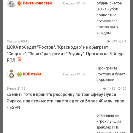
Лента новостей
общим счетом
Сегодня 01:37
8-0 на Кубок
полностью
ротировала
состав вы в
каждом ...
Сегодня 00:13
349
4
ЦСКА победит "Ростов", "Краснодар" не обыграет
"Спартак", "Зенит" разгромит "Родину". Прогноз на 3-й тур
РПЛ
Проиграйте
BOBstavka
Ростову и будет
Сегодня 01:32
нормалек
Вчера 21:16
1485
30
«Зенит» готов принять рассрочку по трансферу Луиса
Энрике, при стоимости пакета сделки более 40 млн. евро
- ESPN
отличный он
игрок лучший
дриблер РПЛ