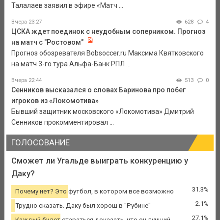
Талалаев заявил в эфире «Матч ...
Вчера 23:27
628
4
ЦСКА ждет поединок с неудобным соперником. Прогноз
на матч с "Ростовом"
Прогноз обозревателя Bobsoccer.ru Максима Квятковского
на матч 3-го тура Альфа-Банк РПЛ ...
Вчера 22:44
513
0
Сенников высказался о словах Баринова про побег
игроков из «Локомотива»
Бывший защитник московского «Локомотива» Дмитрий
Сенников прокомментировал ...
ГОЛОСОВАНИЕ
Сможет ли Угальде выиграть конкуренцию у
Даку?
31.3%
Почему нет? Это футбол, в котором все возможно
2.1%
Трудно сказать. Даку был хорош в "Рубине"
27.1%
Каждый будет стараться доказать, что он лучший