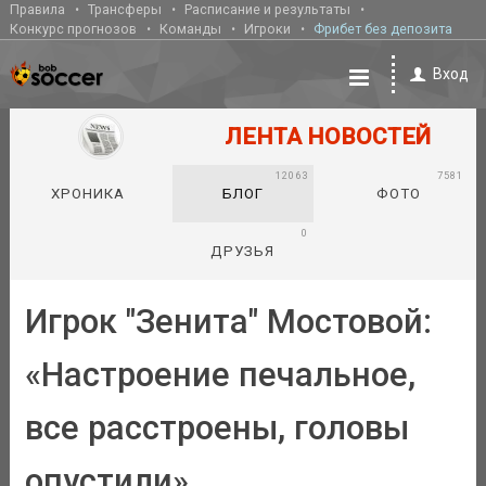
Правила
Трансферы
Расписание и результаты
Конкурс прогнозов
Команды
Игроки
Фрибет без депозита
Вход
ЛЕНТА НОВОСТЕЙ
12063
7581
ХРОНИКА
БЛОГ
ФОТО
0
ДРУЗЬЯ
Игрок "Зенита" Мостовой:
«Настроение печальное,
все расстроены, головы
опустили»