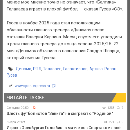
менее мое мнение точно не означает, что «Балтика»
Талалаева играет в плохой футбол, — сказал Гусев «СЭ».
Гусев в ноябре 2025 года стал исполняющим
обязанности главного тренера «Динамо» после
отставки Валерия Карпина. Месяц спустя его утвердили
в роли главного тренера до конца сезона-2025/26. 22
мая «Динамо» объявило о назначении Сандро Шварца,
который сменил Гусева.
Динамо
,
РПЛ
,
Талалаев
,
Галактионов
,
Артига
,
Ролан
Гусев
www.sport-express.ru
ЧИТАЙТЕ ТАКЖЕ:
Сегодня 00:50
1235
7
Шесть футболистов "Зенита" не сыграют с "Родиной"
Вчера 23:09
271
0
Игрок «Оренбурга» Голыбин: в матче со «Спартаком» всё