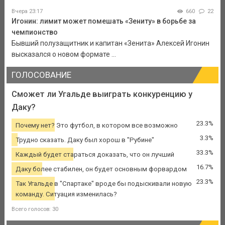
Вчера 23:17
660
22
Игонин: лимит может помешать «Зениту» в борьбе за
чемпионство
Бывший полузащитник и капитан «Зенита» Алексей Игонин
высказался о новом формате ...
ГОЛОСОВАНИЕ
Сможет ли Угальде выиграть конкуренцию у
Даку?
23.3%
Почему нет? Это футбол, в котором все возможно
3.3%
Трудно сказать. Даку был хорош в "Рубине"
33.3%
Каждый будет стараться доказать, что он лучший
16.7%
Даку более стабилен, он будет основным форвардом
23.3%
Так Угальде в "Спартаке" вроде бы подыскивали новую
команду. Ситуация изменилась?
Всего голосов: 30