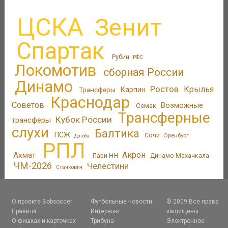
ЦСКА
Зенит
Спартак
Рубин
РФС
Локомотив
сборная России
Динамо
Ростов
Крылья
Трансферы
Карпин
Краснодар
Советов
Возможные
Семак
Трансферные
Кубок России
трансферы
слухи
Балтика
ПСЖ
Сочи
Оренбург
Дзюба
РПЛ
Акрон
Ахмат
Пари НН
Динамо Махачкала
ЧМ-2026
Челестини
Станкович
О проекте Bobsoccer
Футбольные новости
© 2009 Все права
Правила
Интервью
защищены.
О фишках и карточках
Трибуна
Электронное