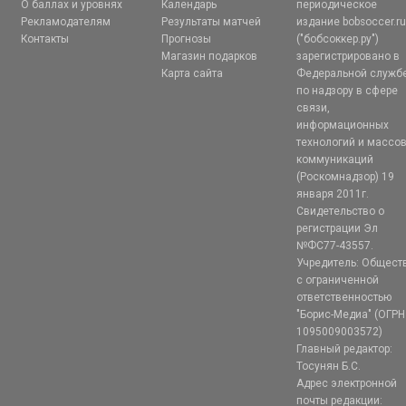
О баллах и уровнях
Календарь
периодическое
Рекламодателям
Результаты матчей
издание bobsoccer.r
Контакты
Прогнозы
("бобсоккер.ру")
Магазин подарков
зарегистрировано в
Карта сайта
Федеральной служб
по надзору в сфере
связи,
информационных
технологий и массо
коммуникаций
(Роскомнадзор) 19
января 2011г.
Свидетельство о
регистрации Эл
№ФС77-43557.
Учредитель: Общест
с ограниченной
ответственностью
"Борис-Медиа" (ОГРН
1095009003572)
Главный редактор:
Тосунян Б.С.
Адрес электронной
почты редакции: