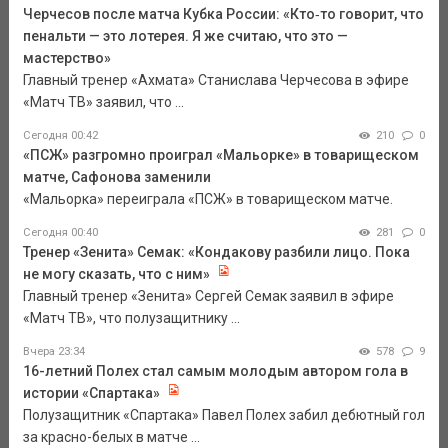
Черчесов после матча Кубка России: «Кто‑то говорит, что
пенальти — это лотерея. Я же считаю, что это —
мастерство»
Главный тренер «Ахмата» Станислава Черчесова в эфире
«Матч ТВ» заявил, что ...
Сегодня 00:42
210
0
«ПСЖ» разгромно проиграл «Мальорке» в товарищеском
матче, Сафонова заменили
«Мальорка» переиграла «ПСЖ» в товарищеском матче.
Сегодня 00:40
281
0
Тренер «Зенита» Семак: «Кондакову разбили лицо. Пока
не могу сказать, что с ним»
Главный тренер «Зенита» Сергей Семак заявил в эфире
«Матч ТВ», что полузащитнику ...
Вчера 23:34
578
9
16-летний Полех стал самым молодым автором гола в
истории «Спартака»
Полузащитник «Спартака» Павел Полех забил дебютный гол
за красно-белых в матче ...