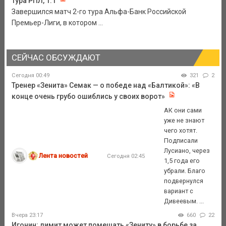
тура РПЛ, 1:1
Завершился матч 2-го тура Альфа-Банк Российской
Премьер-Лиги, в котором ...
СЕЙЧАС ОБСУЖДАЮТ
Сегодня 00:49
321
2
Тренер «Зенита» Семак — о победе над «Балтикой»: «В
конце очень грубо ошиблись у своих ворот»
АК они сами
уже не знают
чего хотят.
Подписали
Лусиано, через
Лента новостей
Сегодня 02:45
1,5 года его
убрали. Благо
подвернулся
вариант с
Дивеевым. ...
Вчера 23:17
660
22
Игонин: лимит может помешать «Зениту» в борьбе за