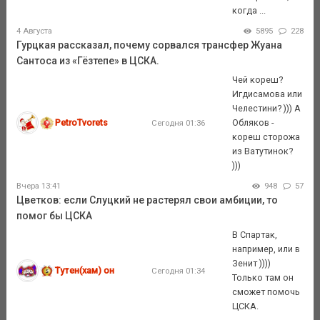
когда ...
4 Августа
5895
228
Гурцкая рассказал, почему сорвался трансфер Жуана
Сантоса из «Гёзтепе» в ЦСКА.
Чей кореш?
Игдисамова или
Челестини? ))) А
PetroTvorets
Обляков -
Сегодня 01:36
кореш сторожа
из Ватутинок?
)))
Вчера 13:41
948
57
Цветков: если Слуцкий не растерял свои амбиции, то
помог бы ЦСКА
В Спартак,
например, или в
Зенит ))))
Тутен(хам) он
Сегодня 01:34
Только там он
сможет помочь
ЦСКА.