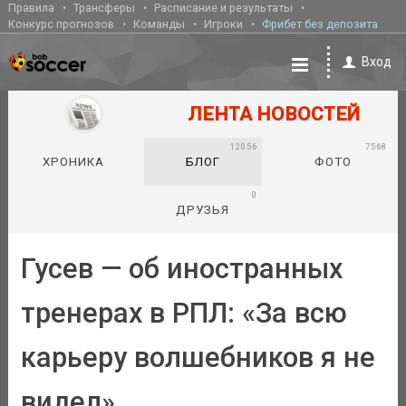
Правила
Трансферы
Расписание и результаты
Конкурс прогнозов
Команды
Игроки
Фрибет без депозита
Вход
ЛЕНТА НОВОСТЕЙ
12056
7568
ХРОНИКА
БЛОГ
ФОТО
0
ДРУЗЬЯ
Гусев — об иностранных
тренерах в РПЛ: «За всю
карьеру волшебников я не
видел»