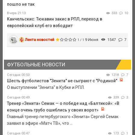
пошло не так
Вчера 21:13
333
10
Канчельскис: Тюкавин закис в РПЛ, переход в
европейский клуб его взбодрит
Лента новостей
9 Июня
1547
7
1 / 1
ФУТБОЛЬНЫЕ НОВОСТИ
Сегодня 00:50
1218
7
Шесть футболистов "Зенита" не сыграют с "Родиной"
О выступлении "Зенита" в Кубке и РПЛ.
Сегодня 00:49
339
3
Тренер «Зенита» Семак — о победе над «Балтикой»: «В
конце очень грубо ошиблись у своих ворот»
Главный тренер петербургского «Зенита» Сергей Семак
заявил в эфире «Матч ТВ», что ...
Сегодня 00:47
173
1