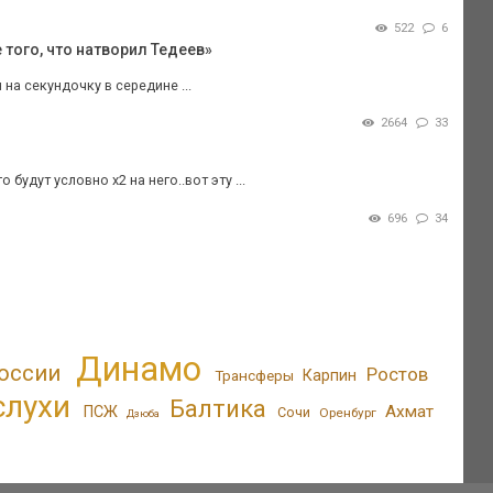
522
6
того, что натворил Тедеев»
на секундочку в середине ...
2664
33
будут условно х2 на него..вот эту ...
696
34
Динамо
оссии
Ростов
Трансферы
Карпин
слухи
Балтика
Ахмат
ПСЖ
Сочи
Оренбург
Дзюба