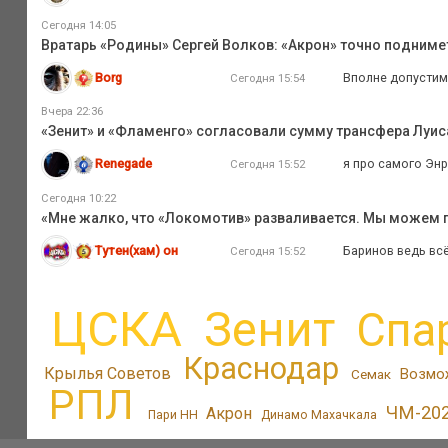
Сегодня 14:05
Вратарь «Родины» Сергей Волков: «Акрон» точно подниме
Borg
Вполне допустима
Сегодня 15:54
Вчера 22:36
«Зенит» и «Фламенго» согласовали сумму трансфера Луиса
Renegade
я про самого Энри
Сегодня 15:52
Сегодня 10:22
«Мне жалко, что «Локомотив» разваливается. Мы можем
Тутен(хам) он
Баринов ведь вс
Сегодня 15:52
ЦСКА
Зенит
Спа
Краснодар
Крылья Советов
Возмо
Семак
РПЛ
ЧМ-20
Акрон
Пари НН
Динамо Махачкала