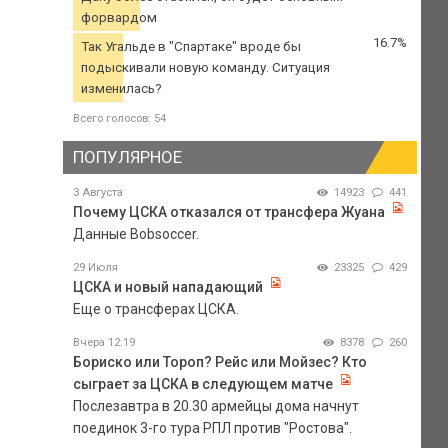
форвардом
16.7%
Так Угальде в "Спартаке" вроде бы
подыскивали новую команду. Ситуация
изменилась?
Всего голосов: 54
ПОПУЛЯРНОЕ
3 Августа
14923
441
Почему ЦСКА отказался от трансфера Жуана
Данные Bobsoccer.
29 Июля
23325
429
ЦСКА и новый нападающий
Еще о трансферах ЦСКА.
Вчера 12:19
8378
260
Бориско или Тороп? Рейс или Мойзес? Кто
сыграет за ЦСКА в следующем матче
Послезавтра в 20.30 армейцы дома начнут
поединок 3-го тура РПЛ против "Ростова".