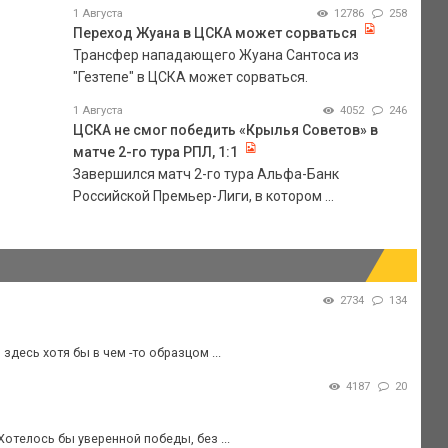
1 Августа
12786
258
Переход Жуана в ЦСКА может сорваться
Трансфер нападающего Жуана Сантоса из
"Гезтепе" в ЦСКА может сорваться.
1 Августа
4052
246
ЦСКА не смог победить «Крылья Советов» в
матче 2-го тура РПЛ, 1:1
Завершился матч 2-го тура Альфа-Банк
Российской Премьер-Лиги, в котором ...
2734
134
десь хотя бы в чем -то образцом ...
4187
20
Хотелось бы уверенной победы, без ...