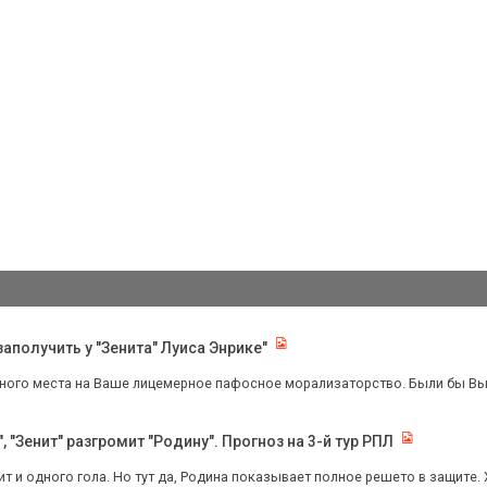
аполучить у "Зенита" Луиса Энрике"
ного места на Ваше лицемерное пафосное морализаторство. Были бы Вы з
 "Зенит" разгромит "Родину". Прогноз на 3-й тур РПЛ
т и одного гола. Но тут да, Родина показывает полное решето в защите. 