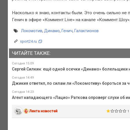
Насколько я знаю, контакты были. Это очень сильно не 
Генич в эфире «Коммент.Live» на канале «Коммент.Шоу»
Локомотив
,
Динамо
,
Генич
,
Галактионов
sport24.ru
ЧИТАЙТЕ ТАКЖЕ:
Сегодня 15:09
Сергей Силкин: ещё одной осечки «Динамо» болельщики 
Сегодня 14:49
Джикия ответил, по силам ли «Локомотиву» бороться за 
Сегодня 14:23
Агент нападающего «Лацио» Раткова опроверг слухи об ин
Лента новостей
1 