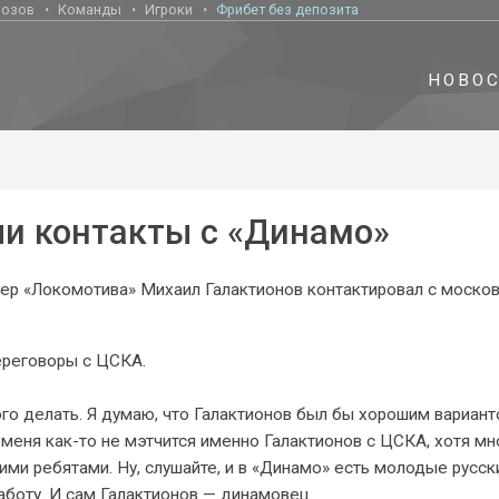
нозов
Команды
Игроки
Фрибет без депозита
НОВО
ли контакты с «Динамо»
нер «Локомотива» Михаил Галактионов контактировал с моско
ереговоры с ЦСКА.
ого делать. Я думаю, что Галактионов был бы хорошим вариан
 меня как-то не мэтчится именно Галактионов с ЦСКА, хотя мн
кими ребятами. Ну, слушайте, и в «Динамо» есть молодые русск
боту. И сам Галактионов — динамовец.