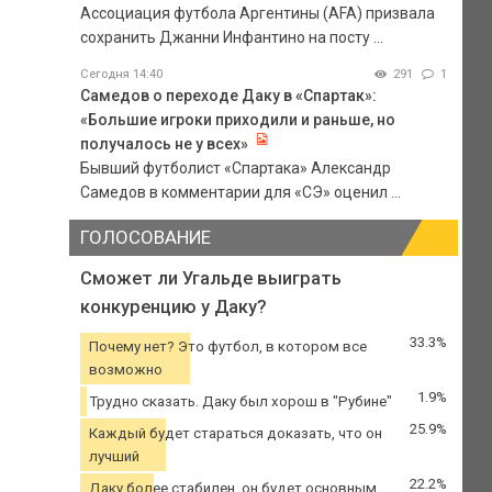
Ассоциация футбола Аргентины (AFA) призвала
сохранить Джанни Инфантино на посту ...
Сегодня 14:40
291
1
Самедов о переходе Даку в «Спартак»:
«Большие игроки приходили и раньше, но
получалось не у всех»
Бывший футболист «Спартака» Александр
Самедов в комментарии для «СЭ» оценил ...
ГОЛОСОВАНИЕ
Сможет ли Угальде выиграть
конкуренцию у Даку?
33.3%
Почему нет? Это футбол, в котором все
возможно
1.9%
Трудно сказать. Даку был хорош в "Рубине"
25.9%
Каждый будет стараться доказать, что он
лучший
22.2%
Даку более стабилен, он будет основным