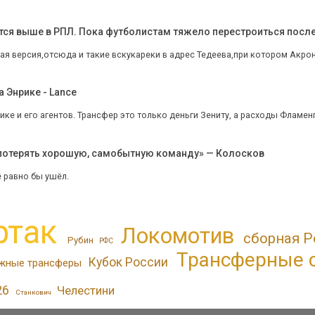
тся выше в РПЛ. Пока футболистам тяжело перестроиться после 
я версия,отсюда и такие вскукареки в адрес Тедеева,при котором Акрон 
 Энрике - Lance
ке и его агентов. Трансфер это только деньги Зениту, а расходы Фламенго 
 потерять хорошую, самобытную команду» — Колосков
ё равно бы ушёл.
ртак
Локомотив
сборная Р
Рубин
РФС
Трансферные 
Кубок России
жные трансферы
26
Челестини
Станкович