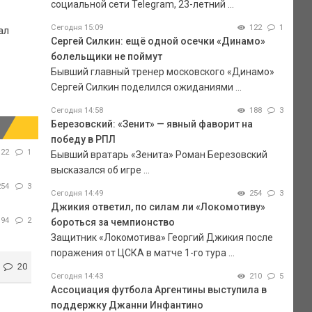
социальной сети Telegram, 23-летний ...
Сегодня 15:09
122
1
ал
Сергей Силкин: ещё одной осечки «Динамо»
болельщики не поймут
Бывший главный тренер московского «Динамо»
Сергей Силкин поделился ожиданиями ...
Сегодня 14:58
188
3
Березовский: «Зенит» — явный фаворит на
победу в РПЛ
122
1
Бывший вратарь «Зенита» Роман Березовский
высказался об игре ...
254
3
Сегодня 14:49
254
3
Джикия ответил, по силам ли «Локомотиву»
194
2
бороться за чемпионство
Защитник «Локомотива» Георгий Джикия после
поражения от ЦСКА в матче 1-го тура ...
20
Сегодня 14:43
210
5
Ассоциация футбола Аргентины выступила в
поддержку Джанни Инфантино