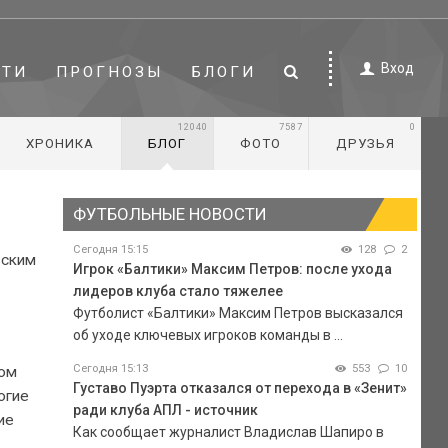
Вход
СТИ
ПРОГНОЗЫ
БЛОГИ
12040
7587
0
ХРОНИКА
БЛОГ
ФОТО
ДРУЗЬЯ
ФУТБОЛЬНЫЕ НОВОСТИ
Сегодня 15:15
128
2
вским
Игрок «Балтики» Максим Петров: после ухода
лидеров клуба стало тяжелее
Футболист «Балтики» Максим Петров высказался
об уходе ключевых игроков команды в ...
Сегодня 15:13
553
10
том
Густаво Пуэрта отказался от перехода в «Зенит»
огие
ради клуба АПЛ - источник
ие
Как сообщает журналист Владислав Шапиро в