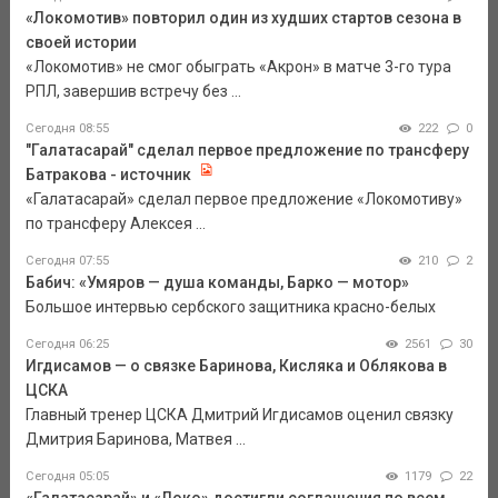
«Локомотив» повторил один из худших стартов сезона в
своей истории
«Локомотив» не смог обыграть «Акрон» в матче 3-го тура
РПЛ, завершив встречу без ...
Сегодня 08:55
222
0
"Галатасарай" сделал первое предложение по трансферу
Батракова - источник
«Галатасарай» сделал первое предложение «Локомотиву»
по трансферу Алексея ...
Сегодня 07:55
210
2
Бабич: «Умяров — душа команды, Барко — мотор»
Большое интервью сербского защитника красно-белых
Сегодня 06:25
2561
30
Игдисамов — о связке Баринова, Кисляка и Облякова в
ЦСКА
Главный тренер ЦСКА Дмитрий Игдисамов оценил связку
Дмитрия Баринова, Матвея ...
Сегодня 05:05
1179
22
«Галатасарай» и «Локо» достигли соглашения по всем