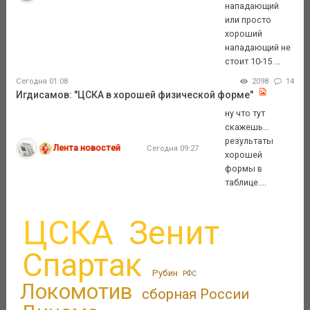
нападающий
или просто
хороший
нападающий не
стоит 10-15 ...
Сегодня 01:08
2098
14
Игдисамов: "ЦСКА в хорошей физической форме"
ну что тут
скажешь...
результаты
Лента новостей
Сегодня 09:27
хорошей
формы в
таблице....
ЦСКА
Зенит
Спартак
Рубин
РФС
Локомотив
сборная России