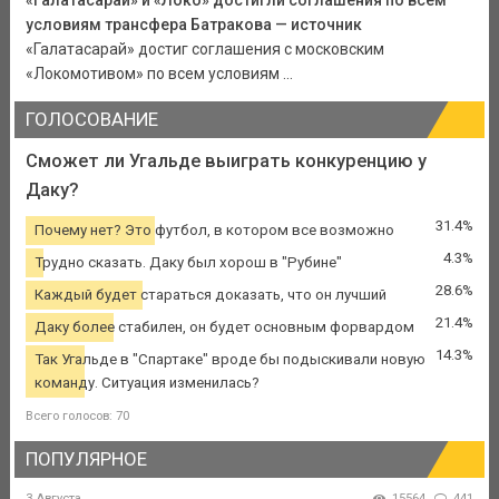
условиям трансфера Батракова — источник
«Галатасарай» достиг соглашения с московским
«Локомотивом» по всем условиям ...
ГОЛОСОВАНИЕ
Сможет ли Угальде выиграть конкуренцию у
Даку?
31.4%
Почему нет? Это футбол, в котором все возможно
4.3%
Трудно сказать. Даку был хорош в "Рубине"
28.6%
Каждый будет стараться доказать, что он лучший
21.4%
Даку более стабилен, он будет основным форвардом
14.3%
Так Угальде в "Спартаке" вроде бы подыскивали новую
команду. Ситуация изменилась?
Всего голосов: 70
ПОПУЛЯРНОЕ
3 Августа
15564
441