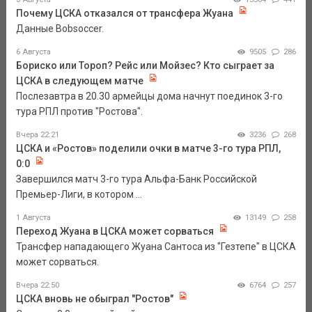
Почему ЦСКА отказался от трансфера Жуана
Данные Bobsoccer.
6 Августа
9505
286
Бориско или Тороп? Рейс или Мойзес? Кто сыграет за
ЦСКА в следующем матче
Послезавтра в 20.30 армейцы дома начнут поединок 3-го
тура РПЛ против "Ростова".
Вчера 22:21
3236
268
ЦСКА и «Ростов» поделили очки в матче 3-го тура РПЛ,
0:0
Завершился матч 3-го тура Альфа-Банк Российской
Премьер-Лиги, в котором ...
1 Августа
13149
258
Переход Жуана в ЦСКА может сорваться
Трансфер нападающего Жуана Сантоса из "Гезтепе" в ЦСКА
может сорваться.
Вчера 22:50
6764
257
ЦСКА вновь не обыграл "Ростов"