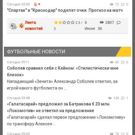
Сегодня 03:00
72
0
"Спартак" и "Краснодар" поделят очки. Прогноз на матч
Лента
6
2837
2.3 /
новостей
Июня
56
3
ФУТБОЛЬНЫЕ НОВОСТИ
Сегодня 09:11
66
6
Соболев сравнил себя с Кейном: «Стилистически мне
близок»
Нападающий «Зенита» Александр Соболев ответил, за
игрой какого футболиста он ...
Сегодня 09:08
124
1
«Галатасарай» предложил за Батракова € 20 млн.
«Локомотив» не ответил на предложение
«Галатасарай» сделал первое предложение «Локомотиву»
по трансферу Алексея ...
Сегодня 09:03
73
0