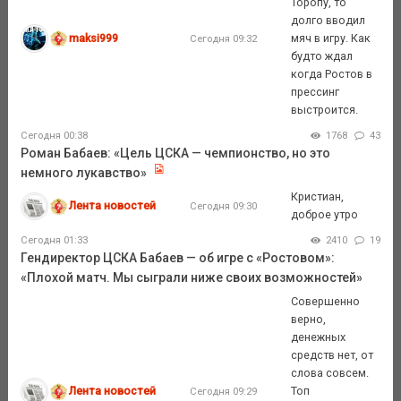
Торопу, то
долго вводил
maksi999
мяч в игру. Как
Сегодня 09:32
будто ждал
когда Ростов в
прессинг
выстроится.
Сегодня 00:38
1768
43
Роман Бабаев: «Цель ЦСКА — чемпионство, но это
немного лукавство»
Кристиан,
Лента новостей
Сегодня 09:30
доброе утро
Сегодня 01:33
2410
19
Гендиректор ЦСКА Бабаев — об игре с «Ростовом»:
«Плохой матч. Мы сыграли ниже своих возможностей»
Совершенно
верно,
денежных
средств нет, от
слова совсем.
Лента новостей
Топ
Сегодня 09:29