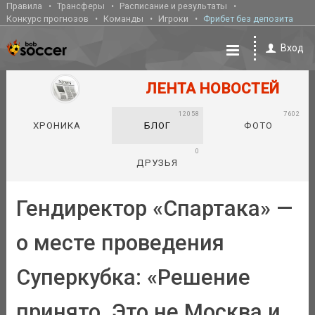
Правила
Трансферы
Расписание и результаты
Конкурс прогнозов
Команды
Игроки
Фрибет без депозита
Вход
ЛЕНТА НОВОСТЕЙ
12058
7602
ХРОНИКА
БЛОГ
ФОТО
0
ДРУЗЬЯ
Гендиректор «Спартака» —
о месте проведения
Суперкубка: «Решение
принято. Это не Москва и