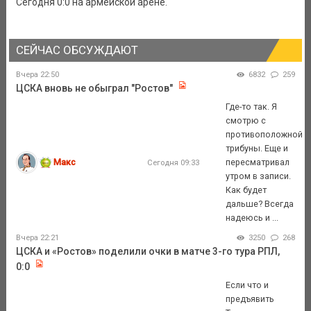
Сегодня 0:0 на армейской арене.
СЕЙЧАС ОБСУЖДАЮТ
Вчера 22:50
6832
259
ЦСКА вновь не обыграл "Ростов"
Где-то так. Я
смотрю с
противоположной
трибуны. Еще и
Макс
пересматривал
Сегодня 09:33
утром в записи.
Как будет
дальше? Всегда
надеюсь и ...
Вчера 22:21
3250
268
ЦСКА и «Ростов» поделили очки в матче 3-го тура РПЛ,
0:0
Если что и
предъявить