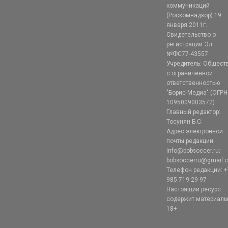
коммуникаций
(Роскомнадзор) 19
января 2011г.
Свидетельство о
регистрации Эл
№ФС77-43557.
Учредитель: Общест
с ограниченной
ответственностью
"Борис-Медиа" (ОГРН
1095009003572)
Главный редактор:
Тосунян Б.С.
Адрес электронной
почты редакции:
info@bobsoccer.ru;
bobsoccerru@gmail.
Телефон редакции: +
985 719 29 97
Настоящий ресурс
содержит материал
18+