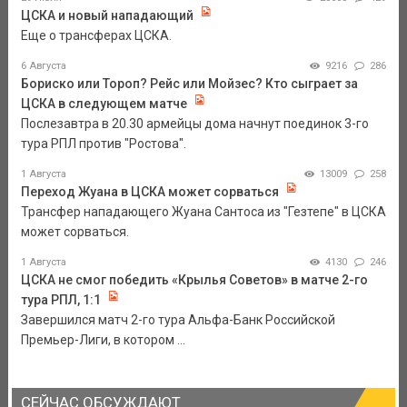
ЦСКА и новый нападающий
Еще о трансферах ЦСКА.
6 Августа
9216
286
Бориско или Тороп? Рейс или Мойзес? Кто сыграет за
ЦСКА в следующем матче
Послезавтра в 20.30 армейцы дома начнут поединок 3-го
тура РПЛ против "Ростова".
1 Августа
13009
258
Переход Жуана в ЦСКА может сорваться
Трансфер нападающего Жуана Сантоса из "Гезтепе" в ЦСКА
может сорваться.
1 Августа
4130
246
ЦСКА не смог победить «Крылья Советов» в матче 2-го
тура РПЛ, 1:1
Завершился матч 2-го тура Альфа-Банк Российской
Премьер-Лиги, в котором ...
СЕЙЧАС ОБСУЖДАЮТ