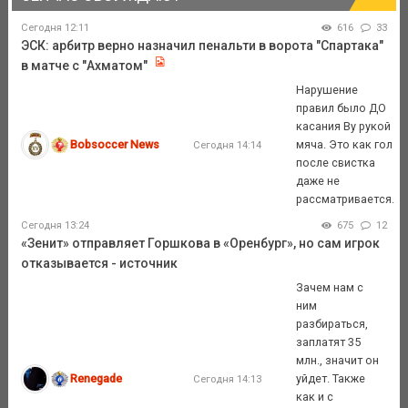
Сегодня 12:11
616
33
ЭСК: арбитр верно назначил пенальти в ворота "Спартака"
в матче с "Ахматом"
Нарушение
правил было ДО
касания Ву рукой
Bobsoccer News
мяча. Это как гол
Сегодня 14:14
после свистка
даже не
рассматривается.
Сегодня 13:24
675
12
«Зенит» отправляет Горшкова в «Оренбург», но сам игрок
отказывается - источник
Зачем нам с
ним
разбираться,
заплатят 35
млн., значит он
Renegade
уйдет. Также
Сегодня 14:13
как и с