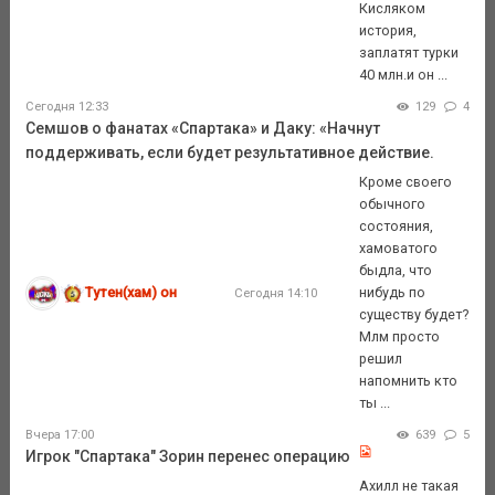
Кисляком
история,
заплатят турки
40 млн.и он ...
Сегодня 12:33
129
4
Семшов о фанатах «Спартака» и Даку: «Начнут
поддерживать, если будет результативное действие.
Кроме своего
обычного
состояния,
хамоватого
быдла, что
Тутен(хам) он
нибудь по
Сегодня 14:10
существу будет?
Млм просто
решил
напомнить кто
ты ...
Вчера 17:00
639
5
Игрок "Спартака" Зорин перенес операцию
Ахилл не такая