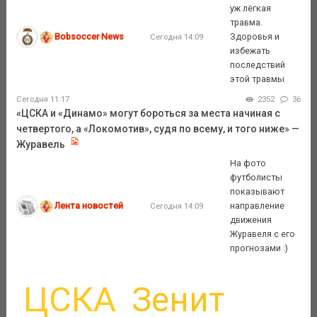
уж лёгкая
травма.
Bobsoccer News
Здоровья и
Сегодня 14:09
избежать
последствий
этой травмы
Сегодня 11:17
2352
36
«ЦСКА и «Динамо» могут бороться за места начиная с
четвертого, а «Локомотив», судя по всему, и того ниже» —
Журавель
На фото
футболисты
показывают
Лента новостей
направление
Сегодня 14:09
движения
Журавеля с его
прогнозами :)
ЦСКА
Зенит