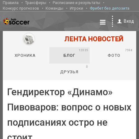
Правила
Трансферы
Расписание и результаты
Конкурс прогнозов
Команды
Игроки
Фрибет без депозита
Вход
ЛЕНТА НОВОСТЕЙ
12035
7594
ХРОНИКА
БЛОГ
ФОТО
0
ДРУЗЬЯ
Гендиректор «Динамо»
Пивоваров: вопрос о новых
подписаниях остро не
стоит