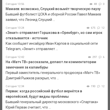
Сегодня 13:56
48
0
Мамаев: возможно, Слуцкий возьмёт творческую паузу
Бывший футболист ЦСКА и сборной России Павел Мамаев
заявил, что Леонид Слуцкий ...
Сегодня 13:24
675
12
«Зенит» отправляет Горшкова в «Оренбург», но сам игрок
отказывается - источник
Как сообщает инсайдер Иван Карпов в социальной сети
Telegram, «Зенит» отправляет ...
Сегодня 12:42
297
6
На «Матч ТВ» рассказали, делают ли комментаторам
замечания за каламбуры
Первый заместитель генерального продюсера «Матч ТВ»
Дмитрий Рыжков раскрыл, что ...
Сегодня 12:34
190
12
Первак: когда российский футбол вернётся в
европейский, будут видны проблемы
Бывший генеральный директор московского «Спартака»
Юрий Первак считает, что ...