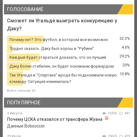
ГОЛОСОВАНИЕ
Сможет ли Угальде выиграть конкуренцию у
Даку?
32.3%
Почему нет? Это футбол, в котором все возможно
4.6%
Трудно сказать. Даку был хорош в "Рубине"
29.2%
Каждый будет стараться доказать, что он лучший
20%
Даку более стабилен, он будет основным форвардом
13.8%
Так Угальде в "Спартаке" вроде бы подыскивали новую
команду. Ситуация изменилась?
Всего голосов: 65
ПОПУЛЯРНОЕ
3 Августа
15256
441
Почему ЦСКА отказался от трансфера Жуана
Данные Bobsoccer.
29 Июля
23603
429