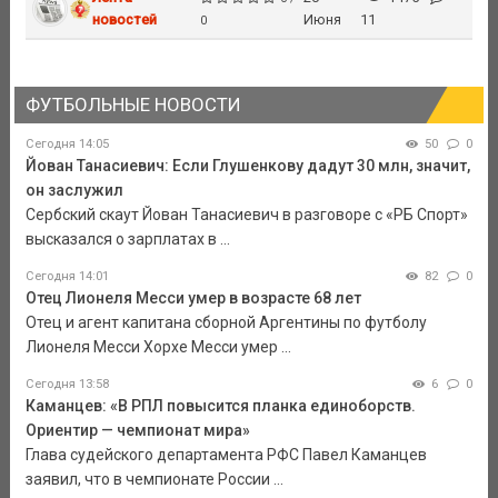
новостей
Июня
11
0
ФУТБОЛЬНЫЕ НОВОСТИ
Сегодня 14:05
50
0
Йован Танасиевич: Если Глушенкову дадут 30 млн, значит,
он заслужил
Сербский скаут Йован Танасиевич в разговоре с «РБ Спорт»
высказался о зарплатах в ...
Сегодня 14:01
82
0
Отец Лионеля Месси умер в возрасте 68 лет
Отец и агент капитана сборной Аргентины по футболу
Лионеля Месси Хорхе Месси умер ...
Сегодня 13:58
6
0
Каманцев: «В РПЛ повысится планка единоборств.
Ориентир — чемпионат мира»
Глава судейского департамента РФС Павел Каманцев
заявил, что в чемпионате России ...