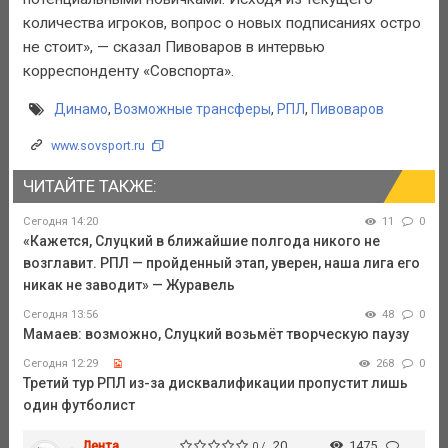
количества игроков, вопрос о новых подписаниях остро
не стоит», — сказал Пивоваров в интервью
корреспонденту «Совспорта».
Динамо
,
Возможные трансферы
,
РПЛ
,
Пивоваров
www.sovsport.ru
ЧИТАЙТЕ ТАКЖЕ:
Сегодня 14:20
11
0
«Кажется, Слуцкий в ближайшие полгода никого не
возглавит. РПЛ — пройденный этап, уверен, наша лига его
никак не заводит» — Журавель
Сегодня 13:56
48
0
Мамаев: возможно, Слуцкий возьмёт творческую паузу
Сегодня 12:29
268
0
Третий тур РПЛ из-за дисквалификации пропустит лишь
один футболист
Лента
20
1475
0 /