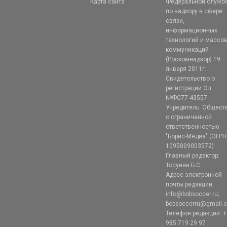
Карта сайта
Федеральной служб
по надзору в сфере
связи,
информационных
технологий и массо
коммуникаций
(Роскомнадзор) 19
января 2011г.
Свидетельство о
регистрации Эл
№ФС77-43557.
Учредитель: Общест
с ограниченной
ответственностью
"Борис-Медиа" (ОГРН
1095009003572)
Главный редактор:
Тосунян Б.С.
Адрес электронной
почты редакции:
info@bobsoccer.ru;
bobsoccerru@gmail.
Телефон редакции: +
985 719 29 97