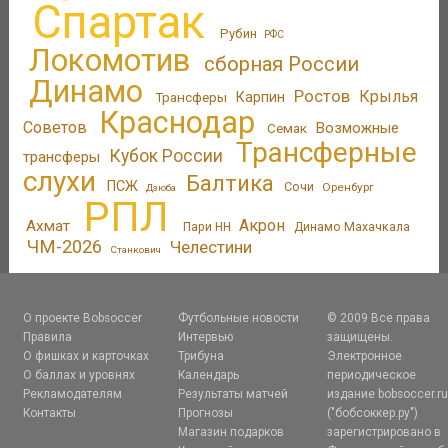
Спартак
Рубин
РФС
Локомотив
сборная России
Динамо
Ростов
Крылья
Трансферы
Карпин
Краснодар
Советов
Возможные
Семак
Трансферные
Кубок России
трансферы
слухи
Балтика
ПСЖ
Сочи
Оренбург
Дзюба
РПЛ
Акрон
Ахмат
Пари НН
Динамо Махачкала
ЧМ-2026
Челестини
Станкович
О проекте Bobsoccer
Футбольные новости
© 2009 Все права
Правила
Интервью
защищены.
О фишках и карточках
Трибуна
Электронное
О баллах и уровнях
Календарь
периодическое
Рекламодателям
Результаты матчей
издание bobsoccer.r
Контакты
Прогнозы
("бобсоккер.ру")
Магазин подарков
зарегистрировано в